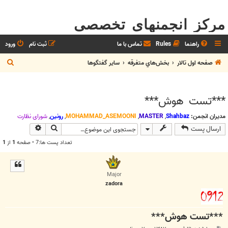
مرکز انجمنهای تخصصی
راهنما
Rules
تماس با ما
ثبت نام
ورود
ج
صفحه اول تالار
بخش‌‌هاي متفرقه
ساير گفتگوها
س
ت
***تست هوش***
ج
و
مدیران انجمن:
Shahbaz
,
MASTER
,
MOHAMMAD_ASEMOONI
,
رونین
,
شوراي نظارت
جستجو
جستجوی پیش
ارسال پست
تعداد پست ها:7 • صفحه
1
از
1
Major
zadora
***تست هوش***