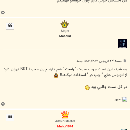
من احساس خوبي دارم چون جوابشو فهميدم
ب
ا
ل
ا
Major
Masoud
پ
جمعه ۲۳ فروردین ۱۳۸۷, ۱۱:۰۶ ب.ظ
س
ت
ببخشيد، اين تست جواب سمت " راست " هم داره. چون خطوط BRT تهران داره
از اتوبوس هاي " چپ در " استفاده ميكنه.!!
در كل تست جالبي بود
ب
ا
ل
ا
Administrator
Mahdi1944