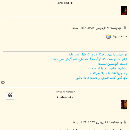
ANTIDOTE
پ
چهارشنبه ۲۱ فروردین ۱۳۸۷, ۱۰:۰۸ ب.ظ
س
ت
جالب بود
تو حرفت را بزن …چکار داري که باران نمي بارد
اينجا سالهاست که ديگر به قصه هاي هم گوش نمي دهند
دست خودشان نيست
به شرط چاقو به دنيا آمده اند
و تا پيراهنت را سياه نبينند…
باور نمي کنند چيزي از دست داده باشي
ب
ا
New Member
ل
khalesoske
ا
پ
پنج‌شنبه ۲۲ فروردین ۱۳۸۷, ۱۲:۲۴ ب.ظ
س
ت