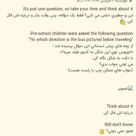
پ
چهارشنبه ۲۱ فروردین ۱۳۸۷, ۷:۰۰ ب.ظ
س
ت
It's just one question, so take your time and think about it.
اين و چطوري حلش مي کني؟ فقط يک سؤاله، پس وقت بذار و درباره اش فکر
کن.
Pre-school children were asked the following question:
"In which direction is the bus pictured below traveling?"
از بچه هاي پيش دبستاني اين سؤال پرسيده شد :
«اتوبوس توي اين شکل به کدوم طرف ميره؟»
با دقت به شکل نگاه کن.
مي توني جواب بدي؟
(جواب هاي ممکن چپ يا راست هست)
Think about it
درباره اش فکر کن
Still don't know
هنوز نمي دوني؟