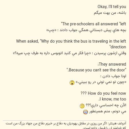
Okay, I'll tell you
باشه، من بهت ميگم
The pre-schoolers all answered "left"
بچه هاي پيش دبستاني همگي جواب دادند : «چپ»
When asked, "Why do you think the bus is traveling in the left
direction"
وقتي ازشون پرسيدن : «چرا فکر مي کنيد اتوبوس داره به طرف چپ ميره؟»
They answered:
"Because you can't see the door."
اونا جواب دادن :
«چون تو نمي توني در رو ببيني.»
How do you feel now ???
I know, me too.
الآن چه احساسي داري؟؟؟
مي دونم، منم همينطور
آدولف هیتلر: اگر من روزی در مقابل یهودیان به دفاع بر خیزم دفاع من جهاد بزرگ من است
که خداوند ان را فرمان داده است.