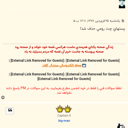
پ
یک‌شنبه ۲۵ فروردین ۱۳۸۷, ۱۲:۱۱ ب.ظ
س
ت
پستهاي چت رومي حذف شد!
زندگي صحنه يکتاي هنرمندي ماست هرکسي نغمه خود خواند و از صحنه رود
صحنه پيوسته به جاست خرم آن نغمه که مردم بسپارند به ياد
|
[External Link Removed for Guests]
|
[External Link Removed for Guests]
مجله الکترونيکي سنترال کلابز
|
[External Link Removed for Guests]
|
[External Link Removed for Guests]
[External Link Removed for Guests]
لطفا سوالات فني را فقط در خود انجمن مطرح بفرماييد، به اين سوالات در PM پاسخ داده
نخواهد شد
ب
ا
ل
ا
Captain II
big-man