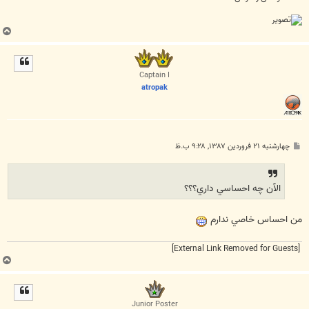
ب
ا
ل
ا
Captain I
atropak
پ
چهارشنبه ۲۱ فروردین ۱۳۸۷, ۹:۲۸ ب.ظ
س
ت
الآن چه احساسي داري؟؟؟
من احساس خاصي ندارم
[External Link Removed for Guests]
ب
ا
ل
ا
Junior Poster