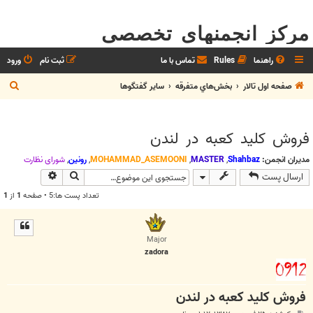
مرکز انجمنهای تخصصی
راهنما
Rules
تماس با ما
ثبت نام
ورود
ج
صفحه اول تالار
بخش‌‌هاي متفرقه
ساير گفتگوها
س
ت
فروش كليد كعبه در لندن
ج
و
مدیران انجمن:
Shahbaz
,
MASTER
,
MOHAMMAD_ASEMOONI
,
رونین
,
شوراي نظارت
جستجو
جستجوی پیش
ارسال پست
تعداد پست ها:5 • صفحه
1
از
1
Major
zadora
فروش كليد كعبه در لندن