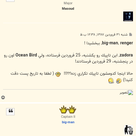
ا
Major
Masoud
پ
شنبه ۳۱ فروردین ۱۳۸۷, ۱۲:۳۸ ب.ظ
س
ت
renger
,
big-man
, ببخشيدا !
zadora
, اين تاپيك رو يكشنبه، 25 فروردين فرستاده، ولي
Ocean Bird
اون رو
در پنجشنبه، 29 فروردين فرستادند!
حالا اينجا كدومشون تاپيك تكراري زده؟؟!!!
( لطفا به تاريخ پست دقت
كنيد!)
ب
ا
ل
ا
Captain II
big-man