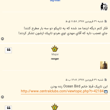
big-man
پ
شنبه ۳۱ فروردین ۱۳۸۷, ۱۱:۵۸ ق.ظ
س
ت
فكر كنم ديگه اينجا مد شده كه يه تاپيكو دو سه بار مطرح كنند!
جاي تعجب داره كه آقاي مهدي توي هردو تاپيك ازشون تشكر كردند!
ب
ا
ل
ا
Major
renger
پ
شنبه ۳۱ فروردین ۱۳۸۷, ۱۲:۰۷ ب.ظ
س
ت
اين تاپيک قبلا خانم Ocean Bird زده بودن
http://www.centralclubs.com/viewtopic.php?t=42184
ب
ا
ل