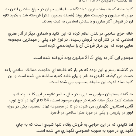
پ
یک‌شنبه ۲۵ فروردین ۱۳۸۷, ۱:۱۲ ب.ظ
س
ت
كليد خانه كعبه، مقدسترين عبادتگاه مسلمانان جهان در حراج سادبي لندن به
بهاي نه ميليون و دويست هزار پوند (هجده ميليون دلار) فروخته شد و ركورد تازه
اي در فروش آثار هنري و باستاني اسلامي به ثبت رساند.
خانه حراج سادبي در لندن اعلام كرده كه اين كليد و شماري ديگر از آثار هنري
اسلامي كه در كنار آن به فروش رسيده، در نوع خود يكي از مهمترين مجموعه
هايي بوده كه اين مركز فروش آن را سازماندهي كرده است.
مجموع اين آثار به بهاي 21.5 ميليون پوند فروخته شده است.
در گذشته رسم بر اين بوده كه هر بار كه خليفه اي حكومت ممالك اسلامي را به
دست مي گرفته، كليدي به نام او براي خانه كعبه ساخته مي شده است و اين
كليد نماد قدرت اين خليفه محسوب مي شده است.
به گفته مسئولان حراجي سادبي، در حال حاضر علاوه بر اين كليد، پنجاه و
هشت كليد ديگر خانه كعبه در جهان موجود است، 54 تا از آنها در كاخ توپ
قاپي استانبول نگهداري مي شود، دو تا در مجموعه نهاد السعيد، يكي در موزه
لوور در پاريس و يكي در موزه هنر اسلامي در قاهره.
اما كليدي كه در اين حراجي به فروش رفته، تنها كليدي است كه به جاي
نگهداري در موزه به صورت خصوصي نگهداري مي شده است.