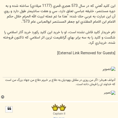
اين كليد آهني كه در سال 573 هجري قمري (1177 ميلادي) ساخته شده و به
دوره مستنصر، خليفه عباسي تعلق دارد، سي و هفت سانتيمتر طول دارد و روي
آن اين عبارت به عربي حك شده: "هذا ما تم عمله لبيت الله الحرام خلال حكم
الامام ابن الامام المقتدي ابو جعفر المستنصر ابوالعباس عام 573".
نام خريدار كليد فاش نشده است، او با خريد اين كليد ركورد خريد آثار اسلامي را
شكست و كليد را به سه برابر بهاي گرانقيمت ترين اثر اسلامي كه تاكنون فروخته
شده، خريداري كرد.
[External Link Removed for Guests]
آدولف هیتلر: اگر من روزی در مقابل یهودیان به دفاع بر خیزم دفاع من جهاد بزرگ من است
که خداوند ان را فرمان داده است.
ب
ا
ل
ا
Captain II