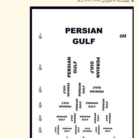
پ
چهارشنبه ۲۸ فروردین ۱۳۸۷, ۴:۲۲ ب.ظ
س
ت