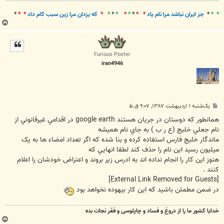
* *
*
جز ايران نباشد مرا نام ياد
* *
*
*
*
*
*
*
*
که يزدان مرا زين سبب کام داد
* *
*
ب
ا
ل
ا
Furious Poster
iran4946
پ
یک‌شنبه ۱ اردیبهشت ۱۳۸۷, ۹:۰۷ ق.ظ
س
ت
همانطور که دوستان در جريان هستند google earth در اقدامي غيرقانوني از
نام جعلي خليج (ع ر ب ) به جاي نام هميشه
ماندگار خليج فارس استفاده کرده و بنا شده که اگر تعداد امضاء ها به يک
ميليون رسيد اين نام را حذف کند لطفا انهايي که
هنوز اين کار را انجام نداده اند به ادرس زير بروند و اعتراض خودشان را اعلام
کنند .
[External Link Removed for Guests]
در ضمن مطمئن باشيد که اين کار بيهوده نخواهد بود
خدایا کشور ما را از دروغ و فساد و چاپلوسی و فقر نجات بده
ب