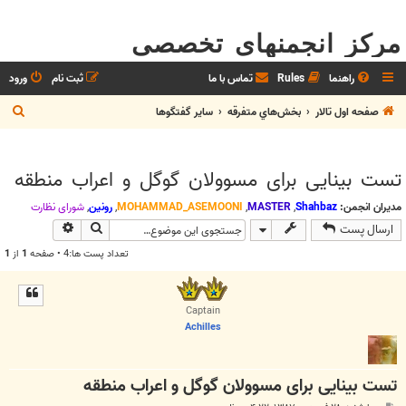
مرکز انجمنهای تخصصی
راهنما
Rules
تماس با ما
ثبت نام
ورود
ج
صفحه اول تالار
بخش‌‌هاي متفرقه
ساير گفتگوها
س
ت
تست بینایی برای مسوولان گوگل و اعراب منطقه
ج
و
مدیران انجمن:
Shahbaz
,
MASTER
,
MOHAMMAD_ASEMOONI
,
رونین
,
شوراي نظارت
جستجو
جستجوی پیش
ارسال پست
تعداد پست ها:4 • صفحه
1
از
1
Captain
Achilles
تست بینایی برای مسوولان گوگل و اعراب منطقه