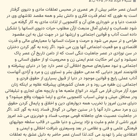
پ
شنبه ۶ خرداد ۱۳۸۵, ۹:۳۵ ب.ظ
س
ت
انسان عصر حاضر بیش از هر عصری در محبس تعلقات مادی و دنیوی گرفتار
است به طوری که تمام قدرت فکری و دانش بشر و همه مقصد تلاشهای وی در
خدمت دنیا و بر خورداری های آن و کامجویی از لذات مادی به کار گرفته می
شود نفسانیت و ارضای آمال منبعث ازآن مطلوب حیات دنیوی انسانها را تشکیل
داده است آداب و قوانین اجتماعی و ارزشها نیز در جهت نیل به این مقصود
طراحی و تر سیم می شود و حرمت و منزلت انسانها با معیارهای مالی و قدرت
اقتصادی و مو قعیت اجتماعی آنها وزن می شود .اگر زنده به گور کردن دختران
در سن نوزادی در عصر جاهلیت ننگی است که از دامن تاریخ آن عصر پاک
نمیشود و این امر حکایت عدم ایمنی زن و محرومیت او از حقوق انسانی و
اجتماعی و نبود معیارهای صحیح اخلاقی آن عصر دارد چرا در دنیای پیشرفته و
قانونمند امروز دنیایی که مدعی حقوق بشر و تساوی زن و مرد و آزادی آنهاست
آداب عملی رایج و قوانین موجود در دنیا از قبول بسیاری از حقوق فردی و
اجتماعی زن طفره می رود و در همان کشورهای پیشرفته علاوه بر اینکه زنان
مورد آزار مردان قرار می گیرند در انواع ملعبه ها و بازیچه های تجاری و تبلیغاتی
ودر محافل عیش و نوش اسباب کامجویی مادی و ارضا شهوات واقع میشود؟ و
دنیای مدرن امروز با تخریب همه دیوارهای دین و اخلاق و پایمال کردن حقوق
زن و مرد سعی دارد آنها را در سنین جوانی در گودال فساد زنده به گور کند .اگر
در جاهلیت عصبیت های جاهلانه قومی موجب فساد و خونریزی می شد امروز
غرور ناشی از علم و ملیت و نژاد پرستی و دنیا طلبی در قالب سلطه جوئیهای
فرهنگی علمی و فنی و نظامی در بعد وسیعتری شرافت اخلاقی و ایمنی و
اعتقادی بشر را تهدید می کند.لذا انسان عصر حاضر به دلیل عشق به تعلقات