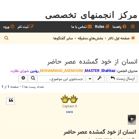
مرکز انجمنهای تخصصی
راهنما
Rules
تماس با ما
ثبت نام
ورود
ج
صفحه اول تالار
بخش‌‌هاي متفرقه
ساير گفتگوها
س
ت
انسان از خود گمشده عصر حاضر
ج
و
مدیران انجمن:
Shahbaz
,
MASTER
,
MOHAMMAD_ASEMOONI
,
رونین
,
شوراي نظارت
جستجو
جستجوی پیش
ارسال پست
تعداد پست ها:1 • صفحه
1
از
1
Captain II
sara
انسان از خود گمشده عصر حاضر