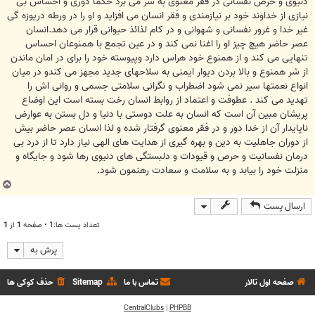
دنیوی و حرص نفسانی در فقر معنوی به سر می برد حکما دوری و احساس بی
نیازی از خداوند خود بر نیازمندی و فقر انسان می افزاید و او را در ورطه دریوزه گی
غیر خدا و غرور نفسانی و شهوانی و در کام لذائذ حیوانی قرار می دهد.انسان
عصر حاضر هیچ چیز او را اغنا نمی کند و در عین تجمع با همنوعان احساس
تنهایی می کند و از همنوع خود هراس دارد وپیوسته خود را برای در امان ماندن
از شر همنوع و بالا بردن دیوار ایمنی به سلاحهای جدید مجهز می کندو در میان
انواع نعمتها سیر نمی شود اضطراب و نگرانی سلامتی جسمی و روانی اش را
تهدید می کند . عطوفت و اعتماد از روابط انسان رخت بسته است این اوضاع
پریشان مبین آن است که انسان به علت دوستی با دنیا و دل بستن به عوارض
ناپایدار آن از خدا دور و در فقر معنوی گرفتار شده و لذا انسان عصر حاضر بیش
از دوران جاهلیت به دین و بهره گیری از هدایت های الهی نیاز دارد تا از درد بی
درمان نفسانیت و حرص و قیودات و دلبستگی های دنیوی رها شود و جایگاه و
منزلت خود را بیابد و به سلامت و سعادت رهنمون شود.
ب
ا
ارسال پست
ل
ا
تعداد پست ها:1 • صفحه
1
از
1
پرش به
صفحه اول تالار
تماس با ما
Sitemap
حذف کوکی ها
CentralClubs
|
PHPBB