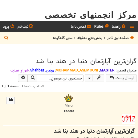
مرکز انجمنهای تخصصی
راهنما
Rules
تماس با ما
ثبت نام
ورود
ج
صفحه اول تالار
بخش‌‌هاي متفرقه
ساير گفتگوها
س
ت
گران‌ترين آپارتمان دنيا در هند بنا شد
ج
و
مدیران انجمن:
MASTER
,
MOHAMMAD_ASEMOONI
,
رونین
,
Shahbaz
,
شوراي نظارت
جستجو
جستجوی پیش
ارسال پست
تعداد پست ها:1 • صفحه
1
از
1
Major
zadora
گران‌ترين آپارتمان دنيا در هند بنا شد