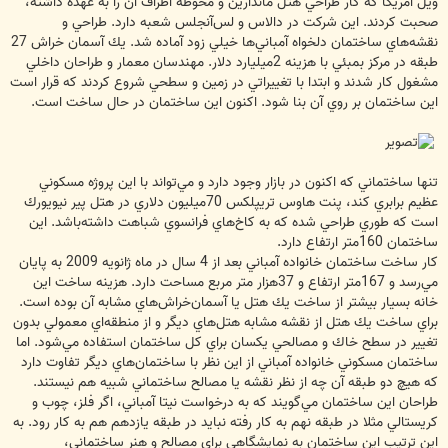
ويل آمريكا كه كار طراحي هتل ماندارين و محوطه اطراف آن را به عهده داشته،
صحبت كردند. اين شركت در دالاس و لس‌آنجلس شعبه دارد. طراحي و
نقشه‌هاي ساختمان دلخواه آمباني‌ها خيلي زود آماده شد. يك آسمان خراش 27
طبقه در مركز بمبئي با هزينه 2‌ميليارد دلار. مهندسان معمار و طراحان داخلي
مشغول كار شدند و ابتدا با تغييراتي در زمين و سطحي شروع كردند كه قرار است
اين ساختمان بر روي آن بنا شود. اكنون اين ساختمان در حال ساخت است.
تنها ساختماني كه اكنون در بازار وجود دارد و مي‌‌تواند با اين پروژه مسكوني
عظيم برابري كند، پنت هاوس تريپلكس 70‌ميليون دلاري در هتل پير نيويورك
است كه طوري طراحي شده كه به كاخ‌هاي فرانسوي شباهت داشته‌باشد. اين
ساختمان 160‌متر ارتفاع دارد.
كار ساخت ساختمان خانواده آمباني بعد از 4 سال در ماه ژانويه 2009 به پايان
مي‌رسد و 167‌متر ارتفاع و 37‌هزار‌ متر مربع مساحت دارد. هزينه ساخت اين
خانه بسيار بيشتر از ساخت يك هتل يا آسمان‌خراش‌هاي مشابه آن بوده است.
براي ساخت يك هتل از نقشه مشابه هتل‌هاي ديگر و از منطقه‌اي معمولي بدون
تغيير در سطح خاك و مصالحي يكسان براي كل ساختمان استفاده مي‌شود. اما
ساختمان مسكوني خانواده آمباني از اين نظر با ساختمان‌هاي ديگر تفاوت دارد
كه هيچ دو طبقه آن چه از نظر نقشه يا مصالح ساختماني شبيه هم نيستند.
طراحان اين ساختمان مي‌گويند كه به درخواست نيتا آمباني، اگر فلز، چوب و
كريستالي مثلا در طبقه نهم به كار رفته نبايد در طبقه يازدهم هم به كار رود. به
اين ترتيب اين ساختمان به نمايشگاهي براي مصالح و هنر ساختماني،