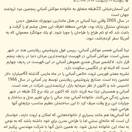
پ
پنج‌شنبه ۱۹ اردیبهشت ۱۳۸۷, ۶:۴۸ ب.ظ
س
ت
اين آسمان‌خراش 22طبقه متعلق به خانواده موكش آمباني پنجمين مرد ثروتمند
جهان است
در سال 2005 وقتي نيتا آمباني در هتل ماندارين نيويورك مشغول ديدن
دورنماي سنترال پارك بود، طراحي منطقه اطراف اين محل چشم او را گرفت و
باعث شد كه او نام طراح يا طراحان را جويا شود. او يك جهانگرد معمولي كه به
آمريكا سفر كرده‌باشد، نبود.
نيتا آمباني همسر موكش آمباني، رييس غول پتروشيمي ريلاينس هند در شهر
بمبئي است. موكش آمباني در فهرست ثروتمندترين مردان دنيا در رديف پنجم
قرار دارد. لاكشمير ميتال هندي هم‌وطن آمباني در اين فهرست در رديف چهارم
است كه البته او در انگليس سكونت دارد.
نشريه معتبر فوربس ثروت خالص آمباني را در ماه مارس گذشته 43‌ميليارد دلار
تخمين زده است. صنايع پتروشيمي ريلاينس توسط پدر آمباني در سال 1966
تاسيس شد و اكنون از نظر سرمايه بازار، ارزشمندترين شركت در هند است.
آمباني و همسرش نيتا سه فرزند دارند كه اكنون در يك برج 22 طبقه در شهر
بمبئي زندگي مي‌كنند. خانواده آمباني چند سالي را براي تغيير مدل و ساختار و
جزئيات اين برج وقت صرف كرد تا اين ساختمان عظيم مناسب نيازهاي آنها
طراحي شود.
اما آمباني‌ها هم مانند بسياري از خانواده‌هايي كه امكان و ثروت دارند، خواستار
آن است كه خانه‌اي سنتي اما با طراحي مدرن براي خود داشته باشد كه به نوعي
به نماد اين خانواده تبديل شود. به همين دليل آنها با شركت مهندسي پركينز اند