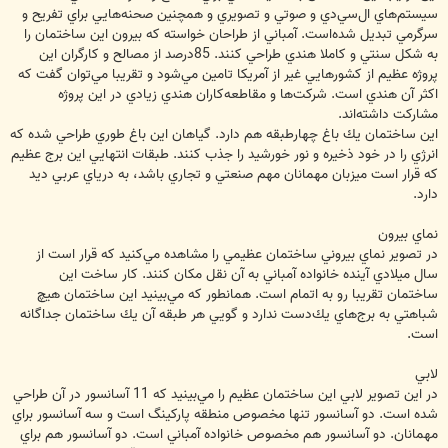
سيستم‌هاي ال‌سي‌دي و صوتي و تصويري و همچنين صحنه‌هايي براي تفريح و
سرگرمي تبديل شده‌است. آمباني از طراحان خواسته كه بيرون اين ساختمان را
به شكل سنتي و كاملا هندي طراحي كنند. 85‌درصد از مصالح و كارگران اين
پروژه عظيم از كشورهايي غير از آمريكا تامين مي‌شود و تقريبا مي‌توان گفت كه
اكثر آن هندي است. شركت‌ها و مقاطعه‌كاران هندي زيادي در اين پروژه
مشاركت داشته‌اند.
اين ساختمان يك باغ چهارطبقه هم دارد. گياهان اين باغ طوري طراحي شده كه
انرژي را در خود ذخيره و نور خورشيد را جذب كنند. طبقات انتهايي اين برج عظيم
كه قرار است ميزبان مهمانان مهم صنعتي و تجاري باشد، به درياي عربي ديد
دارد.
نماي بيرون
در تصوير نماي بيروني ساختمان عظيمي را مشاهده مي‌كنيد كه قرار است از
سال ميلادي آينده خانواده آمباني به آن نقل مكان كنند. كار ساخت اين
ساختمان تقريبا رو ‌به اتمام است. همانطور كه مي‌بينيد اين ساختمان هيچ
شباهتي به برج‌هاي يك‌دست ندارد و گويي هر طبقه آن يك ساختمان جداگانه
است.
لابي
در اين تصوير لابي اين ساختمان عظيم را مي‌بينيد كه 11 آسانسور در آن طراحي
شده است. دو آسانسور تنها مخصوص منطقه پاركينگ است و سه آسانسور براي
مهمانان. دو آسانسور هم مخصوص خانواده آمباني است. دو آسانسور هم براي