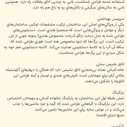
استفاده خدمه طراحي شده‌است. لابي به چندين اتاق ملاقات راه دارد. همچنين
لابي به سالن‌هاي سرگرمي و بالكن‌هاي رو به باغ هم راه دارد.
سرويس بهداشتي
يكي از ويژگي‌هاي اصلي اين ساختمان تركيب مشخصات لوكس ساختمان‌هاي
ديگر و عوامل و ويژگي‌هايي است كه منحصرا هندي است. دستشويي‌هاي
طراحي شده به مدل درخت ژنگو (درخت مخصوص هندي) نمونه خوبي از اين
تركيب است. اين برگ‌ها كه تنها مخصوص هند است طوري طراحي شده كه
ساقه آن آب را به كاسه دستشويي هدايت مي‌كند. كاسه دستشويي هم خود به
شكل سبدي از اين برگ‌ها طراحي شده‌است.
اتاق نشيمن سنتي
خانه آمباني تعداد بي‌شماري اتاق نشيمن دارد كه همگي با ديوارهاي آكوستيك
مكاني آرام براي مهمانان است. فرش‌هاي هندي و لوستر و آينه طراحي اين
اتاق‌ها را تشكيل مي‌دهند.
پاركينگ
شش طبقه اول اين ساختمان به پاركينگ خانواده آمباني و مهمانان اختصاص
دارد. اين پاركينگ با گياهاني طراحي شده كه گرما و دود ماشين‌ها را جذب
مي‌كنند و در عوض سايه براي اين ماشين‌ها تامين مي‌كنند.
منبع:دنياي اقتصاد