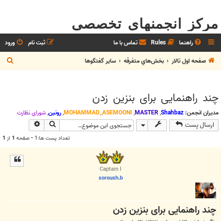
مرکز انجمنهای تخصصی
راهنما
Rules
تماس با ما
ثبت نام
ورود
ج
صفحه اول تالار
بخش‌‌هاي متفرقه
ساير گفتگوها
س
ت
چند راهنمایی برای بنزین زدن
ج
و
مدیران انجمن:
Shahbaz
,
MASTER
,
MOHAMMAD_ASEMOONI
,
رونین
,
شوراي نظارت
جستجو
جستجوی پیش
ارسال پست
تعداد پست ها:1 • صفحه
1
از
1
Captain I
soroush.b
چند راهنمایی برای بنزین زدن