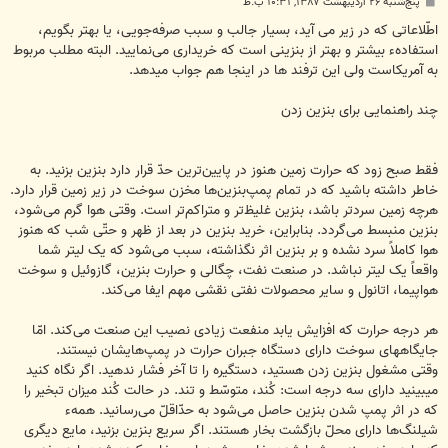
پ
پنج‌شنبه ۲۶ اردیبهشت ۱۳۸۷, ۱۰:۳۱ ب.ظ
س
ت
اطّلاعاتی که در زیر می آید، بسیار جالب و سبب صرفه‌جویی، یا بهتر بگویم،
استفادهء بیشتر و بهتر از بنزینی است که خریداری می‌نمایید. البته مطلب مربوط
به آمریکاست ولی این ترفند ها در اینجا هم جواب میدهد.
چند راهنمایی برای بنزین زدن
فقط صبح زود که حرارت زمین هنوز در پایین‌ترین حدّ قرار دارد بنزین بزنید. به
خاطر داشته باشید که در تمام پمپ‌بنزین‌ها مخزن سوخت در زیر زمین قرار دارد.
هرچه زمین سردتر باشد، بنزین غلیظ‌تر و متراکم‌تر است. وقتی هوا گرم می‌شود،
بنزین منبسط می‌گردد. بنابراین، خرید بنزین در بعد از ظهر و حتّی شب که هنوز
هوا کاملاً سرد نشده و بر بنزین اثر نگذاشته، سبب می‌شود که یک لیتر شما
واقعاً یک لیتر نباشد. در صنعت نفت، چگالی و حرارت بنزین، گازوئیل و سوخت
هواپیما، اتانول و سایر محصولات نفتی نقشی مهم ایفا می‌کند.
هر درجه حرارت که افزایش یابد منفعت زیادی نصیب این صنعت می‌کند. امّا
جایگاه‎های سوخت دارای دستگاه جبران حرارت در پمپ‌هایشان نیستند.
وقتی مشغول بنزین زدن هستید، دستگیره را تا آخر فشار ندهید. اگر نگاه کنید
می‎بینید دارای سه درجه است: کُند، متوسّط و تند. در حالت کُند میزان تبخیر را
که در اثر پمپ شدن بنزین حاصل می‌شود به حدّاقلّ می‌رسانید. همهء
شیلنگ‌ها دارای محلّ بازگشت بخار هستند. اگر سریع بنزین بزنید، مایع دیگری