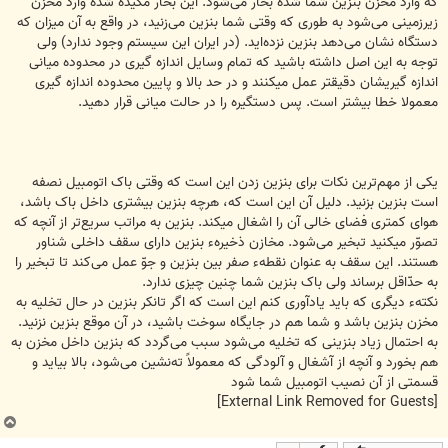
که وارد مخزن بنزین شما شده بخار می‌شود. این بخار مکیده شده وارد مخزن
زیرزمینی می‌شود به طوری که وقتی شما بنزین می‌زنید، در واقع به آن میزان که
دستگاه نشان می‌‎دهد بنزین نزده‌اید. (در ایران این سیستم وجود ندارد) ولی
توجه به این اصل داشته باشید که تمام وسایل اندازه گیری در محدوده میانی
اندازه گیریشان دقیقتر عمل میکنند و در حد بالا و پایین محدوده اندازه گیری
معمولا خطا بیشتر است. پس دستگیره را در حالت میانی قرار دهید.
یکی از مهم‌ترین نکات برای بنزین زدن این است که وقتی باک اتومبیل نصفه
است بنزین بزنید. دلیل آن این است که، هرچه بنزین بیشتری داخل باک باشد،
هوای کمتری فضای خالی آن را اشغال می‎کند. بنزین به مراتب سریع‌تر از آنچه که
تصوّر می‎کنید تبخیر می‌شود. مخازن ذخیرهء بنزین دارای سقف داخلی شناور
هستند. این سقف به عنوان نقطهء صفر بین بنزین و جوّ عمل می‌کند تا تبخیر را
به حدّاقل برساند ولی باک بنزین شما چنین چیزی ندارد.
نکتهء دیگری که باید یادآوری کنم این است که اگر تانکر بنزین در حال تخلیه به
مخزن بنزین باشد و شما هم در جایگاه سوخت باشید، در آن موقع بنزین‌ نزنید.
به احتمال زیاد بنزینی که تخلیه می‌شود سبب می‌گردد که بنزین داخل مخزن به
هم بخورد و آنچه از آشغال و آلودگی که معمولاً ته‌نشین می‌شود، بالا بیاید و
قسمتی از آن نصیب اتومبیل شما شود
[External Link Removed for Guests]
ب
ا