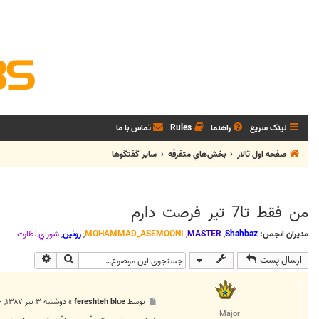
لینک سریع
راهنما
Rules
تماس با ما
صفحه اول تالار
بخش‌‌هاي متفرقه
ساير گفتگوها
من فقط تا7 تير فرصت دارم
مدیران انجمن:
Shahbaz
,
MASTER
,
MOHAMMAD_ASEMOONI
,
رونین
,
شوراي نظارت
جستجو
جستجوی پی
ارسال پست
پ
توسط
fereshteh blue
»
دوشنبه ۳ تیر ۱۳۸۷, ۱۰:۵۰ ق.ظ
س
Major