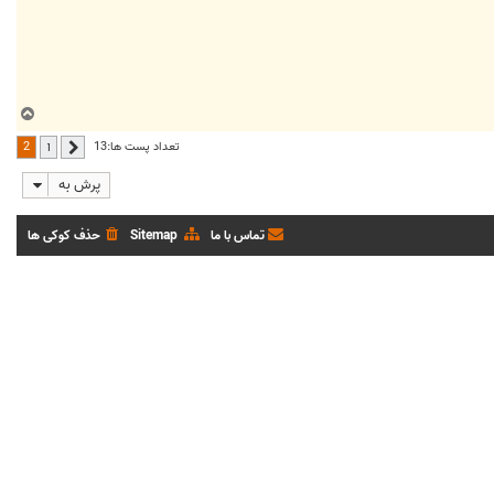
ب
ا
2
تعداد پست ها:13
1
قبلی
ل
ا
پرش به
تماس با ما
Sitemap
حذف کوکی ها