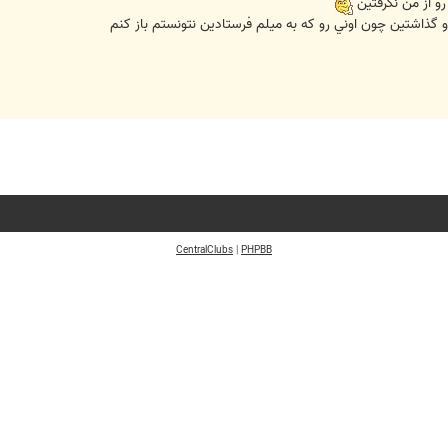
 از من نگرفتين
ذاشتين چون اوني رو که به ميلم فرستادين نتونستم باز کنم
CentralClubs
|
PHPBB