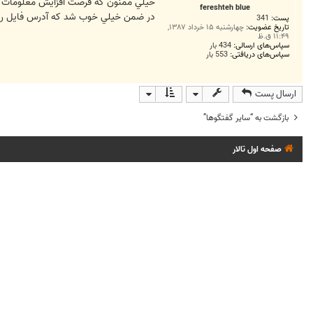
ت
خيلي ممنون که فرصت افزايش معلومات رو
fereshteh blue
در ضمن خيلي خوب شد که آدرس فايل رو گ
پست:
341
تاریخ عضویت:
چهارشنبه ۱۵ خرداد ۱۳۸۷,
۱۱:۴۹ ق.ظ
سپاس‌های ارسالی:
434 بار
سپاس‌های دریافتی:
553 بار
ارسال پست
بازگشت به “ساير گفتگوها”
صفحه اول تالار