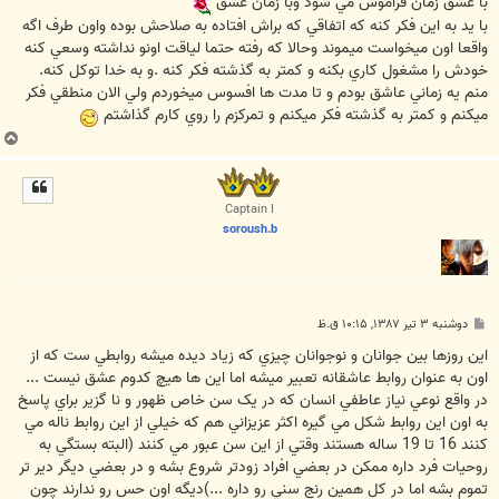
با عشق زمان فراموش مي شود وبا زمان عشق
با يد به اين فکر کنه که اتفاقي که براش افتاده به صلاحش بوده واون طرف اگه
واقعا اون ميخواست ميموند وحالا که رفته حتما لياقت اونو نداشته وسعي کنه
خودش را مشغول کاري بکنه و کمتر به گذشته فکر کنه .و به خدا توکل کنه.
منم يه زماني عاشق بودم و تا مدت ها افسوس ميخوردم ولي الان منطقي فکر
ميکنم و کمتر به گذشته فکر ميکنم و تمرکزم را روي کارم گذاشتم
ب
ا
ل
ا
Captain I
soroush.b
پ
دوشنبه ۳ تیر ۱۳۸۷, ۱۰:۱۵ ق.ظ
س
ت
اين روزها بين جوانان و نوجوانان چيزي که زياد ديده ميشه روابطي ست که از
اون به عنوان روابط عاشقانه تعبير ميشه اما اين ها هيچ کدوم عشق نيست ...
در واقع نوعي نياز عاطفي انسان که در يک سن خاص ظهور و نا گزير براي پاسخ
به اون اين روابط شکل مي گيره اکثر عزيزاني هم که خيلي از اين روابط ناله مي
کنند 16 تا 19 ساله هستند وقتي از اين سن عبور مي کنند (البته بستگي به
روحيات فرد داره ممکن در بعضي افراد زودتر شروع بشه و در بعضي ديگر دير تر
تموم بشه اما در کل همين رنج سني رو داره ...)ديگه اون حس رو ندارند چون