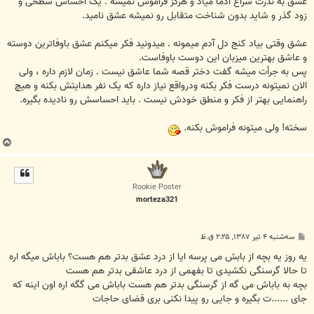
عشق به ندرت سراغ آدما میاد و هرگز فراموش نمیشه . یک احساس سطحی و
زود گذر و شاید بدون شناخت متقابل رو نمیشه عشق نامید.
عشق وقتی بیاد کنج دل آدم میمونه . میدونید فکر میکنم عشق باوفاترین دوسته
و عاشق بهترین میزبان این دوست باوفاست.
پس به جرأت میشه گفت دختر قصه شما عاشق نیست . زمان لازم داره ، ولی
الان نمیتونه درست فکر بکنه ودرواقع نیاز داره که یک نفر هدایتش بکنه و هیچ
راهنمایی بهتر از فکر و منطق خودش نیست . باید احساسش رو نادیده بگیره.
سخته! ولی میتونه فراموش بکنه.
ب
ا
ل
ا
Rookie Poster
morteza321
پ
سه‌شنبه ۴ تیر ۱۳۸۷, ۲:۲۵ ق.ظ
س
ت
یه روز یه بچه از بابش می پرسه ایا از درد عشق بدتر هم هست؟ باباش میگه اره
تا حالا گرسنگی نکشیدی تا بفهمی از درد عاشقی بدتر هم هست
بچه به باباش می گه از گرسنگی بدتر هم هست باباش می گگه اره اون اینه که
جای ......ت بگیره و جایی رو پیدا نکنی بری قضای حاجات