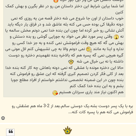
اما شما بیاین شرایط این دختر داستان من رو در نظر بگیرن و بهش کمک
کنین
خوب داستان از اون جا شروع می شه دختر قصه من یه روزی که نمی
دونه دقیقا کی بوده حس می کنه بله عاشق شد و در فراق یار دیگه باید
آتش نشانی رو خبر کرده اما چون این بنده خدا نمی دونم مخش سالمه یا
نه
وقتی پسر مورد نظر می خواد یه جورایی گوشی رو بده دستش و
بهش می گه که هیچ وقت فراموشش نمی کنده و به جز خدا کسی رو
نداره و اینا به مانند
نمی دونم والا به چی تشبیهش کنم لال مونی می
گیره هیچی نمی گه پسره هم که بالاخره بنده نفهمیدم دختره رو دوست
داشته یا نه بی خیال می شه
حالا این دختره مونده با عشقی که نمی دونه باهاش چه کار کنه بنده خدا
بعد از کلی فکر کردن تصمیم کبری گرفته که این عشق رو فراموش کنه
بنده چون در این ضمینه تخصصی نداشتم خواستم از افراد مطلع جویا
بشم و به این بنده خدا کمک کنم
هم اکنون نیاز مند یاری سبزتان هستیم
بره با یک پسر دوست بشه.یک دوستی سالم.بعد از 2-3 ماه هم عشقش رو
فراموش می کنه هم با پسره کات کنه...
ب
ا
ل
ا