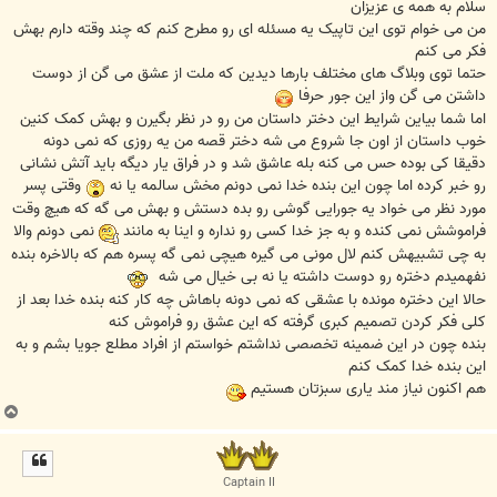
ت
سلام به همه ی عزیزان
من می خوام توی این تاپیک یه مسئله ای رو مطرح کنم که چند وقته دارم بهش
فکر می کنم
حتما توی وبلاگ های مختلف بارها دیدین که ملت از عشق می گن از دوست
داشتن می گن واز این جور حرفا
اما شما بیاین شرایط این دختر داستان من رو در نظر بگیرن و بهش کمک کنین
خوب داستان از اون جا شروع می شه دختر قصه من یه روزی که نمی دونه
دقیقا کی بوده حس می کنه بله عاشق شد و در فراق یار دیگه باید آتش نشانی
رو خبر کرده اما چون این بنده خدا نمی دونم مخش سالمه یا نه
وقتی پسر
مورد نظر می خواد یه جورایی گوشی رو بده دستش و بهش می گه که هیچ وقت
فراموشش نمی کنده و به جز خدا کسی رو نداره و اینا به مانند
نمی دونم والا
به چی تشبیهش کنم لال مونی می گیره هیچی نمی گه پسره هم که بالاخره بنده
نفهمیدم دختره رو دوست داشته یا نه بی خیال می شه
حالا این دختره مونده با عشقی که نمی دونه باهاش چه کار کنه بنده خدا بعد از
کلی فکر کردن تصمیم کبری گرفته که این عشق رو فراموش کنه
بنده چون در این ضمینه تخصصی نداشتم خواستم از افراد مطلع جویا بشم و به
این بنده خدا کمک کنم
هم اکنون نیاز مند یاری سبزتان هستیم
ب
ا
ل
ا
Captain II