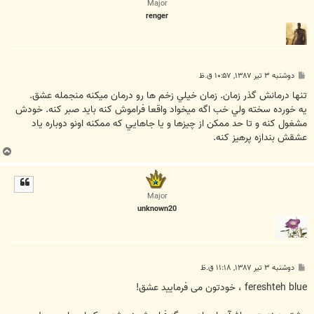
Major
renger
پ
دوشنبه ۳ تیر ۱۳۸۷, ۱۰:۵۷ ق.ظ
س
ت
تنها درمانش گذر زمان. زمان خيلي زخم ها رو درمان ميکنه منجمله عشق.
يه خورده سخته ولي خب اگه ميخواد واقعا فراموش کنه بايد صبر کنه. خودش
مشغول کنه و تا حد ممکن از چيزها و يا جاهايي که ممکنه اونو دوباره ياد
عشقش بندازه پرهيز کنه.
ب
ا
ل
ا
Major
unknown20
پ
دوشنبه ۳ تیر ۱۳۸۷, ۱۱:۱۸ ق.ظ
س
ت
fereshteh blue ، خودتون می فرمایید عشق!