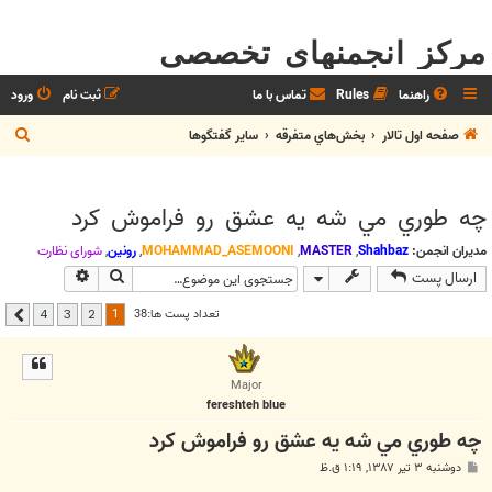
مرکز انجمنهای تخصصی
راهنما
Rules
تماس با ما
ثبت نام
ورود
ج
صفحه اول تالار
بخش‌‌هاي متفرقه
ساير گفتگوها
س
ت
چه طوري مي شه يه عشق رو فراموش کرد
ج
و
مدیران انجمن:
Shahbaz
,
MASTER
,
MOHAMMAD_ASEMOONI
,
رونین
,
شوراي نظارت
جستجو
جستجوی پیشر
ارسال پست
1
تعداد پست ها:38
4
3
2
بعدی
Major
fereshteh blue
چه طوري مي شه يه عشق رو فراموش کرد
پ
دوشنبه ۳ تیر ۱۳۸۷, ۱:۱۹ ق.ظ
س