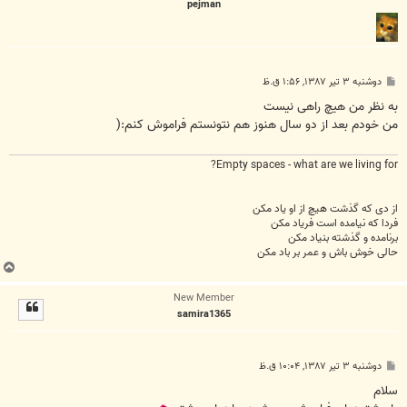
pejman
پ
دوشنبه ۳ تیر ۱۳۸۷, ۱:۵۶ ق.ظ
س
ت
به نظر من هیچ راهی نیست
من خودم بعد از دو سال هنوز هم نتونستم فراموش کنم:(
Empty spaces - what are we living for?
از دی که گذشت هیچ از او یاد مکن
فردا که نیامده است فریاد مکن
برنامده و گذشته بنیاد مکن
حالی خوش باش و عمر بر باد مکن
ب
ا
New Member
ل
samira1365
ا
پ
دوشنبه ۳ تیر ۱۳۸۷, ۱۰:۰۴ ق.ظ
س
ت
سلام