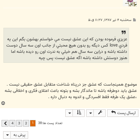
پ
سه‌شنبه ۴ تیر ۱۳۸۷, ۱۱:۲۷ ق.ظ
س
ت
عزيزي فرموده بودن که اين عشق نيست مي خواستم بهشون بگم اين يه
فردي love کس ديگه رو بدون هيچ محبتي از جانب اون سه سال دوست
داشته باشه و دراين سه سال هم خيلي به ندرت اون رو ديده باشه اما
هنوز دوستش داشته باشه اگه عشق نيست پس چيه
موضوع همینجاست که عشق جز درپناه شناخت متقابل عشق حقیقی نیست .
عشق باید دوطرفه باشه تا ماندگار بشه و بتونه باعث اعتلای فکری و اخلاقی بشه
،عشق یک طرفه فقط افسردگی و اندوه به دنبال داره .
ب
ا
ارسال پست
ل
ا
1
تعداد پست ها:38
4
3
2
بعدی
پرش به