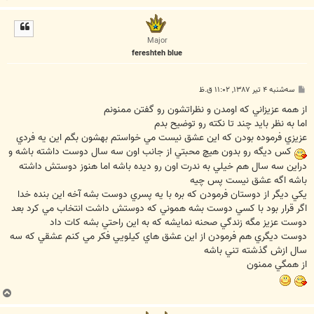
ا
ل
ا
Major
fereshteh blue
پ
سه‌شنبه ۴ تیر ۱۳۸۷, ۱۱:۰۲ ق.ظ
س
ت
از همه عزيزاني که اومدن و نظراتشون رو گفتن ممنونم
اما به نظر بايد چند تا نکته رو توضيح بدم
عزيزي فرموده بودن که اين عشق نيست مي خواستم بهشون بگم اين يه فردي
کس ديگه رو بدون هيچ محبتي از جانب اون سه سال دوست داشته باشه و
دراين سه سال هم خيلي به ندرت اون رو ديده باشه اما هنوز دوستش داشته
باشه اگه عشق نيست پس چيه
يکي ديگر از دوستان فرمودن که بره با يه پسري دوست بشه آخه اين بنده خدا
اگر قرار بود با کسي دوست بشه هموني که دوستش داشت انتخاب مي کرد بعد
دوست عزيز مگه زندگي صحنه نمايشه که به اين راحتي بشه کات داد
دوست ديگري هم فرمودن از اين عشق هاي کيلويي فکر مي کنم عشقي که سه
سال ازش گذشته تني باشه
از همگي ممنون
ب
ا