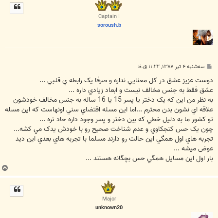
ل
ا
Captain I
soroush.b
پ
سه‌شنبه ۴ تیر ۱۳۸۷, ۱۱:۲۲ ق.ظ
س
ت
دوست عزيز عشق در کل معنايي نداره و صرفا يک رابطه ي قلبي ...
عشق فقط به جنس مخالف نيست و ابعاد زيادي داره ...
به نظر من اين که يک دختر يا پسر 15 يا 16 ساله به جنس مخالف خودشون
علاقه اي نشون بدن محترم ...اما اين مسله اقتضاي سني اونهاست که اين مسله
تو کشور ما به دليل خطي که بين دختر و پسر وجود داره حاد تره ...
چون يک حس کنجکاوي و عدم شناخت صحيح رو با خودش يدک مي کشه...
تجربه هاي اول همگي اين حالت رو دارند مسلما با تجربه هاي بعدي اين ديد
عوض ميشه ...
بار اول اين مسايل همگي حس بچگانه هستند ...
ب
ا
ل
ا
Major
unknown20