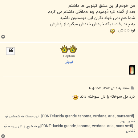
من خودم از این عشق کیلویی ها داشتم
بعد از 2ماه تازه فهمیدم چه حماقتی داشتم می کردم
شما هم نمی خواد نگران این دوستتون باشید
یه چند وقت دیگه خودش خندش میگیره از رفتارش
اره داداش
ب
ا
ل
ا
Captain
كيارش
پ
سه‌شنبه ۴ تیر ۱۳۸۷, ۶:۰۷ ق.ظ
س
ت
درد دل سوخته را دل سوخته داند
[FONT=lucida grande, tahoma, verdana, arial, sans-serif] این خسته به شمشیر تو
تقدیر نبود,
[FONT=lucida grande, tahoma, verdana, arial, sans-serif]ور نه هیچ از دل بی‌رحم تو
تقصیر
ب