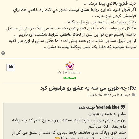
درک فکري بالاتري پيدا کردند ...
اگر قبول کنيم که اين روابط عشق نيست تصور مي کنم راه خاصي هم براي
فراموش کردن نياز نداره ...
به هر صورت زمان همه چي رو حل ميکنه ...
مشکل این جاست که ما نمی تونیم توی یک سن خاص درک درستی از مسایل
داشته باشیم چون تو این سن از لحاظ عاطفی شرایط شکننده ای داریم ...
از این قبیل مسایل شاید برای همه پیش امده اما وقتی مدتی از اون می گذره
متوجه میشیم که فقط یک حس بچگانه بوده نه عشق ...
ب
ا
ل
ا
Old Moderator
Ma3ouD
Re: چه طوري مي شه يه عشق رو فراموش کرد
پ
دوشنبه ۳ تیر ۱۳۸۷, ۱۰:۵۰ ق.ظ
س
ت
fereshteh blue نوشته شده:
سلام به همه ی عزیزان
من می خوام توی این تاپیک یه مسئله ای رو مطرح کنم که چند وقته
دارم بهش فکر می کنم
حتما توی وبلاگ های مختلف بارها دیدین که ملت از عشق می گن از
دوست داشتن می گن واز این جور حرفا