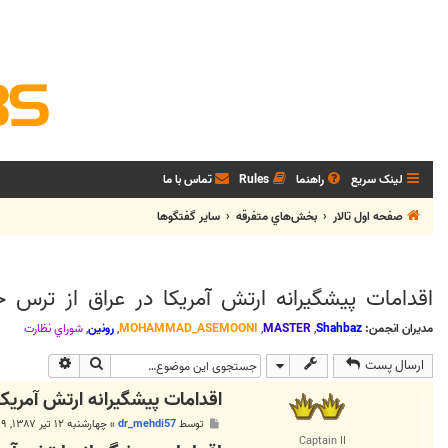
لینک سریع
راهنما
Rules
تماس با ما
صفحه اول تالار
بخش‌‌هاي متفرقه
ساير گفتگوها
اقدامات پیشگیرانه ارتش آمریکا در عراق از ترس ح
مدیران انجمن:
Shahbaz
,
MASTER
,
MOHAMMAD_ASEMOONI
,
رونین
,
شوراي نظارت
جستجو
جستجوی پی
ارسال پست
اقدامات پیشگیرانه ارتش آمریکا
پ
توسط
dr_mehdi57
»
چهارشنبه ۱۲ تیر ۱۳۸۷, ۳:۳۹ ب.ظ
س
Captain II