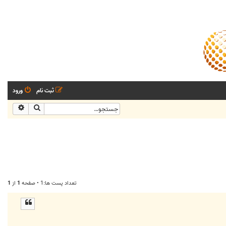
ثبت نام
ورود
جستجو
جستجو
تعداد پست ها:1 • صفحه
1
از
1