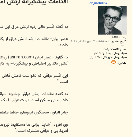
اقدامات پیشگیرانه ارتش آمر
ت
dr_mehdi57
به گفته افسر عالی رتبه ارتش عراق این تد
پست:
680
عصر ایران- مقامات ارشد ارتش عراق از بکا
تاریخ عضویت:
سه‌شنبه ۳ مهر ۱۳۸۶, ۸:۴۶
دادند.
ب.ظ
محل اقامت:
رشت
سپاس‌های ارسالی:
99 بار
به گزار
سپاس‌های دریافتی:
175 بار
ت
تماس:
کشور «تدابیر احتیاطی و پیشگیرانه» به کار
م
ا
س
این افسر عراقی که نخواست نامش فاش شود 
d
r
است."
_
m
e
به گفته مقامات ارتش عراق، چنانچه اسرائی
h
داد و حتی ممکن است دولت عراق با یک ب
d
i
5
جابر الیاور، سخنگوی نیروهای حافظ منطقه
7
وی افزود: "شاید ایرانی ها مستقیما نیروها
آمریکایی و عراقی مشترک است."