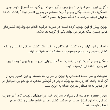
برگزاری این مانور تنها چند روز پس از آن صورت می گیرد که آدمیرال دوم کوین
کاسگریف فرمانده ناوگان پنجم آمریکا مستقر در بحرین اعلام کرد: "ایالات متحده
به ایران اجازه نخواهد داد تنگه هرمز را مسدود کند."
تهران پیش از این تهدید کرده است در صورت هرگونه اقدام تجاوزکارانه کشورهای
غربی بستن تنگه هرمز می تواند یکی از گزینه ها باشد.
براساس این گزارش دو کشتی آمریکایی در کنار یک کشتی جنگی انگلیس و یک
کشتی بحرینی در مانور موسوم به «استیک نت» شرکت دارند.
ناوگان پنجم آمریکا در بیانیه خود هدف از برگزاری این مانور را بهبود روابط بین
شریکان منطقه ای توصیف کرد.
شایعات بر سر حمله احتمالی به ایران بر سر برنامه هسته ای این کشور پس از
آن قوت یافت که روزنامه نیویورک تایمز در گزارشی مدعی مانور هوایی اسرائیل بر
فراز مدیترانه به منظور تمرین حمله به ایران شد.
سردار جعفری فرمانده کل سپاه پاسداران اخیرا در اظهاراتی تهدید کرد: "در صورت
تعرض به ایران کنترل هایی بر حرکت کشتی ها در خلیج فارس و تنگه هرمز
اعمال خواهد شد."