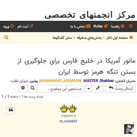
مرکز انجمنهای تخصصی
راهنما
Rules
تماس با ما
ثبت نام
ورود
ج
صفحه اول تالار
بخش‌‌هاي متفرقه
ساير گفتگوها
س
ت
مانور آمریکا در خلیج فارس برای جلوگیری از
ج
بستن تنگه هرمز توسط ایران
و
مدیران انجمن:
Shahbaz
,
MASTER
,
MOHAMMAD_ASEMOONI
,
رونین
,
شوراي نظارت
جستجو
جستجوی پیش
ارسال پست
تعداد پست ها:1 • صفحه
1
از
1
Captain II
dr_mehdi57