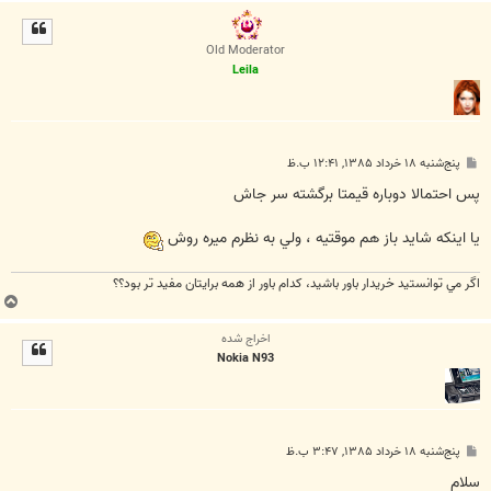
ا
ل
ا
Old Moderator
Leila
پ
پنج‌شنبه ۱۸ خرداد ۱۳۸۵, ۱۲:۴۱ ب.ظ
س
ت
پس احتمالا دوباره قيمتا برگشته سر جاش
يا اينكه شايد باز هم موقتيه ، ولي به نظرم ميره روش
اگر مي توانستيد خريدار باور باشيد، كدام باور از همه برايتان مفيد تر بود؟؟
ب
ا
اخراج شده
ل
Nokia N93
ا
پ
پنج‌شنبه ۱۸ خرداد ۱۳۸۵, ۳:۴۷ ب.ظ
س
ت
سلام