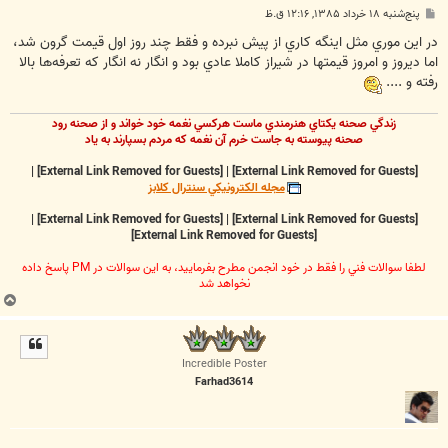
پ
پنج‌شنبه ۱۸ خرداد ۱۳۸۵, ۱۲:۱۶ ق.ظ
س
ت
در اين موري مثل اينگه كاري از پيش نبرده و فقط چند روز اول قيمت گرون شد،
اما ديروز و امروز قيمتها در شيراز كاملا عادي بود و انگار نه انگار كه تعرفه‌ها بالا
رفته و ....
زندگي صحنه يکتاي هنرمندي ماست هرکسي نغمه خود خواند و از صحنه رود
صحنه پيوسته به جاست خرم آن نغمه که مردم بسپارند به ياد
|
[External Link Removed for Guests]
|
[External Link Removed for Guests]
مجله الکترونيکي سنترال کلابز
|
[External Link Removed for Guests]
|
[External Link Removed for Guests]
[External Link Removed for Guests]
لطفا سوالات فني را فقط در خود انجمن مطرح بفرماييد، به اين سوالات در PM پاسخ داده
نخواهد شد
ب
ا
ل
ا
Incredible Poster
Farhad3614