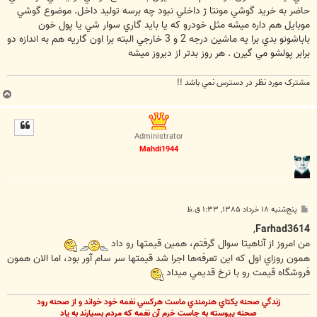
حاضر به خريد گوشي مونتا‍ ژ داخلي نبود چه برسه توليد داخل. موضوع گوشي
موبايل هم داره ميشه مثل خودرو که يا بايد گاري سوار شي يا پول خون
باباشونو بدي برا يه ماشين درجه 2 و 3 خارجي البته برا اون گاريه هم به اندازه دو
برابر پولشو مي گيرن . هر روز بدتر از ديروز ميشه
مشترک مورد نظر در دسترس نمي باشد !!
ب
ا
ل
ا
Administrator
Mahdi1944
پ
پنج‌شنبه ۱۸ خرداد ۱۳۸۵, ۱:۳۳ ق.ظ
س
ت
,
Farhad3614
من امروز از آناهيتا سوال گرفتم، همين قيمتها رو داد
همون روزاي اول كه اين تعرفه‌ها اجرا شد قيمتها سر سام آور بود، اما الان همون
فروشگاه قيمت رو با نرخ قديمي ميداد
زندگي صحنه يکتاي هنرمندي ماست هرکسي نغمه خود خواند و از صحنه رود
صحنه پيوسته به جاست خرم آن نغمه که مردم بسپارند به ياد