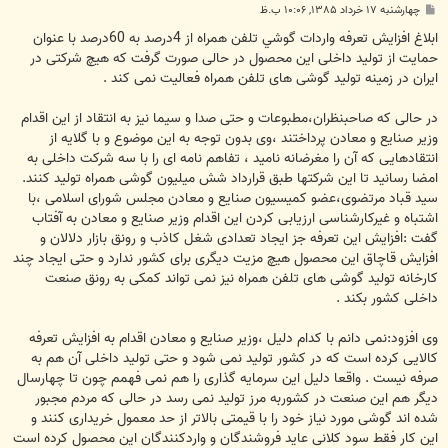
پ
چهارشنبه ۱۷ خرداد ۱۳۸۵, ۱۰:۰۶ ب.ظ
س
ت
ابلاغ افزایش تعرفه واردات گوشي تلفن همراه از 4درصد به 60درصد با عنوان
حمایت از تولید داخلی این محصول در حالی صورت گرفت که هیچ شرکتی در
ایران در زمینه تولید گوشی های تلفن همراه فعالیت نمی کند .
در حالی که صاحبنظران،مطبوعات و حتی صدا و سیما نیز به انتقاد از این اقدام
وزیر صنایع و معادن پرداختند ،وی بدون توجه به این موضوع و با گلایه از
انتقادهایی که آن را مغرضانه نامید ، تفاهم نامه ای را با سه شرکت داخلی به
امضا رسانید تا این شرکتها طبق قرارداد شش میلیون گوشی همراه تولید کنند.
سید قباد مرتضوی،عضو کمیسیون صنایع و معادن مجلس شورای اسلامی ،با
اشتباه و غیرکارشناسی ارزیابی کردن این اقدام وزیر صنایع و معادن به آفتاب
گفت :افزایش این تعرفه جز ایجاد تعدادی شغل کاذب و رونق بازار دلالان و
افزایش قاچاق این محصول هیچ مزیت دیگری برای کشور ندارد و حتی ایجاد چند
کارخانه تولید گوشی های تلفن همراه نیز نمی تواند کمکی به رونق صنعت
داخلی کشور بکند .
وی افزود:نمی دانم با کدام دلیل ،وزیر صنایع و معادن اقدام به افزایش تعرفه
کالایی کرده است که در کشور تولید نمی شود و حتی تولید داخلی آن هم به
صرفه نیست . واقعا دلیل این سرمایه گذاری را هم نمی فهمم چون تا چهارسال
دیگر هم این صنعت در کشوربه مرز تولید نمی رسد در حالی که مردم مجبور
شده اند گوشی مورد نیاز خود را با قیمتی بالاتر از حد معمول خریداری کنند و
این کار فقط سود کلانی عاید فروشندگان و واردکنندگان این محصول کرده است