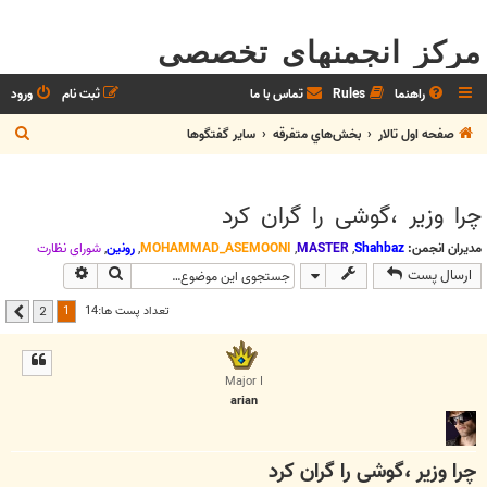
مرکز انجمنهای تخصصی
راهنما
Rules
تماس با ما
ثبت نام
ورود
ج
صفحه اول تالار
بخش‌‌هاي متفرقه
ساير گفتگوها
س
ت
چرا وزیر ،گوشی را گران کرد
ج
و
مدیران انجمن:
Shahbaz
,
MASTER
,
MOHAMMAD_ASEMOONI
,
رونین
,
شوراي نظارت
جستجو
جستجوی پیشر
ارسال پست
1
تعداد پست ها:14
2
بعدی
Major I
arian
چرا وزیر ،گوشی را گران کرد