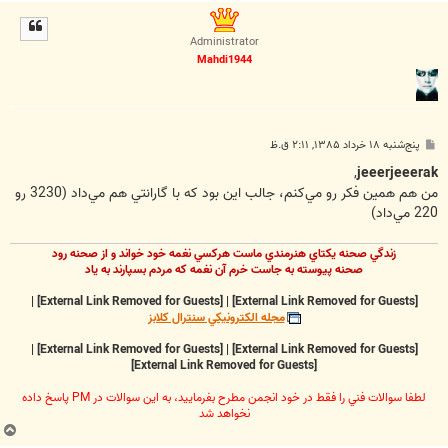
ا
ل
ا
Administrator
Mahdi1944
پ
پنج‌شنبه ۱۸ خرداد ۱۳۸۵, ۲:۱۱ ق.ظ
س
ت
,
jeeerjeeerak
من هم همين فكر رو مي‌كنم، جالب اين بود كه با گارانتي هم مي‌داد (3230 رو
220 مي‌داد)
زندگي صحنه يکتاي هنرمندي ماست هرکسي نغمه خود خواند و از صحنه رود
صحنه پيوسته به جاست خرم آن نغمه که مردم بسپارند به ياد
|
[External Link Removed for Guests]
|
[External Link Removed for Guests]
مجله الکترونيکي سنترال کلابز
|
[External Link Removed for Guests]
|
[External Link Removed for Guests]
[External Link Removed for Guests]
لطفا سوالات فني را فقط در خود انجمن مطرح بفرماييد، به اين سوالات در PM پاسخ داده
نخواهد شد
ب