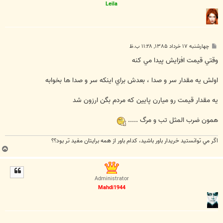
Leila
پ
چهارشنبه ۱۷ خرداد ۱۳۸۵, ۱۱:۲۸ ب.ظ
س
ت
وقتي قيمت افزايش پيدا مي كنه
اولش يه مقدار سر و صدا ، بعدش براي اينكه سر و صدا ها بخوابه
يه مقدار قيمت رو ميارن پايين كه مردم بگن ارزون شد
همون ضرب المثل تب و مرگ .....
اگر مي توانستيد خريدار باور باشيد، كدام باور از همه برايتان مفيد تر بود؟؟
ب
ا
ل
ا
Administrator
Mahdi1944