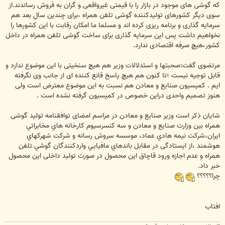
که گوشی های موجود در بازار را با قیمتی غیرواقعی و گران به فروش رساندند.از
سوی دیگر کشورهای تولیدکننده گوشی تلفن همراه ،برای چندین سال بعد هم
سرمایه گذاری و برنامه ریزی کرده اند و مسلما ما امکان رقابت با این کشورها را
نخواهیم داشت پس این سرمایه گذاری برای ساخت گوشی تلفن همراه در داخل
کشور،هیچ صرفه اقتصادی ندارد.
مرتضوی گفت:صحبتها و استدلالات وزیر هم هیچ سنخیتی با این موضوع ندارد و
قابل توجیه نیست ؛تا کنون هم هیچ پاسخ قانع کننده ای از جانب وی نگرفته
ایم . کمیسیون صنایع و معادن هم نسبت به این موضوع معترض است ولی
هنوز تصمیم واحدی دراین خصوص در کمیسیون گرفته نشده است .
شایان ذکر است وزیر صنایع و معادن در مراسم امضای توافقنامه تولید گوشی
همراه بين وزارت صنايع و معادن و سه كنسرسيوم كارخانه هاي مخابراتي
ايران،شركت نيمه هادي عماد، موسسه سروش رسانه و شركت شهركهاي
هوشمند ،از ایستادگی در مقابل باندهاي مافيايي واردكنندگان گوشي تلفن
همراه و عدم اجازه ورود قاچاق این محصول در صورت تولید داخلی این محصول
خبر داد.
چرا؟؟؟؟؟
افتاب