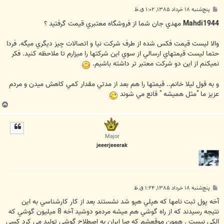
پ
پنج‌شنبه ۱۸ خرداد ۱۳۸۵, ۱:۰۲ ق.ظ
س
ت
Mahdi1944
مهدي جان شما از فروشگاه معتبري قيمت گرفتيد ؟
والا ليست قيمت فکس شده از طرف شرکت نيا و اتصالات چيز ديگري ميگه. فردا
حتما ليست قيمتهاي ارسالي از سوي اين شرکتها را ميزارم تا ملاحظه کنيد. فکر
نميکنم از اين دو شرکت معتبر تر داشته باشيم.
و به قول ليلا خانم.. قيمتها را هم بعد از مدتي مقدار کمي کاهش ميدن و مردم
عزيز ما "مثل هميشه " قانع مي شوند
ب
ا
ل
ا
Major
jeeerjeeerak
پ
پنج‌شنبه ۱۸ خرداد ۱۳۸۵, ۱:۲۴ ق.ظ
س
ت
آخه پول ثبت نامها که هپلي هپو شد نشستند بعد از کار کارشناسي به اين
نتيجه رسيدند که از راه گوشي هم ميشه مردمو دوشيد آخه 8 ميليون گوشي که
الکي نيست . همون موقعشم که صا ايران به اصطلاح گوشي توليد مي کرد کسي