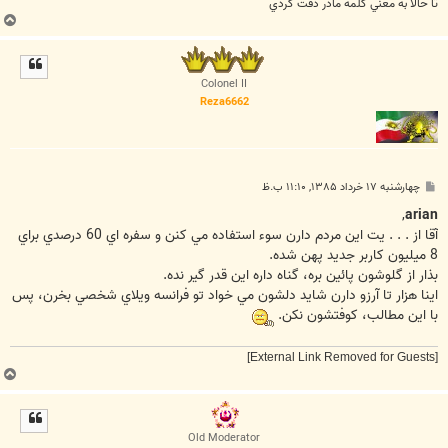
تا حالا به معني کلمه مادر دقت کردي
ب
ا
ل
ا
Colonel II
Reza6662
پ
چهارشنبه ۱۷ خرداد ۱۳۸۵, ۱۱:۱۰ ب.ظ
س
ت
,
arian
آقا از . . . يت اين مردم دارن سوء استفاده مي کنن و سفره اي 60 درصدي براي
8 ميليون کاربر جديد پهن شده.
بذار از گلوشون پائين بره، گناه داره اين قدر گير نده.
اينا هزار تا آرزو دارن شايد دلشون مي خواد تو فرانسه ويلاي شخصي بخرن، پس
با اين مطالب، کوفتشون نکن.
[External Link Removed for Guests]
ب
ا
ل
ا
Old Moderator