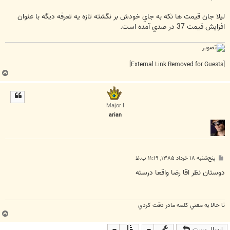
ليلا جان قيمت ها نکه به جاي خودش بر نگشته تازه يه تعرفه ديگه با عنوان
افزايش قيمت 37 در صدي آمده است.
[External Link Removed for Guests]
ب
ا
ل
ا
Major I
arian
پ
پنج‌شنبه ۱۸ خرداد ۱۳۸۵, ۱۱:۱۹ ب.ظ
س
ت
دوستان نظر اقا رضا واقعا درسته
تا حالا به معني کلمه مادر دقت کردي
ب
ا
ارسال پست