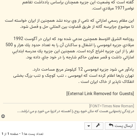
گفته است كه وضعيت اين جزيره همچنان براساس يادداشت تفاهم
نوامبر1971 ميلادي است.
اين مقام رسمي اماراتي كه نامي از وي برده نشد همچنين از ايران خواسته است
تا موضوع جزايرسه گانه از طريق قضاوت بين المللي حل و فصل شود.
روزنامه الشرق الاوسط همچنين مدعي شده بود كه ايران در آگوست 1992
ميلادي جزيره ابوموسي را اشغال و ساكنان آن را به تعداد حدود يك هزار و 500
نفر را از اين جزيره اخراج كرده است. همچنين اين جزيره يك مدرسه ابتدايي
اماراتي داشت و قصر معاون حاكم شارجه را در خود جاي داده بود.
يادآور مي شود جزيره ابوموسي 12 كيلومتر مربع مساحت دارد.
تهران بارها اعلام کرده است که ابوموسی ، تنب کوچک و تنب بزرگ بخشی
انفکاک ناپذیر از خاک ایران است .
[External Link Removed for Guests]
[FONT=Times New Roman]
در زندگي زخمهايي هست که مثل خوره روح را آهسته در انزوا مي خورد و مي تراشد...
ب
ا
ارسال پست
ل
ا
تعداد پست ها:1 • صفحه
1
از
1