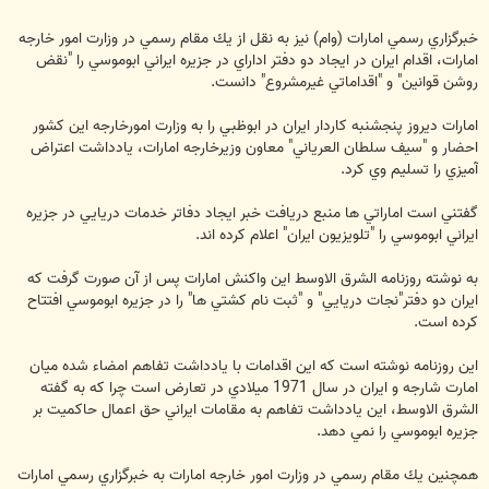
خبرگزاري رسمي امارات (وام) نيز به نقل از يك مقام رسمي در وزارت امور خارجه
امارات، اقدام ايران در ايجاد دو دفتر اداراي در جزيره ايراني ابوموسي را "نقض
روشن قوانين" و "اقداماتي غيرمشروع" دانست.
امارات ديروز پنجشنبه كاردار ايران در ابوظبي را به وزارت امورخارجه اين كشور
احضار و "سيف سلطان العرياني" معاون وزيرخارجه امارات، يادداشت اعتراض
آميزي را تسليم وي كرد.
گفتني است اماراتي ها منبع دريافت خبر ايجاد دفاتر خدمات دريايي در جزيره
ايراني ابوموسي را "تلويزيون ايران" اعلام كرده اند.
به نوشته روزنامه الشرق الاوسط اين واكنش امارات پس از آن صورت گرفت كه
ايران دو دفتر"نجات دريايي" و "ثبت نام كشتي ها" را در جزيره ابوموسي افتتاح
كرده است.
اين روزنامه نوشته است كه اين اقدامات با يادداشت تفاهم امضاء شده ميان
امارت شارجه و ايران در سال 1971 ميلادي در تعارض است چرا كه به گفته
الشرق الاوسط، اين يادداشت تفاهم به مقامات ايراني حق اعمال حاكميت بر
جزيره ابوموسي را نمي دهد.
همچنين يك مقام رسمي در وزارت امور خارجه امارات به خبرگزاري رسمي امارات