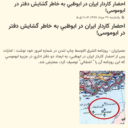
احضار كاردار ايران در ابوظبي به خاطر گشایش دفتر در
ابوموسی!
پ
یک‌شنبه ۲۷ مرداد ۱۳۸۷, ۱۱:۰۴ ق.ظ
س
احضار كاردار ايران در ابوظبي به خاطر گشایش دفتر
ت
در ابوموسی!
عصرایران - روزنامه الشرق الاوسط چاپ لندن در شماره امروز خود نوشت : امارات
پس از احضار كاردار ايران در ابوظبي، به ايجاد دو دفتر اداري در جزيره ابوموسي
كه اين روزنامه آن را " اشغالي" توصيف كرد، معترض شد.