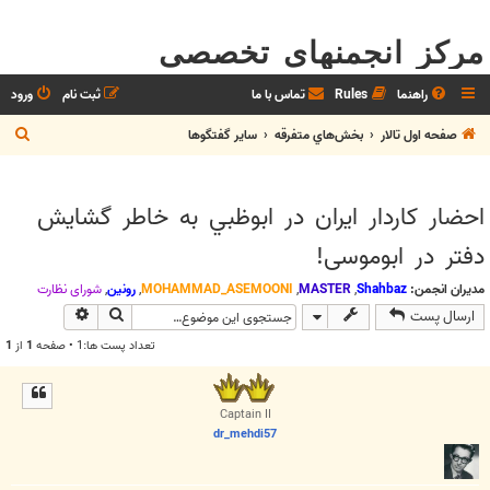
مرکز انجمنهای تخصصی
راهنما
Rules
تماس با ما
ثبت نام
ورود
ج
صفحه اول تالار
بخش‌‌هاي متفرقه
ساير گفتگوها
س
ت
احضار كاردار ايران در ابوظبي به خاطر گشایش
ج
دفتر در ابوموسی!
و
مدیران انجمن:
Shahbaz
,
MASTER
,
MOHAMMAD_ASEMOONI
,
رونین
,
شوراي نظارت
جستجو
جستجوی پیش
ارسال پست
تعداد پست ها:1 • صفحه
1
از
1
Captain II
dr_mehdi57