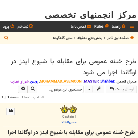
مرکز انجمنهای تخصصی
راهنما
Rules
تماس با ما
ثبت نام
ورود
ج
صفحه اول تالار
بخش‌‌هاي متفرقه
ساير گفتگوها
س
ت
طرح ختنه عمومی برای مقابله با شیوع ایدز در
ج
اوگاندا اجرا می شود
و
مدیران انجمن:
Shahbaz
,
MASTER
,
MOHAMMAD_ASEMOONI
,
رونین
,
شوراي نظارت
جستجو
جستجوی پیش
ارسال پست
تعداد پست ها:1 • صفحه
1
از
1
Captain I
حسن2568
طرح ختنه عمومی برای مقابله با شیوع ایدز در اوگاندا اجرا