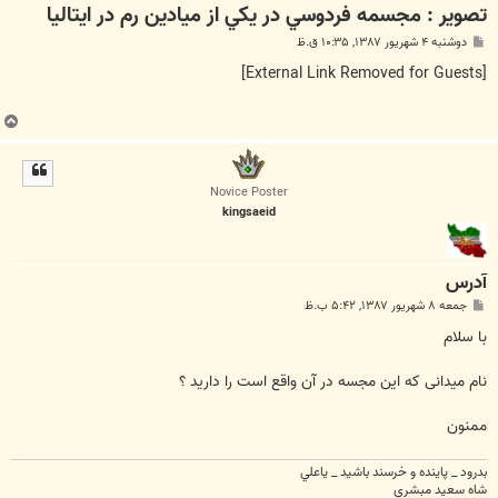
تصوير : مجسمه فردوسي در يکي از ميادين رم در ايتاليا
پ
دوشنبه ۴ شهریور ۱۳۸۷, ۱۰:۳۵ ق.ظ
س
ت
[External Link Removed for Guests]
ب
ا
ل
ا
Novice Poster
kingsaeid
آدرس
پ
جمعه ۸ شهریور ۱۳۸۷, ۵:۴۲ ب.ظ
س
ت
با سلام
نام میدانی که اين مجسه در آن واقع است را داريد ؟
ممنون
بدرود _ پاينده و خرسند باشيد _ ياعلي
شاه سعيد مبشري