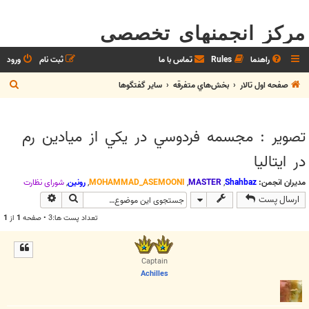
مرکز انجمنهای تخصصی
راهنما
Rules
تماس با ما
ثبت نام
ورود
ج
صفحه اول تالار
بخش‌‌هاي متفرقه
ساير گفتگوها
س
ت
تصوير : مجسمه فردوسي در يکي از ميادين رم
ج
در ايتاليا
و
مدیران انجمن:
Shahbaz
,
MASTER
,
MOHAMMAD_ASEMOONI
,
رونین
,
شوراي نظارت
جستجو
جستجوی پیش
ارسال پست
تعداد پست ها:3 • صفحه
1
از
1
Captain
Achilles