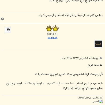
حالا چه جوري مي فهمند يکي تبريزي يا نه
دعا مي كنم خدا از تو بگيرد هر آنچه كه خدا را از تو مي گيرد.
ب
ا
ل
ا
Captain II
padshah
پ
چهارشنبه ۶ شهریور ۱۳۸۷, ۴:۱۸ ب.ظ
س
ت
دوست عزيز
قرار نيست اونا تشخيص بدند كسي تبريزي هست يا نه
خود مردم تبريز اينقدر شخصيت دارند كه نرند به اونجا و امكانات اونجا رو براي
ساير هموطنهاي ديگه ازاد بذارند
کد نمایش پرچم کوچک: