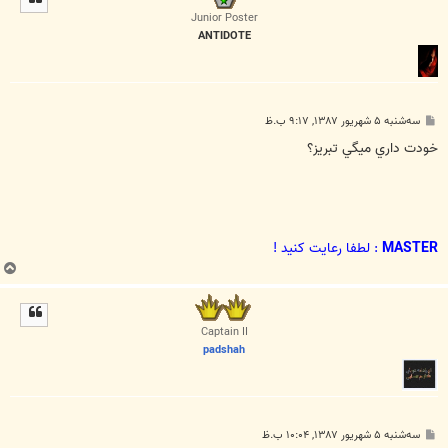
ا
Junior Poster
ANTIDOTE
پ
سه‌شنبه ۵ شهریور ۱۳۸۷, ۹:۱۷ ب.ظ
س
ت
خودت داري ميگي تبريز؟
MASTER
: لطفا رعایت کنید !
ب
ا
ل
ا
Captain II
padshah
پ
سه‌شنبه ۵ شهریور ۱۳۸۷, ۱۰:۰۴ ب.ظ
س