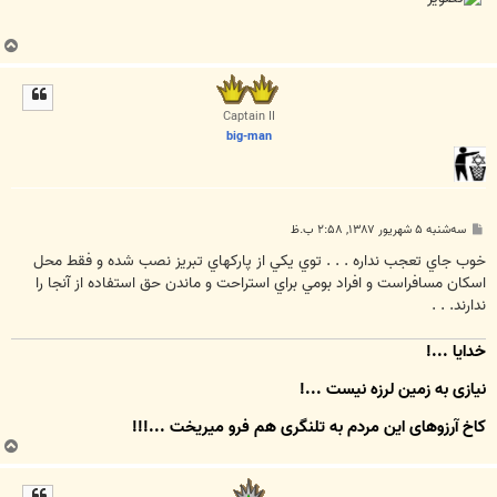
ب
ا
ل
ا
Captain II
big-man
پ
سه‌شنبه ۵ شهریور ۱۳۸۷, ۲:۵۸ ب.ظ
س
ت
خوب جاي تعجب نداره . . . توي يكي از پاركهاي تبريز نصب شده و فقط محل
اسكان مسافراست و افراد بومي براي استراحت و ماندن حق استفاده از آنجا را
ندارند. . .
خدایا ...!
نیازی به زمین لرزه نیست ...!
کاخِ آرزوهای این مردم به تلنگری هم فرو میریخت ...!!!
ب
ا
ل