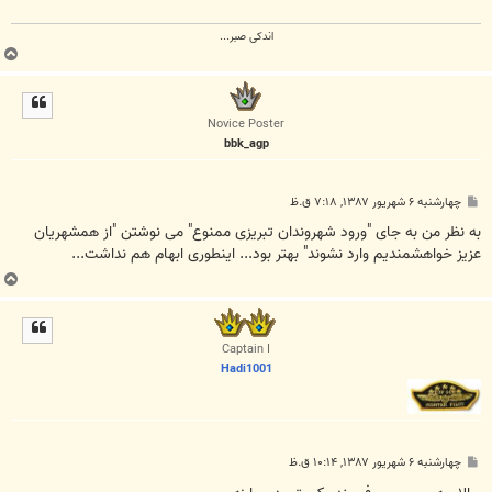
اندکی صبر...
ب
ا
ل
ا
Novice Poster
bbk_agp
پ
چهارشنبه ۶ شهریور ۱۳۸۷, ۷:۱۸ ق.ظ
س
ت
به نظر من به جای "ورود شهروندان تبریزی ممنوع" می نوشتن "از همشهریان
عزیز خواهشمندیم وارد نشوند" بهتر بود... اینطوری ابهام هم نداشت...
ب
ا
ل
ا
Captain I
Hadi1001
پ
چهارشنبه ۶ شهریور ۱۳۸۷, ۱۰:۱۴ ق.ظ
س
ت