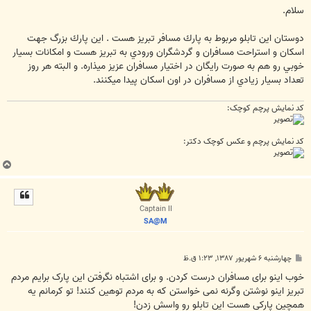
ت
سلام.
دوستان اين تابلو مربوط به پارك مسافر تبريز هست . اين پارك بزرگ جهت
اسكان و استراحت مسافران و گردشگران ورودي به تبريز هست و امكانات بسيار
خوبي رو هم به صورت رايگان در اختيار مسافران عزيز ميذاره. و البته هر روز
تعداد بسيار زيادي از مسافران در اون اسكان پيدا ميكنند.
کد نمایش پرچم کوچک:
کد نمایش پرچم و عکس کوچک دکتر:
ب
ا
ل
ا
Captain II
SA@M
پ
چهارشنبه ۶ شهریور ۱۳۸۷, ۱:۲۳ ق.ظ
س
ت
خوب اینو برای مسافران درست کردن. و برای اشتباه نگرفتن این پارک برایم مردم
تبریز اینو نوشتن وگرنه نمی خواستن که به مردم توهین کنند! تو کرمانم یه
همچین پارکی هست این تابلو رو واسش زدن!