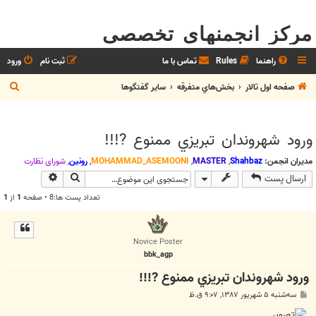
مرکز انجمنهای تخصصی
راهنما
Rules
تماس با ما
ثبت نام
ورود
ج
صفحه اول تالار
بخش‌‌هاي متفرقه
ساير گفتگوها
س
ت
ورود شهروندان تبريزي ممنوع ?!!!
ج
و
مدیران انجمن:
Shahbaz
,
MASTER
,
MOHAMMAD_ASEMOONI
,
رونین
,
شوراي نظارت
جستجو
جستجوی پیش
ارسال پست
تعداد پست ها:8 • صفحه
1
از
1
Novice Poster
bbk_agp
ورود شهروندان تبريزي ممنوع ?!!!
پ
سه‌شنبه ۵ شهریور ۱۳۸۷, ۹:۰۷ ق.ظ
س
ت