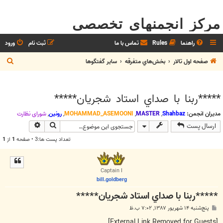
مرکز انجمنهای تخصصی
راهنما
Rules
تماس با ما
ثبت نام
ورود
ج
صفحه اول تالار
بخش‌‌هاي متفرقه
ساير گفتگوها
س
ت
*****ربنا با صداي استاد شجريان*****
ج
و
مدیران انجمن:
Shahbaz
,
MASTER
,
MOHAMMAD_ASEMOONI
,
رونین
,
شوراي نظارت
جستجو
جستجوی پیش
ارسال پست
تعداد پست ها:3 • صفحه
1
از
1
Captain I
bill.goldberg
*****ربنا با صداي استاد شجريان*****
پ
پنج‌شنبه ۱۴ شهریور ۱۳۸۷, ۷:۰۲ ب.ظ
س
ت
[External Link Removed for Guests]