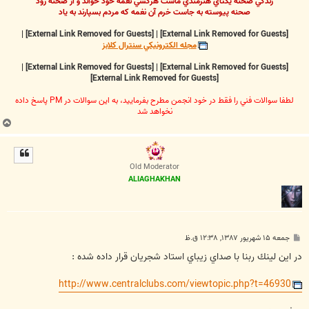
زندگي صحنه يکتاي هنرمندي ماست هرکسي نغمه خود خواند و از صحنه رود
صحنه پيوسته به جاست خرم آن نغمه که مردم بسپارند به ياد
|
[External Link Removed for Guests]
|
[External Link Removed for Guests]
مجله الکترونيکي سنترال کلابز
|
[External Link Removed for Guests]
|
[External Link Removed for Guests]
[External Link Removed for Guests]
لطفا سوالات فني را فقط در خود انجمن مطرح بفرماييد، به اين سوالات در PM پاسخ داده
نخواهد شد
ب
ا
ل
ا
Old Moderator
ALIAGHAKHAN
پ
جمعه ۱۵ شهریور ۱۳۸۷, ۱۲:۳۸ ق.ظ
س
ت
در اين لينك ربنا با صداي زيباي استاد شجريان قرار داده شده :
http://www.centralclubs.com/viewtopic.php?t=46930