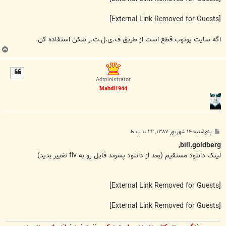
[External Link Removed for Guests]
اگه سایت یوتوب قطع است از طریق ف.ی.ل.ت.ر شکن استفاده کن.
ب
ا
ل
ا
Administrator
Mahdi1944
پ
پنج‌شنبه ۱۴ شهریور ۱۳۸۷, ۱۱:۲۲ ب.ظ
س
ت
,
bill.goldberg
لينک دانلود مستقيم (بعد از دانلود پسوند فايل رو به flv تغيير بديد)
[External Link Removed for Guests]
[External Link Removed for Guests]