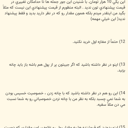
اين يكي 10 هزار تومان. با شنيدن اين جور جمله ها تا حدامكان تغييري در
قيمت پيشنهادي تون نديد . البته منظورم از قيمت پيشنهادي اين نيست كه مثلاً
بگيد من اينقدر ميدم بلكه همون مقدار رو كه در نظر داريد بديد و فقط پيشنهاد
نديد( اين خيلي مهمه)
12) حتماً از مغازه اول خريد نكنيد.
13) اينو در نظر داشته باشيد كه اگر جيبتون پر از پول هم باشه باز بايد چانه
بزنيد.
14) اين رو هم در نظر داشته باشيد كه با چانه زدن ، خصوصيت خسيس بودن
به شما نمي چسبد بلكه به نظر من با چانه نزدن خصوصياتي رو به شما نسبت
مي دن مثلاً سفیه.
15) اينو بدونيد كه فروشنده ها يه مقدار پول رو علاوه بر اون مقداري كه دوست