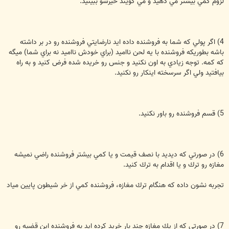
لزوم كمي بيشتر مي دهيد و مي گويند خيرشو ببينيد.
4) اگر پولي كه شما به فروشنده داده ايد نارضايتي فروشنده رو در بر داشته
باشه بطوريكه فروشنده با يه لحن نااميد (براي خودش نااميد نه براي شما) ميگه
كه كمه. توجه زيادي به اون نكنيد و جنس رو خريده شده فرض كنيد و به راه
بيافتيد ولي اگر سرسخته اينكار رو نكنيد.
5) قسم فروشنده رو باور نكنيد.
6) در صورتي كه ديديد با نصف قيمت و يا كمي بيشتر فروشنده راضي نميشه
مغازه رو ترك و يا اقدام به ترك كنيد.
تجربه نشون داده كه هنگام ترك مغازه، فروشنده كمي از خر شيطون پايين مياد
7) در صورتي كه از يك مغازه چند بار خريد كرده ايد به فروشنده اين قضيه رو