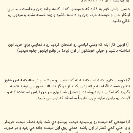
پ
چهارشنبه ۳ مهر ۱۳۸۷, ۱۰:۲۲ ق.ظ
س
ت
همين اولش لازم به ذكره كه همونطور كه از كلمه چانه زدن پيداست بايد براي
اينكار حال و حوصله حرف زدن رو داشته باشيد و زود خسته نشيد و ميدون رو
خالي نكنيد.
1) اولين كار اينه كه وقتي لباسي رو امتحان كرديد زياد تمايلي براي خريد اون
نداشته باشيد و خيلي خوشتون از اون نياد( در واقع اينجور جلوه ميديد)
2) دومين كاري كه نبايد بكنيد اينه كه لباس رو بپوشيد و در حاليكه لباس هنوز
تنتون هست اقدام به چانه زدن بكنيد.از دو گزينه بالا اينجور مي تونيد نتيجه
بگيريد كه امكان داره فروشنده از تمايل شما براي خريدن لباس استفاده كنه و
قيمت رو پايين نياره. چون تقريباً مطمئنّه كه اونو مي خريد.
3) موقعي كه قيمت رو پرسيديد قيمت پيشنهادي شما بايد نصف قيمت خريدار
و يا حتي كمي كمتر از اون باشه. مدتي روي اين قيمت چانه مي زنيد و در صورت