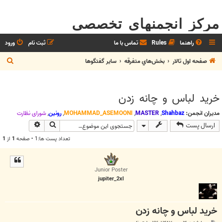
مرکز انجمنهای تخصصی
راهنما
Rules
تماس با ما
ثبت نام
ورود
ج
صفحه اول تالار
بخش‌‌هاي متفرقه
ساير گفتگوها
س
ت
خرید لباس و چانه زدن
ج
و
مدیران انجمن:
Shahbaz
,
MASTER
,
MOHAMMAD_ASEMOONI
,
رونین
,
شوراي نظارت
جستجو
جستجوی پیش
ارسال پست
تعداد پست ها:1 • صفحه
1
از
1
Junior Poster
jupiter_2xl
خرید لباس و چانه زدن