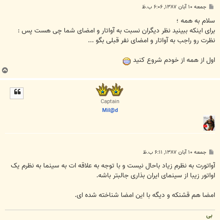
پ
جمعه ۱۰ آبان ۱۳۸۷, ۶:۰۶ ب.ظ
س
ت
سلام به همه ؛
برای اینکه ببینید نظر دیگران نسبت به آواتار و امضای شما چی هست پس :
نظرت رو راجب به آواتار و امضای نفر قبلی بگو ...
اول از همه از خودم شروع کنید
ب
ا
ل
ا
Captain
Mil@d
پ
جمعه ۱۰ آبان ۱۳۸۷, ۶:۱۱ ب.ظ
س
ت
آواتورت به نظرم زیاد باحال نیست و با توجه به علاقه ات به سینما به نظرم یک
اواتور زیبا از سینمای ایران بذاری جالبتر باشه.
امضا هم قشنکه و دیگه با این امضا شناخته شده ای.
بی