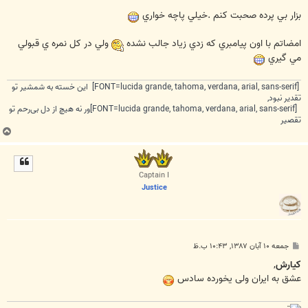
بزار بي پرده صحبت كنم .خيلي پاچه خواري
امضاتم با اون پيامبري كه زدي زياد جالب نشده
ولي در كل نمره ي قبولي
مي گيري
[FONT=lucida grande, tahoma, verdana, arial, sans-serif] این خسته به شمشیر تو
تقدیر نبود,
[FONT=lucida grande, tahoma, verdana, arial, sans-serif]ور نه هیچ از دل بی‌رحم تو
تقصیر
ب
ا
ل
ا
Captain I
Justice
پ
جمعه ۱۰ آبان ۱۳۸۷, ۱۰:۴۳ ب.ظ
س
ت
كيارش
,
عشق به ایران ولی یخورده سادس