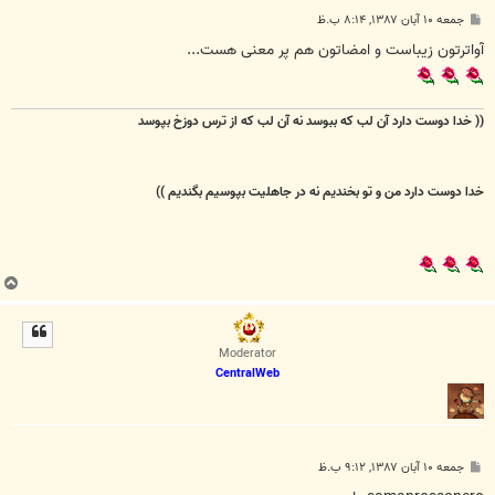
پ
جمعه ۱۰ آبان ۱۳۸۷, ۸:۱۴ ب.ظ
س
ت
آواترتون زیباست و امضاتون هم پر معنی هست...
(( خدا دوست دارد آن لب که ببوسد
نه آن لب که از ترس دوزخ بپوسد
خدا دوست دارد من و تو بخندیم
نه در جاهلیت بپوسیم بگندیم ))
ب
ا
ل
ا
Moderator
CentralWeb
پ
جمعه ۱۰ آبان ۱۳۸۷, ۹:۱۲ ب.ظ
س
ت