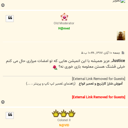
ب
ا
ل
ا
Old Moderator
H@med
پ
جمعه ۱۰ آبان ۱۳۸۷, ۱۰:۴۸ ب.ظ
س
ت
Justice
, عزیز همیشه با این انمیشن هایی که تو امضات میزاری حال می کنم
خیلی قشنگ هستن معلومه بازی خوری نه؟
[External Link Removed for Guests]
آموزش شارژ کارتریج و تعمیر انواع
(راهنمای تعمیر لپ تاپ و پرینتر ، ...)
[External Link Removed for Guests]
ب
ا
ل
ا
Colonel II
N@VID