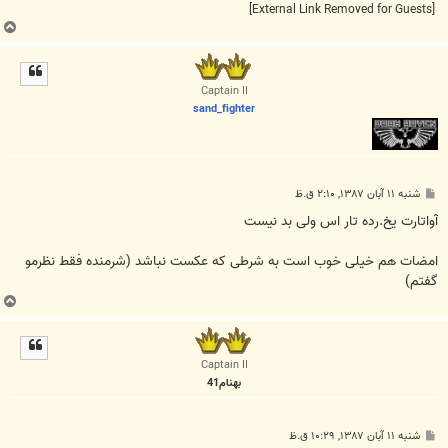
[External Link Removed for Guests]
ب
ا
ل
ا
Captain II
sand_fighter
پ
شنبه ۱۱ آبان ۱۳۸۷, ۲:۱۰ ق.ظ
س
ت
آواتارت یخ.رده تار اس ولی بد نیست
امضات هم خیلی خوب است به شرطی که عکست نباشد (شرمنده فقط نظرمو
گفتم)
ب
ا
ل
ا
Captain II
بهنام41
پ
شنبه ۱۱ آبان ۱۳۸۷, ۱۰:۲۹ ق.ظ