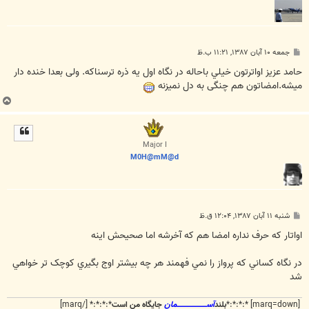
پ
جمعه ۱۰ آبان ۱۳۸۷, ۱۱:۲۱ ب.ظ
س
ت
حامد عزيز اواترتون خيلي باحاله در نگاه اول یه ذره ترسناکه. ولی بعدا خنده دار
میشه.امضاتون هم چنگی به دل نمیزنه
ب
ا
ل
ا
Major I
M0H@mM@d
پ
شنبه ۱۱ آبان ۱۳۸۷, ۱۲:۰۴ ق.ظ
س
ت
اواتار که حرف نداره امضا هم که آخرشه اما صحيحش اينه
در نگاه کساني که پرواز را نمي فهمند هر چه بيشتر اوج بگيري کوچک تر خواهي
شد
[marq=down] *:*:*:*
بلند
آســـــــــــــــــــــمان
جایگاه من است
*:*:*:* [/marq]