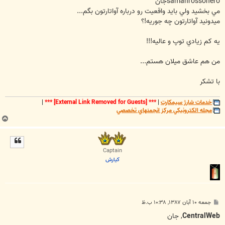
samanrossoneroجان
مي بخشيد ولي بايد واقعيت رو درباره آواتارتون بگم...
ميدونيد آواتارتون چه جوريه!؟
يه کم زيادي توپ و عاليه!!!
من هم عاشق ميلان هستم...
با تشکر
خدمات شارژ سيمکارت
|
***
[External Link Removed for Guests]
***
|
مجله الکترونيکي مرکز انجمنهاي تخصصي
ب
ا
ل
ا
Captain
كيارش
پ
جمعه ۱۰ آبان ۱۳۸۷, ۱۰:۳۸ ب.ظ
س
ت
CentralWeb
, جان