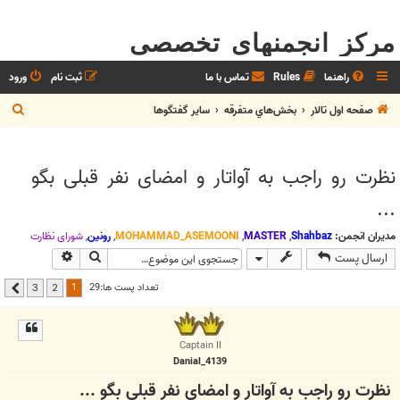
مرکز انجمنهای تخصصی
راهنما
Rules
تماس با ما
ثبت نام
ورود
ج
صفحه اول تالار
بخش‌‌هاي متفرقه
ساير گفتگوها
س
ت
نظرت رو راجب به آواتار و امضای نفر قبلی بگو
ج
...
و
مدیران انجمن:
Shahbaz
,
MASTER
,
MOHAMMAD_ASEMOONI
,
رونین
,
شوراي نظارت
جستجو
جستجوی پیشر
ارسال پست
1
تعداد پست ها:29
3
2
بعدی
Captain II
Danial_4139
نظرت رو راجب به آواتار و امضای نفر قبلی بگو ...