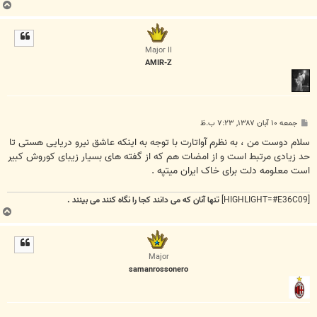
ب
ا
ل
ا
Major II
AMIR-Z
پ
جمعه ۱۰ آبان ۱۳۸۷, ۷:۲۳ ب.ظ
س
ت
سلام دوست من ، به نظرم آواتارت با توجه به اینکه عاشق نیرو دریایی هستی تا
حد زیادی مرتبط است و از امضات هم که از گفته های بسیار زیبای کوروش کبیر
است معلومه دلت برای خاک ایران میتپه .
[HIGHLIGHT=#E36C09]
تنها آنان که می دانند کجا را نگاه کنند می بینند .
ب
ا
ل
ا
Major
samanrossonero