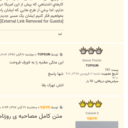
کارهاي اشتباهي که پيش از اين امريکا در
ندارم، اما برخي از طرح هايي که ايشان ر
بخواهيم فکر کنيم ايشان يک مسير جديدي ر
[External Link Removed for Guests]
بی
پ
توسط
TOPGUN
»
دوشنبه ۲۰ آبان ۱۳۸۷, ۶:۰۲ ق.ظ
س
Senior Poster
ت
اين متکی مقنيه را به لاورف فروخت
TOPGUN
پست:
797
تنها پاسخ
تاریخ عضویت:
شنبه ۱۱ فروردین ۱۳۸۶, ۹:۱۱
ب.ظ
سپاس‌های دریافتی:
56 بار
اتش تهرک بقا
پ
توسط
N@VID
»
سه‌شنبه ۲۱ آبان ۱۳۸۷, ۸:۴۴ ب.ظ
س
Colonel II
متن کامل مصاحبه ی روزنامه
ت
N@VID