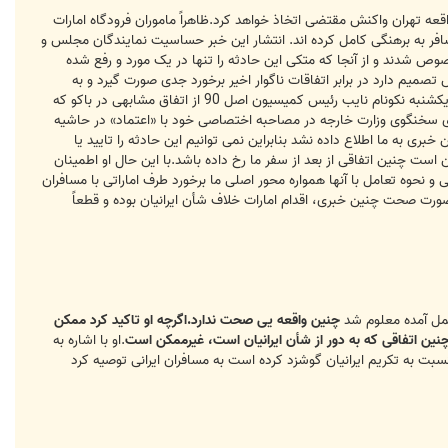
 این واقعه تهران واکنش مقتضی اتخاذ خواهد کرد.ظاهراً ماموران فرودگاه امارات
مسافر به برهنگی کامل کرده اند. انتشار این خبر حساسیت نمایندگان مجلس و
وص شدند و از آنجا که متکی این حادثه را تنها در یک مورد و رفع شده
یم دارد در برابر اتفاقات ناگوار اخیر برخورد جدی صورت گیرد و به
همین دلیل موضوع بار دیگر مورد بررسی کمیسیون امنیت ملی و سیاست خارجی قرار خواهد گرفت.این در حالی است که روز یکشنبه نکونام نایب رئیس کمیسیون اصل 90 از اتفاق مشابهی در باکو که
شقاوی سخنگوی وزارت خارجه در مصاحبه اختصاصی خود با «اعتماد» در حاشیه
ری به ما اطلاع داده نشد بنابراین نمی توانیم این حادثه را تایید یا
که روزی 30 پرواز به این کشور صورت می گیرد و ممکن است چنین اتفاقی از بعد از سفر ما رخ داده باشد.با این حال او اطمینان
و نحوه تعامل با آنها همواره محور اصلی ما برخورد طرف اماراتی با مسافران
 صورت صحت چنین خبری، اقدام امارات خلاف شأن ایرانیان بوده و قطعاً
چنین واقعه یی صحت ندارد.اگرچه او تاکید کرد ممکن
نین اتفاقی که به دور از شأن ایرانیان است، غیرممکن است
.او با اشاره به
نسبت به تکریم ایرانیان گوشزد کرده است به مسافران ایرانی توصیه کرد