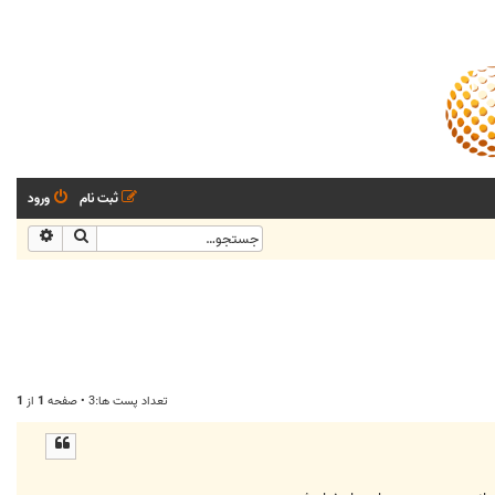
ثبت نام
ورود
جستجو
جستجو
تعداد پست ها:3 • صفحه
1
از
1