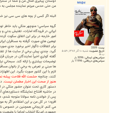
ت
دوستان پیگیری امثال من و شما در سنترال
Mil@d
من حتی حدس میزنم نماینده مجلس به سای
البته اگر کسی از بچه های سی سی نیز خبر
گروه سياسي؛ منوچهر متکي بايد خاطر توهي
ايراني در فرودگاه امارات، تفتيش بدني و
امور خارجه در برابر اين اتفاق سکوت کر
توهين هاي صورت گرفته به مسافران ايران
برابر اتفاقات ناگوار اخير برخورد جدي ص
پست:
3309
گيرد. چندي پيش برخي از سايت ها از تفتي
تاریخ عضویت:
شنبه ۱۰ آذر ۱۳۸۶, ۵:۵۹
ب.ظ
گفته کوثري اخيراً نمايندگان در جريان قر
سپاس‌های ارسالی:
3096 بار
سپاس‌های دریافتی:
11996 بار
توضيحات بيشتري را ارائه کند. سبحاني ن
ها مبني بر تعرض به برخي از بانوان مساف
لازم با اين کشور صورت بگيرد. اين اظهار
کنند، چنانچه
حشمت الله فلاحت پيشه نماي
هنوز از صحت اين اخبار مطمئن نيست
. د
دستور کاري تحت عنوان حضور متکي در اين
در حاشيه افتتاح نمايشگاه دستاوردهاي آس
پس از خواندن نامه سولانا متوجه شدم، در
افزود؛ در کل من بر اين اعتقادم اگر به م
مي کنم. لاريجاني همچنين در خصوص نامه ا
جمهوري امريکا انتخاب اوباما با وضعيت و