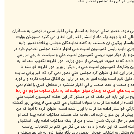
ایرانی در دبی به مجلس احضار شد.
 برود. حضور متکي مربوط به انتشار برخي اخبار مبني بر توهين به مسافران
 که با وجود يک ماه از انتشار اخبار اين اتفاق مي گذرد مسوولان وزارت
استار پيگيري آن هستند. به گفته نمايندگان مجلس برخلاف تصور اوليه
 کوثري نايب رئيس کميسيون امنيت ملي اظهار داشته مجلس تصميم دارد در
 موضوع بار ديگر مورد بررسي کميسيون امنيت ملي و سياست خارجي قرار مي
دادند که به صورت غيررسمي از سوي وزارت امور خارجه تکذيب شد. اما به
ن رفتارها، کميسيون امنيت ملي بار ديگر از وزير امور خارجه خواسته تا
 برابر اين اتفاق عنوان کرد مجلس حتي تصور نمي کرد که خبر برخي سايت
ل لازم است وزارت امور خارجه در برابر اين اتفاق سکوت نکرده و برخورد
رده و صحت يا عدم صحت برخي اخبار منتشره در محافل خبري را اعلام نمي
 سايت هاي خبري نه چندان موثق خوانده اما به دليل سکوت مراجع ذي ربط
 در اين باره خبر دادند که در دستور کار اين هفته کميسيون امنيت ملي
 از ادامه مذاکرات با سولانا استقبال مي کنم. علي لاريجاني روز گذشته
ي خواستار ادامه مذاکرات با ايران شده است، عنوان کرد؛ تا آنجا که من
 از اين عنوان کرده اند، علاقه مند هستند مذاکرات ادامه پيدا کند. او
ه هم در حال نزديک شدن است و من از اينکه مذاکرات ادامه يابد، استقبال
ته است که اين نامه را داده اند، من فکر مي کنم در انتخابات رياست
اسخ مثبتي به انتخاب خودش بدهد، بايد نگاه دقيق تري به شرايط منطقه و