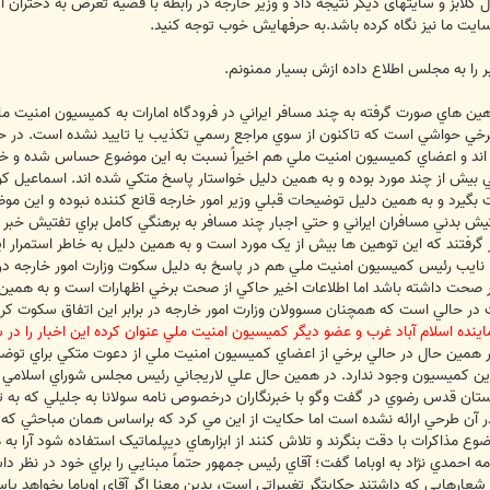
 کلابز و سایتهای دیگر نتیجه داد و وزیر خارجه در رابطه با قضیه تعرض به دختران 
ت ما نیز نگاه کرده باشد.به حرفهایش خوب توجه کنید.
 را به مجلس اطلاع داده ازش بسیار ممنونم.
ن هاي صورت گرفته به چند مسافر ايراني در فرودگاه امارات به کميسيون امنيت ملي
 برخي حواشي است که تاکنون از سوي مراجع رسمي تکذيب يا تاييد نشده است. در حالي
ده اند و اعضاي کميسيون امنيت ملي هم اخيراً نسبت به اين موضوع حساس شده و خو
ي بيش از چند مورد بوده و به همين دليل خواستار پاسخ متکي شده اند. اسماعيل
ورت بگيرد و به همين دليل توضيحات قبلي وزير امور خارجه قانع کننده نبوده و اين
ش بدني مسافران ايراني و حتي اجبار چند مسافر به برهنگي کامل براي تفتيش خبر 
ار گرفتند که اين توهين ها بيش از يک مورد است و به همين دليل به خاطر استمرار اي
يا نايب رئيس کميسيون امنيت ملي هم در پاسخ به دليل سکوت وزارت امور خارجه در
ر صحت داشته باشد اما اطلاعات اخير حاکي از صحت برخي اظهارات است و به همين دلي
ات در حالي است که همچنان مسوولان وزارت امور خارجه در برابر اين اتفاق سکوت ک
نده اسلام آباد غرب و عضو ديگر کميسيون امنيت ملي عنوان کرده اين اخبار را در
ر همين حال در حالي برخي از اعضاي کميسيون امنيت ملي از دعوت متکي براي توضيح
 کميسيون وجود ندارد. در همين حال علي لاريجاني رئيس مجلس شوراي اسلامي گفت؛
تان قدس رضوي در گفت وگو با خبرنگاران درخصوص نامه سولانا به جليلي که به تازگ
 آن طرحي ارائه نشده است اما حکايت از اين مي کرد که براساس همان مباحثي که پيش
وضوع مذاکرات با دقت بنگرند و تلاش کنند از ابزارهاي ديپلماتيک استفاده شود آرا ب
حمدي نژاد به اوباما گفت؛ آقاي رئيس جمهور حتماً مبنايي را براي خود در نظر داش
 شعارهايي که داشتند حکايتگر تغييراتي است، بدين معنا اگر آقاي اوباما بخواهد پ