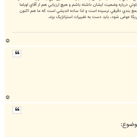
تي درباره وضعيت ايشان داشته باشم و هيچ ارزيابي هم از آقاي اوباما
ک جمع بندي دقيقي نرسيده است و لذا ساده انديشي است که ما هم اکنون
يکا عوض شود، بايد دست به تغييرات استراتژيک بزند.
ب
ا
ل
ا
ب
ا
ل
ا
موضوع: