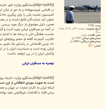
[align=justify]سخنگوی وزارت
در اقدامی غیرمسوولانه و به دور از شأن 
کمیسیون امنیت ملی را برای پیگیری حادثه
عنوان کرد نمایندگان قانع نشدند و در هم
پست:
1130
در آنجا نیز مسافران ایرانی مورد اذیت و
تاریخ عضویت:
جمعه ۳۰ آذر ۱۳۸۶, ۸:۵۵
ب.ظ
نشست هفتگی اش با رسانه ها با اشاره به س
محل اقامت:
تهران
سپاس‌های ارسالی:
1197 بار
سپاس‌های دریافتی:
2065 بار
داد چنین اقداماتی در راستای یک تغییر سی
ت
تماس:
م
ایرانی بوده است و حساسیت ایران را در ا
ا
واکنش ایران را در پی خواهد داشت.
س
N
@
توصیه به مسافران ایرانی
V
I
D
[align=justify]سخنگوی وزارت خارجه پیرامون حادثه بازرسی مسافران ایرانی در فرودگاه امارات گفت؛ پس از بررسی های به عمل آمده معلوم شد
است به صورت موردی اتفاقاتی از این دست 
اینکه ایران به کاردار امارات در تهران و
برخی افراد با اقدامات غیرقانونی خود بهان