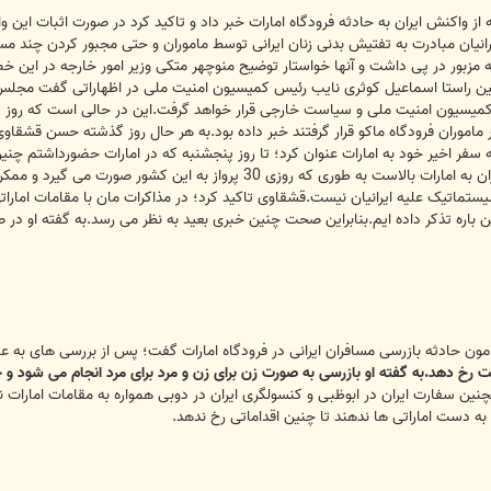
 امور خارجه از واکنش ایران به حادثه فرودگاه امارات خبر داد و تاکید کرد در صورت اثبات
ایرانیان مبادرت به تفتیش بدنی زنان ایرانی توسط ماموران و حتی مجبور کردن چند 
 مزبور در پی داشت و آنها خواستار توضیح منوچهر متکی وزیر امور خارجه در این خص
ین راستا اسماعیل کوثری نایب رئیس کمیسیون امنیت ملی در اظهاراتی گفت مجلس تصم
 آزار ماموران فرودگاه ماکو قرار گرفتند خبر داده بود.به هر حال روز گذشته حسن ق
فر اخیر خود به امارات عنوان کرد؛ تا روز پنجشنبه که در امارات حضورداشتم چنین خب
تکذیب کنیم.به گفته او حجم پروازهای ایران به امارات بالاست به طوری 
ستماتیک علیه ایرانیان نیست.قشقاوی تاکید کرد؛ در مذاکرات مان با مقامات اماراتی 
ین باره تذکر داده ایم.بنابراین صحت چنین خبری بعید به نظر می رسد.به گفته او در
رخ دهد.به گفته او بازرسی به صورت زن برای زن و مرد برای مرد انجام می شود و چ
 همچنین سفارت ایران در ابوظبی و کنسولگری ایران در دوبی همواره به مقامات امارات 
ه به دست اماراتی ها ندهند تا چنین اقداماتی رخ ندهد.