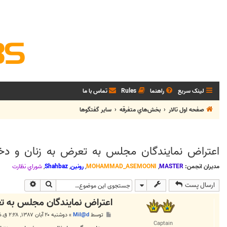
لینک سریع
راهنما
Rules
تماس با ما
صفحه اول تالار
بخش‌‌هاي متفرقه
ساير گفتگوها
اعتراض نمايندگان مجلس به تعرض به زنان و دختر
مدیران انجمن:
MASTER
,
MOHAMMAD_ASEMOONI
,
رونین
,
Shahbaz
,
شوراي نظارت
جستجو
جستجوی پی
ارسال پست
اعتراض نمايندگان مجلس به تعر
پ
توسط
Mil@d
»
دوشنبه ۲۰ آبان ۱۳۸۷, ۲:۲۸ ق.ظ
س
Captain