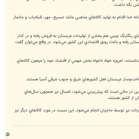
روشن نگه داشت.
ه خدا اقدام به توليد كالاهاي مذهبي مانند تسبيح، مهر، قبله‌ياب و جانماز
اهاي رنگارنگ چيني هم بخشي از توليدات عربستان به فروش رفته و در كنار
عربستان رفته و باعث رونق اقتصادي اين كشور مي‌شود. در واقع مي‌توان گفت
‌دانستند، امروزه خواه ناخواه بخش مهمي از اقتصاد خود را مرهون كالاهاي
و ساخت‌وساز عربستان اهل كشورهاي شرق و جنوب شرقي آسيا هستند.
و اين در حالي است كه پيش‌بيني مي‌شود، امسال نيز همچون سال‌هاي
رز از كشور هستند.
شود كه بخشي از اين نوع واردات نيز توسط حاجيان انجام مي‌شود. اين نسبت در مورد كالاهاي ديگر نيز
ب