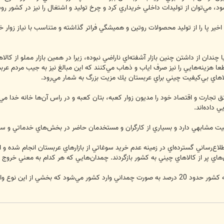
د، مي‌توان از توليدات داخلي خريداري كرد و چرخ توليد و اشتغال را نيز در كشور 
 پا را از توليد محصولات روتين و هميشگي فراتر گذاشته و متناسب با نياز زوار خان
دان از داشتن چنين بازار آشفته‌اي ناراضي نبوده، زيرا در همين بازار مملو از كال
 قطعا هزينه‌هايي را نيز صرف اياب و ذهاب مي‌كنند كه اين مبالغ نيز به جيب مردم 
لاهاي بي‌كيفيت چيني براي عربستان يك مزيت بزرگ به شمار مي‌رود.
ق تجارت و اقتصاد خود را مديون زوار كعبه، بتان كعبه و در راس آن‌ها خانه خدا مي
 داده‌اند.
 وضعيت مشابهي دارد و بسياري از كارگران و مستخدمان حاضر در بخش‌هاي خدماتي 
لاع‌رساني گسترده‌اي در زمينه عدم خريد سوغاتي از بازارهاي عربستان انجام شده 
هاي پر از كالاهاي چيني به كشور بازگردند. چمدان‌هايي كه هر كدام به معني خروج ا
پيش‌بيني مي‌شود از كل واردات پوشاك به كشور حدود 20 درصد به صورت چمداني وارد كشور مي‌