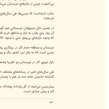
بي‌كيفيت چيني از بازارهاي عربستان مي‌شو
جالب اينجاست كه چيني‌ها طي سال‌هاي اخير
كرده‌اند!
در همين حال مسوولان عربستاني هم گويا چن
آن زوار براي رفتن به بازار و مناطق خريد
كه وجود بازارهاي پررونق حتي با وجود كا
عربستان و منطقه حجاز اگر در روزگاري رون
چيني است كه به بازار اين كشور رنگ و بويي
بازار نيروي كار در عربستان نيز تقريبا
طي سال‌هاي اخير در رسانه‌هاي مختلف اط
گذشته حاجيان خانه خدا باز هم با چمدان‌
كم و بيش صادق است.
بی