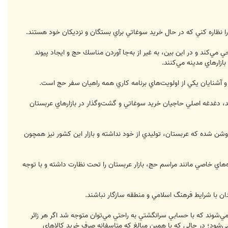
را نظاره كني كه در حال خريد سوغاتي براي بستگان و نزديكان خود هستند.
ود 10 هزار نفر از هموطنانمان را راهي سرزمين وحي مي‌كند و در اين بين، به غير از به‌جا آوردن مناسك حج و ايجاد پيوند
ازارهاي مدينه مي‌كنند.
 و آشنايان يكي از اولويت‌هاي برنامه كاري همه راهيان سفر حج است.
رند، دغدغه‌ اصلي حاجيان خريد سوغاتي و گشت‌وگذار در بازارهاي عربستان
ن شده كه عربستان، توليدي از خود نداشته و بازار اين كشور نيز همچون
‌هاي خاصي مانند مراسم حج، بازار عربستان را تحت نظارت داشته و با توجه
دان با شرايط فرهنگ اسلامي و منطقه سازگار نباشند.
ي‌شوند كه با حسابي سرانگشتي به راحتي مي‌توان متوجه شد اگر هر زائر
ر خارج مي‌شود؛ در حالي كه با همين مبالغ كه متاسفانه صرف خريد كالاهاي