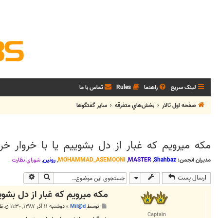
لینک سریع
راهنما
Rules
تماس با ما
صفحه اول تالار
بخش‌‌هاي متفرقه
ساير گفتگوها
مکه ميرويم که غبار از دل بشوييم يا با خروار خر
مدیران انجمن:
Shahbaz
,
MASTER
,
MOHAMMAD_ASEMOONI
,
رونین
,
شوراي نظارت
جستجو
جستجوی پی
ارسال پست
مکه ميرويم که غبار از دل بشويي
پ
توسط
Mil@d
»
دوشنبه ۱۱ آذر ۱۳۸۷, ۱۱:۳۰ ق.ظ
س
Captain