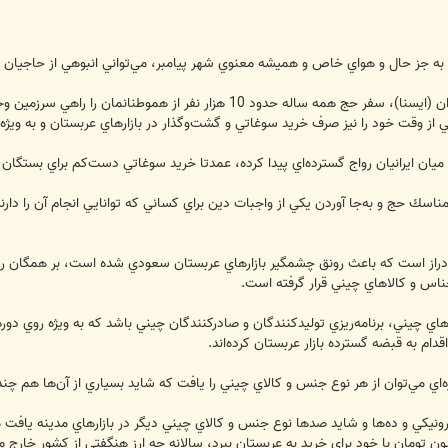
ني، به جز حال و هواي خاص و هميشه معنوي شهر پيامبر، مي‌تواني انبوهي از حاجيان 
به گزارش خبرنگار خبرگزاري دانشجويان ايران (ايسنا)، سفر حج همه ساله حد
ز وقت خود را نيز صرف خريد سوغاتي و گشت‌وگذار در بازارهاي عربستان و به ويژه ب
 ميان ايرانيان رواج گسترده‌اي پيدا كرده، عمدتا خريد سوغاتي دست‌كم براي بستگان
مناسك حج و به‌جا آوردن يكي از واجبات دين براي كساني كه توانايي انجام آن را دا
 دراز است كه باعث رونق چشمگير بازارهاي عربستان سعودي شده است، بر همگان روش
جناس و كالاهاي چيني قرار گرفته است.
اي چيني، برنامه‌ريزي توليدكنندگان و صادركنندگان چيني باشد كه به ويژه روي دوره
ام به قبضه گسترده بازار عربستان كرده‌اند.
ه‌اي مي‌توان از هر نوع جنس و كالاي چيني را يافت كه شايد بسياري از آن‌ها هم چن
ونيكي و ده‌ها و شايد صدها نوع جنس و كالاي چيني ديگر در بازارهاي مدينه يافت م
ومان تا يك ميليون تومان با خود براي خريد به عربستان ببرد، سالانه چه ارز هنگفتي از كشو