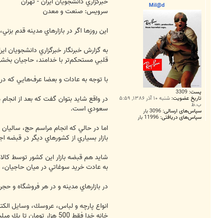
ت
خبرگزاري دانشجويان ايران - تهران
Mil@d
سرويس: صنعت و معدن
اين روزها اگر در بازارهاي مدينه قدم بز
قلبي مستحكم‌تر با خدامند، حاجيان بخشي ا
با توجه به عادات و بعضا عرف‌هايي كه در
پست:
3309
در واقع شايد بتوان گفت كه بعد از انجام 
تاریخ عضویت:
شنبه ۱۰ آذر ۱۳۸۶, ۵:۵۹
ب.ظ
سعودي است.
سپاس‌های ارسالی:
3096 بار
سپاس‌های دریافتی:
11996 بار
اما در حالي كه انجام مراسم حج، ساليان
بازار بسياري از كشورهاي ديگر در قبضه‌ ا
شايد هم قبضه بازار اين كشور توسط كالاه
به عادت خريد سوغاتي در ميان حاجيان، اقد
در بازارهاي مدينه و در هر فروشگاه و حجر
انواع پارچه و لباس، عروسك، وسايل الكتر
خانه خدا فقط 500 هزار ت