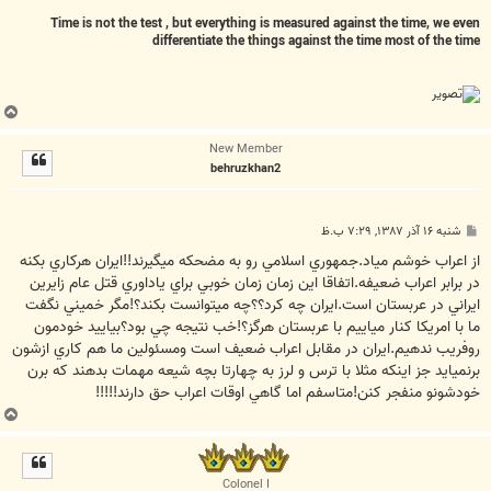
Time is not the test , but everything is measured against the time, we even
differentiate the things against the time most of the time
ب
ا
New Member
ل
behruzkhan2
ا
پ
شنبه ۱۶ آذر ۱۳۸۷, ۷:۲۹ ب.ظ
س
ت
از اعراب خوشم مياد.جمهوري اسلامي رو به مضحكه ميگيرند!!ايران هركاري بكنه
در برابر اعراب ضعيفه.اتفاقا اين زمان زمان خوبي براي ياداوري قتل عام زايرين
ايراني در عربستان است.ايران چه كرد؟؟چه ميتوانست بكند؟!مگر خميني نگفت
ما با امريكا كنار مياييم با عربستان هرگز؟!خب نتيجه چي بود؟بياييد خودمون
روفريب ندهيم.ايران در مقابل اعراب ضعيف است ومسئولين ما هم كاري ازشون
برنميايد جز اينكه مثلا با ترس و لرز به چهارتا بچه شيعه مهمات بدهند كه برن
خودشونو منفجر كنن!متاسفم اما گاهي اوقات اعراب حق دارند!!!!!
ب
ا
ل
ا
Colonel I