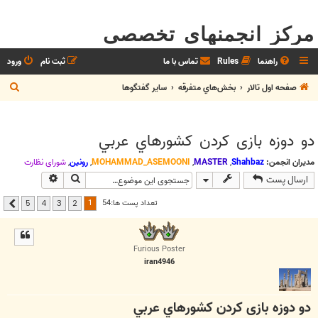
مرکز انجمنهای تخصصی
راهنما
Rules
تماس با ما
ثبت نام
ورود
ج
صفحه اول تالار
بخش‌‌هاي متفرقه
ساير گفتگوها
س
ت
دو دوزه بازی کردن کشورهاي عربي
ج
و
مدیران انجمن:
Shahbaz
,
MASTER
,
MOHAMMAD_ASEMOONI
,
رونین
,
شوراي نظارت
جستجو
جستجوی پیشر
ارسال پست
1
تعداد پست ها:54
5
4
3
2
بعدی
Furious Poster
iran4946
دو دوزه بازی کردن کشورهاي عربي