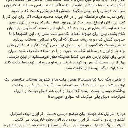
اینگونه تحریک ها خودشان تشویق کننده اقدامات احساسی هستند. اینکه ایران
سیاست دوستی را در پیش میگیره، خودش اقدام مثبتی هست که تا حدود
زیادی قدرت های فرامنطقه ایی را در خاورمیانه محدود میکنه. اگر ایران این کار را
نمی کرد، الان اوضاع بسیار بدتر از این بود. فعلا ایران نیازی به باز کردن جبهه
جدید نداره، کشورهای عربی هم در قد و قواره ایی نیستند که بخوان برای ایران
شاخ بشند، پس ایران میتونه فعلا با یک سیاست تنش زدا، این کشورها را تا
حدودی کنترل کنه، و به ریشه مسائل که آمریکا و اسرائیل هستند، بپردازه.
طبیعی هست که کشورهای عربی دنبال ارباب می گردند، اگر ارباب فعلی شان
چند بار از ایران در منطقه شکست بخورد، و یا در منطقه تضعیف شود، سران
عربی برای ایران پارس هم می کنند! همینکه بطور غیرمستقیم از ایران بترسند،
بهتر از این هست که هر روز تهدید شوند، و به نوعی به این تهدیدها عادت کنند
- به عبارت دیگه، پوستشان کلفت بشه.
از طرفی، مگه دنیا کیا هستند؟! همین ملت ها و کشورها هستند. متاسفانه یک
نوع برداشت وجود داره که فکر میکنه دنیا یعنی آمریکا و غرب! این برداشت
برداشت درستی نیست، بماند که آمریکا و غرب هم دنبال دوست و شریک
نمیگردند، دنبال یکی میگردند که سواری خوبی بده!
درباره اسرائیل هم موضع ایران موضع درستی هست. اگر ایران نبود، اسرائیل
اشتهای زیادی داشت، اگر ایران نبود، باید الان بجای خاورمیانه می گفتید،
اسرائیل بزرگ! از طرفی، موضع ایران در قبال اسرائیل باعث شد که ایران تبدیل به