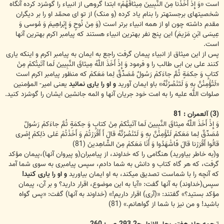
است «وَ إِذْ أَخَذْنا مِنَ النَّبِیینَ مِیثاقَهُمْ» ابتدا گروهی از انبیاء را گوشزد کرده آنگاه
شخصیت‏هاى برجسته‏تر را بنام یاد کرده (و منک) از تو اى محمّد او را بر دیگران
مقدم داشته چون او از همه انبیاء برتر است (وَ مِنْ نُوحٍ وَ إِبْراهِیمَ وَ مُوسى‏ وَ
عِیسَى ابْنِ مَرْیمَ) این پنج نفر بهترین انبیاء هستند که پیامبر اکرم بهترین آنها
است.
پس از این میثاق از انبیاء پیمان گرفت راجع به ایمان به پیامبر اکرم و اینکه یاری
کنند على بن ابى طالب را و فرمود وَ إِذْ أَخَذَ اللَّهُ مِیثاقَ النَّبِیینَ لَما آتَیتُکمْ مِنْ
کتابٍ وَ حِکمَةٍ ثُمَّ جاءَکمْ رَسُولٌ مُصَدِّقٌ لِما مَعَکمْ که منظور پیامبر اکرم است
«لَتُؤْمِنُنَّ بِهِ وَ لَتَنْصُرُنَّهُ» باو ایمان آورید
و او را یاری نمائید
یعنی امیر- المؤمنین
صلوات اللَّه علیه را به امت خود جریان آنها و ائمه جانشین ایشان را گوشزد کنید.
(3) آل‏عمران : 81
وَ إِذْ أَخَذَ اللَّهُ میثاقَ النَّبِیینَ لَما آتَیتُکمْ مِنْ کتابٍ وَ حِکمَةٍ ثُمَّ جاءَکمْ رَسُولٌ
مُصَدِّقٌ لِما مَعَکمْ لَتُؤْمِنُنَّ بِهِ وَ لَتَنْصُرُنَّهُ قالَ أَ أَقْرَرْتُمْ وَ أَخَذْتُمْ عَلى‏ ذلِکمْ إِصْری
قالُوا أَقْرَرْنا قالَ فَاشْهَدُوا وَ أَنَا مَعَکمْ مِنَ الشَّاهِدینَ (81)
و(به خاطر بیاورید) هنگامی را که خداوند، از پیامبران(و پیروان آنها)،پیمان مؤکد
گرفت، که هر گاه کتاب و دانش به شما دادم، سپس پیامبری به سوی شما آمد
که آنچه را با شماست تصدیق می‏کند، به او ایمان بیاورید
و او را یاری کنید!
سپس(خداوند) به آنها گفت: «آیا به این موضوع، اقرار دارید؟ و بر آن، پیمان
مؤکد بستید؟» گفتند: «(آری) اقرار داریم!» (خداوند به آنها) گفت: «پس گواه
باشید! و من نیز با شما از گواهانم.» (81)