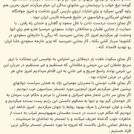
گوشه تيغ خواب را برچشمان بي ملتهاي ساكن ان حرام ميكردند امروز بحرين هم
ياوه گويي نميكرد و براي امارات ارزوي بازپس گيري نداشت و امروز جولانگاه
ناوهاي امريكايي و فرانسوي در خليج هميشه فارس ايران نبود .
اگر بجاي دست دردست دادن با عال سعود و گفتان و خندان راه رفتن , با
حمايت از جدايي طلبان و مخالفان دولت سعودي حرمسرا هارو هم براي انها
وحشت اور ميكرديم امروز كار بجايي نميرسيد كه ريگي با دلارهاي سعودي در
كشورما سرباز كشي بكنه , كار بجايي نميرسيد كه وزير خارجه سعودي علنا ايران
رو تهديد قلمداد كنه .
اگر بجاي سكوت خفت بار درمقابل بي احترامي به نواميس اين مملكت با ترور
سريع عاملان اين بي حرمتي و مقاماتي كه مستقيم و غير مستقيم در جريان اين
بي شرمي بودند پاسخ صريح و غير علني به اين اقدام ميداديم امروز جاي هر
ايراني در عرش امارات بود .
اگر بجاي طلب دوستي با مصريان موميايي نژاد به همان سياست دولتهاي
پيشين عمل ميكرديم امروز اينچنين مورد تمسخر سياسيون عرب نبوديم .
اگر بجاي سر دادن شعار محو اسرائيل و همدلي با مردم و حكام عرب سرمان به
كار خودمان گرم بود و تنها به محكوم دانستن اين رژيم پست بسنده ميكرديم و
وقت و توان خودمان را صرف بهبود روابط با جهان ميكرديم . امروز شاهد اين
نبوديم كه حكام عرب دست در دست مفسدان صهيونيسم شراب به دست از
خاطرات خوب گذشته تعريف ميكنند و با تمسخر به تماشاي ما مينشينند .
و بخاطر تمامي دلايل بالاست كه امروزه ما مورد تمسخر تمسخر برانگيز ترين
افراد هستيم .