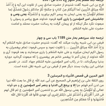
ترجمه جلد هفتم بحار الانوار ج‏2 293 ص : 260
فرج بن ابى شیبه گفت شنیدم از حضرت صادق پس از تلاوت این آیه وَ إِذْ أَخَذَ
اللَّهُ مِیثاقَ النَّبِیینَ لَما آتَیتُکمْ مِنْ کتابٍ وَ حِکمَةٍ ثُمَّ جاءَکمْ رَسُولٌ مُصَدِّقٌ لِما
مَعَکمْ لَتُؤْمِنُنَّ بِهِ یعنی ایمان به پیمبر اکرم بیاورید وَ لَتَنْصُرُنَّهُ
یعنی وصی و
جانشینش امیر المؤمنین را یاری کنید
فرمود خداوند هیچ پیامبر و رسولی را
مبعوث نکرد مگر اینکه از او پیمان گرفت به رسالت حضرت محمّد و امامت
حضرت علی علیه السّلام.
ترجمه جلد سیزدهم بحار متن 1189 باب سی و چهار
فیض بن ابى شیبه روایت می‏کند که گفت: شنیدم حضرت صادق علیه السّلام آیه
وَ إِذْ أَخَذَ اللَّهُ مِیثاقَ النَّبِیینَ ... را تلاوت نمود و سپس فرمود: تمام پیغمبران به
رسول اکرم ایمان می‏آورند و على علیه السّلام را یاری مینمایند و بعد فرمود: آری و
اللَّه خداوند از زمان آدم تا پیغمبر خاتم هر پیغمبری را که مبعوث گردانید دوباره
بدنیا برمیگرداند، تا در رکاب امیر المؤمنین علیه السّلام جهاد کنند. در تفسیر
عیاشى این روایت بسند دیگر هم از فیض بن ابى شیبه نقل شده است.
النور المبین فی قصص الأنبیاء و المرسلین 3
روى الثقة علی بن إبراهیم فی الصحیح عن أبی عبد الله ع قال ما بعث الله نبیا
من لدن آدم فهلم جرا
إلا و یرجع إلى الدنیا و ینصر أمیر المؤمنین ع
و هو قوله
تعالى [و لَتُؤْمِنُنَّ بِهِ یعنی برسول الله ص و لتنصرن أمیر المؤمنین ع ثم قال لهم
فی الذر أَ أَقْرَرْتُمْ وَ أَخَذْتُمْ عَلى‏ ذلِکمْ إِصْرِی أی عهدی قالُوا قد أَقْرَرْنا قال الله
فَاشْهَدُوا وَ أَنَا مَعَکمْ مِنَ الشَّاهِدِین‏