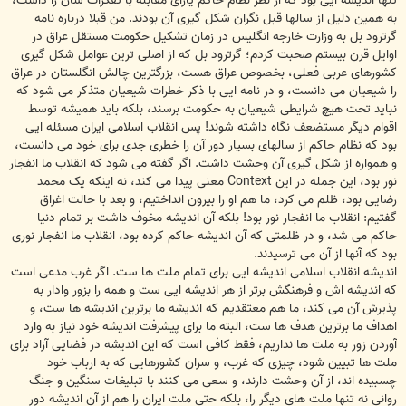
تنها اندیشه ایی بود که از نظر نظام حاکم یارای مقابله با تفکرات شان را داشت،
به همین دلیل از سالها قبل نگران شکل گیری آن بودند. من قبلا درباره نامه
گرترود بل به وزارت خارجه انگلیس در زمان تشکیل حکومت مستقل عراق در
اوایل قرن بیستم صحبت کردم؛ گرترود بل که از اصلی ترین عوامل شکل گیری
کشورهای عربی فعلی، بخصوص عراق هست، بزرگترین چالش انگلستان در عراق
را شیعیان می دانست، و در نامه ایی با ذکر خطرات شیعیان متذکر می شود که
نباید تحت هیچ شرایطی شیعیان به حکومت برسند، بلکه باید همیشه توسط
اقوام دیگر مستضعف نگاه داشته شوند! پس انقلاب اسلامی ایران مسئله ایی
بود که نظام حاکم از سالهای بسیار دور آن را خطری جدی برای خود می دانست،
و همواره از شکل گیری آن وحشت داشت. اگر گفته می شود که انقلاب ما انفجار
نور بود، این جمله در این Context معنی پیدا می کند، نه اینکه یک محمد
رضایی بود، ظلم می کرد، ما هم او را بیرون انداختیم، و بعد با حالت اغراق
گفتیم: انقلاب ما انفجار نور بود! بلکه آن اندیشه مخوف داشت بر تمام دنیا
حاکم می شد، و در ظلمتی که آن اندیشه حاکم کرده بود، انقلاب ما انفجار نوری
بود که آنها از آن می ترسیدند.
اندیشه انقلاب اسلامی اندیشه ایی برای تمام ملت ها ست. اگر غرب مدعی است
که اندیشه اش و فرهنگش برتر از هر اندیشه ایی ست و همه را بزور وادار به
پذیرش آن می کند، ما هم معتقدیم که اندیشه ما برترین اندیشه ها ست، و
اهداف ما برترین هدف ها ست، البته ما برای پیشرفت اندیشه خود نیاز به وارد
آوردن زور به ملت ها نداریم، فقط کافی است که این اندیشه در فضایی آزاد برای
ملت ها تبیین شود، چیزی که غرب، و سران کشورهایی که به ارباب خود
چسبیده اند، از آن وحشت دارند، و سعی می کنند با تبلیغات سنگین و جنگ
روانی نه تنها ملت های دیگر را، بلکه حتی ملت ایران را هم از آن اندیشه دور