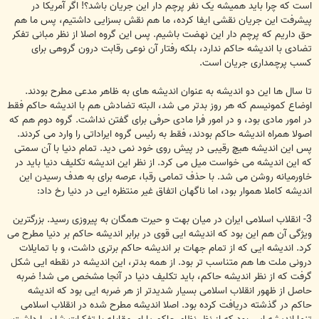
است که چرا باید همیشه یک نفر پرچم دار این جریان باشد؟! اگر آمریکا در
پیشرفت این جریان نقشی ایفا کرده، ما هم نقش بسزایی داشتیم، پس ما هم
حق داریم که پرچم دار این نهضت باشیم. پس این گروه اصلا از نظر مبانی تفکر
تضادی با اندیشه حاکم ندارد، بلکه رفتار آن نوعی رقابت درون گروهی برای
کسب پرچمداری جریان است.
تا سال ها این دو اندیشه به عنوان اندیشه های به ظاهر مدعی مطرح بودند.
اوضاع کمونیسم که هر روز بدتر می شد، البته تضادش هم با اندیشه حاکم فقط
در امور مادی بود، و در امور فرا مادی حرفی برای گفتن نداشت. گروه دوم هم که
اصولا همراه اندیشه حاکم بودند، فقط به رئیس گروه ایراداتی را وارد می کردند.
پس این اندیشه هیچ رقیبی در پیش روی خود نمی دید. تمام دنیا با آن سمتی
که این اندیشه می خواست میل می کرد. از نظر این اندیشه تکلیف دنیا باید در
خاورمیانه روشن می شد. با حذف تمامی رقبا، عرصه برای به هدف رسیدن این
اندیشه کاملا هموار بود، اما ناگهان اتفاق غیر منتظره ایی در دنیا رخ داد:
3- انقلاب اسلامی ایران در میان بهت و حیرت همگان به پیروزی رسید. بزرگترین
ویژگی آن هم این بود که اندیشه ایی قوی در برابر اندیشه حاکم بر دنیا مطرح می
کرد. اندیشه ایی که از تمام جهات بر اندیشه حاکم برتری داشت، و با تمایلات
درونی ملت ها هم متناسب تر بود. از همه بدتر، این اندیشه در نقطه ایی شکل
گرفت که از نظر اندیشه حاکم، باید تکلیف دنیا در آنجا مشخص می شد! ضربه
حاصل از ظهور انقلاب اسلامی بسیار شدیدتر از هر ضربه ایی بود که اندیشه
حاکم در گذشته دریافت کرده بود. اصلا اندیشه مطرح شده در انقلاب اسلامی