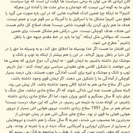
الان ایرادی که می توان به برخی سیاست ها گرفت آن است که چرا سیاست
های ما به گونه ایی نیست که خودمان و سایر ملت ها را آماده این معرکه
کنیم؟! نه اینکه چرا همین اندک فعالیت هایی که در این باره صورت می گیرد را
قطع نمی کنیم! مشکل ما با اسرائیل یا با آمریکا بر سر قوم عرب و عجم نیست.
هدف ما هم یاری کردن یک قومیت خاص نیست! هدف اصلاح کل عالم هست.
این هدف، هدف کوچکی نیست. حتی درکش هم مشکل هست، برای همین
هست که سوالاتی مثل اینکه: "چرا ما باید در خط مقدم جبهه حق با باطل
باشیم " مطرح می شود.
این افتخار ما هست اگر خدا بوسیله ما احقاق حق کند، و به وسیله ما حق را در
کل دنیا بر باطل پیروز گرداند. در این را هم بیشتر از اینکه به توپ و تانک و
موشک نیاز داشته باشیم، به ایمان قوی - نه ایمان آب دوغ خیاری که بعضی ها
می خواهند با تشکیل کلاس های عقیدتی سیاسی بزور ایجاد کنند - نیاز داریم.
توپ و تانک و موشک و غیره برای کسب آمادگی خوب هستند، ولی درصد بسیار
کوچکی از آمادگی ما را تشکیل می دهند. اگر ایمان قوی وجود داشته باشد،
حتی اگر سلاح مادی هم به اندازه کافی وجود نداشته باشد، کار پیش می رود.
البته ممکن هست عده ایی شاکی شوند که اگر سلاح مادی نباشد، مثل جنگ با
عراق باید 8 سال بجنگیم و کشور ویران شود، اما اگر سلاح مادی زیادی داشته
باشیم، در کوتاه مدت به نتیجه می رسیم، در حالی که این حرف درست نیست!
صدام هم در سال 1991 سلاح زیادی داشت، نیروی هوایی اش بسیار از نیروی
هوایی فعلی ما قوی تر بود. سلاح های جنگی اش هم در زمان خودش از
مدرنترین ها محسوب می شدند، تجربه 8 سال جنگ را هم داشت و نیروهایش
از بسیاری از سربازان اروپایی و آمریکایی جنگ دیده تر و با تجربه تر بودند، ولی
دیدید که چقدر راحت زمین گیر شد. از طرفی، با مراجعه به قرآن می بینیم که