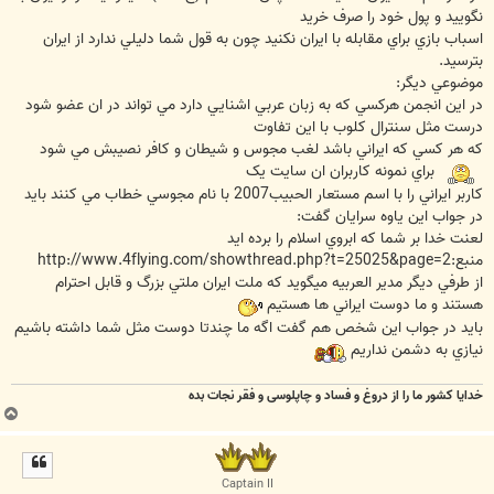
نگوييد و پول خود را صرف خريد
اسباب بازي براي مقابله با ايران نکنيد چون به قول شما دليلي ندارد از ايران
بترسيد.
موضوعي ديگر:
در اين انجمن هرکسي که به زبان عربي اشنايي دارد مي تواند در ان عضو شود
درست مثل سنترال کلوب با اين تفاوت
که هر کسي که ايراني باشد لغب مجوس و شيطان و کافر نصيبش مي شود
براي نمونه کاربران ان سايت يک
کاربر ايراني را با اسم مستعار الحبيب2007 با نام مجوسي خطاب مي کنند بايد
در جواب اين ياوه سرايان گفت:
لعنت خدا بر شما که ابروي اسلام را برده ايد
منبع:http://www.4flying.com/showthread.php?t=25025&page=2
از طرفي ديگر مدير العربيه ميگويد که ملت ايران ملتي بزرگ و قابل احترام
هستند و ما دوست ايراني ها هستيم
بايد در جواب اين شخص هم گفت اگه ما چندتا دوست مثل شما داشته باشيم
نيازي به دشمن نداريم
خدایا کشور ما را از دروغ و فساد و چاپلوسی و فقر نجات بده
ب
ا
ل
ا
Captain II