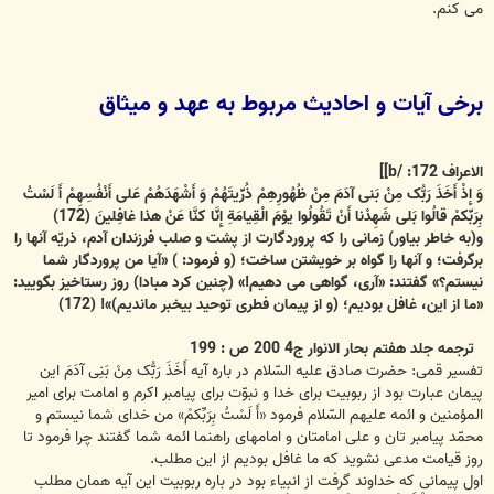
می کنم.
برخی آیات و احادیث مربوط به عهد و میثاق
الاعراف 172: /b]]
وَ إِذْ أَخَذَ رَبُّک مِنْ بَنی‏ آدَمَ مِنْ ظُهُورِهِمْ ذُرِّیتَهُمْ وَ أَشْهَدَهُمْ عَلى‏ أَنْفُسِهِمْ أَ لَسْتُ
بِرَبِّکمْ قالُوا بَلى‏ شَهِدْنا أَنْ تَقُولُوا یوْمَ الْقِیامَةِ إِنَّا کنَّا عَنْ هذا غافِلینَ (172)
و(به خاطر بیاور) زمانی را که پروردگارت از پشت و صلب فرزندان آدم، ذریّه آنها را
برگرفت؛ و آنها را گواه بر خویشتن ساخت؛ (و فرمود: ) «آیا من پروردگار شما
نیستم؟» گفتند: «آری، گواهی می دهیم!» (چنین کرد مبادا) روز رستاخیز بگویید:
«ما از این، غافل بودیم؛ (و از پیمان فطری توحید بی‏خبر ماندیم)»! (172)
ترجمه جلد هفتم بحار الانوار ج‏4 200 ص : 199
تفسیر قمی: حضرت صادق علیه السّلام در باره آیه أَخَذَ رَبُّک مِنْ بَنِی آدَمَ این
پیمان عبارت بود از ربوبیت برای خدا و نبوّت برای پیامبر اکرم و امامت برای امیر
المؤمنین و ائمه علیهم السّلام فرمود «أَ لَسْتُ بِرَبِّکمْ» من خداى شما نیستم و
محمّد پیامبر تان و على امامتان و امامهاى راهنما ائمه شما گفتند چرا فرمود تا
روز قیامت مدعی نشوید که ما غافل بودیم از این مطلب.
اول پیمانی که خداوند گرفت از انبیاء بود در باره ربوبیت این آیه همان مطلب