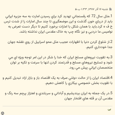
پ
شنبه ۱۶ آذر ۱۳۸۷, ۱:۳۳ ب.ظ
س
ت
1.مثل سال 72 که رفسنجاني تهديد کرد براي رسيدن امارت به سه جزيره ايراني
بايد از درياي خون گذشت و اين موضعگيري تا چند سال امارات را از شدت ترس
خ ف ه کرد.بايد با همان شکل با امارات برخورد کنيم تا ديگر دست تعرض به
نواميس ما دردبي و نيز نگاه چپ به خاک مقدس ايران نداشته باشد.
2.از شلوغ کردن دنيا با اظهارات عجيب مثل محو اسراييل از روي نقشه جهان
جدا خودداري کنيم.
3.به تقويت نيروهاي مسلح ايران که خدا را شکر در اين امر توجه ويژه اي مي
شود و تسليح نيروهاي مسلح و قدرتمند کردن لنها با سرعت و تکيه بر توان
متخصصان ايراني پيش مي رود.
4.اقتصاد ايران را از حالت دولتي صرف به يک اقتصاد باز و بازار ازاد تبديل کنيم و
با تقويت بخش خصوصي بيکاري را کاهش دهيم.
5.در يک جمله به ايران بينديشيم و آباداني و سربلندي و اهتزاز پرچم سه رنگ و
مقدس آن بر قله هاي افتخار جهان
بی
ب