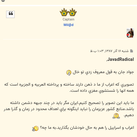
ب
ا
ل
ا
Captain
Mil@d
پ
شنبه ۱۶ آذر ۱۳۸۷, ۱:۰۳ ب.ظ
س
ت
,
JavadRadical
جواد جان به قول معروف زدي تو خال
تصويري که اعراب از ما د ذهن دارند ساخته و پرداخته العربيه و الجزيره است که
همه انها را شستشوي مغزي داده است.
ما بايد اين تصوير را تصحيح کنيم.ايران مگر بايد در چند جبهه دشمن داشته
باشد.منابع کشور عزيزمان را نبايد اينگونه براي اهداف محدود در زمان و گذرا هدر
دهيم.
اعراب و اسراييل را هم به حال خودشان بگذاريد.به ما چه؟