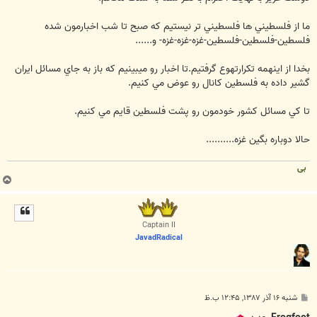
ما از فلسطيني ها فلسطيني تر نيستيم که صبح تا شب اخبارمون شده
فلسطين-فلسطين-فلسطين-غزه-غزه-غزه- و......
بخدا از اينهمه تکرارتهوع گرفتيم.تا اخبار رو ميبينيم که باز به جاي مسائل ايران
گشير داده به فلسطين کانال رو عوض مي کنيم.
تا کي مسائل کشور خودمون رو پشت فلسطين قايم مي کنيم.
حالا دوباره بگين غزه..........
بی
ب
ا
ل
ا
Captain II
JavadRadical
پ
شنبه ۱۶ آذر ۱۳۸۷, ۱۲:۴۵ ب.ظ
س
ت