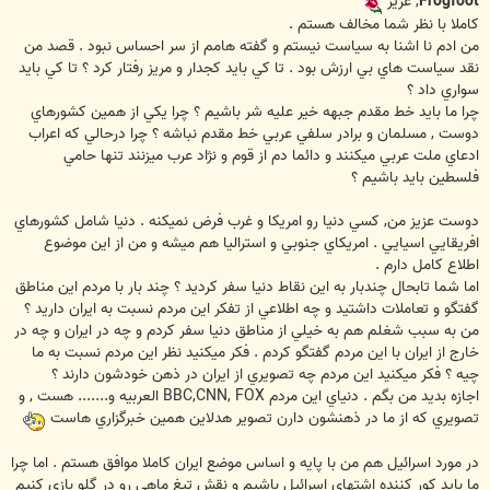
Frogfoot
, عزيز
كاملا با نظر شما مخالف هستم .
من ادم نا اشنا به سياست نيستم و گفته هامم از سر احساس نبود . قصد من
نقد سياست هاي بي ارزش بود . تا كي بايد كجدار و مريز رفتار كرد ؟ تا كي بايد
سواري داد ؟
چرا ما بايد خط مقدم جبهه خير عليه شر باشيم ؟ چرا يكي از همين كشورهاي
دوست , مسلمان و برادر سلفي عربي خط مقدم نباشه ؟ چرا درحالي كه اعراب
ادعاي ملت عربي ميكنند و دائما دم از قوم و نژاد عرب ميزنند تنها حامي
فلسطين بايد باشيم ؟
دوست عزيز من, كسي دنيا رو امريكا و غرب فرض نميكنه . دنيا شامل كشورهاي
افريقايي اسيايي . امريكاي جنوبي و استراليا هم ميشه و من از اين موضوع
اطلاع كامل دارم .
اما شما تابحال چندبار به اين نقاط دنيا سفر كرديد ؟ چند بار با مردم اين مناطق
گفتگو و تعاملات داشتيد و چه اطلاعي از تفكر اين مردم نسبت به ايران داريد ؟
من به سبب شغلم هم به خيلي از مناطق دنيا سفر كردم و چه در ايران و چه در
خارج از ايران با اين مردم گفتگو كردم . فكر ميكنيد نظر اين مردم نسبت به ما
چيه ؟ فكر ميكنيد اين مردم چه تصويري از ايران در ذهن خودشون دارند ؟
اجازه بديد من بگم . دنياي اين مردم BBC,CNN, FOX العربيه و....... هست , و
تصويري كه از ما در ذهنشون دارن تصوير هدلاين همين خبرگزاري هاست
در مورد اسرائيل هم من با پايه و اساس موضع ايران كاملا موافق هستم . اما چرا
ما بايد كور كننده اشتهاي اسرائيل باشيم و نقش تيغ ماهي رو در گلو بازي كنيم