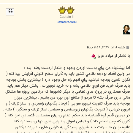
ا
ل
ا
Captain II
JavadRadical
پ
شنبه ۱۶ آذر ۱۳۸۷, ۴:۵۸ ب.ظ
س
ت
با تشكر از ميلاد عزيز
اما پيشنهاد من براي بدست اوردن وجهه و اقتدار ازدست رفته اينه :
در اولين اقدام بودجه نظامي كشور بايد به 2برابر سطح كنوني افزايش پيداكنه (
نگران تامين بودجه نباشيد براي انهم راه حل وجود داره ) بيشترين بخش بودجه
بايد صرف خريد فن اوري نظامي بشه و نه خريد تجهيزات . بخش ديگر هم بايد
صرف همكاري در پروژه هاي نظامي با ديگر كشورها كه درتامين پروژه ها مشكل
مالي دارن صرف بشه تا هردو از منافع اون بهره من بشيم . بيشترين ميزان
بودجه بايد صرف تقويت نيروي هوايي ( ايجاد يگانهاي راهبردي و استراتژيك ) و
نيروي دريايي ( تقويت يگانهاي زيرسطحي و سطحي استراتژيك و سنگين ) بشه .
در دومين قدم قوه قضاييه بايد حكم اعدام رو براي مفسدان اقتصادي اجرا كنه (
كاري كه چين انجام داد ) و تمامي اموال و دارايي هاي انها رو مصادره كنه .
علاوه براين به سرعت بايد شوراي رسيدگي به دارايي هاي باداورده دركشور