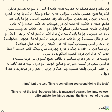
؟
من فقط و فقط معتقد به حمايت همه جانبه از لبنان و سوريه هستم مابقي
كشورها هيچ اهميتي ندارند . اسرائيل چه به اندازه واتيكان باشد يا چه در اندازه
روسيه و چين بازهم همان اسرائيل تك رقم جمعيتي است . چرا ما بايد خط
مقدم جبهه اي باشيم كه عقبه ان در راهپيمايي ها عكس صدام را كه قاتل
كودكان حلبچه هست عكس صدام كه قاتل دوران ها , بابايي ها و......است را
بالاي سر ميبرند . چرا ما بايد كاسه داغ تر از اشي باشيم كه كه برايمان ارزش و
احترام قائل نيستند ؟ چرا ما بايد حامي مردمي باشيم كه مارا مجوس ميخوانند ؟
چرا بايد از كسي پشتيباني كنيم كه خون شيعه را بر خود حلال ميداند ؟
براي شناختن اين قوم 2 جنگ و هزارو چهارصد سال نيرنگ كافي نيست ؟ تنها
خوبي كه ما از اين مردم گرفتيم اسلام بود و بس .
دوست من در هر دعواي سياسي و نظامي هيچ كشوري بي طرف نيست و
هركسي سعي در كسب امتيازات و منافع خودش رو داره . البته ماهم كاملا به
اين نقش افريني واقف هستيم ولي هنگام اجراي ان هم از در ميخوريم و هم از
ديوار .
"time" isnt the test. Time is something you spend doing the tests.
Time is not the test , but everything is measured against the time, we even
differentiate the things against the time most of the time