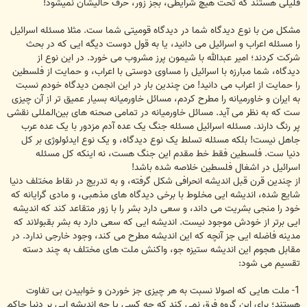
قلیلی هستند که تحت هیچ شرایطی، بجز زور، حرف حالیشان نمیشود!
مشکل من با نوع دیدگاه شما در دیدگاه قومیتی شما ست. مثلا مسئله اسرائیل
را مسئله اعراب و اسرائیل می دانید، یا به قول دوست دیگه ایی که در بحث
شرکت کردند؛ امیر عبدالله با شیمون پرز مشروب می خورد. در این نوع از
دیدگاه، شما مبارزه با اسرائیل را مساوی دوستی با اعراب، و حمایت از فلسطین
را حمایت از اعراب می دانید! من چندین بار در این انجمن دیدگاه خودم نسبت
به ایران و خاورمیانه را مطرح کردم، مسائل خاورمیانه بسیار عمیق تر از آن چیزی
ست که به نظر می آید. مسائل خاورمیانه در تمامی صحنه های بین‌المللی نقشی
پر رنگ دارند. مسئله اسرائیل مسئله جنگ یک عده آدم مزدور با یک عده عرب
جاهل نیست! بلکه مسئله تسلط یک نوع دیدگاه، و یک نوع ایدئولوژی بر کل
دنیا ست. فلسطین فقط خط مقدم این جنگ هست، نه اینکه کل مسئله
اسرائیل در اشغال فلسطین خلاصه شده باشد!
از چندین قرن قبل اندیشه انحرافی شکل گرفته، و به تدریج در نقاط مختلف دنیا
شایع شده، اندیشه ایی مخلوط با برخی دیدگاه های مذهبی، و مادی گرایانه که
خود را منجی بشریت می داند، و سعی دارد بشر را با زور متقاعد کند که اندیشه
ایی برتر از خودش موجود نیست. اندیشه ایی که سعی دارد به بشر بقبولاند که
مدینه فاضله ایی جز آنچه که این اندیشه مطرح می کند، وجود خارجی ندارد. در
مقابل هجوم این اندیشه ستیزه جو، واکنش ملت های مختلف به چند دسته
تقسیم می شود:
1- ملت هایی که اصولا نسبت به هر چیزی جز خوردن و خوابیدن بی تفاوت
هستند؛ برای این گروه فرق نمی کند که چه کسی یا چه اندیشه ایی بر دنیا حاکم