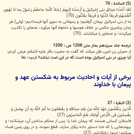
(5) المائدة : 70
لَقَدْ أَخَذْنا میثاقَ بَنی‏ إِسْرائیلَ وَ أَرْسَلْنا إِلَیهِمْ رُسُلاً کلَّما جاءَهُمْ رَسُولٌ بِما لا تَهْوى‏
أَنْفُسُهُمْ فَریقاً کذَّبُوا وَ فَریقاً یقْتُلُونَ (70)
ما از بنی اسرائیل پیمان گرفتیم؛ و رسولانی به سوی آنها فرستادیم؛ (ولی) هر
زمان پیامبری حکمی بر خلاف هوسها و دلخواه آنها می‏آورد، عده‏ای را تکذیب
می‏کردند؛ و عده‏ای را می‏کشتند. (70)
ترجمه جلد سیزدهم بحار متن 1208 ص : 1200
از حمران بن اعین نقل میکند که گفت به حضرت باقر علیه السّلام عرض کردم:
آیا چیزی در بنی اسرائیل بوده است که در این امت نباشد؟
فرمود:
نه!
برخی از آیات و احادیث مربوط به شکستن عهد و
پیمان با خداوند
(2) البقرة : 27
الَّذینَ ینْقُضُونَ عَهْدَ اللَّهِ مِنْ بَعْدِ میثاقِهِ وَ یقْطَعُونَ ما أَمَرَ اللَّهُ بِهِ أَنْ یوصَلَ وَ
یفْسِدُونَ فِی الْأَرْضِ أُولئِک هُمُ الْخاسِرُونَ (27)
فاسقان کسانی هستند که پیمان خدا را، پس از محکم ساختن آن، میشکنند؛ و
پیوندهایی را که خدا دستور داده برقرار سازند، قطع نموده، و در روی زمین فساد
میکنند؛ اینها زیانکارانند. (27)