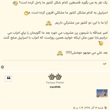
يک نفر به من بگويد فلسطين کدام شکل کشور ما راحل کرده است؟
اسراييل به کدام مشکل کشور ما مشکلي افزون کرده است.
آيا ما با اين دو کشور مرز مشترکي داريم.
امير عبدالله با شيمون پرز مشروب مي خورد بعد ما گلويمان را براي اعراب مي
درانيم.بابا جون مثل اينکه خوابيد.همين روزاست که اعراب با اسراييل صلح کنند.
بعد علي مي مونهو حوضش!!!!!!
بی
ب
ا
ل
ا
Furious Poster
iran4946
پ
شنبه ۱۶ آذر ۱۳۸۷, ۱:۱۴ ب.ظ