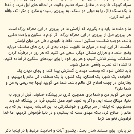
سپاه کوچک طالوت در مقابل سپاه عظیم جالوت در لحظه های اول نبرد، و فقط
با یک سنگ (!!)، یا به قولی دو سنگ، به پیروزی رسید؛ و مکروا و مکر الله، والله
خیر الماکرین.
ما و ملت ما باید یاد بگیریم که آرامش ما در پیروزی در این معرکه بزرگ است.
هر پیروزی قبل از پیروزی در این معرکه بزرگ، اگر توام با سکون و راحت طلبی
باشد، موجب شکست سنگین است. فقط با نابودی باطل می توان آرامش
داشت. اگر این ایده در میان ما تقویت شود، بجای غر زدن های مختلف درباره
وضع اقتصاد و هزاران مشکل دیگر، سعی می کنیم که هر روز در برطرف کردن
مشکلات بیشتر تلاش کنیم، و هر روز خود را برای نبردهای سنگین تر آماده کنیم،
تا انشاء الله نصرت واقعی حاصل شود.
باید تلاش شود که وسعت دیدمان گسترش پیدا کند، و بجای دیدن یک
خانواده، یک شهر، یک استان، یک کشور، یا یک منطقه، کل عالم را ببینیم، و
رفتارمان در جهت اصلاح کل عالم باشد. شما می گویید اینها چه ربطی به من و
شما دارد؟
من می گویم من و شما برای همچین کاری در پیشگاه خداوند، قبل از ورود به
دنیا، میثاق بسته ایم، و اگر به تعهد خود عمل نکنیم، فردا در پیشگاه خداوند
مسئولیم، نه اینکه از سر بیکاری و خوشگذرانی به این اندیشه رسیده ایم که باید
عالم را اصلاح کرد، بلکه عهدی ست که بستیم، و در دنیا فراموش کردیم، اما خدا
فراموش نخواهد کرد!
در پایان، برای مستند شدن بحث، یکسری آیات و احادیث مرتبط را در اینجا ذکر