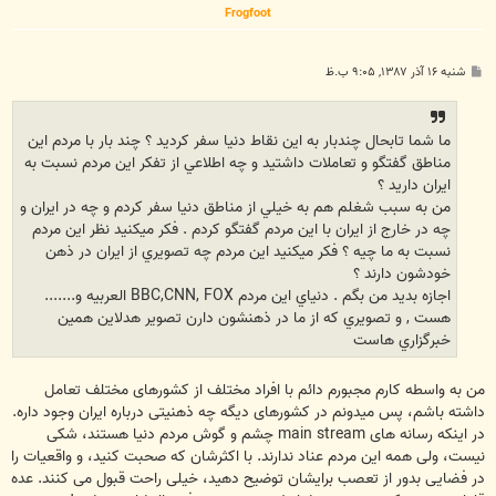
Frogfoot
پ
شنبه ۱۶ آذر ۱۳۸۷, ۹:۰۵ ب.ظ
س
ت
ما شما تابحال چندبار به اين نقاط دنيا سفر كرديد ؟ چند بار با مردم اين
مناطق گفتگو و تعاملات داشتيد و چه اطلاعي از تفكر اين مردم نسبت به
ايران داريد ؟
من به سبب شغلم هم به خيلي از مناطق دنيا سفر كردم و چه در ايران و
چه در خارج از ايران با اين مردم گفتگو كردم . فكر ميكنيد نظر اين مردم
نسبت به ما چيه ؟ فكر ميكنيد اين مردم چه تصويري از ايران در ذهن
خودشون دارند ؟
اجازه بديد من بگم . دنياي اين مردم BBC,CNN, FOX العربيه و.......
هست , و تصويري كه از ما در ذهنشون دارن تصوير هدلاين همين
خبرگزاري هاست
من به واسطه کارم مجبورم دائم با افراد مختلف از کشورهای مختلف تعامل
داشته باشم، پس میدونم در کشورهای دیگه چه ذهنیتی درباره ایران وجود داره.
در اینکه رسانه های main stream چشم و گوش مردم دنیا هستند، شکی
نیست، ولی همه این مردم عناد ندارند. با اکثرشان که صحبت کنید، و واقعیات را
در فضایی بدور از تعصب برایشان توضیح دهید، خیلی راحت قبول می کنند. عده