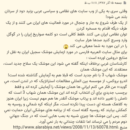
پ
جمعه ۱۵ آذر ۱۳۸۷, ۱۱:۱۱ ب.ظ
س
ت
وقتی سری به یکی از وب سایت های نظامی و سیاسی عربی بزنید دود از سرتان
بلند می شود!
از یک طرف شروع به جار و جنجال در مورد فعالیت های ایران می کنند و از یک
طرف دیگه اقدام به مسخره کردن
توان نظامی ایران می کنند ،فقط کافی است دو کلمه صواريخ إيران را در گوگل
وارد وسرچ کنید صدها هزار سایت
را در این مورد به شما معرفی می کند
برای مثال سایت العربیه فارسی در مورد ازمایش موشک سجیل ایران به نقل از
منابع دروغین اورده است :
کارشناسان غربي برخلاف اینکه گفته مي شود این موشک یک سلاح جدید است،
معتقدند که این موشک همان
موشک شهاب 3 با نام جدید است که قبلا هم به آزمایش گذاشته شده است!
اندرو بروکس، از موسسه بین المللي مطالعات استراتژیک که در لندن است، مي
گوید:« من فکر مي کنم ایراني ها همان ‏موشک را آزمایش کرده اند و فقط
برچسب جدیدي براي آن انتخاب کرده اند این موشک همان شهاب 3 است که
نامش ‏را تغییر داده اند و پرتاب موشک آنقدر ها هم مهم نیست زیرا ایران هنوز
به کلاهک هسته اي دست پیدا ‏نکرده است، مگر اینکه کره شمالي و روسیه به
کمکش بیایند که روسیه گفته است که از برنامه هاي موشکي ایران ‏حمایت نمي
کند. پس این موشک ها چیزي شبیه به بمب هایي است که در جنگ جهاني
دوم مردم را مي ترساند اما تلفات ‏چنداني به بار نمي آورد.
منبع :http://www.alarabiya.net/views/2008/11/13/60078.html