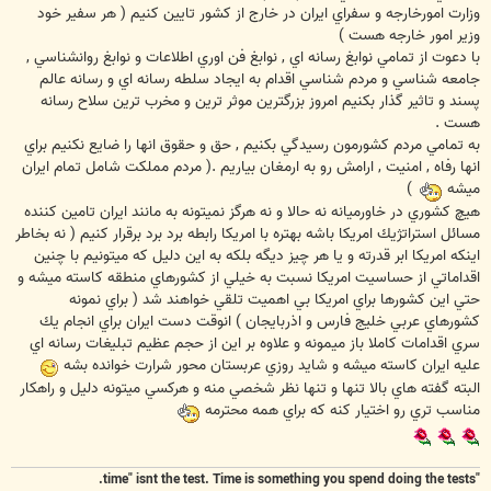
وزارت امورخارجه و سفراي ايران در خارج از كشور تايين كنيم ( هر سفير خود
وزير امور خارجه هست )
با دعوت از تمامي نوابغ رسانه اي , نوابغ فن اوري اطلاعات و نوابغ روانشناسي ,
جامعه شناسي و مردم شناسي اقدام به ايجاد سلطه رسانه اي و رسانه عالم
پسند و تاثير گذار بكنيم امروز بزرگترين موثر ترين و مخرب ترين سلاح رسانه
هست .
به تمامي مردم كشورمون رسيدگي بكنيم , حق و حقوق انها را ضايع نكنيم براي
انها رفاه , امنيت , ارامش رو به ارمغان بياريم .( مردم مملكت شامل تمام ايران
ميشه
)
هيچ كشوري در خاورميانه نه حالا و نه هرگز نميتونه به مانند ايران تامين كننده
مسائل استراتژيك امريكا باشه بهتره با امريكا رابطه برد برد برقرار كنيم ( نه بخاطر
اينكه امريكا ابر قدرته و يا هر چيز ديگه بلكه به اين دليل كه ميتونيم با چنين
اقداماتي از حساسيت امريكا نسبت به خيلي از كشورهاي منطقه كاسته ميشه و
حتي اين كشورها براي امريكا بي اهميت تلقي خواهند شد ( براي نمونه
كشورهاي عربي خليج فارس و اذربايجان ) انوقت دست ايران براي انجام يك
سري اقدامات كاملا باز ميمونه و علاوه بر اين از حجم عظيم تبليغات رسانه اي
عليه ايران كاسته ميشه و شايد روزي عربستان محور شرارت خوانده بشه
البته گفته هاي بالا تنها و تنها نظر شخصي منه و هركسي ميتونه دليل و راهكار
مناسب تري رو اختيار كنه كه براي همه محترمه
"time" isnt the test. Time is something you spend doing the tests.