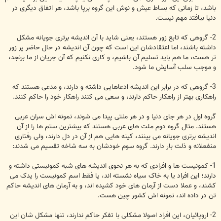
باشد، تا زمانی که بساط عیش و نوش این گروه برپا باشد، هر اتفاق دیگری در
دنیا بیافتد مهم نیست.
2- گروهی که تابع زور هستند، یعنی شاید با آن اندیشه برتری جویانه مشکل
داشته باشند، اما اعتقادشان این است که چون آن اندیشه در حال حاضر پر زور
تر هست، ما هم باید تسلیم آن باشیم، و کاری نکنیم که آن جریان از ما برنجد،
و موجب سلب آسایش ما شود.
3- گروهی که در برابر این اندیشه ادعاهایی داشته و دارند، و مدعی هستند که
راهکاری بهتر از راهکار حاکم دارند، و سعی می کنند راهکار خود را حاکم کنند.
گروه اول در هر جای دنیا و در هر ملتی پیدا می شوند، نمونه اش سران عربی
هستند. مثال گروه دوم ملت های عربی هستند که بیشترین ستم ها را از آن
اندیشه برتری جویانه می بینند، کینه هایی هم از آن در دل دارند، ولی رفتاری
منفعلانه و ذلت بار دارند. گروه سوم خودشان به سه شاخه تقسیم می شدند:
1- کمونیست ها و افرادی که به هر نحوی اندیشه های شبه کمونیستی داشته و
دارند؛ این افراد یا به خاک سیاه نشسته اند، یا فقط اسم کمونیست را یدک می
کشند، و عملا دست از آرمان های خود کشیده اند، و به آرمان های اندیشه حاکم
تن در داده اند، نمونه اش کشور چین هست.
2- اروپائیان، این افراد اصولا مشکلی با تفکر حاکم ندارند، تنها مشکل شان این