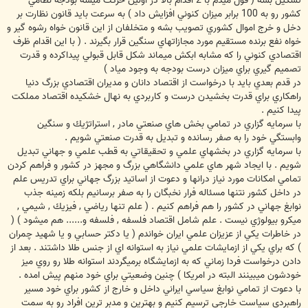
تشكيل بشه ( قول ميدم با 2 اقدام بالا در اولين حركت ميشه بودجه نظامي
كشور رو به 100 برابر ميزان كنوني افزايش داد ) به سرعت بايد قانون نظارت بر
دخل و خرج اموال كشوري تصويب بشه و متخلفان از اين قانون خواه رشوه گير و
خواه نفع برنده مستقيم مورد مجازاتهاي سنگين قرار بگيرند . ( با اين اقدام ظرف
اقتصادي كنوني را كه مشابه ابكش ميماند شكل قابل قبولي پيداكرده و قدرت
تصميم گيري براي ميزان درست بودجه به وجود مياد )
در قدم بعدي بايد با درخواست از اقتصاد دانان و مديران اقتصادي بزرگ دنيا
راهكاري براي قدرت بخشيدن درست و كاربردي به نهال خشكيده اقتصاد مملكت
پيدا كنيم .
با سرمايه گزاري در تمامي بخش هاي صنعتي مادر , استراتژيك و سنگين
وابستگي خود را به صفر رسانده و تبديل به قدرت صنعتي شويم .
با سرمايه گزاري در بخشهاي علمي و تحقيقاتي به قطب علمي و جهاني تبديل
شويم . با ايجاد شهر هاي علمي دانشگاهي بزرگ و مجهز در كشور و فراهم كردن
تمامي امكانات مورد نياز درانها و دعوت از اساتيد بزرگ جهاني براي تدريس علم
در داخل كشور نتنها مسئاله فرار نخبگان را به صفر برسانيم بلكه زمينه جذب
نوابغ جهاني در كشور را هم فراهم كنيم . ( علم تنها رياضي , فيزيك , شيمي ,
ميكرو بيولوژي نيست . علم شامل اقتصاد فلسفه , فلسفه و...... هم ميشود ) (
در خاطرات يكي از عزيزان علمي ايران خواندم ( يا دكتر حسابي و يا شهيد چمران
) كه براي يكي از ازمايشات علمي نياز به استوانه اي از جنس طلا داشتند . بعد از
دادن درخواست فردا زماني كه به ازمايشگاه برميگردند استوانه طلا رو روي ميز
خودشون ميبينند البته در امريكا ) چنين وضعيتي براي خود منهم پيش امده .
با دعوت از تمامي نوابغ سياسي ايراني داخل و خارج از كشور براي خود مسير
راهبردي سياست خارجي ترسيم كنيم و بهترين و مدبر ترين افراد رو به سمت