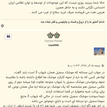
حالا شما ببینید روزی نیست که این موجودات از توسعه و توان نظامی ایران
احساس نگرانی نکنند و به خاطر همین
هرچی نفت می فروشند صرف خرید سلاح از غرب می کنند .
خدایا کشور ما را از دروغ و فساد و چاپلوسی و فقر نجات بده
ب
ا
ل
ا
Furious Poster
iran4946
پ
جمعه ۱۵ آذر ۱۳۸۷, ۱۱:۳۳ ب.ظ
س
ت
در جواب اين مسئله که موشک سجيل همان شهاب 3 است بايد گفت:
اولا:هر کسی که یه ذره از نحوه کارکرد موشک ها اطلاع داشته باشه با مقایسه
نحوه برخواستن موشک سجیل با شهاب متوجه تفاوت اونا میشه دوم از روی
عکس سجیل هم مشخصه که یک موشک دو مرحله ایه مثل همان نوعی که
برای پرتاب شبه ماهواره در فضا استفاده کردند .
دوما:سوخت موشک سجيل جامد است در حالي که شهاب 3 مايع
سوما:سجيل دو مرحله اي است و داراي دوموتور مي باشد
در اخر هم اگه ايران ضعيف است پس شما هم (خ ف ه) شيدو اينقدر از ايران بد