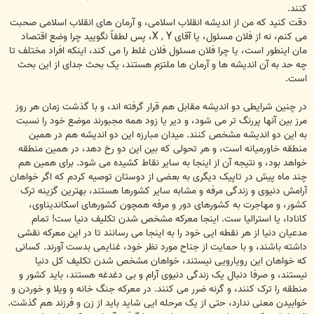
کنند.
دقت کنید که من از اندیشه انقلاب اسلامی، و آرمان های انقلاب اسلامی صحبت
می کنم، نه از فلان مسئول، یا آقای X , Y، پس لطفاً نگویید چرا وضع اقتصاد
مان اینطور است، یا چرا فلان مسئول فلان غلط را می کند، اینکه افراد مختلف تا
چه حد به آن اندیشه ها و آرمان ها ملتزم هستند، یک بحث جدای از این بحث
است.
در چنین شرایطی دو اندیشه مقابل هم قرار گرفته اند، و با گذشت زمان هر روز
مرز بین آنها پررنگ تر می شود، و دیر یا زود همه مجبورند موضع خود را نسبت
به این دو اندیشه مشخص کنند. میدان مبارزه این دو اندیشه هم در همین
منطقه خاورمیانه است، و هر تحولی که بین این دو رخ دهد، در همین منطقه
خواهد بود، و نتیجه آن از اینجا به سایر نقاط کشیده می شود. برای همین هم
چند ماه پیش در تاپیک دیگری به بعضی از دوستان توصیه کردم که اگر خواهان
آرامش دنیوی و زندگی مرفه و مشابه سایر کشورها هستند، بهترین گزینه ترک
کشور، و مهاجرت به کشورهای دور و مرفه همچون کشورهای اسکاندیناوی،
کانادا، یا استرالیا ست. اینجا معرکه مشخص شدن تکلیف دنیا ست! تمام
مدعیان دنیا از هر نقطه ایی خود را به اینجا می رسانند تا در این معرکه نقشی
داشته باشند، و با حمایت از جناح مورد نظر خود، غنایمی بدست آورند. کسانی
که خواهان این رویارویی نیستند، خواهان مشخص شدن تکلیف کل دنیا
نیستند، و صرفا دنبال یک زندگی دنیوی آرام و بی دغدغه هستند، باید کشور و
منطقه را ترک کنند، و گرنه ضرر می کنند. در معرکه جنگ خانه و ویلا و خوردن و
خوابیدن معنی ندارد، حتی از یک مرحله ایی شاید باید از زن و فرزند هم گذشت.