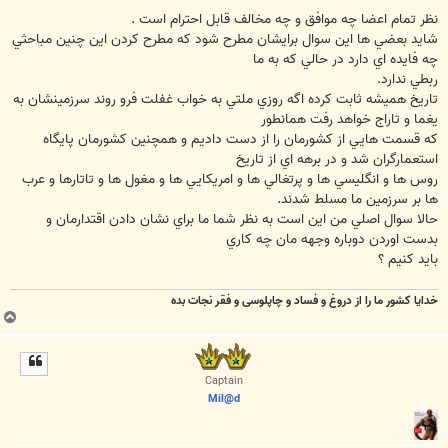
س
ت
نظر تمام اعضا چه موافق و چه مخالف قابل احترام است .
شايد بعضي ها اين سوال برايشان مطرح شود که مطرح کردن اين چنين مباحثي
چه فايده اي دارد در حالي که به ما
ربطي ندارد.
تاريخ هميشه ثابت کرده اگه روزي ملتي به خواب غفلت فرو روند سرزمينشان به
يغما و تاراج خواهد رفت همانطور
که قسمت هايي از کشورمان را از دست داديم و همچنين کشورمان پايگاه
استعمارگران شد و در برهه اي از تاريخ
روس ها و انگليسي ها و پرتغالي ها و امريکايي ها و مغول ها و تاتارها و عرب
ها بر سرزمين ما مسلط شدند.
حالا سوال اصلي من اين است به نظر شما ما براي نشان دادن اقتدارمان و
بدست اوردن دوباره وجهه مان چه کاري
بايد کنيم ؟
خدایا کشور ما را از دروغ و فساد و چاپلوسی و فقر نجات بده
ب
ا
ل
ا
Captain
Mil@d