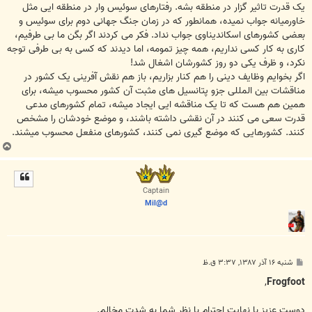
یک قدرت تاثیر گزار در منطقه بشه. رفتارهای سوئیس وار در منطقه ایی مثل
خاورمیانه جواب نمیده، همانطور که در زمان جنگ جهانی دوم برای سوئیس و
بعضی کشورهای اسکاندیناوی جواب نداد. فکر می کردند اگر بگن ما بی طرفیم،
کاری به کار کسی نداریم، همه چیز تمومه، اما دیدند که کسی به بی طرفی توجه
نکرد، و ظرف یکی دو روز کشورشان اشغال شد!
اگر بخوایم وظایف دینی را هم کنار بزاریم، باز هم نقش آفرینی یک کشور در
مناقشات بین المللی جزو پتانسیل های مثبت آن کشور محسوب میشه، برای
همین هم هست که تا یک مناقشه ایی ایجاد میشه، تمام کشورهای مدعی
قدرت سعی می کنند در آن نقشی داشته باشند، و موضع خودشان را مشخص
کنند. کشورهایی که موضع گیری نمی کنند، کشورهای منفعل محسوب میشند.
ب
ا
ل
ا
Captain
Mil@d
پ
شنبه ۱۶ آذر ۱۳۸۷, ۳:۳۷ ق.ظ
س
ت
,
Frogfoot
دوست عزيز با نهايت احترام با نظر شما به شدت مخالم.