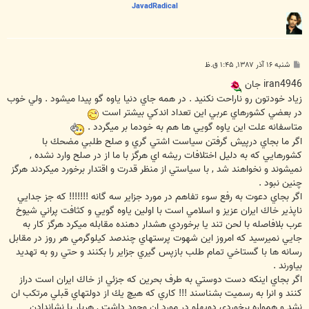
JavadRadical
پ
شنبه ۱۶ آذر ۱۳۸۷, ۱:۴۵ ق.ظ
س
ت
iran4946 جان
زياد خودتون رو ناراحت نكنيد . در همه جاي دنيا ياوه گو پيدا ميشود . ولي خوب
در بعضي كشورهاي عربي اين تعداد اندكي بيشتر است
متاسفانه علت اين ياوه گويي ها هم به خودما بر ميگردد .
اگر ما بجاي درپيش گرفتن سياست اشتي گري و صلح طلبي مضحك با
كشورهايي كه به دليل اختلافات ريشه اي هرگز با ما از در صلح وارد نشده ,
نميشوند و نخواهند شد , با سياستي از منظر قدرت و اقتدار برخورد ميكردند هرگز
چنين نبود .
اگر بجاي دعوت به رفع سوء تفاهم در مورد جزاير سه گانه !!!!!!! كه جز جدايي
ناپذير خاك ايران عزيز و اسلامي است با اولين ياوه گويي و كثافت پراني شيوخ
عرب بلافاصله با لحن تند يا برخوردي هشدار دهنده مقابله ميكرد هرگز كار به
جايي نميرسيد كه امروز اين شهوت پرستهاي چندصد كيلوگرمي هر روز در مقابل
رسانه ها با گستاخي تمام طلب بازپس گيري جزاير را بكنند و حتي رو به تهديد
بياورند .
اگر بجاي اينكه دست دوستي به طرف بحرين كه جزئي از خاك ايران است دراز
كنند و انرا به رسميت بشناسند !!! كاري كه هيچ يك از دولتهاي قبلي مرتكب ان
نشد و همواره برخوردي دوپهلو در مورد ان وجود داشت , هربار با نشاندادن