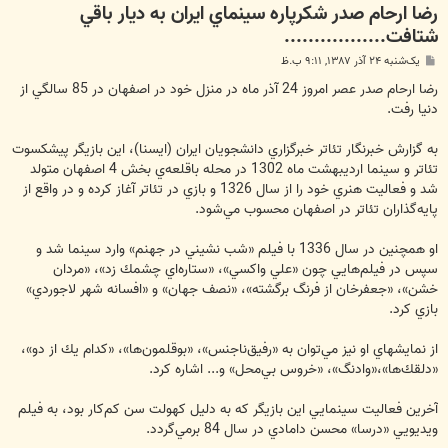
رضا ارحام صدر شکرپاره سينماي ايران به ديار باقي
شتافت.................
پ
یک‌شنبه ۲۴ آذر ۱۳۸۷, ۹:۱۱ ب.ظ
س
ت
رضا ارحام صدر عصر امروز 24 آذر ماه در منزل خود در اصفهان در 85 سالگي از
دنيا رفت.
به گزارش خبرنگار تئاتر خبرگزاري دانشجويان ايران (ايسنا)، اين بازيگر پيشكسوت
تئاتر و سينما ارديبهشت ماه ‌1302 در محله باقلعه‌ي بخش ‌4 اصفهان متولد
شد و فعاليت هنري خود را از سال ‌1326 و بازي در تئاتر آغاز كرده و در واقع از
پايه‌گذاران تئاتر در اصفهان محسوب مي‌شود.
او همچنين در سال ‌1336 با فيلم «شب نشيني در جهنم» وارد سينما شد و
سپس در فيلم‌هايي چون «علي واكسي»، «ستاره‌اي چشمك زد»، «مردان
خشن»، «جعفرخان از فرنگ برگشته»، «نصف جهان» و «افسانه شهر لاجوردي»
بازي كرد.
از نمايشهاي او نيز مي‌توان به «رفيق‌ناجنس»، «بوقلمون‌ها»، «كدام يك از دو»،
«دلقك‌ها»،«وادنگ»، «خروس بي‌محل» و... اشاره كرد.
آخرين فعاليت سينمايي اين بازيگر كه به دليل كهولت سن كم‌كار بود، به فيلم
ويديويي «درسا» محسن دامادي در سال 84 برمي‌گردد.