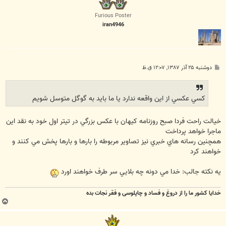
ل
ا
Furious Poster
iran4946
پ
دوشنبه ۲۵ آذر ۱۳۸۷, ۱۲:۰۷ ق.ظ
س
ت
کسي عکسي از اين واقعه ندارد يا ما بايد به گوگل متوسل شويم
خيالت راحت فردا صبح روزنامه کيهان با عکس بزرگي در تيتر اول خود به نقد اين
ماجرا خواهد پرداخت
همچنين رسانه هاي خبري نيز تصاوير مربوطه را بارها و بارها پخش مي کنند و
خواهند کرد
يه نکته جالب: خدا مي دونه چه بلايي سر طرف خواهند اورد
خدایا کشور ما را از دروغ و فساد و چاپلوسی و فقر نجات بده
ب
ا
ل