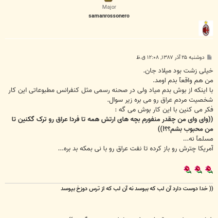
ا
Major
samanrossonero
پ
دوشنبه ۲۵ آذر ۱۳۸۷, ۱۲:۰۸ ق.ظ
س
ت
خیلی زشت بود میلاد جان.
من هم واقعآ بدم اومد.
با اینکه از بوش بدم میاد ولی در صحنه رسمی مثل کنفرانس مطبوعاتی این کار
شخصیت مردم عراق رو می بره زیر سوال.
فکر می کنین با این کار بوش می گه :
((وای وای من چقدر منفورم بچه های ارتش همه تا فردا عراق رو ترک گکنین تا
من محبوب بشم؟؟!))
مسلمآ نه...
آمریکا چترش رو باز کرده تا نفت عراق رو با نی بمکه بد بره...
(( خدا دوست دارد آن لب که ببوسد
نه آن لب که از ترس دوزخ بپوسد