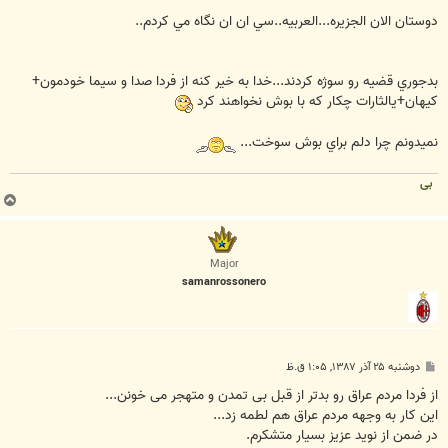
س
ت
دوستان الان الجزيره...العربيه..سي ان ان نگاه مي کردم..
بدجوري قضيه رو سوژه کردند...خدا به خير کنه از فردا صدا و سيما خودمون+
کيهان+يالثارات چکار که با بوش نخواهند کرد
نميدونم چرا دلم براي بوش سوخت...
بی
ب
ا
ل
ا
Major
samanrossonero
پ
دوشنبه ۲۵ آذر ۱۳۸۷, ۱:۰۵ ق.ظ
س
ت
از فردا مردم عراق رو بدتر از قبل بی تمدن و متهجر می خونن...
این کار به وجهه مردم عراق هم لطمه زد...
در ضمن از نوید عزیز بسیار متشکرم.