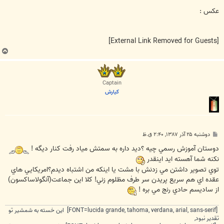
س
ت
عکس :
[External Link Removed for Guests]
ب
ا
ل
ا
Captain
كيارش
پ
دوشنبه ۲۵ آذر ۱۳۸۷, ۲:۴۰ ق.ظ
س
ت
دوستان آموزش رسمي چيه ؟‌ديد داره به سمتش مياد رفت كنار ديگه !
نكنه شما آهسته ايد اينقدر
توي تصوير داشتن مي زدنش با مشت يا اينكه من اشتباه ديدم؟امريكايي هاي
عقده اي هم سريع پريدن سر طرف مظلوم زني! كلا اين جماعت(آنگولاساكسون)
از ساديسم حادي رنج مي بره !‌
[FONT=lucida grande, tahoma, verdana, arial, sans-serif] این خسته به شمشیر تو
تقدیر نبود,