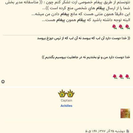
نتونستم از طریق پیغام خصوصی ازت تشکر کنم چون : (( متاسفانه مدير بخش
شما را از ارسال
پيقام
هاي شخصي منع كرده است ))...
این دقیقآ همون متنی هست که مانع
پیغام
دادن من میشه...
البته توجه داشته باشید که
پیقام
همون
پیغام
هست...
(( خدا دوست دارد آن لب که ببوسد
نه آن لب که از ترس دوزخ بپوسد
خدا دوست دارد من و تو بخندیم
نه در جاهلیت بپوسیم بگندیم ))
ب
ا
ل
ا
Captain
Achilles
پ
دوشنبه ۲۵ آذر ۱۳۸۷, ۱:۴۸ ق.ظ