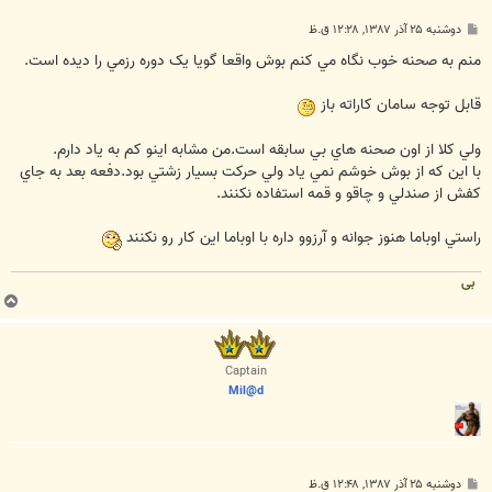
پ
دوشنبه ۲۵ آذر ۱۳۸۷, ۱۲:۲۸ ق.ظ
س
ت
منم به صحنه خوب نگاه مي کنم بوش واقعا گويا يک دوره رزمي را ديده است.
قابل توجه سامان کاراته باز
ولي کلا از اون صحنه هاي بي سابقه است.من مشابه اينو کم به ياد دارم.
با اين که از بوش خوشم نمي ياد ولي حرکت بسيار زشتي بود.دفعه بعد به جاي
کفش از صندلي و چاقو و قمه استفاده نکنند.
راستي اوباما هنوز جوانه و آرزوو داره با اوباما اين کار رو نکنند
بی
ب
ا
ل
ا
Captain
Mil@d
پ
دوشنبه ۲۵ آذر ۱۳۸۷, ۱۲:۴۸ ق.ظ