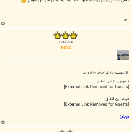
کسي عکسي از اين واقعه ندارد يا ما بايد به گوگل متوسل شويم
بی
ب
ا
ل
ا
Colonel II
N@VID
پ
دوشنبه ۲۵ آذر ۱۳۸۷, ۱۲:۰۱ ق.ظ
س
ت
تصویری از این اتفاق
[External Link Removed for Guests]
فیلم این اتفاق:
[External Link Removed for Guests]
رویترز
ب
ا