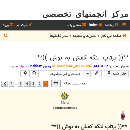
مرکز انجمنهای تخصصی
راهنما
Rules
تماس با ما
ثبت نام
ورود
ج
صفحه اول تالار
بخش‌‌هاي متفرقه
ساير گفتگوها
س
ت
**(( پرتاب لنگه کفش به بوش ))**
ج
و
مدیران انجمن:
MASTER
,
MOHAMMAD_ASEMOONI
,
رونین
,
Shahbaz
,
شوراي نظارت
جستجو
جستجوی پیشرفت
قفل شده
صفحه
1
از
7
1
تعداد پست ها:79
…
7
5
4
3
2
بعدی
Major
samanrossonero
**(( پرتاب لنگه کفش به بوش ))**