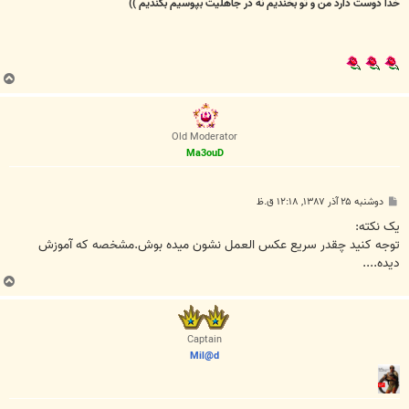
خدا دوست دارد من و تو بخندیم
نه در جاهلیت بپوسیم بگندیم ))
ب
ا
ل
ا
Old Moderator
Ma3ouD
پ
دوشنبه ۲۵ آذر ۱۳۸۷, ۱۲:۱۸ ق.ظ
س
ت
یک نکته:
توجه کنید چقدر سریع عکس العمل نشون میده بوش.مشخصه که آموزش
دیده....
ب
ا
ل
ا
Captain
Mil@d