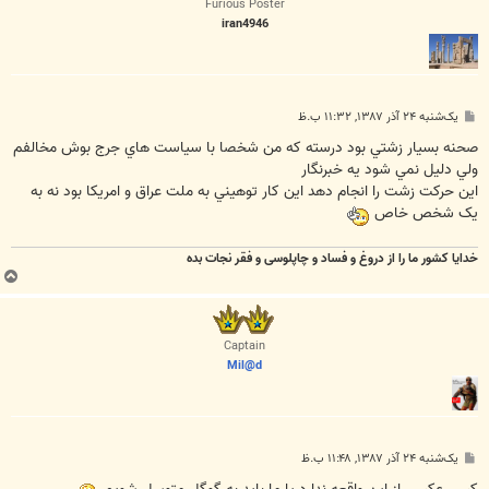
Furious Poster
iran4946
پ
یک‌شنبه ۲۴ آذر ۱۳۸۷, ۱۱:۳۲ ب.ظ
س
ت
صحنه بسيار زشتي بود درسته که من شخصا با سياست هاي جرج بوش مخالفم
ولي دليل نمي شود يه خبرنگار
اين حرکت زشت را انجام دهد اين کار توهيني به ملت عراق و امريکا بود نه به
يک شخص خاص
خدایا کشور ما را از دروغ و فساد و چاپلوسی و فقر نجات بده
ب
ا
ل
ا
Captain
Mil@d
پ
یک‌شنبه ۲۴ آذر ۱۳۸۷, ۱۱:۴۸ ب.ظ
س
ت