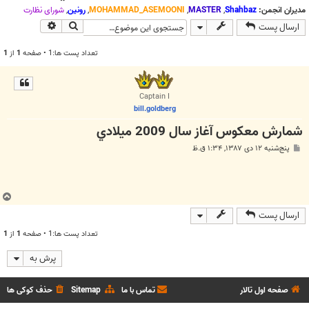
ج
مدیران انجمن:
Shahbaz
,
MASTER
,
MOHAMMAD_ASEMOONI
,
رونین
,
شوراي نظارت
و
جستجو
جستجوی پیش
ارسال پست
تعداد پست ها:1 • صفحه
1
از
1
Captain I
bill.goldberg
شمارش معكوس آغاز سال 2009 ميلادي
پ
پنج‌شنبه ۱۲ دی ۱۳۸۷, ۱:۳۴ ق.ظ
س
ت
ب
ا
ارسال پست
ل
تعداد پست ها:1 • صفحه
1
از
1
ا
پرش به
صفحه اول تالار
تماس با ما
Sitemap
حذف کوکی ها