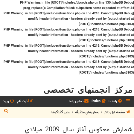
: in file
[ROOT]/includes/bbcode.php
on line
130
:
[phpBB Debug] PHP Warning
preg_replace(): Compilation failed: subpattern name expected at offset 44
: in file
[ROOT]/includes/functions.php
on line
4218
:
Cannot
[phpBB Debug] PHP Warning
modify header information - headers already sent by (output started at
[ROOT]/includes/functions.php:3103)
: in file
[ROOT]/includes/functions.php
on line
4218
:
Cannot
[phpBB Debug] PHP Warning
modify header information - headers already sent by (output started at
[ROOT]/includes/functions.php:3103)
: in file
[ROOT]/includes/functions.php
on line
4218
:
Cannot
[phpBB Debug] PHP Warning
modify header information - headers already sent by (output started at
[ROOT]/includes/functions.php:3103)
: in file
[ROOT]/includes/functions.php
on line
4218
:
Cannot
[phpBB Debug] PHP Warning
modify header information - headers already sent by (output started at
[ROOT]/includes/functions.php:3103)
مرکز انجمنهای تخصصی
راهنما
Rules
تماس با ما
ثبت نام
ورود
ج
صفحه اول تالار
بخش‌‌هاي متفرقه
ساير گفتگوها
س
شمارش معكوس آغاز سال 2009 ميلادي
ت