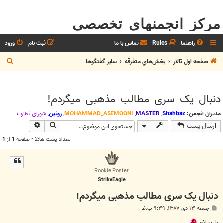
مرکز انجمنهای تخصصی
راهنما
Rules
تماس با ما
ثبت نام
ورود
ج
صفحه اول تالار
بخش‌‌هاي متفرقه
ساير گفتگوها
س
ت
دنبال یک سری مطالب مذهبی میگردم!
ج
و
مدیران انجمن:
Shahbaz
,
MASTER
,
MOHAMMAD_ASEMOONI
,
رونین
,
شوراي نظارت
جستجو
جستجوی پیش
ارسال پست
تعداد پست ها:2 • صفحه
1
از
1
Rookie Poster
StrikeEagle
دنبال یک سری مطالب مذهبی میگردم!
پ
جمعه ۱۳ دی ۱۳۸۷, ۹:۳۹ ب.ظ
س
ت
با سلام