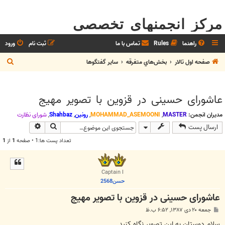
مرکز انجمنهای تخصصی
راهنما
Rules
تماس با ما
ثبت نام
ورود
ج
صفحه اول تالار
بخش‌‌هاي متفرقه
ساير گفتگوها
س
ت
عاشورای حسینی در قزوین با تصویر مهیج
ج
و
مدیران انجمن:
MASTER
,
MOHAMMAD_ASEMOONI
,
رونین
,
Shahbaz
,
شوراي نظارت
جستجو
جستجوی پیش
ارسال پست
تعداد پست ها:1 • صفحه
1
از
1
Captain I
حسن2568
عاشورای حسینی در قزوین با تصویر مهیج
پ
جمعه ۲۰ دی ۱۳۸۷, ۶:۵۲ ب.ظ
س
ت
سلام دوستان به این تصویر نگاه کنید