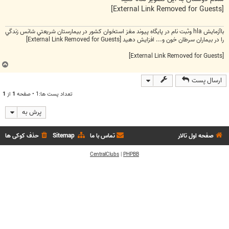
[External Link Removed for Guests]
باآزمايش hla وثبت نام در پايگاه پيوند مغز استخوان كشور در بيمارستان شريعتي شانس زندگي
را در بيماران سرطان خون و... افزايش دهيد
[External Link Removed for Guests]
[External Link Removed for Guests]
ب
ا
ارسال پست
ل
ا
تعداد پست ها:1 • صفحه
1
از
1
پرش به
صفحه اول تالار
تماس با ما
Sitemap
حذف کوکی ها
CentralClubs
|
PHPBB