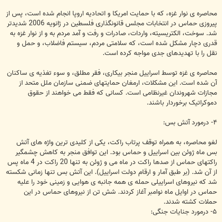
محاصره ی نوار غزه، که با حمایت امریکا و اتحادیه اروپا انجام شده است، پس از
پیروزی حماس در انتخابات مجلس قانونگذاری فلسطین در ژانویه 2006 شدیدتر
شد. سوخت، الکتریسیته، واردات، صادرات و رفت و آمد مردم به و از نوار غزه به
قدری دچار مشکل شده است، که سلامتی مردم، سیستم فاضلاب، و حمل و
نقل را با تهدیدهای جدی مواجه کرده است.
محاصره ی غزه توسط اسراییل منجر بیکاری، فقر مطلق، و سوء تغذیه ی ساکنان
آن شده است. این مشکلات، ارمغان حمایتهای ضمنی سازمان ملل متحد از
مجازات شهروندان غیرنظامی است. کسانی که فقط می خواهند از حقوق
دموکراتیک برخوردار باشند.
۴- درمورد آتش بس:
لغو محاصره، به همراه توقف پرتاب راکت، یکی از کلیدی ترین واژه های آتش
بس ماه ژوئن بین اسراییل و حماس بود. این توافق منجر به کاهش چشمگیر
راکتهای حماس از صدها راکت در ماه می و ژوئن به تنها 20 راکت در 4 ماه پس
از آن شد. (بر طبق آمار و ارقام دولت اسراییل). این آتش بس تنها زمانی شکسته
شد که نیروهای اسراییلی حمله ی همه جانبه ی هوایی و زمینی خود را علیه
حماس در اوایل ماه نوامبر آغاز کردند. شش تن از نیروهای حماس در این
حملات کشته شدند.
۵- درمورد جنایات جنگی: