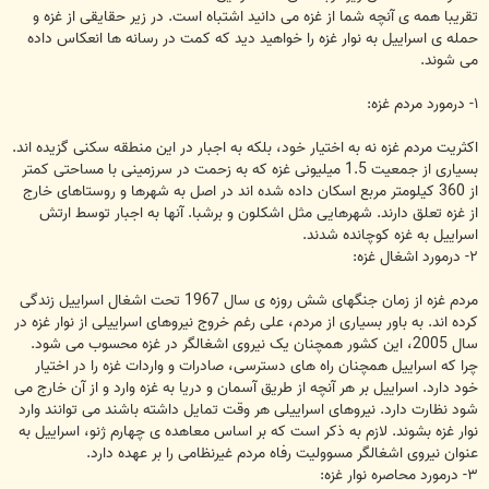
تقریبا همه ی آنچه شما از غزه می دانید اشتباه است. در زیر حقایقی از غزه و
حمله ی اسراییل به نوار غزه را خواهید دید که کمت در رسانه ها انعکاس داده
می شوند.
۱- درمورد مردم غزه:
اکثریت مردم غزه نه به اختیار خود، بلکه به اجبار در این منطقه سکنی گزیده اند.
بسیاری از جمعیت 1.5 میلیونی غزه که به زحمت در سرزمینی با مساحتی کمتر
از 360 کیلومتر مربع اسکان داده شده اند در اصل به شهرها و روستاهای خارج
از غزه تعلق دارند. شهرهایی مثل اشکلون و برشبا. آنها به اجبار توسط ارتش
اسراییل به غزه کوچانده شدند.
۲- درمورد اشغال غزه:
مردم غزه از زمان جنگهای شش روزه ی سال 1967 تحت اشغال اسراییل زندگی
کرده اند. به باور بسیاری از مردم، علی رغم خروج نیروهای اسراییلی از نوار غزه در
سال 2005، این کشور همچنان یک نیروی اشغالگر در غزه محسوب می شود.
چرا که اسراییل همچنان راه های دسترسی، صادرات و واردات غزه را در اختیار
خود دارد. اسراییل بر هر آنچه از طریق آسمان و دریا به غزه وارد و از آن خارج می
شود نظارت دارد. نیروهای اسراییلی هر وقت تمایل داشته باشند می توانند وارد
نوار غزه بشوند. لازم به ذکر است که بر اساس معاهده ی چهارم ژنو، اسراییل به
عنوان نیروی اشغالگر مسوولیت رفاه مردم غیرنظامی را بر عهده دارد.
۳- درمورد محاصره نوار غزه: