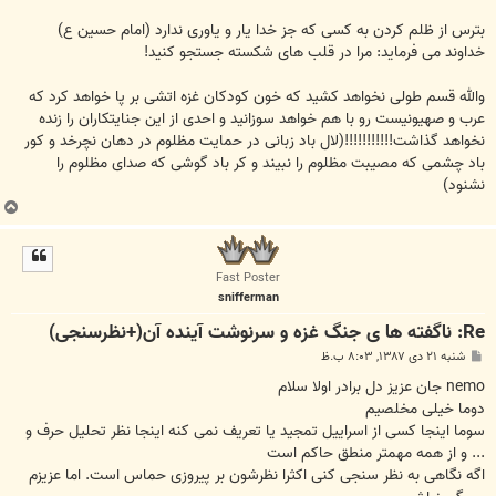
بترس از ظلم کردن به کسی که جز خدا یار و یاوری ندارد (امام حسین ع)
خداوند می فرماید: مرا در قلب های شکسته جستجو کنید!
والله قسم طولی نخواهد کشید که خون کودکان غزه اتشی بر پا خواهد کرد که
عرب و صهیونیست رو با هم خواهد سوزانید و احدی از این جنایتکاران را زنده
نخواهد گذاشت!!!!!!!!!!!(لال باد زبانی در حمایت مظلوم در دهان نچرخد و کور
باد چشمی که مصیبت مظلوم را نبیند و کر باد گوشی که صدای مظلوم را
نشنود)
ب
ا
ل
ا
Fast Poster
snifferman
Re: ناگفته ها ی جنگ غزه و سرنوشت آینده آن(+نظرسنجی)
پ
شنبه ۲۱ دی ۱۳۸۷, ۸:۰۳ ب.ظ
س
ت
nemo جان عزیز دل برادر اولا سلام
دوما خیلی مخلصیم
سوما اینجا کسی از اسراییل تمجید یا تعریف نمی کنه اینجا نظر تحلیل حرف و
... و از همه مهمتر منطق حاکم است
اگه نگاهی به نظر سنجی کنی اکثرا نظرشون بر پیروزی حماس است. اما عزیزم