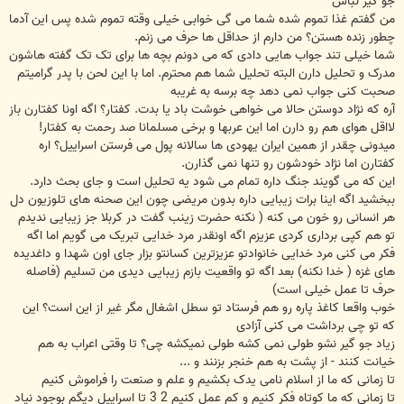
جو گیر نباش
من گفتم غذا تموم شده شما می گی خوابی خیلی وقته تموم شده پس این آدما
چطور زنده هستن؟ من دارم از حداقل ها حرف می زنم.
شما خیلی تند جواب هایی دادی که می دونم بچه ها برای تک تک گفته هاشون
مدرک و تحلیل دارن البته تحلیل شما هم محترم. اما با این لحن با پدر گرامیتم
صحبت کنی جواب نمی دهد چه برسه به غریبه
آره که نژاد دوستن حالا می خواهی خوشت باد یا بدت. کفتار؟ اگه اونا کفتارن باز
لااقل هوای هم رو دارن اما این عربها و برخی مسلمانا صد رحمت به کفتار!
میدونی چقدر از همین ایران یهودی ها سالانه پول می فرستن اسراییل؟ اره
کفتارن اما نژاد خودشون رو تنها نمی گذارن.
این که می گویند جنگ داره تمام می شود یه تحلیل است و جای بحث دارد.
ببخشید اگه اینا برات زیبایی داره بدون مریضی چون این صحنه های تلوزیون دل
هر انسانی رو خون می کنه ( نکنه حضرت زینب گفت در کربلا جز زیبایی ندیدم
تو هم کپی برداری کردی عزیزم اگه اونقدر مرد خدایی تبریک می گویم اما اگه
فکر می کنی مرد خدایی خانوادتو عزیزترین کسانتو بزار جای اون شهدا و داغدیده
های غزه ( خدا نکنه) بعد اگه تو واقعیت بازم زیبایی دیدی من تسلیم (فاصله
حرف تا عمل خیلی است)
خوب واقعا کاغذ پاره رو هم فرستاد تو سطل اشغال مگر غیر از این است؟ این
که تو چی برداشت می کنی آزادی
زیاد جو گیر نشو طولی نمی کشه طولی نمیکشه چی؟ تا وقتی اعراب به هم
خیانت کنند - از پشت به هم خنجر بزنند و ...
تا زمانی که ما از اسلام نامی یدک بکشیم و علم و صنعت را فراموش کنیم
تا زمانی که ما کوتاه فکر کنیم و کم عمل کنیم 2 3 تا اسراییل دیگم بوجود نیاد