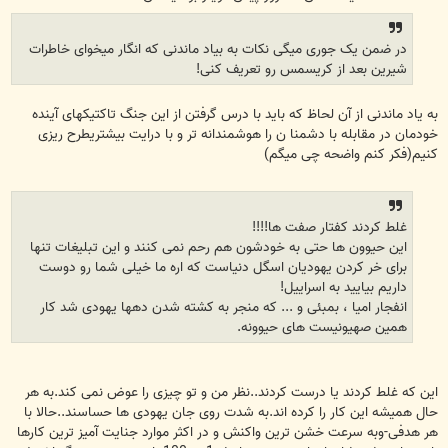
در ضمن یک جوری میگی نکات به بیاد ماندنی که انگار میخوای خاطرات
شیرین بعد از کریسمس رو تعریف کنی!
به یاد ماندنی از آن لحاظ که باید با درس گرفتن از این جنگ تاکتیکهای آینده
خودمان در مقابله با دشمنا ن را هوشمندانه تر و با درایت بیشتریطرح ریزی
کنیم(فکر کنم واضحه چی میگم)
غلط کردند کفتار صفت ها!!!!
این حیوون ها حتی به خودشون هم رحم نمی کنند و این تبلیغات تنها
برای خر کردن یهودیان اسگل دنیاست که اره ما خیلی شما رو دوست
داریم بیایید به اسراییل!
انفجار امیا ، بمبئی و ... که منجر به کشته شدن دهها یهودی شد کار
همین صهیونیست های حیوونه.
این که غلط کردند یا درست کردند..نظر من و تو چیزی را عوض نمی کند.به هر
حال همیشه این کار را کرده اند.به شدت روی جان یهودی ها حساسند..حالا با
هر هدفی-وبه سرعت خشن ترین واکنش و در اکثر موارد جنایت آمیز ترین کارها