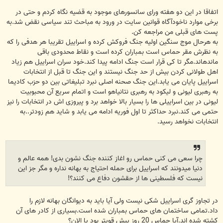
اتفاقا در این دو هفته ورای سانسورهای موجود به قضیه نگاه کردم و حتی در
برخی موارد ناخودآگاه قوانین سایت در ورود به مباحث تند سیاسی نقض شد.به
پست های قبلی من مراجعه کن.
به هرحال موج سنگین اولیه جنگ فروکش کرده و اسراییل تقریبا هر هدفی را که
به نظرش مقر حماس است بمباران کرده است و نقاط محدودی باقی
ماندهاند.مگر تا کی قرار است جنگ ادامه پیدا کند.خود سران اسراییل هم زیاد
اهل طولانی کردن بیش از حد جنگ نیستند و این جنگ تا قبل از انتخابات
اسراییل پایان می یابد.این جنگ صحنه اصلی نبرد تبلیغاتی بین دو حزب کادیما
به رهبری لیونی و لیکود به رهبری نتانیاهو است و اتمام سریع آن محبوبیت
لیونی در بین اسراییلی ها را بسیار بالا خواهد برد و پیروزی اش در انتخابات را نیز
حتمی می کند.نبرد حداکثر تا اول فوریه ادامه می یابد و شاید هم زودتر..به
انتخابات نخواهد رسید.
چرا سعی می کنی حماس رو اغاز کننده جنگ نشون بدی! همه عالم و
دنیا میدونند که اسراییل برای حمله احتیاج به بهانه نداره و مگر جز این
نیست که فلسطینی ها از حقشون دفاع می کنند؟!
در تجاوز گری اسراییل شکی نیست ولی آیا باید به دیوانگان بهانه لازم را
داد.تمامی ساختمان های حماس بمباران شده است.بسیاری از کادر های آن
کشته شده اند.آیا حماس 20 روز پیش قویتر بود یا الان؟