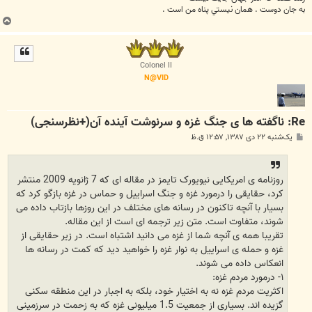
به جان دوست . همان نيستي پناه من است .
ب
ا
ل
ا
Colonel II
N@VID
Re: ناگفته ها ی جنگ غزه و سرنوشت آینده آن(+نظرسنجی)
پ
یک‌شنبه ۲۲ دی ۱۳۸۷, ۱۲:۵۷ ق.ظ
س
ت
روزنامه ی امریکایی نیویورک تایمز در مقاله ای که 7 ژانویه 2009 منتشر
کرد، حقایقی را درمورد غزه و جنگ اسراییل و حماس در غزه بازگو کرد که
بسیار با آنچه تاکنون در رسانه های مختلف در این روزها بازتاب داده می
شوند، متفاوت است. متن زیر ترجمه ای است از این مقاله.
تقریبا همه ی آنچه شما از غزه می دانید اشتباه است. در زیر حقایقی از
غزه و حمله ی اسراییل به نوار غزه را خواهید دید که کمت در رسانه ها
انعکاس داده می شوند.
۱- درمورد مردم غزه:
اکثریت مردم غزه نه به اختیار خود، بلکه به اجبار در این منطقه سکنی
گزیده اند. بسیاری از جمعیت 1.5 میلیونی غزه که به زحمت در سرزمینی