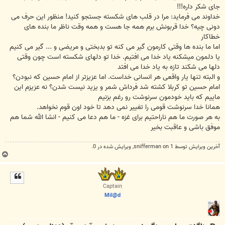
جای شکر داره!!!
خداوند می فرماید: مرا در قلب های شکسته جستجو کنید! منظور این حرف می
دونی چیه؟ خدا قربونش برم همه جا هست و همه وقت ناظر ما بنده های
خطاکار
اما ما بنده ها وقتی کارمون گیر می کنه تو بدبختی و مریضی و ... گیر می کنیم
یا دلمون میشکنه یاد خدا می افتیم. خدا تو دلهای شکسته است چون وقتی
دلها می شکند تازه به یاد خدا می افتد
و البته تنها یار واقعی هر انسانی خداست. اما عزیزتر از امام حسین که نبودن؟
امام حسین تو کربلا کشته شد فرداش شمر و یزید نیست شدن؟ نه عزیزم این
ماییم که باید خودمون سرنوشت رو رغم بزنیم
همانا خدا سرنوشت قومی را تغییر نمی دهد تا خود اون قوم نخواهد.
به هر صورت ما هم ناراحتیم برای غزه - ما هم دعا می کنیم - انشا الله شما هم
موفق باشی و عاقبت بخیر
آخرین ويرايش توسط 1 on
snifferman
, ويرايش شده در 0.
ب
ا
ل
ا
Captain
Mil@d