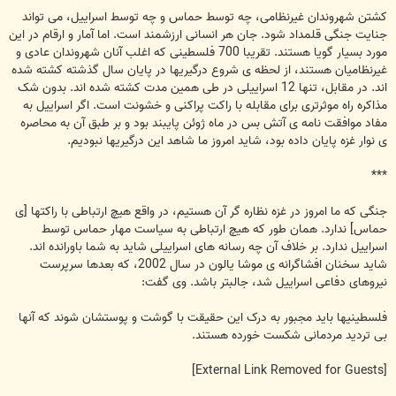
کشتن شهروندان غیرنظامی، چه توسط حماس و چه توسط اسراییل، می تواند
جنایت جنگی قلمداد شود. جان هر انسانی ارزشمند است. اما آمار و ارقام در این
مورد بسیار گویا هستند. تقریبا 700 فلسطینی که اغلب آنان شهروندان عادی و
غیرنظامیان هستند، از لحظه ی شروع درگیریها در پایان سال گذشته کشته شده
اند. در مقابل، تنها 12 اسراییلی در طی همین مدت کشته شده اند. بدون شک
مذاکره راه موثرتری برای مقابله با راکت پراکنی و خشونت است. اگر اسراییل به
مفاد موافقت نامه ی آتش بس در ماه ژوئن پایبند بود و بر طبق آن به محاصره
ی نوار غزه پایان داده بود، شاید امروز ما شاهد این درگیریها نبودیم.
***
جنگی که ما امروز در غزه نظاره گر آن هستیم، در واقع هیچ ارتباطی با راکتها [ی
حماس] ندارد. همان طور که هیچ ارتباطی به سیاست مهار حماس توسط
اسراییل ندارد. بر خلاف آن چه رسانه های اسراییلی شاید به شما باورانده اند.
شاید سخنان افشاگرانه ی موشا یالون در سال 2002، که بعدها سرپرست
نیروهای دفاعی اسراییل شد، جالبتر باشد. وی گفت:
فلسطینیها باید مجبور به درک این حقیقت با گوشت و پوستشان شوند که آنها
بی تردید مردمانی شکست خورده هستند.
[External Link Removed for Guests]