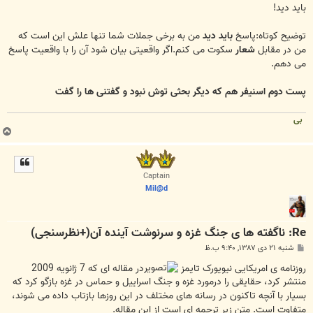
باید دید!
توضیح کوتاه:پاسخ
باید دید
من به برخی جملات شما تنها علش این است که
من در مقابل
شعار
سکوت می کنم.اگر واقعیتی بیان شود آن را با واقعیت پاسخ
می دهم.
پست دوم اسنیفر هم که دیگر بحثی توش نبود و گفتنی ها را گفت
بی
ب
ا
ل
ا
Captain
Mil@d
Re: ناگفته ها ی جنگ غزه و سرنوشت آینده آن(+نظرسنجی)
پ
شنبه ۲۱ دی ۱۳۸۷, ۹:۴۰ ب.ظ
س
ت
روزنامه ی امریکایی نیویورک تایمز
در مقاله ای که 7 ژانویه 2009
منتشر کرد، حقایقی را درمورد غزه و جنگ اسراییل و حماس در غزه بازگو کرد که
بسیار با آنچه تاکنون در رسانه های مختلف در این روزها بازتاب داده می شوند،
متفاوت است. متن زیر ترجمه ای است از این مقاله.