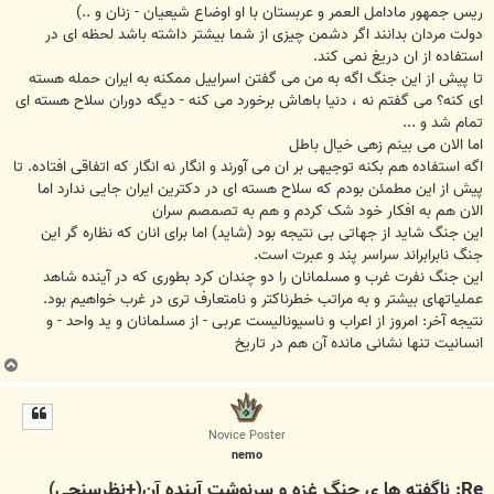
ریس جمهور مادامل العمر و عربستان با او اوضاع شیعیان - زنان و ..)
دولت مردان بدانند اگر دشمن چیزی از شما بیشتر داشته باشد لحظه ای در
استفاده از ان دریغ نمی کند.
تا پیش از این جنگ اگه به من می گفتن اسراییل ممکنه به ایران حمله هسته
ای کنه؟ می گفتم نه ، دنیا باهاش برخورد می کنه - دیگه دوران سلاح هسته ای
تمام شد و ...
اما الان می بینم زهی خیال باطل
اگه استفاده هم بکنه توجیهی بر ان می آورند و انگار نه انگار که اتفاقی افتاده. تا
پیش از این مطمئن بودم که سلاح هسته ای در دکترین ایران جایی ندارد اما
الان هم به افکار خود شک کردم و هم به تصمصم سران
این جنگ شاید از جهاتی بی نتیجه بود (شاید) اما برای انان که نظاره گر این
جنگ نابرابراند سراسر پند و عبرت است.
این جنگ نفرت غرب و مسلمانان را دو چندان کرد بطوری که در آینده شاهد
عملیاتهای بیشتر و به مراتب خطرناکتر و نامتعارف تری در غرب خواهیم بود.
نتیجه آخر: امروز از اعراب و ناسیونالیست عربی - از مسلمانان و ید واحد - و
انسانیت تنها نشانی مانده آن هم در تاریخ
ب
ا
ل
ا
Novice Poster
nemo
Re: ناگفته ها ی جنگ غزه و سرنوشت آینده آن(+نظرسنجی)