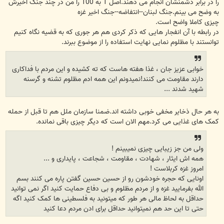
را در برابر دشمنشان انجام می دهند.اصل 1 به 100 را من در چند جنگ اخیرش
به وضح می بینم.جنگ لبنان--انتفاضه--جنگ اخیر غزه
چیزی کاملا واضح است.
در رابطه با آن انفجار هایی که ذکر کردی هم هر جوری که به قضیه نگاه کنیم
توانستند با مظلوم نمایی نهایت استفاده را از موضوع ببرند.
خوابی عزیز جان ، غذا هفته هاست که ته کشیده و این مردم با فداکاری
دارند مقاومت می کنند!نمیدونم این همه ادم مظلوم تشنه و گرسنه
شهید شدند ...
به هر حال ذخایر مخفی خوبی داشته اند.ضمنا سازمان ملل هم تا قبل از حمله
کمک های غذایی می کرد.مهم الان است که دیگر چیزی باقی نمانده.
ولی من جز زیبایی چیزی نمیبینم !
همه اش ایثار ، شهادت ، مقاومت ، شجاعت ، پایداری و ...
امروز غزه کربلاست !
اونایی که حجره خودشون رو از حسین حسین گفتن پاره می کنند بسم
الله بفرمایید غزه و از مردم مظلوم و بی دفاع حمایت کنید اگر نمی توانید
حداقل به لحاظ مالی هر طور که میتونید به فلسطینی ها کمک کنید اگه
حتی تا این حد هم نمیتوانید حداقل برای ادن مردم دعا کنید