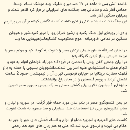
خاتمه آتش بس 6 ماهه در 19 دسامبر و شلیک چند موشک قسام توسط
حماس آغاز شد و ساعاتی بعد جنگنده های اسراییلی بر فراز غزه ظاهر شدند و
بمباران سنگین آغاز شد.
این جنگ نکات به یاد ماندنی زیادی داشت.که به نگاهی کوتاه بر آن می پردازیم.
یادی از روزهای اول جنگ بکنید و آرشیو خبرگزاریها را مرور کنید.شور و هیجان
سنگین در تمامی خاورمیانه ..موج محکومیت کشتارها..راهپیمایی ها و...
در لبنان نصرالله به طور ضمنی ارتش مصر را دعوت به کودتا کرد و مردم مصر را
نیز به شورش و باز کردن گذرگاه رفح.
در ایران جمعی کفن پوش با تحصن در فرودگاه مهرآباد خواهان اعزام به غزه و
انجام عملیات استشهادی علیه اسراییل شدند.دانشجویان بسیجی با حمله به باغ
قلهک سفارت بریتانیا در خیابان فردوسی تهران آن را نیمهشبان حدود 2 ساعت
اشغال کردند و پرچم فلسطین را در میان باغ برافراشتند.
جایزه ای 1 میلیون دلاری برای کشتن حسنی مبارک رییس جمهور مصر تعیین
شد.
در یمن کنسولگری مصر در بندر عدن مورد حمله قرار گرفت. در سوریه و لبنان و
سایر کشورهای عربی نیز احساسات ضد اسراییلی و ضد مصری به شدت تقویت
شد.
کامنت های العربیه و الجزیره مملو از انواع و اقسام فحش های جور وا جور به
حکام بی غیرت و ترسوی عرب شد.که حتی به هم زبان های خود هم رحمی