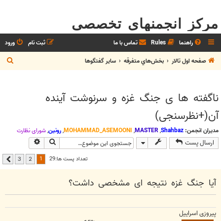
مرکز انجمنهای تخصصی
راهنما
Rules
تماس با ما
ثبت نام
ورود
ج
صفحه اول تالار
بخش‌‌هاي متفرقه
ساير گفتگوها
س
ت
ناگفته ها ی جنگ غزه و سرنوشت آینده
ج
آن(+نظرسنجی)
و
مدیران انجمن:
Shahbaz
,
MASTER
,
MOHAMMAD_ASEMOONI
,
رونین
,
شوراي نظارت
جستجو
جستجوی پیشر
ارسال پست
1
تعداد پست ها:29
3
2
بعدی
آیا جنگ غزه نتیجه ای مشخصی داشت؟
پیروزی اسراییل