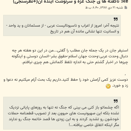
Re: ناگفته ها ی جنگ غزه و سرنوشت آینده آن(+نظرسنجی)
پ
شنبه ۲۱ دی ۱۳۸۷, ۸:۴۰ ب.ظ
س
ت
نتیجه آخر: امروز از اعراب و ناسیونالیست عربی - از مسلمانان و ید واحد -
و انسانیت تنها نشانی مانده آن هم در تاریخ
اسنیفر جان در یک جمله جان مطلب را گفتی...من در این دو هفته هر چه
دنبال وحدت عربی-وحدت جهان اسلام-حقوق بشر--انسان دوستی و اینگونه
چیزها در اخبار گشتم حتی به اندازه تلفظ کلماتش هم چیزی نیافتم.
,
دوست عزیز کمی آرامش خود را حفظ کنید.داریم یک بحث آرام میکنیم نه دعوا و
زد و خورد.
اگه چشماتو باز کنی می بینی که جنگ نه تنها به روزهای پایانی نزدیک
نشده بلکه این صهیونیست های حیوون بعد از تصویب قطعنامه حملات
خودشون رو تشدید کردند و به این زودی ها قصد خاتمه جنگ رو ندارند
مگر اینکه اتفاق خاصی بیافته...!