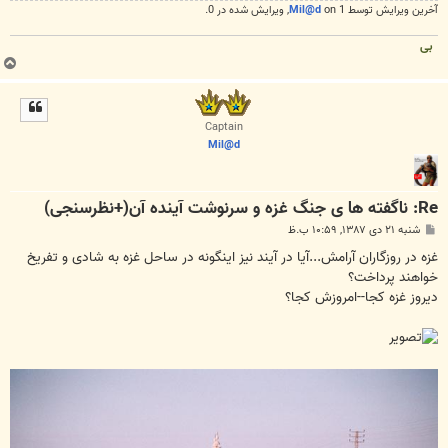
آخرین ويرايش توسط 1 on
Mil@d
, ويرايش شده در 0.
بی
ب
ا
ل
ا
Captain
Mil@d
Re: ناگفته ها ی جنگ غزه و سرنوشت آینده آن(+نظرسنجی)
پ
شنبه ۲۱ دی ۱۳۸۷, ۱۰:۵۹ ب.ظ
س
ت
غزه در روزگاران آرامش...آیا در آیند نیز اینگونه در ساحل غزه به شادی و تفریخ
خواهند پرداخت؟
دیروز غزه کجا--امروزش کجا؟