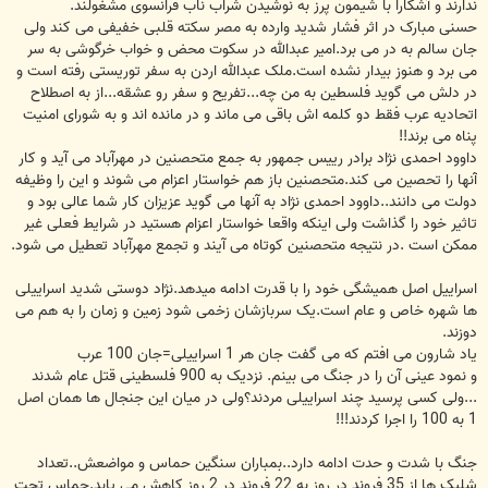
ندارند و آشکارا با شیمون پرز به نوشیدن شراب ناب فرانسوی مشغولند.
حسنی مبارک در اثر فشار شدید وارده به مصر سکته قلبی خفیفی می کند ولی
جان سالم به در می برد.امیر عبدالله در سکوت محض و خواب خرگوشی به سر
می برد و هنوز بیدار نشده است.ملک عبدالله اردن به سفر توریستی رفته است و
در دلش می گوید فلسطین به من چه...تفریح و سفر رو عشقه...از به اصطلاح
اتحادیه عرب فقط دو کلمه اش باقی می ماند و در مانده اند و به شورای امنیت
پناه می برند!!
داوود احمدی نژاد برادر رییس جمهور به جمع متحصنین در مهرآباد می آید و کار
آنها را تحصین می کند.متحصنین باز هم خواستار اعزام می شوند و این را وظیفه
دولت می دانند..داوود احمدی نژاد به آنها می گوید عزیزان کار شما عالی بود و
تاثیر خود را گذاشت ولی اینکه واقعا خواستار اعزام هستید در شرایط فعلی غیر
ممکن است .در نتیجه متحصنین کوتاه می آیند و تجمع مهرآباد تعطیل می شود.
اسراییل اصل همیشگی خود را با قدرت ادامه میدهد.نژاد دوستی شدید اسراییلی
ها شهره خاص و عام است.یک سربازشان زخمی شود زمین و زمان را به هم می
دوزند.
یاد شارون می افتم که می گفت جان هر 1 اسراییلی=جان 100 عرب
و نمود عینی آن را در جنگ می بینم. نزدیک به 900 فلسطینی قتل عام شدند
...ولی کسی پرسید چند اسراییلی مردند؟ولی در میان این جنجال ها همان اصل
1 به 100 را اجرا کردند!!!
جنگ با شدت و حدت ادامه دارد..بمباران سنگین حماس و مواضعش..تعداد
شلیک ها از 35 فروند در روز به 22 فروند در 2 روز کاهش می یابد.حماس تحت