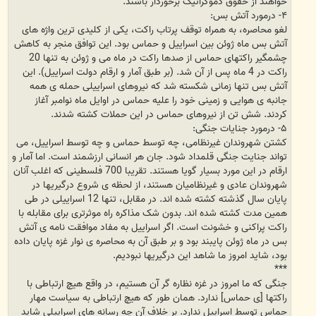
خواهند از حقوق دموکراتیک برخوردار باشند.
۴- درمورد آتش بس:
لغو محاصره، به همراه توقف پرتاب راکت، یکی از کلیدی ترین واژه های
آتش بس ماه ژوئن بین اسراییل و حماس بود. این توافق منجر به کاهش
چشمگیر راکتهای حماس از صدها راکت در ماه می و ژوئن به تنها 20
راکت در 4 ماه پس از آن شد. (بر طبق آمار و ارقام دولت اسراییل). این
آتش بس تنها زمانی شکسته شد که نیروهای اسراییلی حمله ی همه
جانبه ی هوایی و زمینی خود را علیه حماس در اوایل ماه نوامبر آغاز
کردند. شش تن از نیروهای حماس در این حملات کشته شدند.
۵- درمورد جنایات جنگی:
کشتن شهروندان غیرنظامی، چه توسط حماس و چه توسط اسراییل، می
تواند جنایت جنگی قلمداد شود. جان هر انسانی ارزشمند است. اما آمار و
ارقام در این مورد بسیار گویا هستند. تقریبا 700 فلسطینی که اغلب آنان
شهروندان عادی و غیرنظامیان هستند، از لحظه ی شروع درگیریها در
پایان سال گذشته کشته شده اند. در مقابل، تنها 12 اسراییلی در طی
همین مدت کشته شده اند. بدون شک مذاکره راه موثرتری برای مقابله با
راکت پراکنی و خشونت است. اگر اسراییل به مفاد موافقت نامه ی آتش
بس در ماه ژوئن پایبند بود و بر طبق آن به محاصره ی نوار غزه پایان داده
بود، شاید امروز ما شاهد این درگیریها نبودیم.
***
جنگی که ما امروز در غزه نظاره گر آن هستیم، در واقع هیچ ارتباطی با
راکتها [ی حماس] ندارد. همان طور که هیچ ارتباطی به سیاست مهار
حماس توسط اسراییل ندارد. بر خلاف آن چه رسانه های اسراییلی شاید