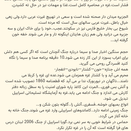
فشار است.غزه در محاصره کامل است.غذا و مهمات نیز در حال ته کشیدن.
الجزیره میدان دار صحنه شده است و سعی در تهییج غیرت عربی دارد.ولی زهی
خیال باطل..غیرت عربی سالهای سال است که مرده است.
شیوخ بی بخار خلیج فارس نیز در سکوتند.عجب..خود را برای خاک ایران و سه
جزیره می درانید ولی هم زیان هایتان اینگونه تار و مار می شوند خفه خون
گرفته اید...
حجم سنگین اخبار صدا و سیما درباره جنگ آنچنان است که اگر کسی هم دلش
برای اعراب بسوزد از این کار زده می شود.10 دقیقه برنامه صدا و سیما را نگاه
کنید افسردگی روحی می گیرید.
همه اش جنازه—خون—کشتار—نابودی—انفجار-
محرم می آید و با کشتار غزه همزمان می شود.عده ای غزه را کربلا می
نامند...ناگهان در نیوربورک ندا بر می آید که قطعنامه 1860 تصویب شده است
و آتش بس فوری...المرت این کاغذ پاره شورای امنیت را به سطل زباله دفتر
کارش می اندازد و جنگ ادامه می یابد.غزه به آزمایشگاه تسلیحاتی اسراییل
تبدیل می شود.
انواع بمبهای خوشه..فسفری..آتش زا..گلوله بتون شکن و...
جنگ زمینی ادامه دارد..کاماندوهای اسراییلی وارد غزه می شوند.جنگ خانه به
خانه آغاز می گردد.
حماس در شرایط خوبی به سر نمی برد.گویا اسراییل از جنگ 2006 لبنان درس
های فرا گرفته است که آن را در غزه تکرار نکرد.