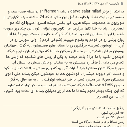
پ
یک‌شنبه ۲۲ دی ۱۳۸۷, ۱۲:۲۴ ق.ظ
س
ت
در ابتدا از برادر darya salar milad و برادر snifferman بواسطه صعه صدر و
خونسردی نهایت تشکر را دارم به قول این خانومه که 24 ساعته حرف تکراریش از
تلویزیون ما مخصوصا شبکه عربی خبر پخش میشه اصبروا اصبروا ان الله مع
الصابرین ، بابا به خدا تنها سرگرمی من تلویزیون ایرانه . توی این چند روز دیوونه
شدم یا ایها المسلمون اتحدوا اتحدوا کمکم کنید دارم از دست میرم دقیقا آثار
روان پرشی رو در خودم به وضوح میبینم (شوخی کردم ) . ولی شورش رو در
آوردن . زورشون نمیرسه حرفشون رو با رسانه های ضعیفشون به گوش جهانیان
برسونن بجاش تلافیشو سر ما خالی میکنن بابا ما که بهتون ایمان داریم دیگه
اذیتمون نکنید با ما چرا ؟ یادم میفته به یکی از روش های شکنجه که ژاپنی ها
انجام می دادن ( طرف رو میبستن به یه صندلی و بالای سرش یه سطل آب
سوراخ میگذاشتن ساعتها باید قطرات آبی رو که روی سرش میافتاد تحمل میکرد
و دست آخر دیوونه میشد ) . خودشون هم به خودشون میگن رسانه ملی ! توی
سیستان سرباز سر میبرن کسی با خبر نمیشه اونوقت . . . به هر حال به فکر
خریدن DVB افتادم واقعا دیگه نمیکشم به اینجام رسیده . در نهایت امیدوارم
که این جنگ زودتر تموم بشه تا ما هم از زیر بمباران رسانه ای نجات پیدا کنیم .
ان الله مع الصابرین
به قول حضرت استاد اکبر خان گلپايگاني :
چه غم ز بي کلهي
آسمان کلاه من است
زمين بساط و در و دشت . بارگاه من است
زنند طعنه که اندر جهان جايت نيست