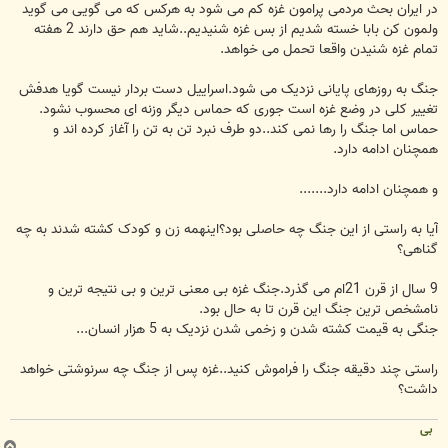
در ایران بحث مردمی پرامون غزه کم می شود به هرکس که می گویی می گوید
ولمون کن بابا خسته شدیم از بس غزه شنیدیم..شاید هم حق دارند 2 هفته
تمام غزه شنیدن واقعا تحمل می خواهد.
جنگ به روزهای پایانی نزدیک می شود.اسراییل دست بردار نیست گویا هدفش
تغییر کلی در وضع غزه است جوری که حماس دیگر وزنه ای محسوب نشود.
حماس اما جنگ را رها نمی کند..دو طرف نبرد تن به تن را آغاز کرده اند و
همچنان ادامه دارد.
و همچنان ادامه دارد.......
آیا به راستی از این جنگ چه حاصلی بود؟اینهمه زن و کودک کشته شدند به چه
گناهی؟
9 سال از قرن 21ام می گذرد.جنگ غزه بی معنی ترین و بی نتیجه ترین و
نامشخص ترین جنگ این قرن تا به حال بود.
جنگی به قیمت کشته شدن و زخمی شدن نزدیک به 5 هزار انسان...
راستی چند دقیقه جنگ را فراموش کنید..غزه پس از جنگ چه سرنوشتی خواهد
داشت؟
بی
ب