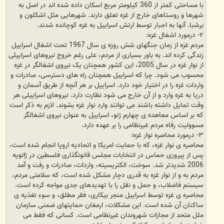
با مساحتی کمتر از 360 کیلومتر مربع اسکان داده شده اند در اصل به
شهرها و روستاهای خارج از غزه تعلق دارند. شهرهایی مثل اشکلون و
برشبا. آنها به اجبار توسط ارتش اسراییل به غزه کوچانده شدند.
۲- درمورد اشغال غزه:
مردم غزه از زمان جنگهای شش روزه ی سال 1967 تحت اشغال اسراییل
زندگی کرده اند. به باور بسیاری از مردم، علی رغم خروج نیروهای اسراییلی
از نوار غزه در سال 2005، این کشور همچنان یک نیروی اشغالگر در غزه
محسوب می شود. چرا که اسراییل همچنان راه های دسترسی، صادرات و
واردات غزه را در اختیار خود دارد. اسراییل بر هر آنچه از طریق آسمان و
دریا به غزه وارد و از آن خارج می شود نظارت دارد. نیروهای اسراییلی هر
وقت تمایل داشته باشند می توانند وارد نوار غزه بشوند. لازم به ذکر است
که بر اساس معاهده ی چهارم ژنو، اسراییل به عنوان نیروی اشغالگر
مسوولیت رفاه مردم غیرنظامی را بر عهده دارد.
۳- درمورد محاصره نوار غزه:
محاصره ی نوار غزه، که با حمایت امریکا و اتحادیه اروپا انجام شده است،
پس از پیروزی حماس در انتخابات مجلس قانونگذاری فلسطین در ژانویه
2006 شدیدتر شد. سوخت، الکتریسیته، واردات، صادرات و رفت و آمد
مردم به و از نوار غزه به قدری دچار مشکل شده است، که سلامتی مردم،
سیستم فاضلاب، و حمل و نقل را با تهدیدهای جدی مواجه کرده است.
محاصره ی غزه توسط اسراییل منجر بیکاری، فقر مطلق، و سوء تغذیه ی
ساکنان آن شده است. این مشکلات، ارمغان حمایتهای ضمنی سازمان
ملل متحد از مجازات شهروندان غیرنظامی است. کسانی که فقط می