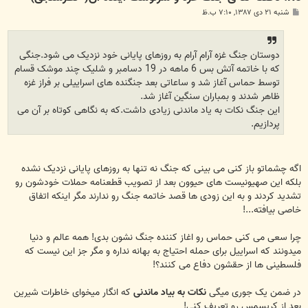
پ
شنبه ۲۱ دی ۱۳۸۷, ۷:۱۰ ب.ظ
س
ت
دوستان جنگ غزه آرام آرام به روزهای پایانی خود نزدیک می شود.جنگی
که با خاتمه آتش بس 6 ماهه در 19 دسامبر و شلیک چند موشک قسام
توسط حماس آغاز شد و ساعاتی بعد جنگنده های اسراییلی بر فراز غزه
ظاهر شدند و بمباران سنگین آغاز شد.
این جنگ نکات به یاد ماندنی زیادی داشت.که به نگاهی کوتاه بر آن می
پردازیم.
اگه چشماتو باز کنی می بینی که جنگ نه تنها به روزهای پایانی نزدیک نشده
بلکه این صهیونیست های حیوون بعد از تصویب قطعنامه حملات خودشون رو
تشدید کردند و به این زودی ها قصد خاتمه جنگ رو ندارند مگر اینکه اتفاق
خاصی بیافته...!
چرا سعی می کنی حماس رو اغاز کننده جنگ نشون بدی! همه عالم و دنیا
میدونند که اسراییل برای حمله احتیاج به بهانه نداره و مگر جز این نیست که
فلسطینی ها از حقشون دفاع می کنند؟!
در ضمن یک جوری میگی
نکات به بیاد ماندنی
که انگار میخوای خاطرات شیرین
بعد از کریسمس رو تعریف کنی!