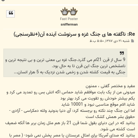
ا
ل
ا
Fast Poster
snifferman
Re: ناگفته ها ی جنگ غزه و سرنوشت آینده آن(+نظرسنجی)
پ
شنبه ۲۱ دی ۱۳۸۷, ۵:۵۰ ب.ظ
س
ت
9 سال از قرن 21ام می گذرد.جنگ غزه بی معنی ترین و بی نتیجه ترین و
نامشخص ترین جنگ این قرن تا به حال بود.
جنگی به قیمت کشته شدن و زخمی شدن نزدیک به 5 هزار انسان...
مفید و مختصر گفتی ، ممنون
میدونی من از یک بابت موافقم شاید حماس اگه اتش بس رو تمدید می کرد و
یکم بیشتر خودش رو تقویت می کرد بهتر بود
شاید الام موقع مناسبی نبود و 10001 شاید
اما این جنگ چند نکته رو برجسته کرد: آی دنیا بدونید ولله دمکراسی - آزادی -
حقوق بشر همش کشک است
بدانید که در این دنیای بقول شما قرن 21 باز هم مثل زمان بربر ها آنکه ضعیف
است کشته می شود.
بدانید که صدای آمریکا برای امثال عربستان یا مصر پخش نمی شود- ( مصر با