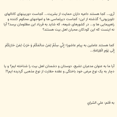
آری... کجا هستند داعیه داران حمایت از بشریت... کجاست دوربینهای کانالهای
تلویزیونی؟ گذشته از این؛ کجاست دیپلماسی ها و امواجهای محکوم کننده و
راهپیمایی ها و... در کشورهای شیعه، که شاید به فریاد این مظلومان برسد؟ آیا
نه اینست که این کودکان محبان اهل بیت هستند؟
کجا هستند عاملین به پیام عاشورا؛ إِنِّي سِلْمٌ لِمَنْ سَالَمَكُمْ وَ حَرْبٌ لِمَنْ حَارَبَكُمْ
إِلَى يَوْمِ الْقِيَامَةِ...
آیا ما به عنوان مدعیان تشیع، دوستان و دشمنان اهل بیت را شناخته ایم؟ و یا
دچار به یک نوع مرض خود باختگی و عقده حقارت از نوع مذهبی گردیده ایم؟!
به قلم: علي السّراي