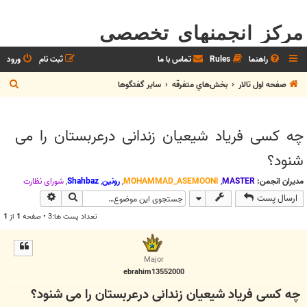
مرکز انجمنهای تخصصی
راهنما
Rules
تماس با ما
ثبت نام
ورود
ج
صفحه اول تالار
بخش‌‌هاي متفرقه
ساير گفتگوها
س
ت
چه کسی فریاد شیعیان زندانی درعربستان را می
ج
شنود؟
و
مدیران انجمن:
MASTER
,
MOHAMMAD_ASEMOONI
,
رونین
,
Shahbaz
,
شوراي نظارت
جستجو
جستجوی پیش
ارسال پست
تعداد پست ها:3 • صفحه
1
از
1
Major
ebrahim13552000
چه کسی فریاد شیعیان زندانی درعربستان را می شنود؟