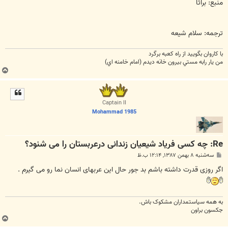
منبع: براثا
ترجمه: سلام شیعه
با كاروان بگوييد از راه كعبه برگرد
من يار رابه مستي بيرون خانه ديدم (امام خامنه اي)
ب
ا
ل
ا
Captain II
Mohammad 1985
Re: چه کسی فریاد شیعیان زندانی درعربستان را می شنود؟
پ
سه‌شنبه ۸ بهمن ۱۳۸۷, ۱۲:۱۴ ب.ظ
س
ت
اگر روزی قدرت داشته باشم بد جور حال این عربهای انسان نما رو می گیرم .
به همه سياستمداران مشکوک باش.
جکسون براون
ب