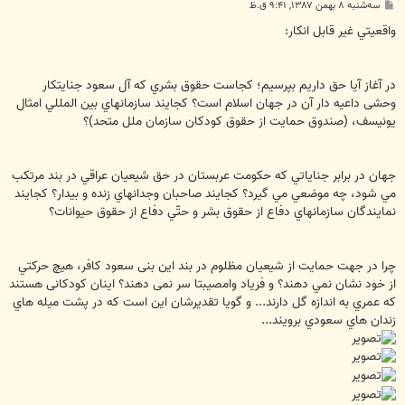
پ
سه‌شنبه ۸ بهمن ۱۳۸۷, ۹:۴۱ ق.ظ
س
ت
واقعيتي غير قابل انکار:
در آغاز آیا حق داريم بپرسيم؛ كجاست حقوق بشري كه آل سعود جنایتکار
وحشی داعیه دار آن در جهان اسلام است؟ كجايند سازمانهاي بين المللي امثال
يونيسف، (صندوق حمايت از حقوق كودكان سازمان ملل متحد)؟
جهان در برابر جناياتي كه حکومت عربستان در حق شيعيان عراقي در بند مرتكب
مي شود، چه موضعي مي گيرد؟ كجايند صاحبان وجدانهاي زنده و بيدار؟ كجايند
نمايندگان سازمانهاي دفاع از حقوق بشر و حتّي دفاع از حقوق حيوانات؟
چرا در جهت حمایت از شیعیان مظلوم در بند این بنی سعود کافر، هيچ حركتي
از خود نشان نمي دهند؟ و فریاد وامصیبتا سر نمی دهند؟ اينان کودکانی هستند
كه عمري به اندازه گل دارند... و گویا تقدیرشان این است که در پشت ميله هاي
زندان هاي سعودي برویند...