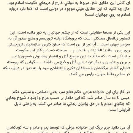
ای كاش اين حقايق تلخ، مربوط به دولتي خارج از مرزهاي حکومت اسلام بود،‌
حال چه كنيم كه اين حقايق عيني موجود در دولتی است كه ادّعا دارد دروازه
اسلام به روي جهانیان است!
این یکی از صدها حقايقي است كه از چشم جهانیان به دور مانده است، ‌این
تصاویر زبانحال مملكتي است كه پرورشگاه اوليه تروريسم و منبع صدور آن به
سراسر جهان است... آيا غير از اين است كه خطرناكترين سازمانهاي تروريستي
روي زمين، مانند: القاعده و طالبان و ... ساخته دست و فكر اين حکومت
جنایتکار است، كه مقلّد به دين مراجع قتل و انفجار وهابيونی همچون؛ ابن
جبرين و عثيمن و ديگر عرابه هاي قتل و ذبح مي باشند... سگهایی كه پيوسته
فتاواي كشتار بيگناهان و مخالفان فكري و اعتقادي خود را، نه تنها در عراق، بلكه
در تمامي نقاط جهان، پارس مي كنند.
در آغاز براي اين خانواده عراقي حكم قطع سر، يعني قصاص، و سپس حکم
حبس تا ده سال صادر شد، که اين مقدار بر حسب مزاج و اجتهاد شيوخ وهابي
كه چكهاي اعدام را در حق برادران زنداني ما صادر مي كنند، به راحتی قابل
افزايش است.
آیا می دانید جرم بزرگ اين خانواده عراقي كه توسط پدر و مادر و سه كودكشان