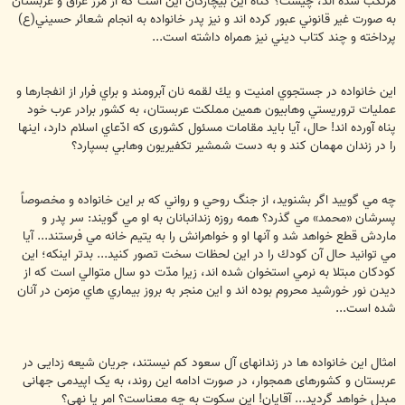
مرتكب شده اند، چیست؟ گناه این بیچارگان ‌اين است كه از مرز عراق و عربستان
به صورت غير قانوني عبور كرده اند و نيز پدر خانواده به انجام شعائر حسيني(ع)
پرداخته و چند كتاب ديني نيز همراه داشته است...
اين خانواده در جستجوي امنيت و يك لقمه نان آبرومند و براي فرار از انفجارها و
عمليات تروريستي وهابيون همين مملكت عربستان، به كشور برادر عرب خود
پناه آورده اند! حال، آيا بايد مقامات مسئول كشوری كه ادّعاي اسلام دارد، اينها
را در زندان مهمان كند و به دست شمشير تكفيریون وهابي بسپارد؟
چه مي گوييد اگر بشنويد، از جنگ روحي و رواني كه بر اين خانواده و مخصوصاً
پسرشان «محمد» مي گذرد؟ همه روزه زندانبانان به او مي گويند: سر پدر و
ماردش قطع خواهد شد و آنها او و خواهرانش را به يتيم خانه مي فرستند... آيا
مي توانيد حال آن كودك را در اين لحظات سخت تصور كنيد... بدتر اينكه؛ اين
کودکان مبتلا به نرمي استخوان شده اند، زيرا مدّت دو سال متوالي است كه از
دیدن نور خورشید محروم بوده اند و اين منجر به بروز بيماري هاي مزمن در آنان
شده است...
امثال این خانواده ها در زندانهای آل سعود کم نیستند، جریان شیعه زدایی در
عربستان و کشورهای همجوار، در صورت ادامه این روند، به یک اپیدمی جهانی
مبدل خواهد گردید... آقایان! این سکوت به چه معناست؟ امر یا نهی؟