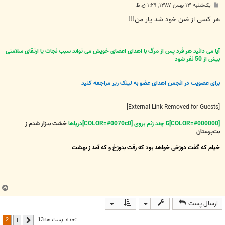
پ
یک‌شنبه ۱۳ بهمن ۱۳۸۷, ۱:۲۹ ق.ظ
س
ت
هر کسی از ضن خود شد یار من!!!
آیا می دانید هر فرد پس از مرگ با اهدای اعضای خویش می تواند سبب نجات یا ارتقای سلامتی
بیش از 50 نفر شود
برای عضویت در انجمن اهدای عضو به لینک زیر مراجعه کنید
[External Link Removed for Guests]
[COLOR=#000000]تا چند زنم بروی [COLOR=#0070c0]دریاها
خشت بیزار شدم ز
بت‌پرستان
خیام که گفت دوزخی خواهد بود که رفت بدوزخ و که آمد ز بهشت
ب
ا
ارسال پست
ل
ا
2
تعداد پست ها:13
1
قبلی