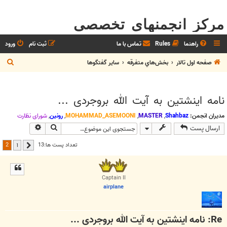
مرکز انجمنهای تخصصی
راهنما
Rules
تماس با ما
ثبت نام
ورود
ج
صفحه اول تالار
بخش‌‌هاي متفرقه
ساير گفتگوها
س
ت
نامه اینشتین به آیت الله بروجردی ...
ج
و
مدیران انجمن:
Shahbaz
,
MASTER
,
MOHAMMAD_ASEMOONI
,
رونین
,
شوراي نظارت
جستجو
جستجوی پیش
ارسال پست
2
تعداد پست ها:13
1
قبلی
Captain II
airplane
Re: نامه اینشتین به آیت الله بروجردی ...