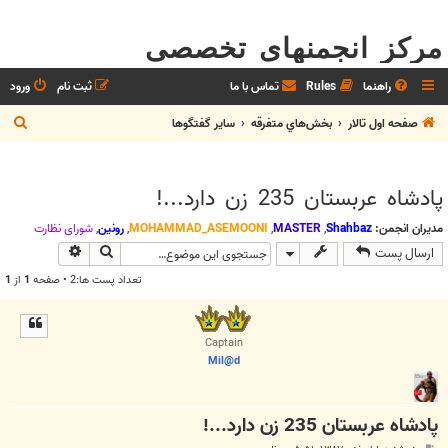
مرکز انجمنهای تخصصی
راهنما
Rules
تماس با ما
ثبت نام
ورود
ج
صفحه اول تالار
بخش‌‌هاي متفرقه
ساير گفتگوها
س
ت
پادشاه عربستان 235 زن دارد...!
ج
و
مدیران انجمن:
Shahbaz
,
MASTER
,
MOHAMMAD_ASEMOONI
,
رونین
,
شوراي نظارت
جستجو
جستجوی پیش
ارسال پست
تعداد پست ها:2 • صفحه
1
از
1
Captain
Mil@d
پادشاه عربستان 235 زن دارد...!