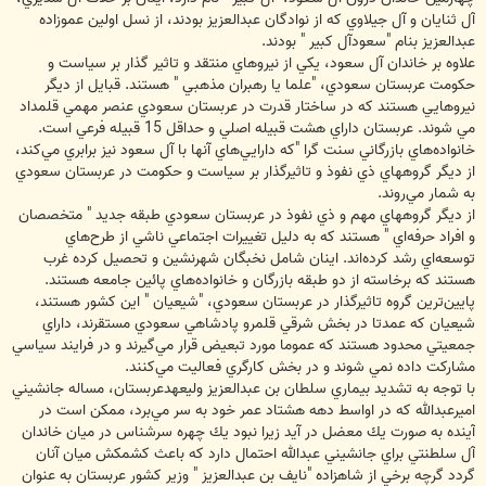
آل ثنايان و آل جيلاوي كه از نوادگان عبدالعزيز بودند، از نسل اولين عموزاده
عبدالعزيز بنام "سعودآل كبير " بودند.
علاوه بر خاندان آل سعود، يكي از نيروهاي منتقد و تاثير گذار بر سياست و
حكومت عربستان سعودي، "علما يا رهبران مذهبي " هستند. قبايل از ديگر
نيروهايي هستند كه در ساختار قدرت در عربستان سعودي عنصر مهمي قلمداد
مي شوند. عربستان داراي هشت قبيله اصلي و حداقل 15 قبيله فرعي است.
خانواده‌هاي بازرگاني سنت گرا "كه دارايي‌هاي آنها با آل سعود نيز برابري مي‌كند،
از ديگر گروههاي ذي نفوذ و تاثيرگذار بر سياست و حكومت در عربستان سعودي
به شمار مي‌روند.
از ديگر گروههاي مهم و ذي نفوذ در عربستان سعودي طبقه جديد " متخصصان
و افراد حرفه‌اي " هستند كه به دليل تغييرات اجتماعي ناشي از طرح‌هاي
توسعه‌اي رشد كرده‌اند. اينان شامل نخبگان شهرنشين و تحصيل كرد‌ه غرب
هستند كه برخاسته از دو طبقه بازرگان و خانواده‌هاي پائين جامعه هستند.
پايين‌ترين گروه تاثيرگذار در عربستان سعودي، "شيعيان " اين كشور هستند،
شيعيان كه عمدتا در بخش شرقي قلمرو پادشاهي سعودي مستقرند، داراي
جمعيتي محدود هستند كه عموما مورد تبعيض قرار مي‌گيرند و در فرايند سياسي
مشاركت داده نمي شوند و در بخش كارگري فعاليت مي‌كنند.
با توجه به تشديد بيماري سلطان بن عبدالعزيز وليعهدعربستان، مساله جانشيني
اميرعبدالله كه در اواسط دهه هشتاد عمر خود به سر مي‌برد، ممكن است در
آينده‌ به صورت يك معضل در آيد زيرا نبود يك چهره سرشناس در ميان خاندان
آل سلطنتي براي جانشيني عبدالله احتمال دارد كه باعث كشمكش ميان آنان
گردد گرچه برخي از شاهزاده "نايف بن عبدالعزيز " وزير كشور عربستان به عنوان