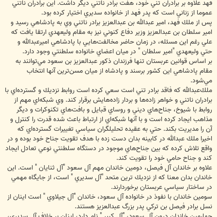
فهد علاوه بر برادران تني خود، هفت برادر ناتني ديگر داشت. اين برادران ناتني
عموما از زناني است كه پدر فهد از خانواده سديري اختيار كرده بود.
پس از ملك فهد، امير عبدالله بن عبدالعزيز برادر ناتني وي به پادشاهي رسيد و
امير سلطان بن عبدالعزيز وزير دفاع كنوني نيز به مقام وليعهدي ارتقا يافت كه
علي رغم اين مسئله، در زمان حاضر مخالفت‌هايي با پادشاهي اميرعبدالله و
حتي وليعهدي "امير سلطان " در ميان اعضاي خانواده سلطنتي وجود دارد.
بر اساس قوانين عربستان تنها فرزندان ذكور عبدالعزيز بن سعود مي‌توانند به
مقام پادشاهي اين كشور برسند و پادشاه از ميان مسن‌ترين آنها انتخاب
مي‌شود.
ملك‌عبدالله كه فاقد برادر تني است سعي كرده است روابط نزديك و گسترده‌اي با
برادران ناتني و خواهر زاده‌ها و بردار زاده‌هايش برقرار كند. وي شبكه‌اي مهم از
روابط با شيوخ، جناح‌هاي ديني و روساي قبايل و بافت‌هاي تكنوكرات و ديگر
مذاهب ايجاد كرده است و با آنها شبكه‌اي از ارتباط باعث شده قدرت را كنترل و
آن را مديريت بكند. حتي به عقيده تحليلگران سياسي تغييرات گسترده‌اي كه
اخيرا ملك عبدالله در كابينه بدان دست زده با هدف تقويت جناح خود بوده و در
واقع تلاش كرده كه بين جناح‌هاي موجود در دستگاه سلطنتي نوعي تعادل ايجاد
كند و جناح حامي خود را تقويت كند.
علاوه بر خاندان ‌آل فيصل، دومين خاندان مهم آل سعود "آل ثنايان " است. اين
خاندان بدان معنا كه از نزديك ترين متحد "آل سديري " است، از جايگاه مهمي
در ساختار سياسي عربستان برخوردارند.
سومين خاندان با نفوذ در خانواده آل سعود، خاندان "آل جيلاوي " است اينان از
نسل برادر فيصل بن تركي پدر بزرگ عبدالعزيز هستند.
چهارمين خاندان درون آل سعود، "آل كبير " نام دارد، اينان بر خلاف آل سديري،