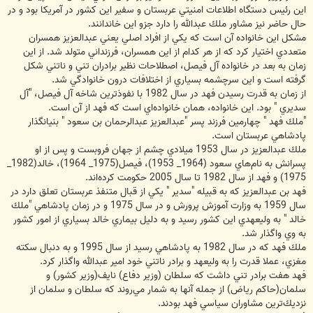
اين رئيس دستگاه اطلاعات امنيتي عربستان و سفير اين كشور در آمريكا بود و در
حال حاضر نيز مشاور ملك عبدالله را دارد جزو اين خاندانند.
مشكل اين خانواده آن است كه يكي از افراد اصلي يعني عبدالعزيز همسران
متعددي اختيار كرد كه از هر كدام از اين همسران، فرزنداني متولد شد. از اين
زمان به بعد در خانواده آل فيصل، اصطلاحات نظير برادران تني و ناتني شكل
گرفته است و اين سرچشمه بسياري از اختلافات درون خانوادگي شد.
از زمان به قدرت رسيدن فهد در سال 1982 با نفوذترين شاخه آل فيصل، "آل
سديري " بود. اين خانواده، همان خانواده‌اي است كه فهد از آن است.
"ملك فهد " چهارمين فرزند پسر "عبدالعزيز عبدالرحمان بن سعود " بنيانگذار
پادشاهي عربستان است.
ملك عبدالعزيز در سال 1953 ميلادي چشم از جهان فروبست و پس از او
پسرانش به نام‌هاي سعود (1964_ 1953)، فيصل(1975_ 1964)، خالد(1982_
1975) و فهد از سال 1982 تا سال 2005 حكومت كرده‌اند.
فهد بن عبدالعزيز كه به قبيله "سدير " يكي از قبال متنفذ عربستان تعلق دارد در
سال 1959 به وزارت آموزش پرورش و در سال 1975 و در زمان پادشاهي "ملك
خالد " به وليعهدي اين كشور رسيد و به دليل بيماري خالد بسياري از امور كشور
به وي واگذار شد.
ملك فهد كه در سال 1982 به پادشاهي رسيد از سال 1995 و به دنبال سكته
مغزي، عملا قدرت را به وليعهد و برادر ناتني خود امير عبدالله واگذار کرد.
فهد هفت برادر تني داشت كه سلطان (وزير دفاع) نايف(وزير كشور) و
سلمان(حاكم رياض) از جمله آنها به شمار مي‌روند كه سلطان و سلمان از
نزديك‌ترين مشاوران سياسي فهد بودند.