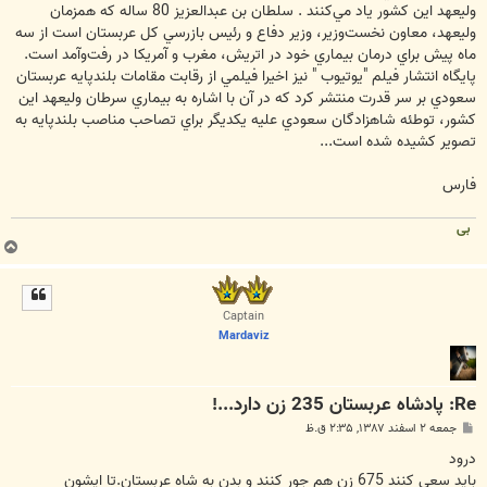
وليعهد اين كشور ياد مي‌كنند . سلطان بن عبدالعزيز 80 ساله كه همزمان
وليعهد، معاون نخست‌وزير، وزير دفاع و رئيس بازرسي كل عربستان است از سه
ماه پيش براي درمان بيماري خود در اتريش، مغرب و آمريكا در رفت‌وآمد است.
پايگاه انتشار فيلم "يوتيوب " نيز اخيرا فيلمي از رقابت مقامات بلندپايه عربستان
سعودي بر سر قدرت منتشر كرد كه در آن با اشاره به بيماري سرطان وليعهد اين
كشور، توطئه شاهزادگان سعودي عليه يكديگر براي تصاحب مناصب بلندپايه به
تصوير كشيده شده است...
فارس
بی
ب
ا
ل
ا
Captain
Mardaviz
Re: پادشاه عربستان 235 زن دارد...!
پ
جمعه ۲ اسفند ۱۳۸۷, ۲:۳۵ ق.ظ
س
ت
درود
باید سعی کنند 675 زن هم جور کنند و بدن به شاه عربستان.تا ایشون