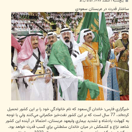
پ
پنج‌شنبه ۱ اسفند ۱۳۸۷, ۵:۵۱ ب.ظ
س
ت
ساختار قدرت در عربستان سعودي
خبرگزاري فارس: خاندان آل‌سعود كه نام خانوادگي خود را بر اين كشور تحميل
كرده‌اند، 77 سال است كه بر اين كشور نفت‌خيز حكمراني مي‌كنند ولي با توجه
به كهولت پادشاه و تشديد بيماري وليعهد عربستان، احتمالا در آينده اين كشور
شاهد نزاع و كشمكش در ميان خاندان سلطنتي براي كسب قدرت خواهد بود.