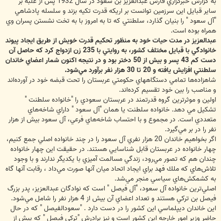
به گزارش خبرگزاري فارس عبدالعزيز بن سعود در سال 1932 پس از غلبه بر
ساير قبايل اين سرزمين توانست بر اريكه قدرت تكيه بزند و سلسله پادشاهي
"آل سعود " را بنيان گذارد، سلطنتي كه تا به امروز با به تخت نشستن پسران وي
همراه بوده است.
عبدالعزيز در مدت حيات خود به منظور تحكيم قدرت خويش از طريق ايجاد پيوند
خانوادگي با قبايل مختلف كشور، به روايتي با 235 زن ازدواج كرد كه حاصل آن
دست كم 43 پسر و بيش از 50 دختر بود و در نتيجه اكنون شمار اعضاي خاندان
سلطنتي افزايش يافته و 20 تا 30 هزار نفر بر‌آورد مي‌شود.
شاهزاده‌ها تمامي دستگاههاي حكومتي عربستان را تحت قبضه خود در آورده‌اند
و مناصب را بين خود تقسيم كرده‌اند.
اولين و موثرترين گروه قدرتمند در عربستان سعودي را "خانواده سلطنت "
تشكيل مي دهد. خانواده سلطنت يا همان "آل سعود " داراي شاخه‌هاي
متعددي است. در مجموع و با احتساب شاخه‌هاي فرعي، آل سعود بيش از هزار
نفر را در بر مي‌گيرد.
اگر بخواهيم خاندان 20 هزار نفري آل سعود را در چند خانواده اصلي جمع كنيم،
چهار خانواده در عربستان قابل شناسايي هستند. در حقيقت اين چهار خانواده
چندان هم كه تصور مي‌رود، زندگي مسالمت آميزي با يكديگر ندارند و با وجود
تلاش‌هاي كه ملك فهد براي ايجاد اتحاد ميان آنها صورت مي‌داد ، رقابت آنها گاه
به كشمكش‌هاي سياسي منجر مي‌شد.
اصلي‌ترين خانواده آل سعود، "آل فيصل " است كه نوادگان عبدالعزيز، پدر بزرگ
فيصل بن تركي هستند و تعداد اعضاي آن بيش از 4 هزار نفر را شامل مي‌شود.
اين خاندان ديپلماسي اين كشور را در دست دارد . "سعودالفيصل " كه در حال
حاضر وزير امور خارجه اين كشور است و نيز برادرش "تركي فيصل " كه پيش از