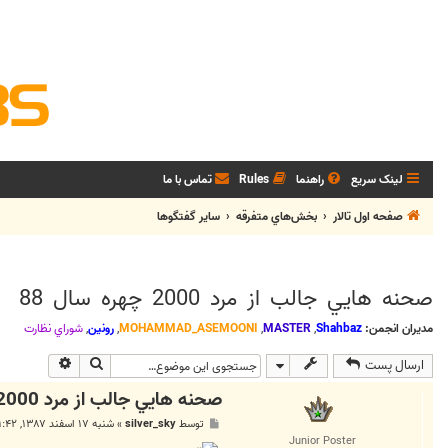
لینک سریع
راهنما
Rules
تماس با ما
صفحه اول تالار
بخش‌‌هاي متفرقه
ساير گفتگوها
صحنه هايي جالب از مرد 2000 چهره سال 88
مدیران انجمن:
Shahbaz
,
MASTER
,
MOHAMMAD_ASEMOONI
,
رونین
,
شوراي نظارت
جستجو
جستجوی پی
ارسال پست
صحنه هايي جالب از مرد 2000 چهره سال 88
پ
توسط
silver_sky
»
شنبه ۱۷ اسفند ۱۳۸۷, ۹:۴۲ ق.ظ
س
Junior Poster