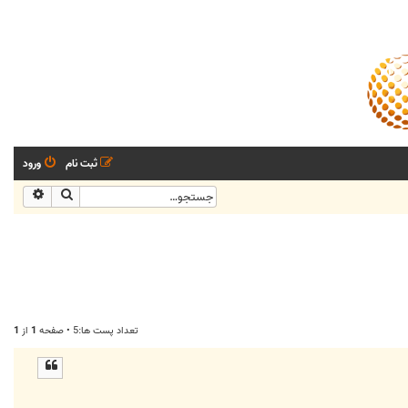
ثبت نام
ورود
جستجو
جستجو
تعداد پست ها:5 • صفحه
1
از
1