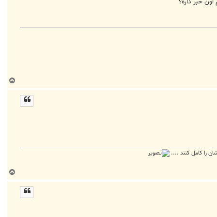
ون خبر داره؟
ب
ا
ل
ا
ان را کامل کنند ....
ب
ا
ل
ا