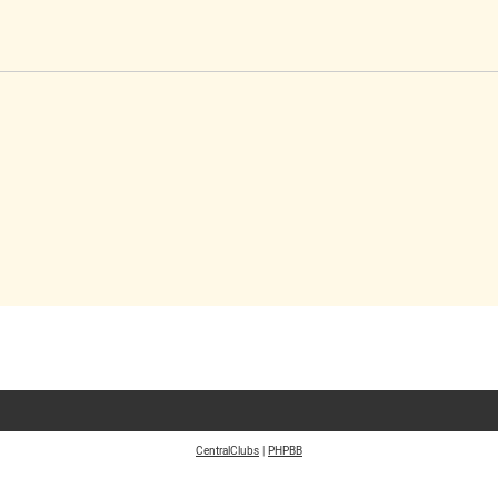
CentralClubs
|
PHPBB