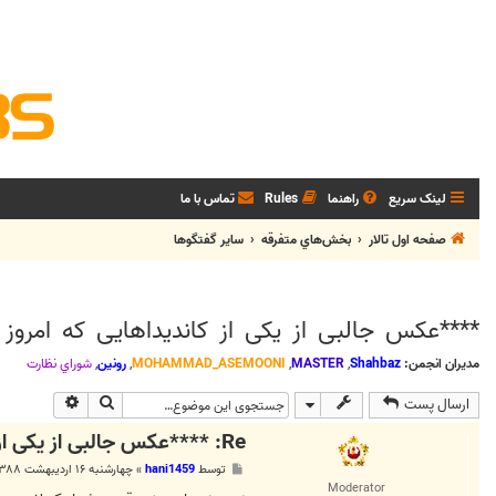
لینک سریع
راهنما
Rules
تماس با ما
صفحه اول تالار
بخش‌‌هاي متفرقه
ساير گفتگوها
****عکس جالبی از یکی از کاندیداهایی که امروز 
مدیران انجمن:
Shahbaz
,
MASTER
,
MOHAMMAD_ASEMOONI
,
رونین
,
شوراي نظارت
جستجو
جستجوی پی
ارسال پست
Re: ****عکس جالبی از یکی از کاندیداهایی که امروز ثبت نام کرد****
پ
توسط
hani1459
»
چهارشنبه ۱۶ اردیبهشت ۱۳۸۸, ۱۱:۵۹ ب.ظ
س
Moderator