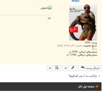
Mil@d
بی
پست:
3309
تاریخ عضویت:
شنبه ۱۰ آذر ۱۳۸۶, ۵:۵۹
ب.ظ
سپاس‌های ارسالی:
3096 بار
سپاس‌های دریافتی:
11996 بار
ارسال پست
بازگشت به “ساير گفتگوها”
صفحه اول تالار