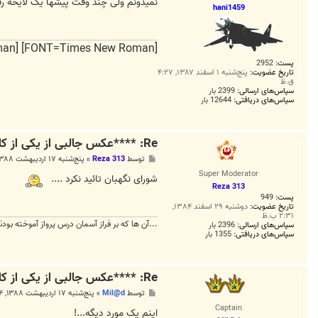
ت
نمیدونم ولی چند وقت پیشها یک لایحه رف
hani1459
[FONT=Times New Roman] [FONT=Times New Roman] و ایران را دوست میدارم
پست:
2952
تاریخ عضویت:
پنج‌شنبه ۱ اسفند ۱۳۸۷, ۴:۲۷
ق.ظ
سپاس‌های ارسالی:
2399 بار
سپاس‌های دریافتی:
12644 بار
Re: ****عکس جالبی از یکی از کاندیداهایی که امروز ثبت نام کرد****
پ
توسط
Reza 313
»
پنج‌شنبه ۱۷ اردیبهشت ۱۳۸۸, ۱۰:۲۵ ق.ظ
س
Super Moderator
ت
شورای نگهبان تائید نکرد ....
Reza 313
پست:
949
تاریخ عضویت:
دوشنبه ۲۹ اسفند ۱۳۸۴,
۲:۳۱ ب.ظ
...آن ها که بر فراز آسمان درس پرواز آموخته بود
سپاس‌های ارسالی:
2396 بار
سپاس‌های دریافتی:
1355 بار
Re: ****عکس جالبی از یکی از کاندیداهایی که امروز ثبت نام کرد****
پ
توسط
Mil@d
»
پنج‌شنبه ۱۷ اردیبهشت ۱۳۸۸, ۶:۵۴ ب.ظ
س
Captain
ت
اینم یک مورد دیگه...!