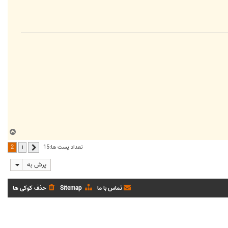
ب
ا
2
تعداد پست ها:15
1
قبلی
ل
ا
پرش به
تماس با ما
Sitemap
حذف کوکی ها