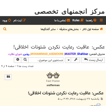
مرکز انجمنهای تخصصی
راهنما
Rules
تماس با ما
ثبت نام
ورود
ج
صفحه اول تالار
بخش‌‌هاي متفرقه
ساير گفتگوها
س
ت
عکس: عاقبت رعایت نکردن شئونات اخلاقی!
ج
و
مدیران انجمن:
Shahbaz
,
MASTER
,
MOHAMMAD_ASEMOONI
,
رونین
,
شوراي نظارت
جستجو
جستجوی پیش
ارسال پست
تعداد پست ها:1 • صفحه
1
از
1
Fast Poster
snifferman
عکس: عاقبت رعایت نکردن شئونات اخلاقی!
پ
یک‌شنبه ۲۷ اردیبهشت ۱۳۸۸, ۳:۴۶ ب.ظ
س
ت