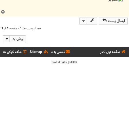
ب
ا
ارسال پست
ل
ا
تعداد پست ها:1 • صفحه
1
از
1
پرش به
صفحه اول تالار
تماس با ما
Sitemap
حذف کوکی ها
CentralClubs
|
PHPBB