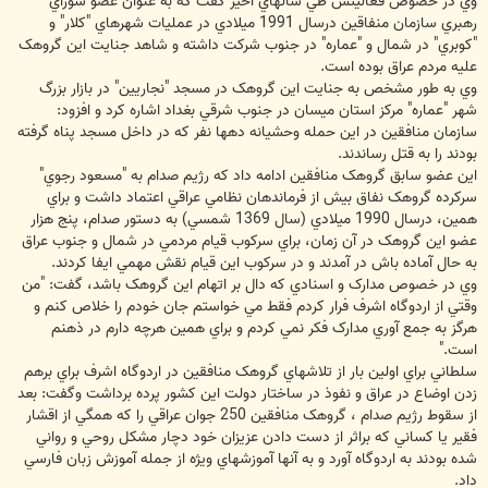
وي در خصوص فعاليتش طي سالهاي اخير گفت که به عنوان عضو شوراي
رهبري سازمان منفاقين درسال 1991 ميلادي در عمليات شهرهاي "کلار" و
"کوبري" در شمال و "عماره" در جنوب شرکت داشته و شاهد جنايت اين گروهک
عليه مردم عراق بوده است.
وي به طور مشخص به جنايت اين گروهک در مسجد "نجاريين" در بازار بزرگ
شهر "عماره" مرکز استان ميسان در جنوب شرقي بغداد اشاره کرد و افزود:
سازمان منافقين در اين حمله وحشيانه دهها نفر که در داخل مسجد پناه گرفته
بودند را به قتل رساندند.
اين عضو سابق گروهک منافقين ادامه داد که رژيم صدام به "مسعود رجوي"
سرکرده گروهک نفاق بيش از فرماندهان نظامي عراقي اعتماد داشت و براي
همين، درسال 1990 ميلادي (سال 1369 شمسي) به دستور صدام، پنج هزار
عضو اين گروهک در آن زمان، براي سرکوب قيام مردمي در شمال و جنوب عراق
به حال آماده باش در آمدند و در سرکوب اين قيام نقش مهمي ايفا کردند.
وي در خصوص مدارک و اسنادي که دال بر اتهام اين گروهک باشد، گفت: "من
وقتي از اردوگاه اشرف فرار کردم فقط مي خواستم جان خودم را خلاص کنم و
هرگز به جمع آوري مدارک فکر نمي کردم و براي همين هرچه دارم در ذهنم
است."
سلطاني براي اولين بار از تلاشهاي گروهک منافقين در اردوگاه اشرف براي برهم
زدن اوضاع در عراق و نفوذ در ساختار دولت اين کشور پرده برداشت وگفت: بعد
از سقوط رژيم صدام ، گروهک منافقين 250 جوان عراقي را که همگي از اقشار
فقير يا کساني که براثر از دست دادن عزيزان خود دچار مشکل روحي و رواني
شده بودند به اردوگاه آورد و به آنها آموزشهاي ويژه از جمله آموزش زبان فارسي
داد.