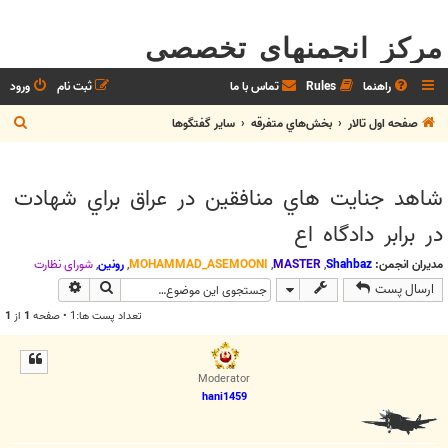
مرکز انجمنهای تخصصی
راهنما
Rules
تماس با ما
ثبت نام
ورود
ج
صفحه اول تالار
بخش‌‌هاي متفرقه
ساير گفتگوها
س
ت
شاهد جنايت هاي منافقين در عراق براي شهادت
ج
در برابر دادگاه اع
و
مدیران انجمن:
Shahbaz
,
MASTER
,
MOHAMMAD_ASEMOONI
,
رونین
,
شوراي نظارت
جستجو
جستجوی پیش
ارسال پست
تعداد پست ها:1 • صفحه
1
از
1
Moderator
hani1459