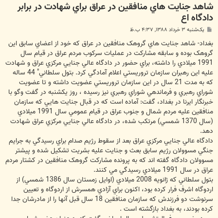
شاهد جنايت هاي منافقين در عراق براي شهادت در برابر
دادگاه اع
پ
یک‌شنبه ۳ خرداد ۱۳۸۸, ۴:۳۷ ب.ظ
س
ت
بغداد- شاهد جنايت هاي گروهک منافقين در عراق که خود از اعضاي سابق اين
گروهک بوده و سابقه مشارکت در عمليات سرکوب مردم عراق در قيام سال
1991 ميلادي را داشته، براي حضور در دادگاه عالي جنايي مرکزي عراق و شهادت
عليه اين رهبران سازمان تروريستي اعلام آمادگي کرد. بتول سلطاني" 44 ساله
که به مدت 21 سال در اين سازمان تروريستي عضويت داشته و تا عضويت
شوراي رهبري و فرماندهي شوراي رهبري نيز رسيده ، روز يکشنبه در گفت وگو با
خبرنگار ايرنا در بغداد، گفت: آماده است که در قبال جنايت هايي که سازمان
منافقين عليه مردم شمال و جنوب عراق در قيام عمومي سال 1991 ميلادي
(سال 1370 شمسي) مرتکب شده، در دادگاه عالي جنايي مرکزي عراق شهادت
دهد.
دادگاه عالي جنايي مرکزي عراق بعد از سقوط رژيم صدام براي رسيدگي به جرايم
جنگي مسوولان رژيم سابق بعث و جنايت عليه بشريت تشکيل شده و پيشتر
مسوولان دادگاه گفته اند که به پرونده مشارکت گروهک منافقين در کشتار مردم
عراق در سال 1991 ميلادي رسيدگي مي کنند.
بتول سلطاني که ژانويه 2008 ميلادي (اوايل زمستان سال 1386 شمسي) از
اردوگاه اشرف فرار کرده بود، اکنون براي آزادي همسرش از اردوگاه و تعيين
سرنوشت دو فرزندش که سازمان منافقين 18 سال قبل آنها را از مادرشان جدا
کرده بودند، به بغداد بازگشته است .