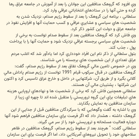
وي افزود که گروهک منافقين اين جوانان را بعد از آموزش در جامعه عراق رها
کرده و حتي آنها را در ستادهاي انتخاباتي عراقي وارد کرد.
سلطاني ، برنامه اين گروهک را بعد از سقوط رژيم صدام، نزديک شدن به
شخصيت هاي سياسي و عشايري عراقي و کسب حمايت آنها و افزايش نفوذ در
جامعه عراق و دولت اين کشور ذکر کرد.
وي فاش کرد که گروهک منافقين بعد از سقوط صدام توانست به برخي از
شخصيت هاي سياسي برجسته عراقي نزديک شود و حمايت آنها را با پرداخت
پول ، جذب کند.
بتول سلطاني از ذکر نام اين افراد خودداري کرد اما يادآور شد که اغلب مردم
عراق تعدادي از اين شخصيت هاي برجسته را مي شناسند.
وي در خصوص تامين مالي گروهک نفاق بعد از سقوط رژيم صدام، گفت:
گروهک منافقين در قبال سرکوب قيام 1991 توانست از رژيم صدام پاداش مالي
کلاني بگيرد و از طريق آن، شرکتهايي در داخل و خارج عراق تاسيس کرد و اکنون
اين شرکتها ، پشتيبان مالي آن هستند.
سلطاني همچنين فاش کرد که برخي از شخصيت ها و نهادهاي اروپايي هزينه
هاي تبليغات براي اين گروه تروريستي را متقبل شده اند تا چهره اي زيبا از
سازمان منافقين به نمايش بگذارند.
وي با اشاره به گفت وگوهايي که با سرکردگان منافقين قبل از جدايي از اين
گروهک داشته ، هشدار داد که اگر فرصت براي سازمان منافقين فراهم شود آنها
دوباره فعاليت مسلحانه و تروريستي خود را از سر مي گيرند.
سلطاني گفت: " هرچند بعد از سقوط رژيم صدام، گروهک منافقين در ظاهر
سلاحهاي خود را تحويل نيروهاي آمريکايي داد، اما اگر فرصت براي اين سازمان