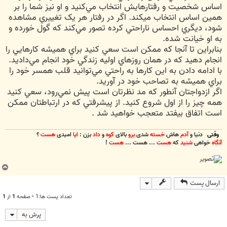
اساس شخصيت و رفتارهايش انتخاب مي‌کنيد و او نيز شما را بر
همين اساس انتخاب ميکند. اگر در رفتار هر يک تغييري مشاهده
شود، ديگري احساس ناراحتي کرده تصور مي‌کند که گول خورده و
به او خيانت شده.
بنابراين تا آنجا که ممکن است سعي کنيد براي هميشه کارهايي را
انجام دهيد که در همان روزهاي اوليه زندگي خود انجام مي‌داديد.
با ادامه دادن به اين کارها به راحتي مي‌توانيد قلب همسر خود را
براي هميشه به تصاحب خود در آوريد.
اگر ازدواجتان آنطور که مد نظرتان است پيش نمي‌رود، سعي کنيد
همه چيز را از اول شروع کنيد. از پيشرفتي که در ارتباطتان ممکن
است اتفاق بيفتد متعجب خواهيد شد .
وقتی
دنیا و
آدم
هاش
خسته
شدی
برو
بالای
کوه
و
داد
بزن :
ایا
امیدی
هست
؟
آنگاه
خواهی
شنید
که
هست
... هست ...
هست
!
ب
ا
ارسال پست
ل
ا
تعداد پست ها:1 • صفحه
1
از
1
پرش به