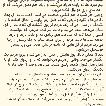
تيم مورد علاقه بابك فرياد مي‌کشد و بابك هم تصور مي‌کند که او
از تماشاي بازي فوتبال لذت مي‌برد.
زوجين هر شب با هم تلفني صحبت مي‌کنند، احساسات، آرزوها،
ناکامي‌ها و کليه وقايعي که در طول روز برايشان اتفاق افتاده را با
يکديگر در ميان مي‌گذارند. مريم از روي گشاده اي که بابك از خود
نشان مي‌دهد لذت مي‌برد و بابك نيز لذت مي‌برد که توانسته
کسي را پيدا کند که شباهت‌هاي زيادي به او دارد. بارها و بارها
جمعه شب‌ها بابك مريم را براي صرف شام به يک رستوران زيبا
مي‌برد. مريم از گل‌هايي که بابك برايش هديه مي‌آورد بسيار
خوشحال مي‌شود.
بعد از مدتي بابك پول‌هايش را پس انداز مي‌کند و براي مريم يک
انگشتر مي‌خرد. وقتي از مريم مي‌خواهد که با او ازدواج کند، او با
کمال ميل قبول کرده، پاسخ مثبت مي‌دهد و بعد از چند ماه با
يکديگر ازدواج مي‌کنند.
براي يک سال اول هر دو بسيار شاد و خوشحال هستند، اما در
نيمه‌هاي سال دوم کم کم همه چيز تغيير مي‌کند. مريم حرف
مادرش را گوش داده، موهايش را کوتاه مي‌کند تا سريع تر بتواند
آنها را درست کند. او در اين مورد به هيچ وجه با بابك مشورت
نميکند زيرا آرايشگر از قبل به او گفته" موهاي توست و نه
همسرت." زماني که مريم به خانه مي‌آيد بابك متوجه کوتاه شدن
موها مي‌شود.