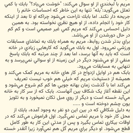
مريم با لبخندي از او سوال مي‌کند: "خوشت مي‌ياد؟" بابك با کمي
تعلل مي‌گويد:"بله" تنها به اين خاطر که احساسات خانم را
جريحه دار نکند. اما بابك ناراحت مي‌شود چراکه او تا بعد از اينکه
کار خود را انجام داده، از او هيچ نظري نخواسته بود. به همين
دليل احساس مي‌کند که مريم کمي غير صميمي است و کم کم
در حال دورشدن از او مي‌باشد.
براي بدتر شدن روابط، مريم به همراه بابك به تماشاي مسابقات
ورزشي نمي‌رود. اول به بابك مي‌گويد که کارهايي زيادي در خانه
است که بايد به آنها برسد، اما بعد از چند مرتبه که بابك پاسخ
منفي از او مي‌شنود ديگر در اين زمينه از او سوالي نمي‌پرسد و به
تنهايي به مسابقات مي‌رود.
بابک هم در اوايل ازدواج در کار هاي خانه به مريم کمک مي‌کند و
هميشه از دستپخت مريم که خيلي هم خوب نيست تعريف
مي‌کند اما با گذشت زمان بهانه جويي ها کم کم شروع مي‌شود و
اين نقطه آغاز يک شکاف بين آنهاست. بابک که از سر کار به خانه
مي‌آيد خسته است و ديگر از روي مبل تکان نميخورد و به تلويز
يون چشم دوخته است و .....
به دليل شکافي که در بين اين دو نفر به وجود آمده، بابك از
محل کار خود با مريم تماس نمي‌گيرد. اول فراموش مي‌کند که در
اوقات بيکاري تماس بگيرد و پس از مدتي اين کار به طور کامل
قطع مي‌شود. او ديگر براي مريم گل هم نمي‌آورد زيرا آنقدر خسته