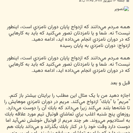
پ
جمعه ۱۳ شهریور ۱۳۸۸, ۱۰:۴۵ ب.ظ
س
ت
هـمـه مــردم مي‌دانند که ازدواج پايان دوران نامزدي است، اينطور
نيست؟ نه. شما و يا نامزدتان تصور مي‌کنيد که بايد به کارهايي
که در دوران نامزدي انجام مي‌داده ايد، ادامه دهيد.
ازدواج: دوران نامزدي به پايان رسيده
هـمـه مــردم مي‌دانند که ازدواج پايان دوران نامزدي است، اينطور
نيست؟ نه. شما و يا نامزدتان تصور مي‌کنيد که بايد به کارهايي
که در دوران نامزدي انجام مي‌داده ايد، ادامه دهيد.
قبل و بعد
اجازه دهيد من با يک مثال اين مطلب را برايتان بيشتر باز کنم.
"مريم" با "بابك" ازدواج مي‌کند. مريم در دوران نامزدي موهايش را
تا شانه‌ها بلند مي‌کند زيرا مي‌داند که بابك آن را دوست مي‌دارد.
روزهاي پنج شنبه اغلب براي تماشاي فوتبال تيم مورد علاقه بابك
به استاديوم مي‌روند. هر چند مريم از فوتبال خوشش نمي‌آيد اما
دوست دارد وقت خود را در کنار بابك بگذراند و مي‌داند بابك هم
دوست دارد که با او به تماشاي مسابقه بنشيند. او براي پيروزي