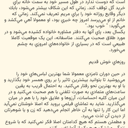
است که دوست ندارد در طول مسير خود به سمت خانه براي
خريد گل توقف کند. زماني که اين شکاف بيشتر مي‌شود، بابك
ديگر وقايع روزانه خود را براي مريم تعريف نمي‌کند. زماني که
خانم از او مي‌پرسد امروز چه خبري بود، او معمولا آهي مي‌کشد و
مي‌گويد: " خوب بود."
يکسال بعد، پاي آنها به دفتر مشاوره خانواده کشيده مي‌شود و در
مورد طلاق صحبت مي‌کنند. متاسفانه، اين يک موقعيت کاملا
طبيعي است که در بسياري از خانواده‌هاي امروزي به چشم
مي‌خورد.
روزهاي خوش قديم
در حين دوران نامزدي معمولا شما بهترين لباس‌هاي خود را
مي‌پوشيد تا بتوانيد بيشترين تاثير را بر روي همسر خود بگذاريد و
با او به بهترين نحو رفتار مي‌کنيد. به احتمال قريب به يقين
ساعت‌هاي متمادي به صورت تلفني با هم صحبت مي‌کنيد و در
اين ميان کليه احساسات، آرزوها و علايق خود را با هم در ميان
مي‌گذاريد. شايد به تماشاي فيلمي برويد که اصلا خوشتان نمي‌آيد
اما اين کار را تنها به آن خاطر انجام مي‌دهيد که زن و يا شوهرتان
از ديدن آن لذت مي‌برد.
و مطمئن هستم که هيچ کدامتان اصلا فکر نمي‌کنيد که با شروع
زندگي مشترک هيچ يک از آنها تغيير کنند.