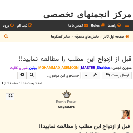
مرکز انجمنهای تخصصی
راهنما
Rules
تماس با ما
ثبت نام
ورود
ج
صفحه اول تالار
بخش‌‌هاي متفرقه
ساير گفتگوها
س
ت
قبل از ازدواج اين مطلب را مطالعه نماييد‍!!
ج
و
مدیران انجمن:
Shahbaz
,
MASTER
,
MOHAMMAD_ASEMOONI
,
رونین
,
شوراي نظارت
جستجو
جستجوی پیش
ارسال پست
تعداد پست ها:1 • صفحه
1
از
1
Rookie Poster
MeysaMPC
قبل از ازدواج اين مطلب را مطالعه نماييد‍!!