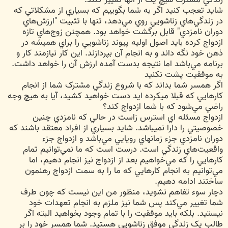
شايد تعجب کنيد اگر به شما بگوييم که بسياري از مشکلاتي که
در زندگي‌هاي زناشويي روي مي‌دهد، تنها با تثبيت "ارزش‌هاي
دوران نامزدي" قابل برگشت خواهد بود. همچنن زوج‌هاي تازه
ازدواج کرده بايد اصول اوليه پيوند زناشويي را براي هميشه در
ذهن خود نگه داند و به انجام آن بپردازند. اين کار نيازمند کار و
برنامه مي‌باشد اما نتيجه بدست آمده ارزش آن را خواهد داشت.
به موفقيت پشت نکنيد
اگر همسر شما بداند که با شروع زندگي مشترک شما از انجام
کارهايي که قبلا ميکرده ايد دست خواهيد کشيد، آيا به هيچ وجه
راضي مي‌شود که با شما ازدواج کند؟
ازدواج مسئله اي استرس زاست در حالي که نامزدي چنين
خصوصيتي را دارا نميباشد. شايد بسياري از افراد معتقد باشند که
دوران نامزدي جزء زمانهاي رويايي مي‌باشد و ازدواج جزء
واقعيت‌هاي زندگي است. درست است که ما نمي‌توانيم تمام
کارهايي را که مي‌خواهيم بعد از ازدواج نيز انجام دهيم، اما
مي‌توانيم به انجام کارهايي که ما را به سمت ازدواج رهنمون
ساختند ادامه دهيم.
دچار سوء تفاهم نشويد، منظور من اين نيست که چون طرف
شما تغيير مي‌کند پس شما نيز ملزم به انجام تعهدات خود
نيستيد. بلکه بايد موفقيت را با تمام وجود بخواهيد البته اگر
طالب يک زندگي موفق زناشويي هستيد. شما همسر خود را بر