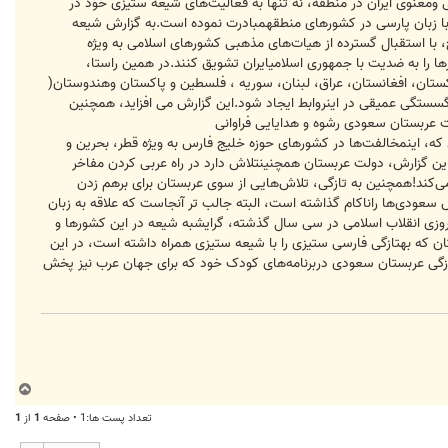
یشتر با نفوذ فرهنگی ومعنوی ایران در منطقه، نه تنها به فعالیت‌های شیعه ستیزی خود در
 با زبان پارسی در کشورهای منطقهمبادرت نموده است.به گزارش شيعه
 با استقبال گسترده از هیات‌های مذهبی کشورهای اسلامی به ویژه
ا را به ضدیت با جمهوری اسلامیایران تشویق کنند.در همین راستا،
کستان، افغانستان، عراق، لبنان، سوریه ، فلسطین و پاکستان وهندوستان(
گسستگی عمیقی در اینروابط ایجاد شود.این گزارش می افزاید، همچنین
لت عربستان سعودی رشوه و هدایایی فراوانی
ه عربی گزارش می‌دهند که، اینمخالفت‌ها در کشورهای حوزه خلیج فارس به ویژه قطر، بحرین و
یه این گزارش، دولت عربستان همچنینتلاش دارد در راه عربی کردن مفاخر
 می‌کند!همچنین به تازگی، تلاش‌هایی از سوی عربستان برای برهم زدن
‌ سعودی‌ها راناکام گذاشته است، البته جالب تر آنجاست که علاقه به زبان
روزی انقلاب اسلامی در سی سال گذشته، گرایشبه شیعه در این کشورها و
که بهتازگی فارسی ستیزی را با شیعه ستیزی همراه داشته است، در این
 تازگی عربستان سعودی دربرنامه‌های کودک خود که برای جهان عرب نیز پخش
ب
ا
تعداد پست ها:1 • صفحه
1
از
1
ل
ا