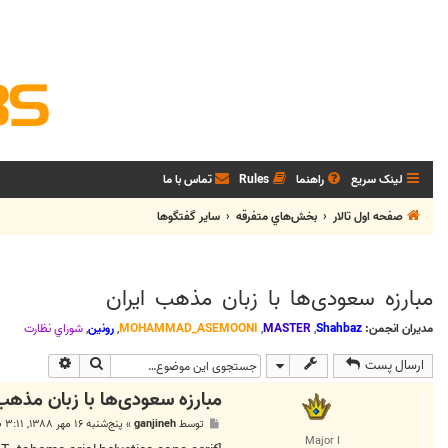
لینک سریع
راهنما
Rules
تماس با ما
صفحه اول تالار
بخش‌‌هاي متفرقه
ساير گفتگوها
مبارزه سعودی‌ها با زبان مذهب ايران
مدیران انجمن:
Shahbaz
,
MASTER
,
MOHAMMAD_ASEMOONI
,
رونین
,
شوراي نظارت
جستجو
جستجوی پی
ارسال پست
مبارزه سعودی‌ها با زبان مذهب 
پ
توسط
ganjineh
»
پنج‌شنبه ۱۶ مهر ۱۳۸۸, ۳:۱۱ ب.ظ
س
Major I