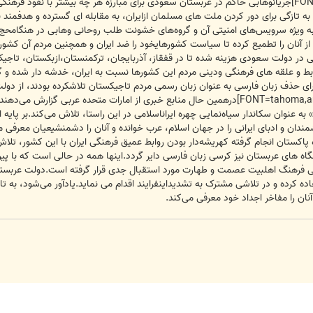
[FONT=tahoma,arial,helvetica,sans-serif]جریانوهابی حاکم در عربستان سعودی برای مبارزه هر چه ب
ه تازگی برای دور کردن ملت های مسلمان ازایران، به مقابله ای گسترده و هدفمند
 وبه ویژه سرویس‌های امنیتی آن و گروه‌های خشونت طلب روحانی وهابی در هنگامحج،
ز آنان را تطمیع کرده تا سیاست کشورهایخود را ضد ایران و همچنین مردم آن کشوره
بی در دولت سعودی هزینه شده تا در قفقاز، آذربایجان، ترکمنستان،ازبکستان، تاجی
بط و علقه های فرهنگی ودینی مردم این کشورها نسبت به ایران، خدشه دار شده و 
برای حذف زبان فارسی به عنوان زبان رسمی مردم تاجیکستان تلاشکرده بودند، از دو
[FONT=tahoma,arial,helvetica,sans-serif]درهمین حال منابع خبری از امارات متحد
» به عنوان سکاندار سیاه‌نمایی چهره ایراناسلامی در این راستا، تلاش می‌کند.بر پا
شمندان و ادبای ایرانی را در جهان اسلام، عرب خوانده و آنان را دشمنشیعیان معرفی
اکستان انجام گرفته کهریشه‌دار بودن روابط عمیق فرهنگی ایران با این کشور، تلاش
 های عربستان نیز کرسی زبان فارسی دایر گردد.اینها همه در حالی است که با پی
 فرهنگ اهلبیت عصمت و طهارت مورد استقبال جدی قرار گرفته است.دولت عربستان 
ده کرده و در تلاشی مشترک به تشدیداینفرایند اقدام می نماید.یادآور می‌شود، به
آنان را مفاخر اجداد خود معرفی می‌کند.