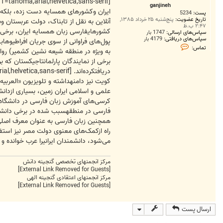
ت
ganjineh
ایران وکشورهای همسایه دست زده، بلکه ب
پست:
5234
تاریخ عضویت:
پنج‌شنبه ۲۵ خرداد ۱۳۸۵,
آنلاين به نقل از تابناک، دولت عربستان
۲:۴۷ ب.ظ
کشورهایفارسی زبان همسایه ایران، برخی ا
سپاس‌های ارسالی:
1747 بار
سپاس‌های دریافتی:
4179 بار
پول‌های فراوانی از سوی جریان افراطیوها
ت
تماس:
به ویژه در منطقه شیعه نشین کشمیر) روا
م
ا
برخی از نمایندگان پارلمانتاجیکستان که 
س
دریافتکرده‌اند.
g
a
کویت نیز دامنهداشته و تلویزیون «العربیه
n
j
علمی و اسلامی ایران زمین، بسیاری ازدان
i
کرسی‌های آموزش زبان فارسی در دانشگاه پ
n
e
فارسی در منطقهسبب شده در برخی دانشگاه
h
همچنین زبان فارسی به عنوان معرف اصلی
راه ازکمک‌های معنوی دولت مصر نیز استفا
می‌شود، دانشمندان ایرانیرا عرب خوانده و 
مرکز انجمنهای تخصصی گنجینه دانش
[External Link Removed for Guests]
مرکز انجمنهای اعتقادی گنجینه الهی
[External Link Removed for Guests]
ارسال پست