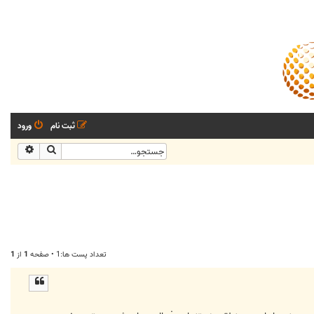
ثبت نام
ورود
جستجو
جستجو
تعداد پست ها:1 • صفحه
1
از
1