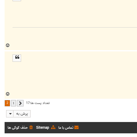
ا
ب
ا
ل
ا
ب
ا
2
تعداد پست ها:17
1
قبلی
ل
ا
پرش به
تماس با ما
Sitemap
حذف کوکی ها