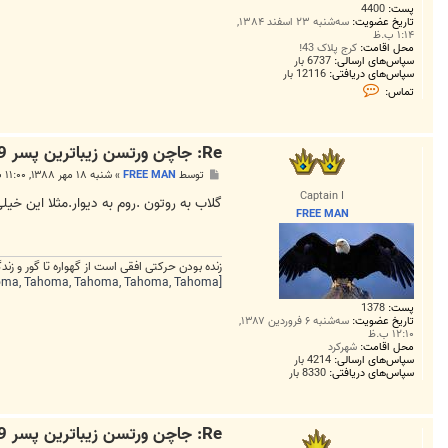
پست:
4400
تاریخ عضویت:
سه‌شنبه ۲۳ اسفند ۱۳۸۴,
۱:۱۴ ب.ظ
محل اقامت:
کرج پلاک 43!
سپاس‌های ارسالی:
6737 بار
سپاس‌های دریافتی:
12116 بار
ت
تماس:
م
ا
س
M
Re: جاچن ورتسن زيباترين پسر 19 ساله دنيا!
o
h
پ
توسط
FREE MAN
»
شنبه ۱۸ مهر ۱۳۸۸, ۱۱:۰۰ ب.ظ
a
س
m
Captain I
ت
گلاب به روتون .روم به دیوار.مثلا این خی
m
FREE MAN
a
d
1
9
زنده بودن حرکتی افقی است از گهواره تا گور و ز
8
5
[FONT=Tahoma, Tahoma, Tahoma, Tahoma, Tahoma][HIGHLIGHT=#fef8e0]انسان ها دو دسته اند: آن هایی که بیدارند در تاریکی و آن هایی که خوابند در
پست:
1378
تاریخ عضویت:
سه‌شنبه ۶ فروردین ۱۳۸۷,
۱۲:۱۰ ب.ظ
محل اقامت:
شهرکرد
سپاس‌های ارسالی:
4214 بار
سپاس‌های دریافتی:
8330 بار
Re: جاچن ورتسن زيباترين پسر 19 ساله دنيا!