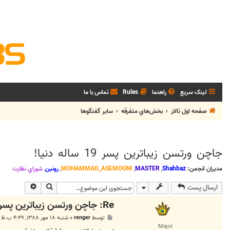
لینک سریع
راهنما
Rules
تماس با ما
صفحه اول تالار
بخش‌‌هاي متفرقه
ساير گفتگوها
جاچن ورتسن زيباترين پسر 19 ساله دنيا!
مدیران انجمن:
Shahbaz
,
MASTER
,
MOHAMMAD_ASEMOONI
,
رونین
,
شوراي نظارت
جستجو
جستجوی پی
ارسال پست
Re: جاچن ورتسن زيباترين پسر 19 ساله دنيا!
پ
توسط
renger
»
شنبه ۱۸ مهر ۱۳۸۸, ۴:۴۹ ب.ظ
س
Major