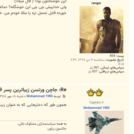
ت
این خوشکلتون بود! ( قال میلاد)
renger
ولی خداییش چی چی این خوشگله؟ دماغش و
خورده قابل تحمل تره یا مثلا خودم من. 
پست:
854
تاریخ عضویت:
سه‌شنبه ۴ دی ۱۳۸۶, ۶:۴۲
ق.ظ
سپاس‌های ارسالی:
361 بار
سپاس‌های دریافتی:
837 بار
Re: جاچن ورتسن زيباترين پسر 19 ساله دنيا!
پ
توسط
Mohammad 1985
»
شنبه ۱۸ مهر ۱۳۸۸, ۵:۳۰ ب.ظ
س
Captain II
ت
همون طور که دخترهایی که به عنوان زیبا
Mohammad 1985
به همه سياستمداران مشکوک باش.
جکسون براون