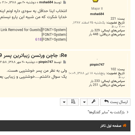
پ
توسط
moha684
»
دوشنبه ۲۰ مهر ۱۳۸۸, ۲:۱۰ ب.ظ
س
Major II
ت
انتخاب اینا حداقل یه سودی داره اونم این
moha684
خدایا شکرت که من شبیه این یارو نیستم.د
پست:
221
تاریخ عضویت:
یک‌شنبه ۲۵ اسفند ۱۳۸۷,
۷:۰۰ ب.ظ
[External Link Removed for Guests]
[FONT=System]
سپاس‌های ارسالی:
329 بار
سپاس‌های دریافتی:
448 بار
[FONT=System]
618
[FONT=System]
Re: جاچن ورتسن زيباترين پسر 19 ساله دنيا!
-
پ
توسط
pinpin747
»
دوشنبه ۲۰ مهر ۱۳۸۸, ۲:۵۸ ب.ظ
pinpin747
س
پست:
102
ت
ولی به نظر من پسر خوشتیپی هست.
تاریخ عضویت:
پنج‌شنبه ۱۸ تیر ۱۳۸۸, ۱۰:۰۹
یک سوال داشتم....خوشتیپی و زیبایی یع
ب.ظ
سپاس‌های ارسالی:
233 بار
سپاس‌های دریافتی:
251 بار
ارسال پست
بازگشت به “ساير گفتگوها”
صفحه اول تالار