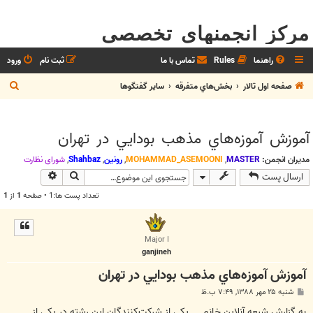
مرکز انجمنهای تخصصی
راهنما
Rules
تماس با ما
ثبت نام
ورود
ج
صفحه اول تالار
بخش‌‌هاي متفرقه
ساير گفتگوها
س
ت
آموزش آموزه‌هاي مذهب بودايي در تهران
ج
و
مدیران انجمن:
MASTER
,
MOHAMMAD_ASEMOONI
,
رونین
,
Shahbaz
,
شوراي نظارت
جستجو
جستجوی پیش
ارسال پست
تعداد پست ها:1 • صفحه
1
از
1
Major I
ganjineh
آموزش آموزه‌هاي مذهب بودايي در تهران
پ
شنبه ۲۵ مهر ۱۳۸۸, ۷:۴۹ ب.ظ
س
ت
به گزارش شيعه آنلاين خانم ... يكي از شركت‌كنندگان اين رشته در يكي از