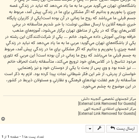
باشگاه‌هاي تهران مي‌گويد مربي ما به ما ياد مي‌دهد كه نبايد در زندگي غصه
چيزي را بخوريم و بدانيم كه اگر مشكلي براي ما در زندگي پيش آمد، مربوط به
جسم قبلي ما مي‌باشد كه روح ما زماني در آن بوده است!يكي از كاربران پايگاه
خبري شيعه آنلاين با ارسال مطلبي نوشت: با خبر شديم متأسفانه در برخي
كلاس‌هاي يوگا كه در يكي از مناطق تهران برگزار مي‌شود، آموزه‌هاي مذهب
خرافه بودايي آموزش داده مي‌شود. خانم ... يكي از شركت‌كنندگان اين رشته در
يكي از باشگاه‌هاي تهران مي‌گويد: مربي ما به ما ياد مي‌دهد كه نبايد در زندگي
غصه چيزي را بخوريم و بدانيم كه اگر مشكلي براي ما در زندگي پيش آمد، مربوط
به جسم قبلي ما مي‌باشد كه روح ما زماني در آن بوده است! اين مربي كه تئوري
مردود تناسخ را در كلاس‌هاي خود ترويج مي‌كند، متأسفانه باعث انحراف خانم
... نيز شده بود و وي پس از بحث با يكي از دوستان خود و نيز راهنمايي
خواستن از پدرش، از شر اين فكر شيطاني نجات پيدا كرده بود. لازم به ذكر است
متأسفانه باز هم غفلت نهادهاي فرهنگي و نظارتي و مسئولان ذيربط در كشور،
در اين موضوع به چشم مي‌خورد.
مرکز انجمنهای تخصصی گنجینه دانش
[External Link Removed for Guests]
مرکز انجمنهای اعتقادی گنجینه الهی
[External Link Removed for Guests]
ب
ا
ارسال پست
ل
ا
تعداد پست ها:1 • صفحه
1
از
1