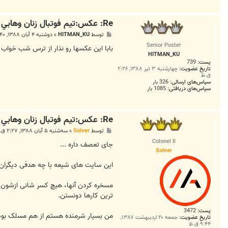
Re: عكس:تيم فوتبال زنان وهابي
پ
توسط
HITMAN_KU
»
دوشنبه ۴ آبان ۱۳۸۸, ۸:۴۰ ب.ظ
س
Senior Poster
ت
بابا این عکسها رو نذار از ترس شب خواب ب
HITMAN_KU
پست:
739
تاریخ عضویت:
چهارشنبه ۳ تیر ۱۳۸۸, ۲:۲۶
ق.ظ
سپاس‌های ارسالی:
326 بار
سپاس‌های دریافتی:
1085 بار
Re: عكس:تيم فوتبال زنان وهابي
پ
توسط
Solver
»
سه‌شنبه ۵ آبان ۱۳۸۸, ۲:۲۷ ق.ظ
س
Colonel II
ت
جای تعصف داره ...
Solver
این سایت های شیعه با چه هدفی دیگران را
مسخره کردن آنها، هیچ کسر شانی ازشون ن
ترین کارها دونستن.
پست:
3472
من بسیار شرمنده هستم از هم مسلک بودن 
تاریخ عضویت:
جمعه ۲۰ اردیبهشت ۱۳۸۷,
۹:۴۴ ق.ظ