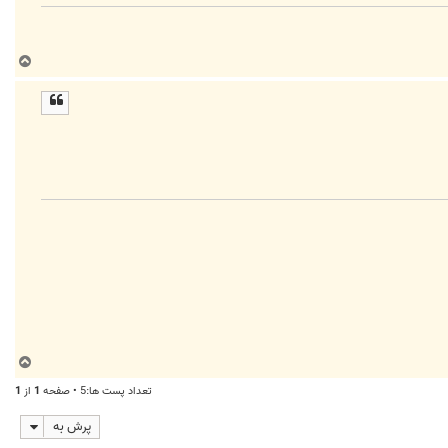
ب
ا
ل
ا
ب
ا
تعداد پست ها:5 • صفحه
1
از
1
ل
ا
پرش به