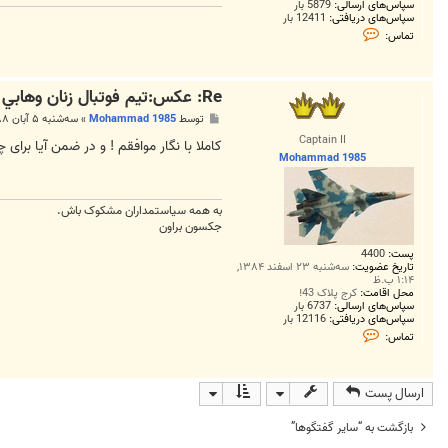
سپاس‌های ارسالی:
5879 بار
سپاس‌های دریافتی:
12411 بار
ت
تماس:
م
ا
س
S
Re: عكس:تيم فوتبال زنان وهابي
o
l
پ
توسط
Mohammad 1985
»
سه‌شنبه ۵ آبان ۱۳۸۸, ۳:۰۳ ق.ظ
v
س
e
Captain II
ت
کاملا با نگار موافقم ! و در ضمن آیا برا
r
Mohammad 1985
به همه سياستمداران مشکوک باش.
جکسون براون
پست:
4400
تاریخ عضویت:
سه‌شنبه ۲۳ اسفند ۱۳۸۴,
۱:۱۴ ب.ظ
محل اقامت:
کرج پلاک 43!
سپاس‌های ارسالی:
6737 بار
سپاس‌های دریافتی:
12116 بار
ت
تماس:
م
ا
س
M
ارسال پست
o
h
a
بازگشت به “ساير گفتگوها”
m
m