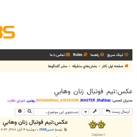
لینک سریع
راهنما
Rules
تماس با ما
صفحه اول تالار
بخش‌‌هاي متفرقه
ساير گفتگوها
عكس:تيم فوتبال زنان وهابي
مدیران انجمن:
Shahbaz
,
MASTER
,
MOHAMMAD_ASEMOONI
,
رونین
,
شوراي نظارت
جستجو
جستجوی پی
ارسال پست
عكس:تيم فوتبال زنان وهابي
پ
توسط
حسن2568
»
دوشنبه ۴ آبان ۱۳۸۸, ۷:۴۲ ب.ظ
س
Captain I