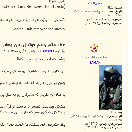
ت
بدون شرح
حسن2568
[External Link Removed for Guests]
پست:
820
تاریخ عضویت:
پنج‌شنبه ۱۸ مرداد ۱۳۸۶,
۱۱:۵۸ ب.ظ
سپاس‌های ارسالی:
4147 بار
باآزمايش hla وثبت نام در پايگاه پيوند مغز استخوان كشور در بيمارستان شريعتي شانس زندگي را در بيماران سرطان خون و... افزايش دهيد
سپاس‌های دریافتی:
2180 بار
[External Link Removed for Guests]
Re: عكس:تيم فوتبال زنان وهابي
پ
توسط
SAMAN
»
دوشنبه ۴ آبان ۱۳۸۸, ۸:۱۸ ب.ظ
س
Super Moderator
ت
واقعا که آدم نمیدونه چی بگه!!!
SAMAN
من کاری ندارم و وهابیت رو محکوم میکنم ا
چون در قرآن داریم که خدا به پیامبر دستو
یا مثلا آیه داریم که مشرکان رو به قتل ب
مشکل وهابیت تفسیر نا درست از قرآن ه
و مشکل دیگری هم که دارن این هست که مس
پست:
3101
تاریخ عضویت:
یک‌شنبه ۲۲ بهمن ۱۳۸۵,
۴:۲۵ ب.ظ
سپاس‌های ارسالی:
19718 بار
پیام حکم قتل خود شنفتن مرا خوشتر بود, از یک 
سپاس‌های دریافتی:
21369 بار