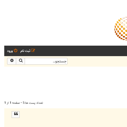
ثبت نام
ورود
جستجو
جستجو
تعداد پست ها:5 • صفحه
1
از
1