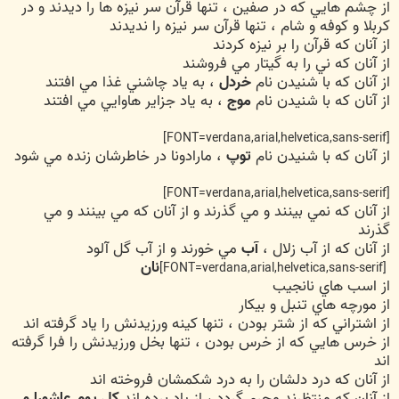
از چشم هايي که در صفين ، تنها قرآن سر نيزه ها را ديدند و در
کربلا و کوفه و شام ، تنها قرآن سر نيزه را نديدند
از آنان که قرآن را بر نيزه کردند
از آنان که ني را به گيتار مي فروشند
از آنان که با شنيدن نام
خردل
، به ياد چاشني غذا مي افتند
از آنان که با شنيدن نام
موج
، به ياد جزاير هاوايي مي افتند
[FONT=verdana,arial,helvetica,sans-serif]
از آنان که با شنيدن نام
توپ
، مارادونا در خاطرشان زنده مي شود
[FONT=verdana,arial,helvetica,sans-serif]
از آنان که نمي بينند و مي گذرند و از آنان که مي بينند و مي
گذرند
از آنان که از آب زلال ،
آب
مي خورند و از آب گل آلود
نان
[FONT=verdana,arial,helvetica,sans-serif]
از اسب هاي نانجيب
از مورچه هاي تنبل و بيکار
از اشتراني که از شتر بودن ، تنها کينه ورزيدنش را ياد گرفته اند
از خرس هايي که از خرس بودن ، تنها بخل ورزيدنش را فرا گرفته
اند
از آنان که درد دلشان را به درد شکمشان فروخته اند
از آنان که منتظرند محرم گردد ، از ياد برده اند
کل يوم عاشورا و