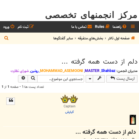
مرکز انجمنهای تخصصی
راهنما
Rules
تماس با ما
ثبت نام
ورود
ج
صفحه اول تالار
بخش‌‌هاي متفرقه
ساير گفتگوها
س
ت
دلم از دست همه گرفته ...
ج
و
مدیران انجمن:
Shahbaz
,
MASTER
,
MOHAMMAD_ASEMOONI
,
رونین
,
شوراي نظارت
جستجو
جستجوی پیش
ارسال پست
تعداد پست ها:1 • صفحه
1
از
1
Captain
كيارش
دلم از دست همه گرفته ...