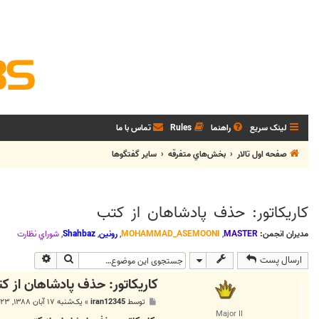
لینک سریع
راهنما
Rules
تماس با ما
صفحه اول تالار
بخش‌‌هاي متفرقه
ساير گفتگوها
کاریکاتور: حذف پادشاهان از کتب
مدیران انجمن:
MASTER
,
MOHAMMAD_ASEMOONI
,
رونین
,
Shahbaz
,
شوراي نظارت
جستجو
جستجوی پی
ارسال پست
کاریکاتور: حذف پادشاهان از ک
پ
توسط
iran12345
»
یک‌شنبه ۱۷ آبان ۱۳۸۸, ۴:۲۳ ب.ظ
س
Major II