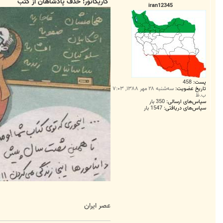
ت
کاریکاتور: حذف پادشاهان از کتب
iran12345
پست:
458
تاریخ عضویت:
سه‌شنبه ۲۸ مهر ۱۳۸۸, ۷:۰۳
ب.ظ
سپاس‌های ارسالی:
350 بار
سپاس‌های دریافتی:
1547 بار
عصر ایران