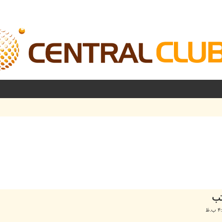
شرفته
تب