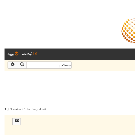
ثبت نام
ورود
جستجو
جستجو
تعداد پست ها:1 • صفحه
1
از
1