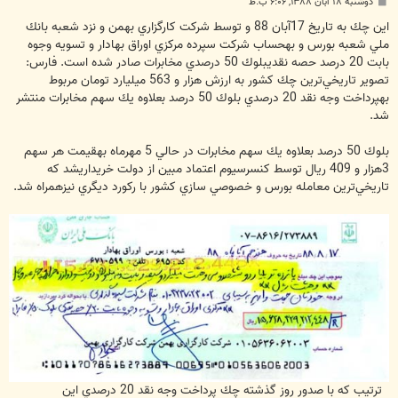
پ
دوشنبه ۱۸ آبان ۱۳۸۸, ۶:۰۶ ب.ظ
س
ت
اين چك به تاريخ 17آبان 88 و توسط شركت كارگزاري بهمن و نزد شعبه بانك
ملي شعبه بورس و بهحساب شركت سپرده مركزي اوراق بهادار و تسويه وجوه
بابت 20 درصد حصه نقديبلوك 50 درصدي مخابرات صادر شده است. فارس:
تصوير تاريخي‌ترين چك كشور به ارزش هزار و 563 ميليارد تومان مربوط
بهپرداخت وجه نقد 20 درصدي بلوك 50 درصد بعلاوه يك سهم مخابرات منتشر
شد.
بلوك 50 درصد بعلاوه يك سهم مخابرات در حالي 5 مهرماه بهقيمت هر سهم
3هزار و 409 ريال توسط كنسرسيوم اعتماد مبين از دولت خريداريشد كه
تاريخي‌ترين معامله بورس و خصوصي سازي كشور با ركورد ديگري نيزهمراه شد.
ترتيب كه با صدور روز گذشته چك پرداخت وجه نقد 20 درصدي اين