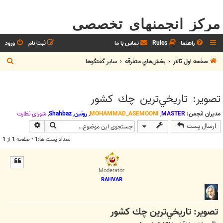
مرکز انجمنهای تخصصی
راهنما
Rules
تماس با ما
ثبت نام
ورود
ج
صفحه اول تالار
بخش‌‌هاي متفرقه
ساير گفتگوها
س
ت
تصوير: تاريخي‌ترين چك كشور
ج
و
مدیران انجمن:
MASTER
,
MOHAMMAD_ASEMOONI
,
رونین
,
Shahbaz
,
شوراي نظارت
جستجو
جستجوی پیش
ارسال پست
تعداد پست ها:1 • صفحه
1
از
1
Moderator
RAHVAR
تصوير: تاريخي‌ترين چك كشور