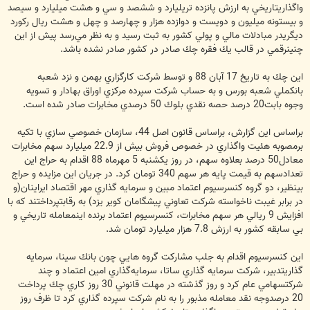
واگذاريتاريخي به ارزش پانزده تريليارد و ششصد و سي و هشت ميليارد و سيصد
و بيستونه ميليون و دويست و دوازده هزار و چهارصد و چهل و هشت ريال ركورد
ديگريدر مبادلات مالي و پولي كشور به ثبت رسيد و به نظر مي‌رسد پيش از اين
چنينرقمي در قالب يك فقره چك صادر در كشور صادر نشده باشد.
اين چك به تاريخ 17 آبان 88 و توسط شركت كارگزاري بهمن و نزد شعبه
بانكملي شعبه بورس و به حساب شركت سپرده مركزي اوراق بهادار و تسويه
وجوه بابت20 درصد حصه نقدي بلوك 50 درصدي مخابرات صادر شده است.
براساس اين گزارش،‌ براساس قانون اصل 44، سازمان خصوصي سازي با تكيه
برمصوبه هئيت واگذاري در خصوص فروش بيش از 22.9 ميليارد سهم مخابرات
معادل50 درصد بعلاوه سهم، در روز يكشنبه 5 مهرماه 88 اقدام به حراج اين
تعدادسهم به قيمت پايه هر سهم 340 تومان كرد. در جريان اين مزايده و حراج
بينظير، دو گروه كنسرسيوم اعتماد مبين و سرمايه گذاري مهر اقتصاد ايراينان(و
در برابر غيبت ناخواسته شركت تعاوني پيشگامان كوير يزد) به رقابتپرداختند كه با
افزايش 9 ريالي هر سهم مخابرات، كنسرسيوم اعتماد برنده اينمعامله تاريخي و
بي سابقه كشور به ارزش 7.8 هزار ميليارد تومان شد.
اين كنسرسيوم اقدام به جلب مشاركت گروه هايي چون بانك سينا،‌ سرمايه
گذاريتدبير، شركت سرمايه گذاري ساتا، سرمايه‌گذاري امين اعتماد و چند
شركتسهامي عام كرد و روز گذشته در مهلت قانوني 30 روز كاري چك پرداخت
20 درصدوجه نقد معامله مذبور را به نام شركت سپرده گذاري كرد تا ظرف روز