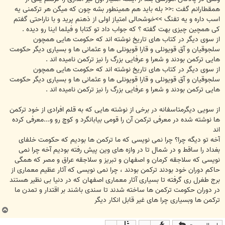
همقطارانم گفت :<< بله باید هم همینطور بشه چون که میگن هر ترکمنی یه
اسب داره و یه تفنگ >>خوشحالی امتیاز اولی از ذهنم پرید و با ناراحتی گفتم
کی همچین چیزی بهت گفته ؟ که جواب داد تو کتابا و فیلما اینا رو دیده .
از سوی دیگر در کتاب های تاریخ نوشته اند که حکومت هایی همچون
سلجوقیان و آق قویونلی و قارا قویونلی ها و عثمانی ها و بسیاری دیگر حکومت
هایی ترکمن بودند و شعرا و عرفایی بزرگ را نیز ترکمن نامیده اند .
از سوی دیگر در کتاب های تاریخ نوشته اند که حکومت هایی همچون
سلجوقیان و آق قویونلی و قارا قویونلی ها و عثمانی ها و بسیاری دیگر حکومت
هایی ترکمن بودند و شعرا و عرفایی بزرگ را نیز ترکمن نامیده اند .
از سویی دیگرمتاسفانه در برخی از نوشته هایی که به قلم افرادی از خود تركمن
ها نوشته شده در معرفی ترکمن آن را قومی بیابانگرد و کوچ رو و...معرفی کرده
اند
آخه تو دیگه چرا؟ چرا نمی نویسی که ما ترکمن ها بودیم که حکومت خلفای
بغداد را ساقط و در شمال تا در وازه های وین پیش رفته بودیم آخه چرا نمی
نویسی که سلاجقه کرمان و اصفهان و تبریز و سلاجقه عراق و مصر که همگی
حاکم دوران خود بودند ترکمن بودند ، چرا نمی نویسی که آثار عظیم معماری از
برج طغرل ری گرفته تا بسیاری آثار معماری اصفهان که در دنیا بی نظیر هستند
در دوران حکومت ترکمن ها ساخته شدند تا سندی باشند بر اقتدار و تمدن ما
ترکمن ها وبسیاری چرا های غیر قابل انکار دیگر
ب
ا