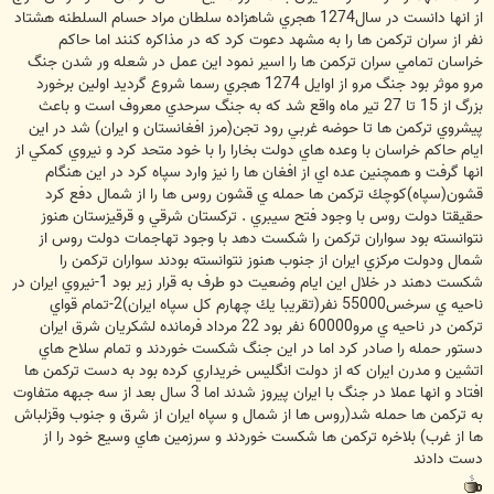
از انها دانست در سال1274 هجري شاهزاده سلطان مراد حسام السلطنه هشتاد
نفر از سران تركمن ها را به مشهد دعوت كرد كه در مذاكره كنند اما حاكم
خراسان تمامي سران تركمن ها را اسير نمود اين عمل در شعله ور شدن جنگ
مرو موثر بود جنگ مرو از اوايل 1274 هجري رسما شروع گرديد اولين برخورد
بزرگ از 15 تا 27 تير ماه واقع شد كه به جنگ سرحدي معروف است و باعث
پيشروي تركمن ها تا حوضه غربي رود تجن(مرز افغانستان و ايران) شد در اين
ايام حاكم خراسان با وعده هاي دولت بخارا را با خود متحد كرد و نيروي كمكي از
انها گرفت و همچنين عده اي از افغان ها را نيز وارد سپاه كرد در اين هنگام
قشون(سپاه)كوچك تركمن ها حمله ي قشون روس ها را از شمال دفع كرد
حقيقتا دولت روس با وجود فتح سيبري . تركستان شرقي و قرقيزستان هنوز
نتوانسته بود سواران تركمن را شكست دهد با وجود تهاجمات دولت روس از
شمال ودولت مركزي ايران از جنوب هنوز نتوانسته بودند سواران تركمن را
شكست دهند در خلال اين ايام وضعيت دو طرف به قرار زير بود 1-نيروي ايران در
ناحيه ي سرخس55000 نفر(تقريبا يك چهارم كل سپاه ايران)2-تمام قواي
تركمن در ناحيه ي مرو60000 نفر بود 22 مرداد فرمانده لشكريان شرق ايران
دستور حمله را صادر كرد اما در اين جنگ شكست خوردند و تمام سلاح هاي
اتشين و مدرن ايران كه از دولت انگليس خريداري كرده بود به دست تركمن ها
افتاد و انها عملا در جنگ با ايران پيروز شدند اما 3 سال بعد از سه جبهه متفاوت
به تركمن ها حمله شد(روس ها از شمال و سپاه ايران از شرق و جنوب وقزلباش
ها از غرب) بلاخره تركمن ها شكست خوردند و سرزمين هاي وسيع خود را از
دست دادند