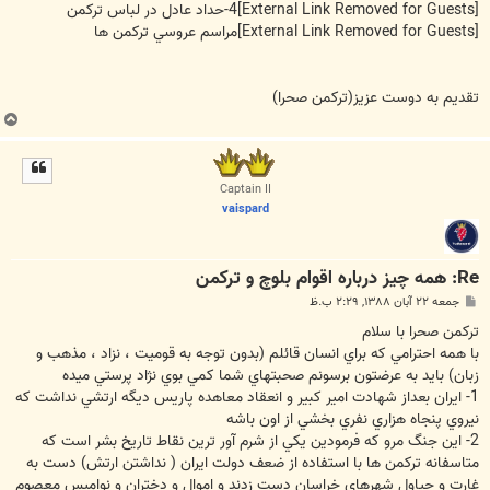
[External Link Removed for Guests]
4-حداد عادل در لباس تركمن
[External Link Removed for Guests]
مراسم عروسي تركمن ها
تقديم به دوست عزيز(تركمن صحرا)
ب
ا
ل
ا
Captain II
vaispard
Re: همه چيز درباره اقوام بلوچ و تركمن
پ
جمعه ۲۲ آبان ۱۳۸۸, ۲:۲۹ ب.ظ
س
ت
تركمن صحرا با سلام
با همه احترامي كه براي انسان قائلم (بدون توجه به قوميت ، نزاد ، مذهب و
زبان) بايد به عرضتون برسونم صحبتهاي شما كمي بوي نژاد پرستي ميده
1- ايران بعداز شهادت امير كبير و انعقاد معاهده پاريس ديگه ارتشي نداشت كه
نيروي پنجاه هزاري نفري بخشي از اون باشه
2- اين جنگ مرو كه فرمودين يكي از شرم آور ترين نقاط تاريخ بشر است كه
متاسفانه تركمن ها با استفاده از ضعف دولت ايران ( نداشتن ارتش) دست به
غارت و چپاول شهرهاي خراسان دست زدند و اموال و دختران و نواميس معصوم