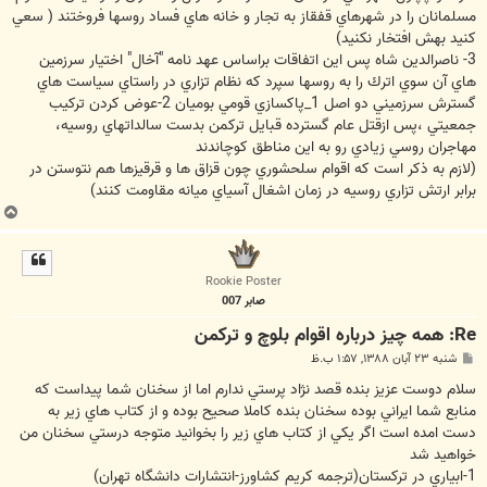
مسلمانان را در شهرهاي قفقاز به تجار و خانه هاي فساد روسها فروختند ( سعي
كنيد بهش افتخار نكنيد)
3- ناصرالدين شاه پس اين اتفاقات براساس عهد نامه "آخال" اختيار سرزمين
هاي آن سوي اترك را به روسها سپرد كه نظام تزاري در راستاي سياست هاي
گسترش سرزميني دو اصل 1_پاكسازي قومي بوميان 2-عوض كردن تركيب
جمعيتي ،پس ازقتل عام گسترده قبايل تركمن بدست سالداتهاي روسيه،
مهاجران روسي زيادي رو به اين مناطق كوچاندند
(لازم به ذكر است كه اقوام سلحشوري چون قزاق ها و قرقيزها هم نتوستن در
برابر ارتش تزاري روسيه در زمان اشغال آسياي ميانه مقاومت كنند)
ب
ا
ل
ا
Rookie Poster
صابر 007
Re: همه چيز درباره اقوام بلوچ و تركمن
پ
شنبه ۲۳ آبان ۱۳۸۸, ۱:۵۷ ب.ظ
س
ت
سلام دوست عزيز بنده قصد نژاد پرستي ندارم اما از سخنان شما پيداست كه
منابع شما ايراني بوده سخنان بنده كاملا صحيح بوده و از كتاب هاي زير به
دست امده است اگر يكي از كتاب هاي زير را بخوانيد متوجه درستي سخنان من
خواهيد شد
1-ابياري در تركستان(ترجمه كريم كشاورز-انتشارات دانشگاه تهران)