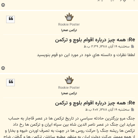
ب
ا
ل
ا
Rookie Poster
تركمن صحرا
Re: همه چيز درباره اقوام بلوچ و تركمن
پ
سه‌شنبه ۱۹ آبان ۱۳۸۸, ۲:۳۹ ب.ظ
س
ت
لطفا نظرات و دانسته هاي خود در مورد اين دو قوم بنويسيد
ب
ا
ل
ا
Rookie Poster
تركمن صحرا
Re: همه چيز درباره اقوام بلوچ و تركمن
پ
سه‌شنبه ۱۹ آبان ۱۳۸۸, ۶:۰۷ ب.ظ
س
ت
جنگ مرو بزرگترين حادثه سياسي در تاريخ تركمن ها در عصر قاجار به حساب
ميايد اين جنگ در عصر ناصر الدين شاه بين سپاه ايران و تركمن ها رخ داد
تركمن ها ريشه جنگ را حركت روس ها در جهت به تصرف اوردن خيوه و بخارا و
از همه مهمتر حركت دولت ايران به منظور مطيع ساختن تركمن ها و گرفتن خراج