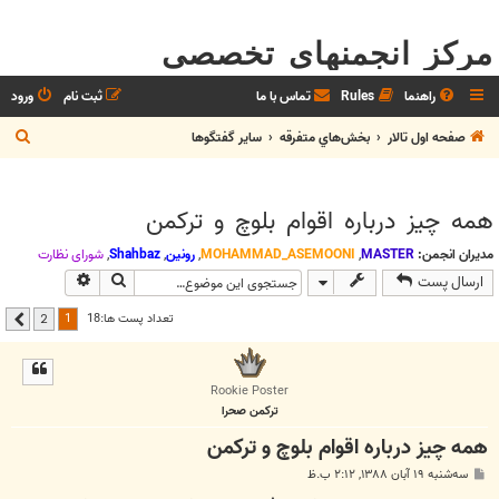
مرکز انجمنهای تخصصی
راهنما
Rules
تماس با ما
ثبت نام
ورود
ج
صفحه اول تالار
بخش‌‌هاي متفرقه
ساير گفتگوها
س
ت
همه چيز درباره اقوام بلوچ و تركمن
ج
و
مدیران انجمن:
MASTER
,
MOHAMMAD_ASEMOONI
,
رونین
,
Shahbaz
,
شوراي نظارت
جستجو
جستجوی پیشر
ارسال پست
1
تعداد پست ها:18
2
بعدی
Rookie Poster
تركمن صحرا
همه چيز درباره اقوام بلوچ و تركمن
پ
سه‌شنبه ۱۹ آبان ۱۳۸۸, ۲:۱۲ ب.ظ
س