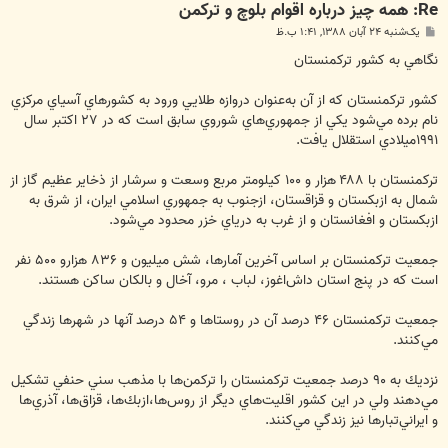
Re: همه چيز درباره اقوام بلوچ و تركمن
پ
یک‌شنبه ۲۴ آبان ۱۳۸۸, ۱:۴۱ ب.ظ
س
ت
نگاهي به كشور تركمنستان
كشور تركمنستان كه از آن به‌عنوان دروازه طلايي ورود به كشورهاي آسياي مركزي
۱۹۹۱‬ميلادي استقلال يافت.
تركمنستان با ‪ ۴۸۸‬هزار و ‪ ۱۰۰‬كيلومتر مربع وسعت و سرشار از ذخاير عظيم گاز از
شمال به ازبكستان و قزاقستان، ازجنوب به جمهوري اسلامي ايران، از شرق به
ازبكستان و افغانستان و از غرب به درياي خزر محدود مي‌شود.
جمعيت تركمنستان بر اساس آخرين آمارها، شش ميليون و ‪ ۸۳۶‬هزارو ‪ ۵۰۰‬نفر
است كه در پنج استان داش‌اغوز، لباب ، مرو، آخال و بالكان ساكن هستند.
جمعيت تركمنستان ‪ ۴۶‬درصد آن در روستاها و ‪ ۵۴‬درصد آنها در شهرها زندگي
مي‌كنند.
نزديك به ‪ ۹۰‬درصد جمعيت تركمنستان را تركمن‌ها با مذهب سني حنفي تشكيل
مي‌دهند ولي در اين كشور اقليت‌هاي ديگر از روس‌ها،ازبك‌ها، قزاق‌ها، آذري‌ها
و ايراني‌تبارها نيز زندگي مي‌كنند.