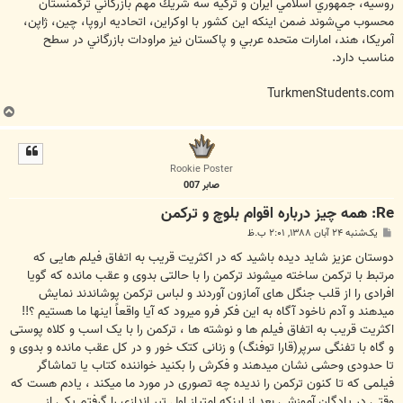
روسيه، جمهوري اسلامي ايران و تركيه سه شريك مهم بازرگاني تركمنستان
محسوب مي‌شوند ضمن اينكه اين كشور با اوكراين، اتحاديه اروپا، چين، ژاپن،
آمريكا، هند، امارات متحده عربي و پاكستان نيز مراودات بازرگاني در سطح
مناسب دارد.
TurkmenStudents.com
ب
ا
ل
ا
Rookie Poster
صابر 007
Re: همه چيز درباره اقوام بلوچ و تركمن
پ
یک‌شنبه ۲۴ آبان ۱۳۸۸, ۲:۰۱ ب.ظ
س
ت
دوستان عزيز شايد دیده باشید که در اکثریت قریب به اتفاق فیلم هایی که
مرتبط با تركمن ساخته میشوند ترکمن را با حالتی بدوی و عقب مانده که گویا
افرادی را از قلب جنگل های آمازون آوردند و لباس ترکمن پوشاندند نمایش
میدهند و آدم ناخود آگاه به این فکر فرو میرود که آیا واقعاً اینها ما هستیم ؟!!
اکثریت قریب به اتفاق فیلم ها و نوشته ها ، ترکمن را با یک اسب و کلاه پوستی
و گاه با تفنگی سرپر(قارا توفنگ) و زنانی کتک خور و در کل عقب مانده و بدوی و
تا حدودی وحشی نشان میدهند و فکرش را بکنید خواننده کتاب یا تماشاگر
فیلمی که تا کنون ترکمن را ندیده چه تصوری در مورد ما میکند ، یادم هست که
وقتی در پادگان آموزشی بعد از اینکه امتیاز اول تیر اندازی را گرفتم یکی از