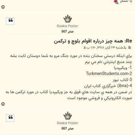
با تشكر
ب
ا
ل
ا
Rookie Poster
صابر 007
Re: همه چيز درباره اقوام بلوچ و تركمن
پ
یک‌شنبه ۲۴ آبان ۱۳۸۸, ۱:۲۰ ب.ظ
س
ت
براي اينكه درستي سخنان بنده در مورد جنگ مرو به شما دوستان ثابت بشه
چند منبع اينترنتي نام مي برم
1- ویکیپدیا
2-TurkmenStudents.com
3-كتاب نيوز
4-(ibna) خبرگزاري كتاب ابران
در ضمن در همه ي سايت هاي فوق به جز ویکیپدیا كتاب در مورد تركمن ها به
صورت الكترونيكي و فروشي موجود است
ب
ا
ل
ا
Rookie Poster
صابر 007