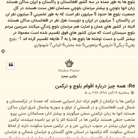
ت
بلوچ ها به طور عمده در سه كشور افغانستان و پاكستان و ايران ساكن هستند
زبان انها بلوچي و بيشتر مردمان بلوچي مسلمان اهل سنت هستند در كل
جمعيت بلوچ ها حدود 5 ميليون نفر است كه به طور تخميني 3 ميليون نفر ان
در پاكستان 1 ميليون در ايران و دويست هزار نفر در افغانستان ساكن هستند
البته در كشور هاي عمان و امارت هم مردمان بلوچ زندگي ميكنند سرزمين مردم
بلوچ سيستان است كه ميان كشور هاي فوق تقسيم شده است معمولا در
بيشتر كتب و دست نوشته ها بلوچ ها را به 7 طايفه تقسيم كرده اند
1- بلوچ
زهي2-ريگي3-نارويي4-براهويي5-شه بخش6-كياني7-شهنوازي
ب
ا
ل
ا
Rookie Poster
تركمن صحرا
Re: همه چيز درباره اقوام بلوچ و تركمن
پ
سه‌شنبه ۱۹ آبان ۱۳۸۸, ۲:۲۸ ب.ظ
س
ت
تركمن ها يا تركمان از اقوم ترك تبار اسيايي هستند كه عمدتا در تركمنستان و
شمال غرب افغانستان و در قسمتي از عراق و سوريه وشمال شرق ايران ساكن
هستند انها به زبان تركمني سخن ميگويند و بيشتر انان مسلمانان سني پيرو
مذهب حنفي هستند تركمن ها در گذشته اغز يا غز نيز ناميده ميشدند تركمن
هاي ايران بيشتر در جنوب دريايي خزر و در تركمن صحرا سكونت دارند از لحاظ
استاني سكونت گاه تركمنها در استان هاي گلستان و خراسان شمالي و خراسان