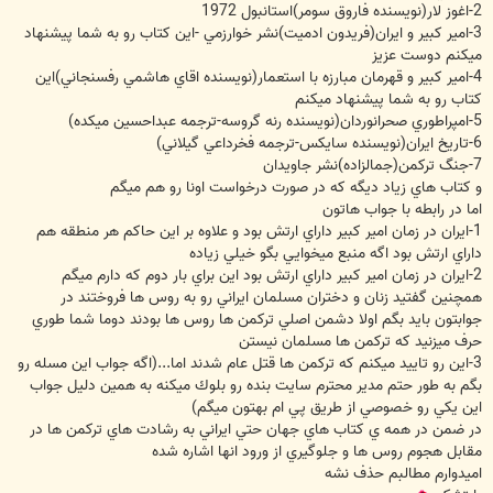
2-اغوز لار(نويسنده فاروق سومر)استانبول 1972
3-امير كبير و ايران(فريدون ادميت)نشر خوارزمي -اين كتاب رو به شما پيشنهاد
ميكنم دوست عزيز
4-امير كبير و قهرمان مبارزه با استعمار(نويسنده اقاي هاشمي رفسنجاني)اين
كتاب رو به شما پيشنهاد ميكنم
5-امپراطوري صحرانوردان(نويسنده رنه گروسه-ترجمه عبداحسين ميكده)
6-تاريخ ايران(نويسنده سايكس-ترجمه فخرداعي گيلاني)
7-جنگ تركمن(جمالزاده)نشر جاويدان
و كتاب هاي زياد ديگه كه در صورت درخواست اونا رو هم ميگم
اما در رابطه با جواب هاتون
1-ايران در زمان امير كبير داراي ارتش بود و علاوه بر اين حاكم هر منطقه هم
داراي ارتش بود اگه منبع ميخوايي بگو خيلي زياده
2-ايران در زمان امير كبير داراي ارتش بود اين براي بار دوم كه دارم ميگم
همچنين گفتيد زنان و دختران مسلمان ايراني رو به روس ها فروختند در
جوابتون بايد بگم اولا دشمن اصلي تركمن ها روس ها بودند دوما شما طوري
حرف ميزنيد كه تركمن ها مسلمان نيستن
3-اين رو تاييد ميكنم كه تركمن ها قتل عام شدند اما...(اگه جواب اين مسله رو
بگم به طور حتم مدير محترم سايت بنده رو بلوك ميكنه به همين دليل جواب
اين يكي رو خصوصي از طريق پي ام بهتون ميگم)
در ضمن در همه ي كتاب هاي جهان حتي ايراني به رشادت هاي تركمن ها در
مقابل هجوم روس ها و جلوگيري از ورود انها اشاره شده
اميدوارم مطالبم حذف نشه