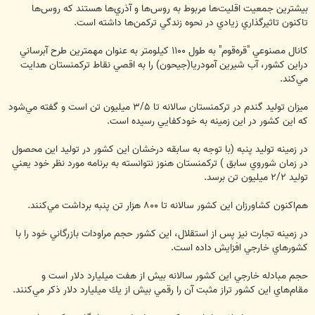
بيشترين جمعيت اقليت‌ها مربوط به روس‌ها و آذري‌ها هستند كه روس‌ها
تاكنون تاثيرگذاري زيادي در نحوه زندگي تركمن‌ها داشته است.
كانال مصنوعي "قره‌قوم" به طول ‪ ۱۱۰۰‬كيلومتر به عنوان مهمترين طرح آبرساني
دراين كشور، آب شيرين آمودريا(جيحون) را به اقصي نقاط تركمنستان هدايت
مي‌كند.
ميزان توليد گندم در تركمنستان سالانه تا ‪ ۳/۵‬ميليون تن است و گفته مي‌شود
كه اين كشور در اين زمينه به خودكفايي رسيده است.
در زمينه توليد پنبه (با توجه به سابقه درخشان اين كشور در توليد اين محصول
در زمان شوروي سابق ) تركمنستان هنوز نتوانسته به برنامه مورد نظر خود يعني
توليد ‪ ۲/۲‬ميليون تن برسد.
هم‌اكنون كشاورزان اين كشور سالانه تا ‪ ۸۰۰‬هزار تن پنبه برداشت مي‌كنند.
در زمينه تجارت نيز پس از استقلال، اين كشور حجم مراودات بازرگاني خود را با
كشورهاي خارجي افزايش داده است.
حجم مبادله خارجي اين كشور سالانه بيش از هفت ميليارد دلار است و
مقام‌هاي اين كشور تراز مثبت آن را رقمي بيش از يك ميليارد دلار ذكر مي‌كنند.