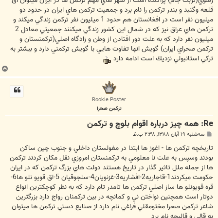
رضوي(تربت جام) پراكنده است از شهر هاي مهم تركمن ها در ايران ميتوان اق
قلعه وگنبد و بندر تركمن را نام برد و جمعيت تركمن هاي ايران در حدود دو
ميليون نفر است در افغانستان هم حدود 1 ميليون نفر تركمن زندگي ميكند و
تركمن هاي عراق نيز كه در شمال اين كشور زندگي ميكنند جمعيتي معادل 2
ميليون نفر دارد كه به علت دور افتادن از وطن و زادگاه اصلي(تركمنستان و
تركمن صحراي ايران) گويش انها تفاوت هايي با گويش تركمني دارد و بيشتر به
تركي استانبولي نزديك است ادامه دارد
ب
ا
ل
ا
Rookie Poster
تركمن صحرا
Re: همه چيز درباره اقوام بلوچ و تركمن
پ
سه‌شنبه ۱۹ آبان ۱۳۸۸, ۲:۳۸ ب.ظ
س
ت
تاريخچه تركمن ها - اغوز ها ابتدا در مغولستان داخلي و جنوب چين ساكن
بودند وسپس به علت نا معلومي به تركمنستان امروزي نقل مكان كردند تركمن
ها از جمله ملل تاثير گذار در تاريخ هستند دولت هاي بزرگ تركمن كه در ايران
حكومت ميكردند1-قاجاريه2-افشاريه3-غزنويان4-سلجوقيان 5-اق قويو نلو ها6-
قره قويونلو ها ساز اصلي تركمن ها تامدر تام دارد كه به نظر كوچكترين انواع
دوتار است همچنين نواختن ني و كمانچه در بين تركمنان رواج دارد بزرگترين
شاعر تركمن صحرا مختومقلي فراغي نام دارد از صنايع دستي تركمن ها ميتوان
به قالي و قاليچه نام برد