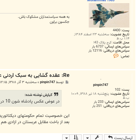
Mohammad 1985
به همه سياستمداران مشکوک باش.
جکسون براون
پست:
4400
تاریخ عضویت:
سه‌شنبه ۲۳ اسفند ۱۳۸۴,
۱:۱۴ ب.ظ
محل اقامت:
کرج پلاک 43!
سپاس‌های ارسالی:
6737 بار
سپاس‌های دریافتی:
12116 بار
ت
تماس:
م
ا
س
M
Re: عقده گشایی به سبک اردنی علیه ایران
o
h
-
پ
توسط
pinpin747
»
سه‌شنبه ۳ آذر ۱۳۸۸, ۱۲:۱۵ ب.ظ
a
pinpin747
س
m
پست:
102
ت
m
تاریخ عضویت:
پنج‌شنبه ۱۸ تیر ۱۳۸۸, ۱۰:۰۹
كيارش نوشته شده:
a
ب.ظ
d
در عوض عکس پادشاه شون 10 در 20 زده شده بود بالای استادیوم !
سپاس‌های ارسالی:
233 بار
1
سپاس‌های دریافتی:
251 بار
9
8
این خصوصیت تمام حکومتهای دیکتاتوریه..
5
بعد از باخت مقابل عربستان در ازادی هم
ارسال پست