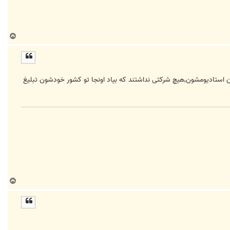
ب
ا
ل
ا
ن استادیومشون,هیچ شرکتی نداشتند که بیاد اونجا تو کشور خودشون تبلیغ
ب
ا
ل
ا