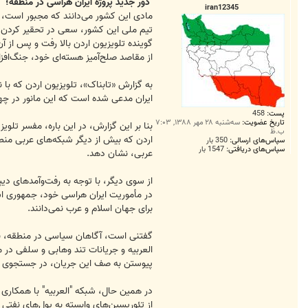
ت
دور جدید پروژه ایران هراسی در منطقه؛
iran12345
تیم ملی این کشور، سعی در تحقیر کردن ایر
گوینده تلویزیون اردن بالا رفت و پس از آ
از مقاصد صلح‌آمیز هسته‌ای خود، جنگ‌افز
به گزارش «تابناک»، تلویزیون اردن که با
ایران مدعی شده است که این مانور در چها
پست:
458
تاریخ عضویت:
سه‌شنبه ۲۸ مهر ۱۳۸۸, ۷:۰۳
بنا بر این گزارش، در این باره، مفسر تلو
ب.ظ
اردن که بیش از دیگر شبکه‌های عربی منطق
سپاس‌های ارسالی:
350 بار
سپاس‌های دریافتی:
1547 بار
عربی، نشان دهد.
از سوی دیگر، با توجه به رفت‌‌وآمدهای د
در مأموریت ایران‌ هراسی خود، جمهوری اس
برای جهان اسلام و عرب نمی‌دانند.
گفتنی است، آگاهان سیاسی در منطقه، به و
العربیه و جریانات تند وهابی و سلفی در من
پیوستن به صف این جریان، در جستجوی ک
در همین حال، شبکه "العربیه" با همکاری
از تئوریسین‌های وابسته به پول‌های نفت