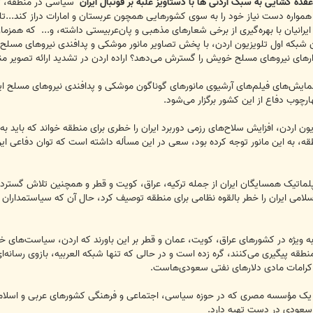
عقده گشایی به سبک اردنی ها با دستاویز غلبه بر فوتبال ایران
سیاسی در منطقه، تلاش
انیان با بهره‌گیری از برخی شعارهای مذهبی و پان‌عربیستی داشته، و... که همزمان ب
ن شبکه اول تلویزیون اردن، با پخش تصاویر مانور موشکی و پدافندی نیروهای مسلح ج
ارهای نیروهای مسلح خویش را گسترش می‌دهد؟ اراده اردن در تشدید ارائه تصویر منفی
 نمایش‌های فیلم‌های آرشیوی مانورهای گوناگون موشکی و پدافندی نیروهای مسلح ا
رچوب دفاع از این کشور برگزار می‌شود.
یزیون اردن، افزایش سلاح‌های رزمی دوربرد ایران را خطری برای منطقه خواند که باید 
ه، به این مانور توجه کرده بود، سعی در این مسأله داشته است که توان دفاعی ایران
یپلماتیک همسایگان ایران از جمله ترکیه، عراق، کویت و قطر و همچنین تلاش گسترد
لامی ایران را خطر بالقوه نظامی برای منطقه توصیف کرد، حال آن که سیاستمداران ا
یژه در کشورهای عراق، کویت، عمان و قطر بر این باورند که اردن، سیاست‌‌های خود
طقه پیگیری می‌کنند، گره زده است و در حالی که تنها شبکه العربیه، بازوی رسانه‌ای
رامات مادی دلارهای نفتی سعودی‌هاست.
 یک مؤسسه مصری که در حوزه سیاسی، اجتماعی و فرهنگی کشورهای عربی و اسلامی فعا
ی سعودی در دست تهیه دارد.