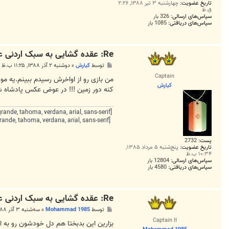
تاریخ عضویت:
چهارشنبه ۳ تیر ۱۳۸۸, ۲:۲۶
ق.ظ
سپاس‌های ارسالی:
326 بار
سپاس‌های دریافتی:
1085 بار
Re: عقده گشایی به سبک اردنی علیه ایران
پ
توسط
كيارش
»
دوشنبه ۲ آذر ۱۳۸۸, ۱۱:۲۵ ب.ظ
س
Captain
ت
من بازی رو از اواخرش رسیدم ببینم.یه م
كيارش
کنه دور زمین !!! در عوض عکس پادشاه شون 10 در 20 زده شده بود بالای اس
[FONT=lucida grande, tahoma, verdana, arial, sans-serif] این خسته به شمشیر تو تقدیر نبود,
[FONT=lucida grande, tahoma, verdana, arial, sans-serif]ور نه هیچ از دل بی‌رحم تو تقصیر
پست:
2732
تاریخ عضویت:
پنج‌شنبه ۵ مرداد ۱۳۸۵,
۱۰:۳۴ ب.ظ
سپاس‌های ارسالی:
12804 بار
سپاس‌های دریافتی:
4580 بار
Re: عقده گشایی به سبک اردنی علیه ایران
پ
توسط
Mohammad 1985
»
سه‌شنبه ۳ آذر ۱۳۸۸, ۱:۰۷ ق.ظ
س
Captain II
ت
بزارین این بدبختا هم دل خودشون رو به 