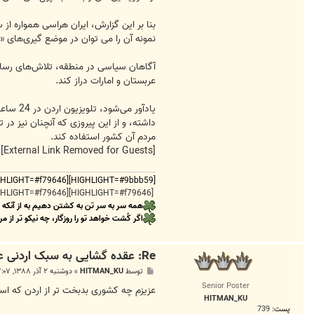
بنا بر این گزارش، ایران ‌هراسی همواره 
نمونه آن را می توان در موضع گیری‌های «
آگاهان سیاسی در منطقه، تلاش‌های رسانه
عربستان و امارات دراز کند.
یادآور
داشته، و از این پیروزی که آنچنان نیز د
مردم آن کشور استفاده کند.
[External Link Removed for Guests]
[HIGHLIGHT=#9bbb59][HIGHLIGHT=#f79646][HIGHLIGHT=#9bbb59]
[HIGHLIGHT=#f79646][HIGHLIGHT=#f79646]
همه سر به سر تن به کشتن دهیم به از آنکه
اگر کُشت خواهد تو را روزگار، چه نیکو تر از مر
Re: عقده گشایی به سبک اردنی علیه ایران
پ
توسط
HITMAN_KU
»
دوشنبه ۲ آذر ۱۳۸۸, ۷:۰۷ ب.ظ
س
Senior Poster
ت
عزیزم چه کشوری بدبخت تر از اردن که 
HITMAN_KU
پست:
739