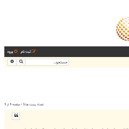
ثبت نام
ورود
جستجو
جستجو
تعداد پست ها:5 • صفحه
1
از
1