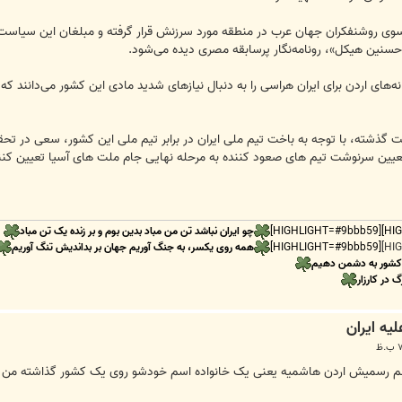
از سوی روشنفکران جهان عرب در منطقه مورد سرزنش قرار گرفته و مبلغان این سیاست،
حسنین‌ هیکل»، رونامه‌نگار پرسابقه مصری دیده می‌شود.
‌های اردن برای ایران هراسی را به دنبال نیازهای شدید مادی این کشور می‌دانند 
 می‌شود، تلویزیون اردن در 24 ساعت گذشته، با توجه به باخت تیم ملی ایران در برابر تیم ملی این کشو
ر تعیین سرنوشت تیم های صعود کننده به مرحله نهایی جام ملت های آسیا تعیین کنند
چو ایران نباشد تن من مباد بدین بوم و بر زنده یک تن مباد
[HIGHLIGHT=#9bbb59]
همه روی یکسر، به جنگ آوریم جهان بر بداندیش تنگ آوریم
 کشور به دشمن دهیم
گ در کارزار
اسم رسمیش اردن هاشمیه یعنی یک خانواده اسم خودشو روی یک کشور گذاشته من ک