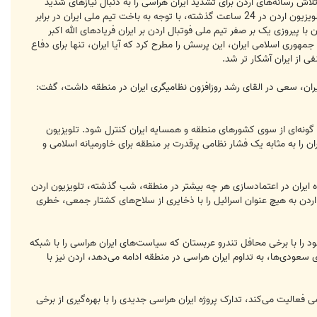
‌ رسانه‌های اردن برای تشدید ایران هراسی را به دنبال نیازهای شدید
مادی این کشور می‌دانند که مجبور است، همواره دست‌ نیاز خود را به سوی کشورهایی همچون عربستان و امارات دراز کند...تلویزیون اردن در 24 ساعت گذشته، با توجه به باخت تیم ملی ایران در برابر
ا پیروزی یک بر صفر تیم ملی فوتبال اردن بر ایران فریادهای الله اکبر
مهوری اسلامی ایران، این پرسش را مطرح کرد که آیا ایران، تنها برای دفاع
 از ایران آشکار تر شد.
یران، سعی در القای رشد روزافزون نظامیگری ایران در منطقه داشت، گفت:
به گونه‌ای از سوی کشورهای منطقه و همسایه ایران کنترل شود. تلویزیون
 را به مثابه یک فشار نظامی پرقدرت بر منطقه برای خاورمیانه اسلامی و
ه ایران در اعتمادسازی هر چه بیشتر در منطقه، شب گذشته، تلویزیون اردن
ردن به هیچ عنوان اسرائیل را با ذخایری از سلاح‌های کشتار جمعی، خطری
 را با برخی محافل تندرو عربستان که سیاست‌های ایران هراسی را با شبکه
 سعودی‌ها، به تداوم ایران ‌هراسی در منطقه ادامه می‌دهد، اردن نیز با
لیت می‌کند، تدارک پروژه ایران هراسی جدیدی را با بهره‌گیری از برخی