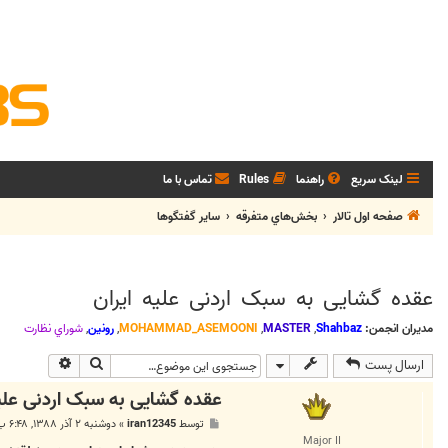
لینک سریع
راهنما
Rules
تماس با ما
صفحه اول تالار
بخش‌‌هاي متفرقه
ساير گفتگوها
عقده گشایی به سبک اردنی علیه ایران
مدیران انجمن:
Shahbaz
,
MASTER
,
MOHAMMAD_ASEMOONI
,
رونین
,
شوراي نظارت
جستجو
جستجوی پی
ارسال پست
عقده گشایی به سبک اردنی علیه
پ
توسط
iran12345
»
دوشنبه ۲ آذر ۱۳۸۸, ۶:۴۸ ب.ظ
س
Major II