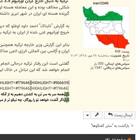
ت
ترکیه به دنبال خارج کردن اورانیوم 3.5 درصد ایران از کشور
iran12345
شکلی مخالف بوده و این معامله هسته ای ف
گیرنده هسته ای ایران در شهر تبریز داشته 
به گزارش "تابناک" احمد داود اوغلو که د
خروج اورانیوم غنی شده از ایران به ترکیه ب
بنابر این گزارش وزیر خارجه ترکیه همچنین
ایران و آژانس بین المللی انرژی اتمی مذاک
پست:
458
تاریخ عضویت:
سه‌شنبه ۲۸ مهر ۱۳۸۸, ۷:۰۳
ب.ظ
گفتنی است این رفتار ترکیه درحالی انجام 
سپاس‌های ارسالی:
350 بار
سپاس‌های دریافتی:
1547 بار
انجام خواهد شد که این تبادل در خاک ایر
[HIGHLIGHT=#9bbb59][HIGHLIGHT=#f79646][HIGHLIGHT=#9bbb59]
[HIGHLIGHT=#f79646][HIGHLIGHT=#f79646]
همه سر به سر تن به کشتن دهیم به از آنکه
اگر کُشت خواهد تو را روزگار، چه نیکو تر از مر
ارسال پست
بازگشت به “ساير گفتگوها”
صفحه اول تالار