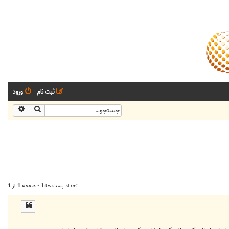
ثبت نام
ورود
جستجو
جستجو
تعداد پست ها:1 • صفحه
1
از
1