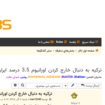
لینک سریع
راهنما
Rules
تماس با ما
صفحه اول تالار
بخش‌‌هاي متفرقه
ساير گفتگوها
ترکیه به دنبال خارج کردن اورانیوم 3.5 درصد ایران از کشور
مدیران انجمن:
Shahbaz
,
MASTER
,
MOHAMMAD_ASEMOONI
,
رونین
,
شوراي نظارت
جستجو
جستجوی پی
ارسال پست
ترکیه به دنبال خارج کردن اورانیوم 3.5 درصد ایران ا
پ
توسط
iran12345
»
شنبه ۷ آذر ۱۳۸۸, ۷:۱۷ ب.ظ
س
Major II