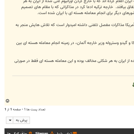
ان اعلام کرده اند که با خارج کردن اورانیوم غنی شده از ایران به هر
ق بیافتد. خارجه ترکیه ادعا کرد در مذاکراتی که با مقام های تصمیم
کشورهای دیگر برای انجام معامله هسته ای با ایران شده است.
لی آمریکا مذاکرات مفصل تلفنی داشته امیدوار است که تلاش هایش منجر به
ا و گیدو وستروله وزیر خارجه آلمان، در زمینه انجام معامله هسته ای بین
شده از ایران به هر شکلی مخالف بوده و این معامله هسته ای فقط در صورتی
ب
ا
تعداد پست ها:1 • صفحه
1
از
1
ل
ا
پرش به
تماس با ما
Sitemap
حذف کوکی ها