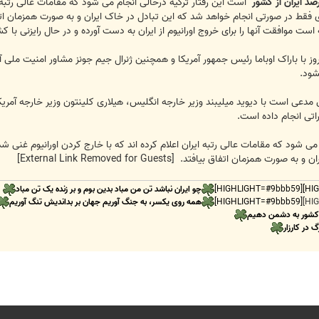
است این رفتار ترکیه درحالی انجام می شود که مقامات عالی رتبه ایر
قط در صورتی انجام خواهد شد که این تبادل در خاک ایران و به صورت همزمان اتفا
است موافقت آنها را برای خروج اورانیوم از ایران به دست آورده و در حال رایزنی با 
یروز با باراک اوباما رئیس جمهور آمریکا و همچنین ژنرال جیم جونز مشاور امنیت م
شود.
 مدعی است با دیوید میلیبند وزیر خارجه انگلیس، هیلاری کلینتون وزیر خارجه آمریک
راتی انجام داده است.
می شود که مقامات عالی رتبه ایران اعلام کرده اند که با خارج کردن اورانیوم غنی 
ان و به صورت همزمان اتفاق بیافتد.
[External Link Removed for Guests]
چو ایران نباشد تن من مباد بدین بوم و بر زنده یک تن مباد
[HIGHLIGHT=#9bbb59]
همه روی یکسر، به جنگ آوریم جهان بر بداندیش تنگ آوریم
 کشور به دشمن دهیم
گ در کارزار