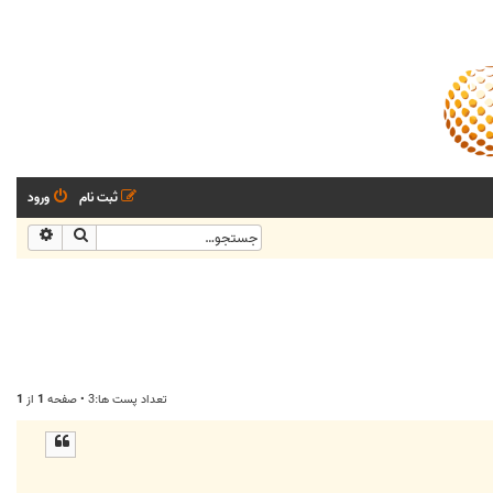
ثبت نام
ورود
جستجو
جستجو
تعداد پست ها:3 • صفحه
1
از
1