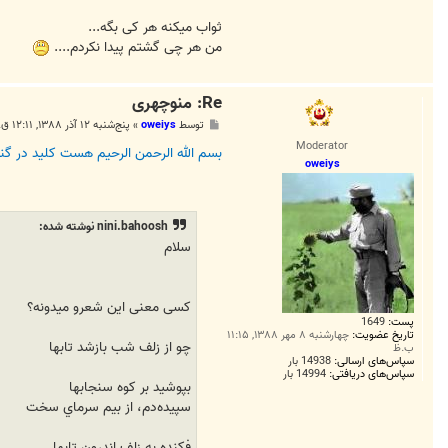
ثواب میکنه هر کی بگه...
من هر چی گشتم پیدا نکردم....
Re: منوچهری
پ
توسط
oweiys
»
پنج‌شنبه ۱۲ آذر ۱۳۸۸, ۱۲:۱۱ ق.ظ
س
Moderator
ت
بسم الله الرحمن الرحيم هست کليد در گن
oweiys
nini.bahoosh نوشته شده:
سلام
کسی معنی این شعرو میدونه؟
پست:
1649
تاریخ عضویت:
چهارشنبه ۸ مهر ۱۳۸۸, ۱۱:۱۵
چو از زلف شب بازشد تابها
ب.ظ
سپاس‌های ارسالی:
14938 بار
سپاس‌های دریافتی:
14994 بار
بپوشيد بر کوه سنجابها
سپيده‌دم، از بيم سرماي سخت
فکنده به زلف اندرون تابها