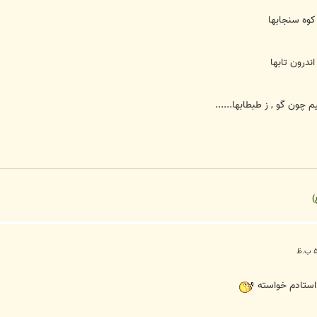
کوه سنجابها
ندرون تابها
چون گو , ز طبطابها......
)
استادم خواسته