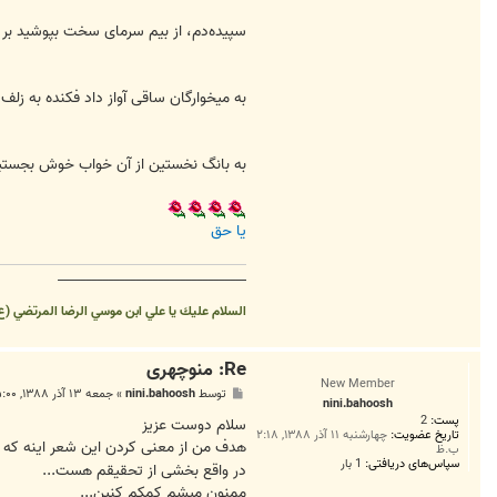
سپیده‌دم، از بیم سرمای سخت بپوشید بر 
به میخوارگان ساقی آواز داد فکنده به زلف ا
به بانگ نخستین از آن خواب خوش بجستیم 
یا حق
__________________________________
السلام عليك يا علي ابن موسي الرضا المرتضي (ع
Re: منوچهری
New Member
پ
توسط
nini.bahoosh
»
جمعه ۱۳ آذر ۱۳۸۸, ۵:۰۰ ب.ظ
nini.bahoosh
س
پست:
2
ت
سلام دوست عزیز
تاریخ عضویت:
چهارشنبه ۱۱ آذر ۱۳۸۸, ۲:۱۸
هدف من از معنی کردن این شعر اینه که 
ب.ظ
سپاس‌های دریافتی:
1 بار
در واقع بخشی از تحقیقم هست...
ممنون میشم کمکم کنین...