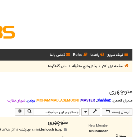
لینک سریع
راهنما
Rules
تماس با ما
صفحه اول تالار
بخش‌‌هاي متفرقه
ساير گفتگوها
منوچهری
مدیران انجمن:
Shahbaz
,
MASTER
,
MOHAMMAD_ASEMOONI
,
رونین
,
شوراي نظارت
جستجو
جستجوی پی
ارسال پست
منوچهری
New Member
پ
توسط
nini.bahoosh
»
چهارشنبه ۱۱ آذر ۱۳۸۸, ۲:۴۹ ب.ظ
nini.bahoosh
س
پست:
2