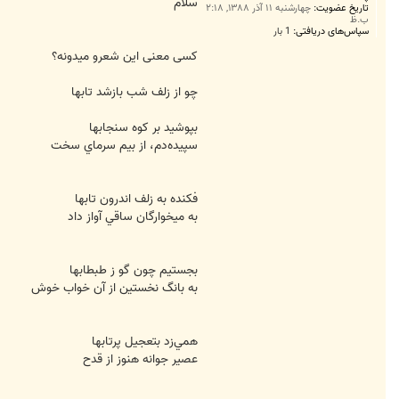
ت
سلام
تاریخ عضویت:
چهارشنبه ۱۱ آذر ۱۳۸۸, ۲:۱۸
ب.ظ
سپاس‌های دریافتی:
1 بار
کسی معنی این شعرو میدونه؟
چو از زلف شب بازشد تابها
بپوشيد بر کوه سنجابها
سپيده‌دم، از بيم سرماي سخت
فکنده به زلف اندرون تابها
به ميخوارگان ساقي آواز داد
بجستيم چون گو ز طبطابها
به بانگ نخستين از آن خواب خوش
همي‌زد بتعجيل پرتابها
عصير جوانه هنوز از قدح