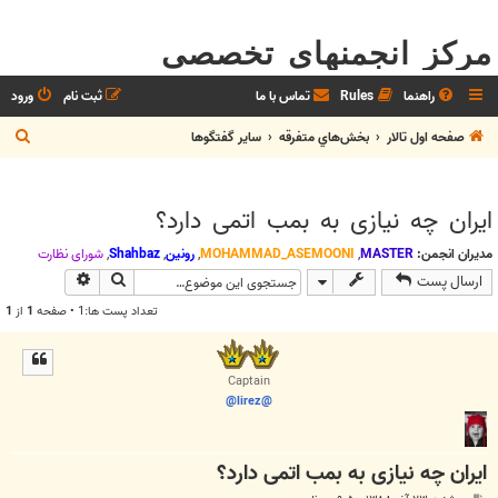
مرکز انجمنهای تخصصی
راهنما
Rules
تماس با ما
ثبت نام
ورود
ج
صفحه اول تالار
بخش‌‌هاي متفرقه
ساير گفتگوها
س
ت
ایران چه نیازی به بمب اتمی دارد؟
ج
و
مدیران انجمن:
MASTER
,
MOHAMMAD_ASEMOONI
,
رونین
,
Shahbaz
,
شوراي نظارت
جستجو
جستجوی پیش
ارسال پست
تعداد پست ها:1 • صفحه
1
از
1
Captain
@lirez@
ایران چه نیازی به بمب اتمی دارد؟