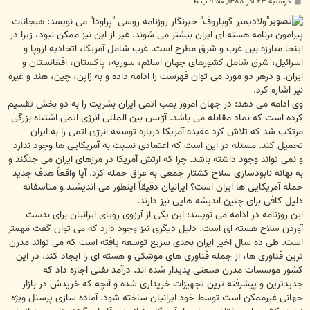
پ
دوشنبه ۲۳ آذر ۱۳۸۸, ۹:۵۰ ب.ظ
س
ت
"ولادیمیر گوباروف" خبرنگار روزنامه روسی "پراودا" می نویسد: هیجانات
پیرامون برنامه هسته ای ایران بیشتر می شوند. غیر از این نیز ممکن نبود، زیرا در
اینجا مبارزه بین غرب و شرق مطرح است. غرب شامل آمریکا، اتحادیه اروپا و
اسرائیل، شرق شامل کشورهای جهان اسلام، سوریه، پاکستان، افغانستان و
ایران. و درهر دو مورد می توان فهرست را ادامه داده و به ژاپن، چین، هند و غیره
نیز اشاره کرد.
وی ادامه می دهد: در جهان امروز بمب اتمی ایران بشریت را به دو بخش تقسیم
کرده است که نماد مقابله می باشد. آژانس بین المللی انرژی اتمی اشتباه بزرگی
مرتکب شد که تلاش کرد عقیده آمریکا درباره توسعه انرژی اتمی را به ایران
تحمیل کند. مسئله در این است که اعتمادی نسبت به آمریکایی ها وجود ندارد
و نمی تواند وجود داشته باشد. چرا که ارتش آمریکا در مرزهای ایران می جنگند و
به بهانه نابودسازی سلاح کشتار جمعی به عراق حمله کرد. آیا واقعاً هدف جدید
حمله آمریکایی ها ایران است؟ ایرانیان دقیقاً اینطور می اندیشند و متاسفانه
دلیل کافی برای چنین اندیشه هایی نیز دارند.
این روزنامه در ادامه می نویسد: این یکی از آرزوی رویای ایرانیان برای بدست
آوردن سلاح هسته ای است. دلیل دیگری نیز وجود دارد که می توان گفت مهمتر
است. طی ده سال اخیر ایران بحدی سریع توسعه یافته است که می تواند مدرن
ترین فناوری ها، از جمله فناوری های موشکی و هسته ای را ایجاد کند. در این
کشور موسسات مدرن صنعتی پدیدار شده اند. درآمد نفتی اجازه داد که
جدیدترین و پیشرفته ترین تجهیزات خریداری شده و آنچه که خریدش در بازار
جهانی غیرممکن است توسط خود ایرانیان ساخته شود. آماده سازی پرسنل ویژه