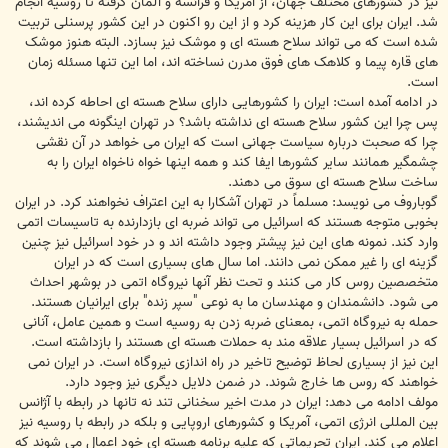
نیز در کشورهای مختلف جهان، از آمریکا و فرانسه و آلمان گرفته تا روسیه انجام
شد. ایران برای این کار هزینه کرد و از این رو اکنون در این کشور پرسنلی تربیت
شده است که می تواند سلاح هسته ای و موشک نیز بسازد. البته هنوز موشک
های قاره پیما و کلاهک های فوق مدرن نساخته اند، اما این تنها مسئله زمان
است.
در ادامه آمده است: ایران را کشورهایی دارای سلاح هسته ای احاطه کرده اند،
پس چرا این کشور سلاح هسته ای نداشته باشد؟ در تهران اینگونه می اندیشند،
چرا که صحبت درباره سیاست جهانی است که ایران می خواهد در آن نقشی
چشمگیر همانند سایر کشورها ایفا کند و همه اینها خواه ناخواه ایران را به
ساخت سلاح هسته ای سوق می دهند.
گوباروف می نویسد: مسلماً در تهران آشکارا به این اعتراف نخواهند کرد. در ایران
بخوبی متوجه هستند که اسرائیل می تواند ضربه ای بازدارنده به تاسیسات اتمی
وارد کند. نمونه های این نیز پیشتر وجود داشته اند و در خود اسرائیل نیز چنین
گزینه ای را غیر ممکن نمی دانند. اما سال های بسیاری است که در ایران
متخصصین روس کار می کنند و تحت نظر آنها نیروگاه اتمی در بوشهر احداث
می شود. دانشمندان و مهندسان ما به نوعی "سپر زنده" برای ایرانیان هستند.
حمله به نیروگاه اتمی، بمعنای ضربه زدن به روسیه است و همین عامل، آنانی
که در اسرائیل بسیار علاقه مند به حملات هسته ای هستند را بازداشته است.
این نیز از بسیاری لحاظ توضیح تاخیر در راه اندازی نیروگاه است. در ایران نمی
خواهند که روس ها خارج شوند. در ضمن دلایل دیگری نیز وجود دارد.
مولف ادامه می دهد: ایران در مدت اخیر سخنانی تند نه تانها در رابطه با آژانس
بین المللی انرژی اتمی، آمریکا و کشورهای اروپایی و بلکه در رابطه با روسیه نیز
اعلام می کند. ایران تحریماتی که علیه برنامه هسته ای خود اعمال می شوند که