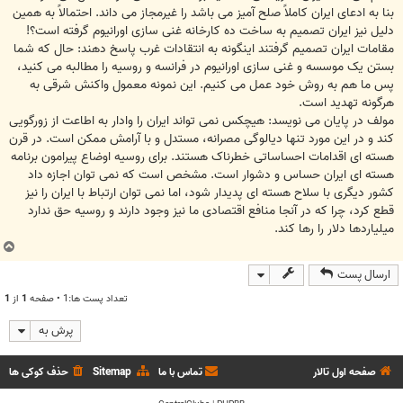
بنا به ادعای ایران کاملاً صلح آمیز می باشد را غیرمجاز می داند. احتمالاً به همین
دلیل نیز ایران تصمیم به ساخت ده کارخانه غنی سازی اورانیوم گرفته است؟!
مقامات ایران تصمیم گرفتند اینگونه به انتقادات غرب پاسخ دهند: حال که شما
بستن یک موسسه و غنی سازی اورانیوم در فرانسه و روسیه را مطالبه می کنید،
پس ما هم به روش خود عمل می کنیم. این نمونه معمول واکنش شرقی به
هرگونه تهدید است.
مولف در پایان می نویسد: هیچکس نمی تواند ایران را وادار به اطاعت از زورگویی
کند و در این مورد تنها دیالوگی مصرانه، مستدل و با آرامش ممکن است. در قرن
هسته ای اقدامات احساساتی خطرناک هستند. برای روسیه اوضاع پیرامون برنامه
هسته ای ایران حساس و دشوار است. مشخص است که نمی توان اجازه داد
کشور دیگری با سلاح هسته ای پدیدار شود، اما نمی توان ارتباط با ایران را نیز
قطع کرد، چرا که در آنجا منافع اقتصادی ما نیز وجود دارند و روسیه حق ندارد
میلیاردها دلار را رها کند.
ب
ا
ارسال پست
ل
ا
تعداد پست ها:1 • صفحه
1
از
1
پرش به
صفحه اول تالار
تماس با ما
Sitemap
حذف کوکی ها