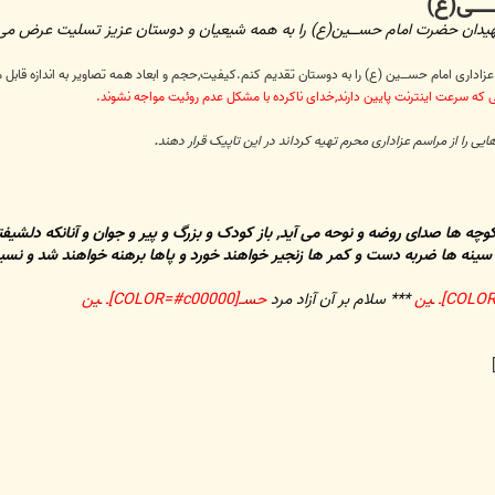
ــــی(ع)
 شهیدان حضرت امام حســــین(ع) را به همه شیعیان و دوستان عزیز تسلیت عرض می
زاداری امام حســـین (ع) را به دوستان تقدیم کنم.کیفیت,حجم و ابعاد همه تصاویر به اندازه قا
 که سرعت اینترنت پایین دارند,خدای ناکرده با مشکل عدم روئیت مواجه نشوند.
.
 را از مراسم عزاداری محرم تهیه کرداند در این تاپیک قرار دهند
وچه ها صدای روضه و نوحه می آید, باز کودک و بزرگ و پیر و جوان و آنانکه دلشیفت
 سینه ها ضربه دست و کمر ها زنجیر خواهند خورد و پاها برهنه خواهند شد و ن
ـی
ن
*** سلام بر آن آزاد مرد
ح
س
ــ[COLOR=#c00000]ـ
ـی
ن