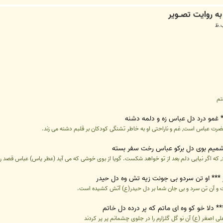
ا
تم
* غمو درد دل عباس زه و دلمه دشنه
حضرت عباس است, غم و ناراحتی او به خاطر تشنگی کودکان بر قلبم دشنه می زند.
* شمیم بوی دل برکو عباس رخت سفر بسته
 که اگر نیایی دلم بعد از تو خواهد شکست. گویا از بوی خوشی که می آید (عطر یاس) عباس قصد ر
 *** او تن سردو بی جونت زیه تش وه دل حیدر
ست و آن تن سرد و بی جان شما بر دل حیدر(ع) آتش کشیده است.
** دلا خو کو وه ای ماتم که پر درده دل خاتم
ی اصغر (ع) آن نو گل گلزارم را در جلوی چشمانم پر پر کردند