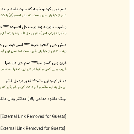
دلم دیی کوفیو خینه که میوه دلمه چینه 
دلم از کوفیان خون است که علی اصغر(ع) را کشتند
و ضرب تازیونه زنه زینب دل افسرده *** دل
با تازیانه زینب (س) نالان و دل افسرده را زدند! 
دلش دیی کوفیو خینه *** اسیر قوم بی دی
زینب دلش از کوفیان خون است اما اسیر این قو
غریو وبی کسو تنیا*** منم دی دل صرا
غریب و بی کس و تنها در دل این صحرا مانده ام
دلا خو کو وه ایی ماتم*** که پر درد دل خاتم
ای دل به ایم ماتم و غم عادت کن و خو بگیر که 
لینک دانلود مداحی بالا( حداکثر زمان دانلود 20 دقیقه/ حجم 4 مگا بایت/ فرمت
[External Link Removed for Guests]
[External Link Removed for Guests]