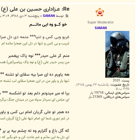
Re: عــزاداری حســین بن علی (ع) به روایت تصــویر
پ
توسط
SAMAN
»
پنج‌شنبه ۳ دی ۱۳۸۸, ۳:۰۹ ب.ظ
س
Super Moderator
ت
خو کــــو وه ایی ماتــــــم
SAMAN
غریو وبی کس و تنیا*** منمه دی دل صر
غریب و بی کس و تنها در دل این صحرا مانده ام
منم کر علی حیدر*** نوه پاک پیغمبر
من پسر حیدر علی (ع) و نوه پاک پیامبر(ص) هس
هه یاورم ده ای صرا بیه سقای لو تشنه **
پست:
3101
تنها یار و یاور من در این صحرا سقای لب تشنه 
تاریخ عضویت:
یک‌شنبه ۲۲ بهمن ۱۳۸۵,
۴:۲۵ ب.ظ
بیا اه میر میدونم دلم بعد تو اشکسه **
سپاس‌های ارسالی:
19718 بار
سپاس‌های دریافتی:
21369 بار
ای عباس ای سردار سپاه من در میدان جنگ برگرد,
ده هجر تو علی گریان امام بی کس و یاور
در غم دوری شما ای امام تنها علی (ع) گریان ا
که گل باغ و گلزارم وه ته چشم بیه پر پر *
ای دل به این ماتم و غم عادت کن و خو بگیر که عل