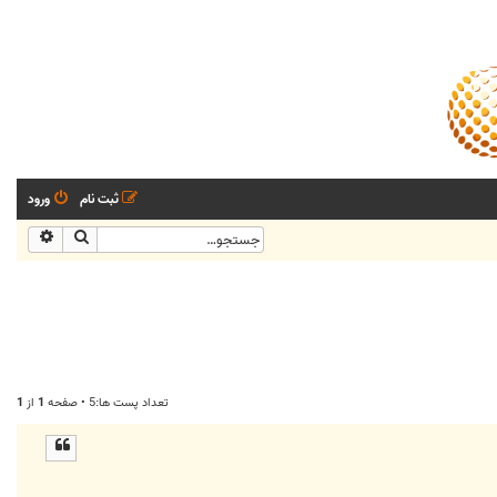
ثبت نام
ورود
جستجو
جستجو
تعداد پست ها:5 • صفحه
1
از
1