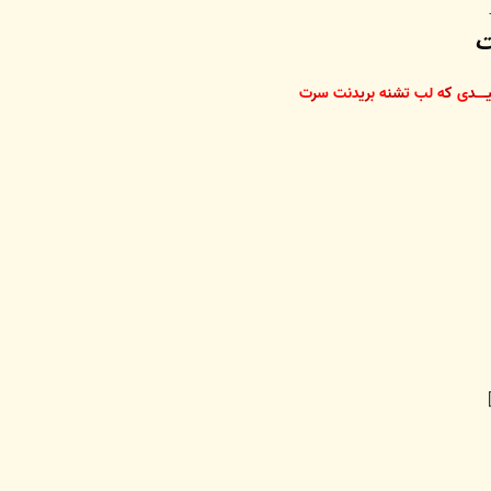
ت
ـ
ــــ
د
ی
ک
ه لب ت
شن
ه ب
ری
دنت س
ر
ت