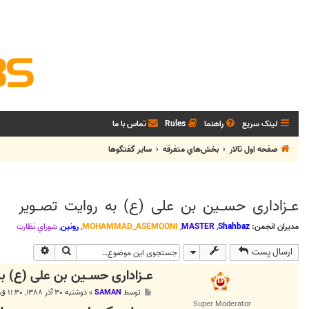
لینک سریع
راهنما
Rules
تماس با ما
صفحه اول تالار
بخش‌‌هاي متفرقه
ساير گفتگوها
عــزاداری حســین بن علی (ع) به روایت تصــویر
مدیران انجمن:
Shahbaz
,
MASTER
,
MOHAMMAD_ASEMOONI
,
رونین
,
شوراي نظارت
جستجو
جستجوی پی
ارسال پست
عــزاداری حســین بن علی (ع) به
پ
توسط
SAMAN
»
دوشنبه ۳۰ آذر ۱۳۸۸, ۱۱:۳۰ ق.ظ
س
Super Moderator