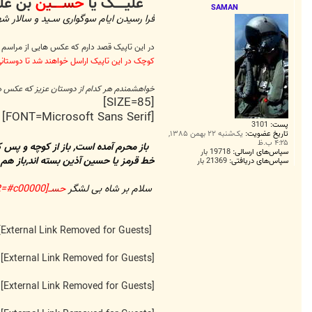
علیـــــک یا
ح
س
ـــ
ــی
ن
بن علــ
ت
SAMAN
فرا رسیدن ایام سوگواری ســید و سالار
در این تاپیک قصد دارم که عکس هایی از مراسم ع
کوچک در این تاپیک اراسل خواهند شد تا دوستانی
خواهشمندم هر کدام از دوستان عزیز که عکس هایی
[SIZE=85]
[FONT=Microsoft Sans Serif]
پست:
3101
تاریخ عضویت:
یک‌شنبه ۲۲ بهمن ۱۳۸۵,
۴:۲۵ ب.ظ
باز محرم آمده است, باز از کوچه و پس ک
سپاس‌های ارسالی:
19718 بار
خط قرمز یا حسین آذین بسته اند,باز هم
سپاس‌های دریافتی:
21369 بار
سلام بر شاه بی لشگر
ح
س
ــ[COLOR=#c00000]ـ
[External Link Removed for Guests]
[External Link Removed for Guests]
[External Link Removed for Guests]