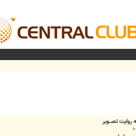
شرفته
 روایت تصــویر