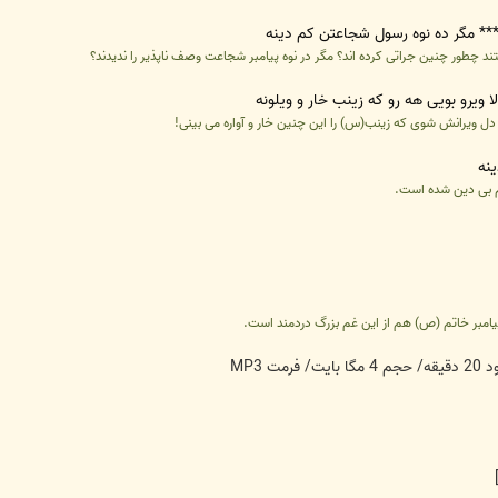
*** مگر ده نوه رسول شجاعتن کم دینه
 چطور چنین جراتی کرده اند؟ مگر در نوه پیامبر شجاعت وصف ناپذیر را ندیدند؟
ا ویرو بویی هه رو که زینب خار و ویلونه
ای دل ویرانش شوی که زینب(س) را این چنین خار و آواره می بینی!
نه
م بی دین شده است.
پیامبر خاتم (ص) هم از این غم بزرگ دردمند است.
 MP3