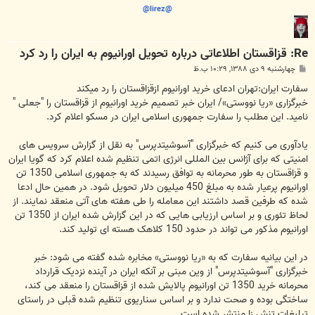
@lirez@
Re: قزاقستان اطلاعاتی درباره تحویل اورانیوم به ایران را رد کرد
پ
چهارشنبه ۹ دی ۱۳۸۸, ۱۰:۲۹ ب.ظ
س
ت
سفارت ایران:تهران ادعای خرید اورانیوم ازقزاقستان را رد میکند
خبرگزاری «ریا نووستی»/ ایران خبر تصمیم خرید اورانیوم از قزاقستان را "جعلی "
نامید. این مطلب را سفارت جمهوری اسلامی ایران در مسکو اعلام کرد.
یادآوری می کنیم که خبرگزاری "آسوشیتدپرس" به نقل از گزارش سرویس های
امنیتی که برای آژانس بین المللی انرژی اتمی تنظیم شده اعلام کرد که گویا ایران
و قزاقستان به طور محرمانه به توافق رسیدند که به جمهوری اسلامی 1350 تن
اورانیوم پرعیار شده به مبلغ 450 میلیون دلار تحویل شود. در همین حال ادعا
شده که طرفین قصد داشتند این معامله را طی هفته های آتی منعقد نمایند. از
لحاظ تئوری و بر اساس ارزیابی هایی که در این گزارش شده ایران از 1350 تن
اورانیوم مذکور می تواند در حدود 150 کلاهک هسته ای تولید کند.
در این بیانیه سفارت که به «ریا نووستی» مخابره شده گفته می شود: خبر
خبرگزاری "آسوشیتدپرس" از وین مبنی بر آنکه ایران در آینده نزدیک قرارداد
محرمانه خرید 1350 تن اورانیوم پالایش شده از قزاقستان را منعقد می کند،
ساختگی بوده و صحت ندارد و بر اساس سناریوی تنظیم شده قبلی در راستای
تبلیغات تنش زا منتشر شده است.