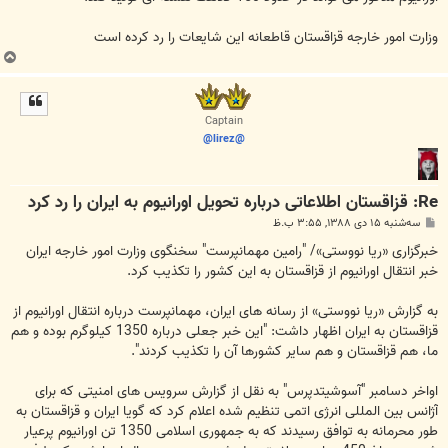
وزارت امور خارجه قزاقستان قاطعانه این شایعات را رد کرده است
ب
ا
ل
ا
Captain
@lirez@
Re: قزاقستان اطلاعاتی درباره تحویل اورانیوم به ایران را رد کرد
پ
سه‌شنبه ۱۵ دی ۱۳۸۸, ۳:۵۵ ب.ظ
س
ت
خبرگزاری «ریا نووستی»/ "رامین مهمانپرست" سخنگوی وزارت امور خارجه ایران
خبر انتقال اورانیوم از قزاقستان به این کشور را تکذیب کرد.
به گزارش «ریا نووستی» از رسانه های ایران، مهمانپرست درباره انتقال اورانیوم از
قزاقستان به ایران اظهار داشت: "این خبر جعلی درباره 1350 کیلوگرم بوده و هم
ما، هم قزاقستان و هم سایر کشورها آن را تکذیب کردند".
اواخر دسامبر "آسوشیتدپرس" به نقل از گزارش سرویس های امنیتی که برای
آژانس بین المللی انرژی اتمی تنظیم شده اعلام کرد که گویا ایران و قزاقستان به
طور محرمانه به توافق رسیدند که به جمهوری اسلامی 1350 تن اورانیوم پرعیار