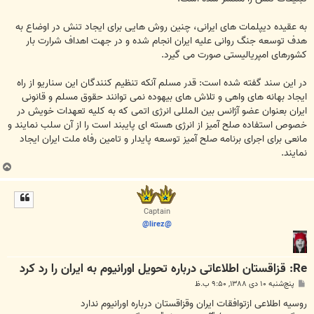
به عقیده دیپلمات های ایرانی، چنین روش هایی برای ایجاد تنش در اوضاع به
هدف توسعه جنگ روانی علیه ایران انجام شده و در جهت اهداف شرارت بار
کشورهای امپریالیستی صورت می گیرد.
در این سند گفته شده است: قدر مسلم آنکه تنظیم کنندگان این سناریو از راه
ایجاد بهانه های واهی و تلاش های بیهوده نمی توانند حقوق مسلم و قانونی
ایران بعنوان عضو آژانس بین المللی انرژی اتمی که به کلیه تعهدات خویش در
خصوص استفاده صلح آمیز از انرژی هسته ای پایبند است را از آن سلب نمایند و
مانعی برای اجرای برنامه صلح آمیز توسعه پایدار و تامین رفاه ملت ایران ایجاد
نمایند.
ب
ا
ل
ا
Captain
@lirez@
Re: قزاقستان اطلاعاتی درباره تحویل اورانیوم به ایران را رد کرد
پ
پنج‌شنبه ۱۰ دی ۱۳۸۸, ۹:۵۰ ب.ظ
س
ت
روسیه اطلاعی ازتوافقات ایران وقزاقستان درباره اورانیوم ندارد