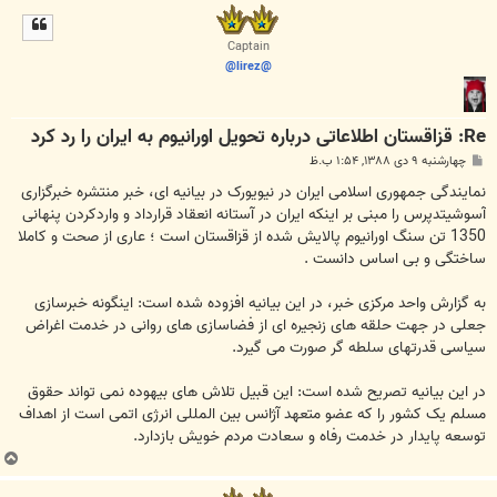
ل
ا
Captain
@lirez@
Re: قزاقستان اطلاعاتی درباره تحویل اورانیوم به ایران را رد کرد
پ
چهارشنبه ۹ دی ۱۳۸۸, ۱:۵۴ ب.ظ
س
ت
نمایندگی جمهوری اسلامی ایران در نیویورک در بیانیه ای، خبر منتشره خبرگزاری
آسوشیتدپرس را مبنی بر اینکه ایران در آستانه انعقاد قرارداد و واردکردن پنهانی
1350 تن سنگ اورانیوم پالایش شده از قزاقستان است ؛ عاری از صحت و کاملا
ساختگی و بی اساس دانست .
به گزارش واحد مرکزی خبر، در این بیانیه افزوده شده است: اینگونه خبرسازی
جعلی در جهت حلقه های زنجیره ای از فضاسازی های روانی در خدمت اغراض
سیاسی قدرتهای سلطه گر صورت می گیرد.
در این بیانیه تصریح شده است: این قبیل تلاش های بیهوده نمی تواند حقوق
مسلم یک کشور را که عضو متعهد آژانس بین المللی انرژی اتمی است از اهداف
توسعه پایدار در خدمت رفاه و سعادت مردم خویش بازدارد.
ب
ا