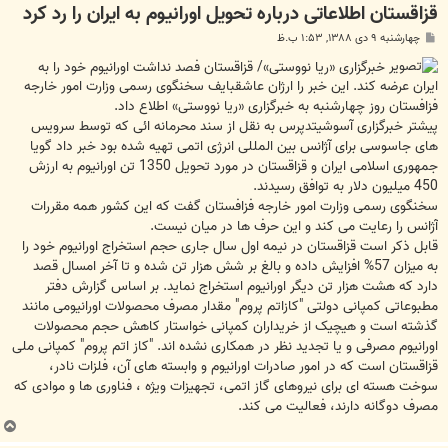
قزاقستان اطلاعاتی درباره تحویل اورانیوم به ایران را رد کرد
پ
چهارشنبه ۹ دی ۱۳۸۸, ۱:۵۳ ب.ظ
س
ت
خبرگزاری «ریا نووستی»/ قزاقستان فصد نداشت اورانیوم خود را به
ایران عرضه کند. این خبر را ارژان عاشقبایف سخنگوی رسمی وزارت امور خارجه
فزافستان روز چهارشنبه به خبرگزاری «ریا نووستی» اطلاع داد.
پیشتر خبرگزاری آسوشیتدپرس به نقل از سند محرمانه ائی که توسط سرویس
های جاسوسی برای آژانس بین المللی انرژی اتمی تهیه شده بود خبر داد گویا
جمهوری اسلامی ایران و قزاقستان در مورد تحویل 1350 تن اورانیوم به ارزش
450 میلیون دلار به توافق رسیدند.
سخنگوی رسمی وزارت امور خارجه فزافستان گفت که این کشور همه مقررات
آژانس را رعایت می کند و این حرف ها در میان نیست.
قابل ذکر است قزاقستان در نیمه اول سال جاری حجم استخراج اورانیوم خود را
به میزان 57% افزایش داده و بالغ بر شش هزار تن شده و تا آخر امسال قصد
دارد که هشت هزار تن دیگر اورانیوم استخراج نماید. بر اساس گزارش دفتر
مطبوعاتی کمپانی دولتی "کازاتم پروم" مقدار مصرف محصولات اورانیومی مانند
گذشته است و هیچیک از خریداران کمپانی خواستار کاهش حجم محصولات
اورانیوم مصرفی و یا تجدید نظر در همکاری نشده اند. "کاز اتم پروم" کمپانی ملی
قزاقستان است که در امور صادرات اورانیوم و وابسته های آن، فلزات نادر،
سوخت هسته ای برای نیروهای گاز اتمی، تجهیزات ویژه ، فناوری ها و موادی که
مصرف دوگانه دارند، فعالیت می کند.
ب
ا