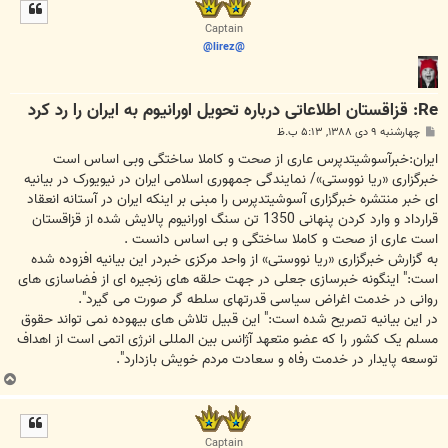
ل
ا
Captain
@lirez@
Re: قزاقستان اطلاعاتی درباره تحویل اورانیوم به ایران را رد کرد
پ
چهارشنبه ۹ دی ۱۳۸۸, ۵:۱۳ ب.ظ
س
ت
ایران:خبرآسوشیتدپرس عاری از صحت و کاملا ساختگی وبی اساس است
خبرگزاری «ریا نووستی»/ نمایندگی جمهوری اسلامی ایران در نیویورک در بیانیه
ای خبر منتشره خبرگزاری آسوشیتدپرس را مبنی بر اینکه ایران در آستانه انعقاد
قرارداد و وارد کردن پنهانی 1350 تن سنگ اورانیوم پالایش شده از قزاقستان
است عاری از صحت و کاملا ساختگی و بی اساس دانست .
به گزارش خبرگزاری «ریا نووستی» از واحد مرکزی خبردر این بیانیه افزوده شده
است:" اینگونه خبرسازی جعلی در جهت حلقه های زنجیره ای از فضاسازی های
روانی در خدمت اغراض سیاسی قدرتهای سلطه گر صورت می گیرد".
در این بیانیه تصریح شده است:" این قبیل تلاش های بیهوده نمی تواند حقوق
مسلم یک کشور را که عضو متعهد آژانس بین المللی انرژی اتمی است از اهداف
توسعه پایدار در خدمت رفاه و سعادت مردم خویش بازدارد".
ب
ا
ل
ا
Captain