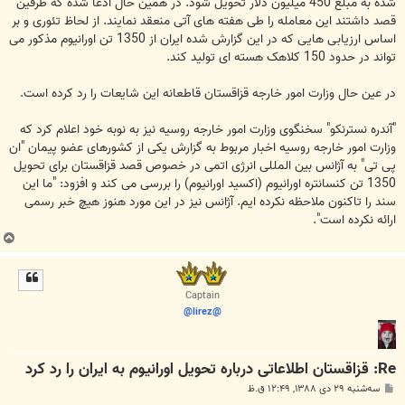
شده به مبلغ 450 میلیون دلار تحویل شود. در همین حال ادعا شده که طرفین
قصد داشتند این معامله را طی هفته های آتی منعقد نمایند. از لحاظ تئوری و بر
اساس ارزیابی هایی که در این گزارش شده ایران از 1350 تن اورانیوم مذکور می
تواند در حدود 150 کلاهک هسته ای تولید کند.
در عین حال وزارت امور خارجه قزاقستان قاطعانه این شایعات را رد کرده است.
"آندره نسترنکو" سخنگوی وزارت امور خارجه روسیه نیز به نوبه خود اعلام کرد که
وزارت امور خارجه روسیه اخبار مربوط به گزارش یکی از کشورهای عضو پیمان "ان
پی تی" به آژانس بین المللی انرژی اتمی در خصوص قصد قزاقستان برای تحویل
1350 تن کنسانتره اورانیوم (اکسید اورانیوم) را بررسی می کند و افزود: "ما این
سند را تاکنون ملاحظه نکرده ایم. آژانس نیز در این مورد هنوز هیچ خبر رسمی
ارائه نکرده است".
ب
ا
ل
ا
Captain
@lirez@
Re: قزاقستان اطلاعاتی درباره تحویل اورانیوم به ایران را رد کرد
پ
سه‌شنبه ۲۹ دی ۱۳۸۸, ۱۲:۴۹ ق.ظ
س