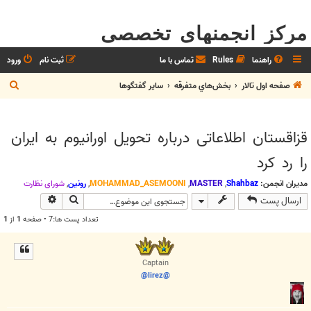
مرکز انجمنهای تخصصی
راهنما
Rules
تماس با ما
ثبت نام
ورود
ج
صفحه اول تالار
بخش‌‌هاي متفرقه
ساير گفتگوها
س
ت
قزاقستان اطلاعاتی درباره تحویل اورانیوم به ایران
ج
را رد کرد
و
مدیران انجمن:
Shahbaz
,
MASTER
,
MOHAMMAD_ASEMOONI
,
رونین
,
شوراي نظارت
جستجو
جستجوی پیش
ارسال پست
تعداد پست ها:7 • صفحه
1
از
1
Captain
@lirez@