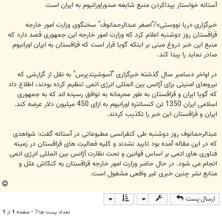
ت
آستانه خواستار پیداکردن منبع شایعه صدوراورانیوم به ایران است
خبرگزاری «ریا نووستی»/"اصغر عبدالرحمانوف" سخنگوی وزارت امور خارجه
قزاقستان روز دوشنبه اعلام کرد که وزارت امور خارجه این جمهوری قصد دارد که
منبع این خبر دروغ مبنی بر اینکه گویا قرار است که قزاقستان به ایران اورانیوم
صادر نماید را پیدا کند.
در اواخر دسامبر سال گذشته خبرگزاری "آسوشیتدپرس" به نقل از گزارشی که
نیروهای امنیتی برای آژانس بین المللی انرژی اتمی تنظیم کرده بودند، اطلاع داد
که گویا ایران و قزاقستان به طور محرمانه به توافق رسیده اند که به جمهوری
اسلامی ایران 1350 تن کنسانتره اورانیوم به ازای 450 میلیون دلار عرضه کند.
ایران و قزاقستان این خبر را تکذیب کردند.
عبدالرحمانوف روز دوشنبه طی کنفرانسی مطبوعاتی در آستانه گفت: شواهدی
که در این مقاله آمده بود تایید نشدند و کلیه فعالیت های قزاقستان در زمینه
فناوری های اتمی بر اساس قوانین و تحت نظارت آژانس بین المللی انرژی اتمی
اتجام می شود. در حال حاضر وزارت امور خارجه قزاقستان به کنکاش علل و
منابع نشر چنین خبری غیر واقعی مشغول است.
ب
ا
ارسال پست
ل
ا
تعداد پست ها:7 • صفحه
1
از
1