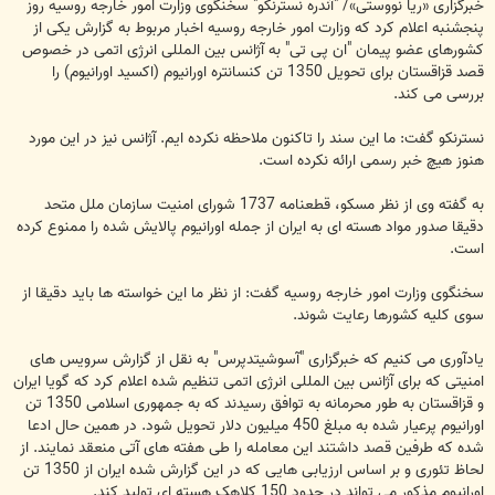
خبرگزاری «ریا نووستی»/ "آندره نسترنکو" سخنگوی وزارت امور خارجه روسیه روز
پنجشنبه اعلام کرد که وزارت امور خارجه روسیه اخبار مربوط به گزارش یکی از
کشورهای عضو پیمان "ان پی تی" به آژانس بین المللی انرژی اتمی در خصوص
قصد قزاقستان برای تحویل 1350 تن کنسانتره اورانیوم (اکسید اورانیوم) را
بررسی می کند.
نسترنکو گفت: ما این سند را تاکنون ملاحظه نکرده ایم. آژانس نیز در این مورد
هنوز هیچ خبر رسمی ارائه نکرده است.
به گفته وی از نظر مسکو، قطعنامه 1737 شورای امنیت سازمان ملل متحد
دقیقا صدور مواد هسته ای به ایران از جمله اورانیوم پالایش شده را ممنوع کرده
است.
سخنگوی وزارت امور خارجه روسیه گفت: از نظر ما این خواسته ها باید دقیقا از
سوی کلیه کشورها رعایت شوند.
یادآوری می کنیم که خبرگزاری "آسوشیتدپرس" به نقل از گزارش سرویس های
امنیتی که برای آژانس بین المللی انرژی اتمی تنظیم شده اعلام کرد که گویا ایران
و قزاقستان به طور محرمانه به توافق رسیدند که به جمهوری اسلامی 1350 تن
اورانیوم پرعیار شده به مبلغ 450 میلیون دلار تحویل شود. در همین حال ادعا
شده که طرفین قصد داشتند این معامله را طی هفته های آتی منعقد نمایند. از
لحاظ تئوری و بر اساس ارزیابی هایی که در این گزارش شده ایران از 1350 تن
اورانیوم مذکور می تواند در حدود 150 کلاهک هسته ای تولید کند.