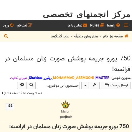
مرکز انجمنهای تخصصی
راهنما
Rules
تماس با ما
ثبت نام
ورود
ج
صفحه اول تالار
بخش‌‌هاي متفرقه
ساير گفتگوها
س
ت
750 یورو جریمه پوشش صورت زنان مسلمان در
ج
فرانسه!
و
مدیران انجمن:
MASTER
,
MOHAMMAD_ASEMOONI
,
رونین
,
Shahbaz
,
شوراي نظارت
جستجو
جستجوی پیش
ارسال پست
تعداد پست ها:2 • صفحه
1
از
1
Major I
ganjineh
750 یورو جریمه پوشش صورت زنان مسلمان در فرانسه!