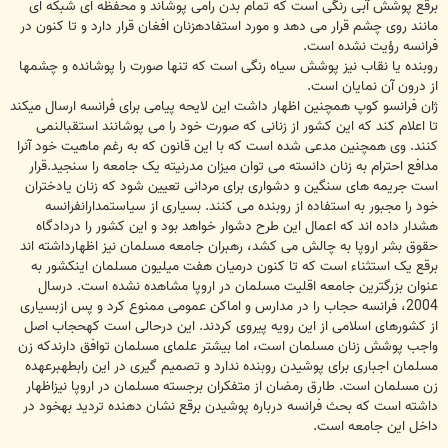
برقع پوشش آبی رنگی است که تمام بدن رامی پوشاند و محفظه ای شبکه ای
مانند روی چشم قرار می دهد و مورد استفادهزنان افغان قرار دارد و تا کنون در
فرانسه رؤیت نشده است.
روبنده یا نقاب نیز پوشش سیاه رنگی است که تنها صورت را پوشانده و چشمها
از درون آن نمایان است.
ژان فرانسو کوپ همچنین اظهار داشت این لایحه پیامی برای فرانسه ارسال میکند
تا اعلام کند که این کشور از زنانی که صورت خود را می پوشانند استقبالنمی
کنند. وی همچنین مدعی شده است که با این قانون که به رغم ماهیت خود آنرا
مدافع احترام به زنان دانسته می توان میزان مدرنیته یک جامعه را سنجید.قرار
است جریمه های سنگین و دشواری برای مردانی تعیین شود که زنان یادختران
خود را مجبور به استفاده از روبنده می کنند. بسیاری از سیاستمدارانفرانسه
هشدار داده اند که اعمال این طرح دشوار خواهد بود و این کشور را دردادگاه
حقوق بشر اروپا به چالش می کشد، رهبران جامعه مسلمان نیز اظهارداشته اند
برقع یک استثناء است که تا کنون درمیان هفت میلیون مسلمان اینکشور به
عنوان بزرگترین جامعه اقلیت مسلمان در اروپا مشاهده نشده است. درسال
2004، فرانسه حجاب را در مدارس و اماکن عمومی ممنوع کرد و پس ازبسیاری
از کشورهای اسلامی از این رویه پیروی کردند. این درحالی است کهحجاب اصل
واجب پوشش زنان مسلمان است، اما بیشتر علمای مسلمان توافق دارندکه زن
مسلمان اجباری برای پوشیدن روبنده ندارد و تصمیم گیری در این رابطهبرعهده
زن مسلمان است. طارق رمضان از متفکران برجسته مسلمان در اروپا نیزاظهار
داشته است که بحث فرانسه درباره پوشیدن برقع نشان دهنده تردید بهخود در
داخل این جامعه است.