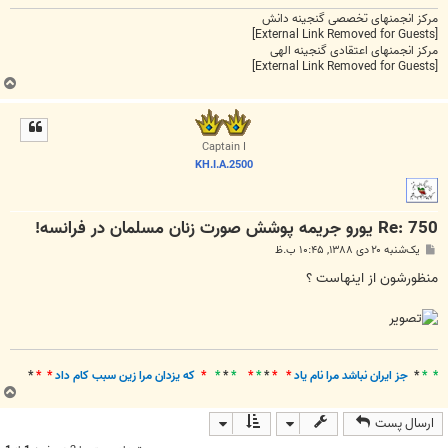
مرکز انجمنهای تخصصی گنجینه دانش
[External Link Removed for Guests]
مرکز انجمنهای اعتقادی گنجینه الهی
[External Link Removed for Guests]
ب
ا
ل
ا
Captain I
KH.I.A.2500
Re: 750 یورو جریمه پوشش صورت زنان مسلمان در فرانسه!
پ
یک‌شنبه ۲۰ دی ۱۳۸۸, ۱۰:۴۵ ب.ظ
س
ت
منظورشون از اينهاست ؟
* *
*
جز ايران نباشد مرا نام ياد
* *
*
*
*
*
*
*
*
که يزدان مرا زين سبب کام داد
* *
*
ب
ا
ارسال پست
ل