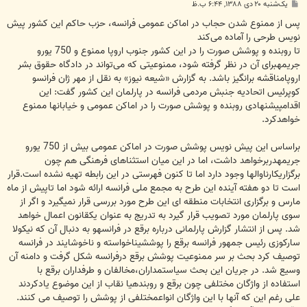
پ
یک‌شنبه ۲۰ دی ۱۳۸۸, ۶:۴۴ ب.ظ
س
ت
پس از ممنوع شدن حجاب در اماکن عمومی فرانسه، حزب حاکم این کشور پیش
نویس طرحی را آماده می‌کند
تا روبنده و پوشش صورت را در این کشور جنوب اروپا ممنوع و 750 یورو
جریمهبرای آن در نظر گرفته شود، ممنوعیتی که می‌تواند در دادگاه حقوق بشر
اروپامناقشه بر‌انگیز باشد. به گزارش «شیعه نیوز» به نقل از مهر ژان فرانسو
کوپرئیس اتحادیه جنبش مردمی فرانسه در پارلمان این کشور گفت: این
اقدامپیشنهادی روبنده و پوشش صورت را در اماکن عمومی و خیابانها ممنوع
خواهدکرد.
براساس این پیش نویس پوشش صورت در اماکن عمومی بیش از 750 یورو
جریمهدربرخواهد داشت، اما در این میان استثناهای فرهنگی هم چون
برگزاریکارناوالها وجود دارد اما تا کنون فهرستی در این رابطه تهیه نشده است.قرار
است تا دو هفته آینده این طرح به مجمع ملی فرانسه ارائه شود اما تاپیش از ماه
مارس و برگزاری انتخابات منطقه ای این طرح مورد بررسی قرار نمیگیرد و اگر از
سوی پارلمان مورد تصویب قرار گیرد به تدریج به عنوان یکقانون اعمال خواهد
شد. پس از انتشار گزارش پارلمانی درباره برقع در فرانسهو به دنبال آن که نیکولا
سارکوزی رئیس جمهور فرانسه برقع را پوششیناخواسته و ناخوشایند در فرانسه
توصیف کرد بحث بر سر ممنوعیت پوشش برقع درفرانسه شکل گرفت و دامنه آن
وسیع شد. در جریان این بحث سیاستمداران،مخالفان و طرفداران برقع با
استفاده از واژگان مختلفی چون برقع و روبندهیا نقاب از این موضوع یادکردند
علی رغم این که آنها با این واژگان انواعمختلفی از پوشش را توصیف می کنند.